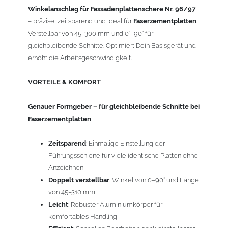
Effizient
: Schnelles Bearbeiten dank einstellbarer Form
Winkelanschlag für Fassadenplattenschere Nr. 96/97
Komfortabel
: Einfache Montage am Basisgerät dank
– präzise, zeitsparend und ideal für
Faserzementplatten
.
vorgesehener Bohrungen und mitgeliefertem
Verstellbar von 45–300 mm und 0°–90° für
Montageschlüssel
gleichbleibende Schnitte. Optimiert Dein Basisgerät und
erhöht die Arbeitsgeschwindigkeit.
Gewicht: 2,00 kg
VORTEILE & KOMFORT
Genauer Formgeber – für gleichbleibende Schnitte bei
Faserzementplatten
Zeitsparend
: Einmalige Einstellung der
Führungsschiene für viele identische Platten ohne
Anzeichnen
Doppelt verstellbar
: Winkel von 0–90° und Länge
von 45–310 mm
Leicht
: Robuster Aluminiumkörper für
komfortables Handling