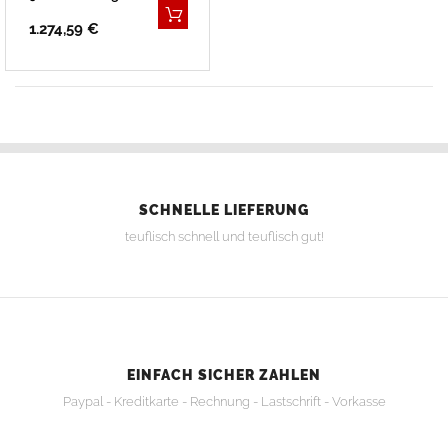
1.274,59 €
SCHNELLE LIEFERUNG
teuflisch schnell und teuflisch gut!
EINFACH SICHER ZAHLEN
Paypal - Kreditkarte - Rechnung - Lastschrift - Vorkasse