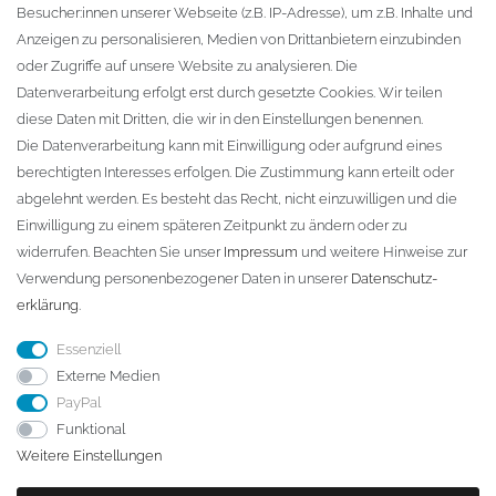
Besucher:innen unserer Webseite (z.B. IP-Adresse), um z.B. Inhalte und
KONTAKT
Anzeigen zu personalisieren, Medien von Drittanbietern einzubinden
oder Zugriffe auf unsere Website zu analysieren. Die
Fa. Steffen Jost
Datenverarbeitung erfolgt erst durch gesetzte Cookies. Wir teilen
Söbrigener Weg 50
diese Daten mit Dritten, die wir in den Einstellungen benennen.
D-01796 Pirna
Die Datenverarbeitung kann mit Einwilligung oder aufgrund eines
berechtigten Interesses erfolgen. Die Zustimmung kann erteilt oder
abgelehnt werden. Es besteht das Recht, nicht einzuwilligen und die
Telefon:
+49 (0)3501 507295
Einwilligung zu einem späteren Zeitpunkt zu ändern oder zu
info@dach-teufel.de
widerrufen. Beachten Sie unser
Impressum
und weitere Hinweise zur
Verwendung personenbezogener Daten in unserer
Daten­schutz­
erklärung
.
Essenziell
Externe Medien
PayPal
Funktional
Weitere Einstellungen