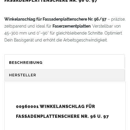
FASSADENPLATTENSCHERE NR. 96 U. 97
Winkelanschlag für Fassadenplattenschere Nr. 96/97
– präzise,
zeitsparend und ideal für
Faserzementplatten
. Verstellbar von
45–300 mm und 0°–90° für gleichbleibende Schnitte. Optimiert
Dein Basisgerät und erhöht die Arbeitsgeschwindigkeit.
VORTEILE & KOMFORT
BESCHREIBUNG
Genauer Formgeber – für gleichbleibende Schnitte bei
Faserzementplatten
HERSTELLER
Zeitsparend
: Einmalige Einstellung der Führungsschiene
für viele identische Platten ohne Anzeichnen
Doppelt verstellbar
: Winkel von 0–90° und Länge von 45–
00960001 WINKELANSCHLAG FÜR
310 mm
FASSADENPLATTENSCHERE NR. 96 U. 97
Leicht
: Robuster Aluminiumkörper für komfortables
Handling