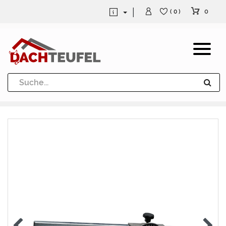
0
( 0 )
Dachrinne und Fallrohre
Werkzeuge und Löttechnik
Kugeln / Halbkugeln
Heuel Alu Dachtritte
Heuel Alu Schneefang
Kaminabdeckung