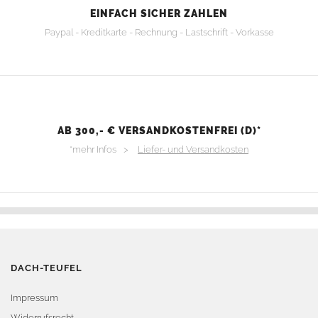
EINFACH SICHER ZAHLEN
Paypal - Kreditkarte - Rechnung - Lastschrift - Vorkasse
AB 300,- € VERSANDKOSTENFREI (D)*
*mehr Infos >
Liefer- und Versandkosten
DACH-TEUFEL
Impressum
Widerrufsrecht