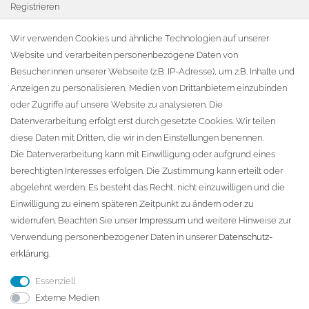
Registrieren
Warenkorb
Wir verwenden Cookies und ähnliche Technologien auf unserer
Website und verarbeiten personenbezogene Daten von
Zur Kasse
Besucher:innen unserer Webseite (z.B. IP-Adresse), um z.B. Inhalte und
KONTAKT
Anzeigen zu personalisieren, Medien von Drittanbietern einzubinden
oder Zugriffe auf unsere Website zu analysieren. Die
Fa. Steffen Jost
Datenverarbeitung erfolgt erst durch gesetzte Cookies. Wir teilen
Söbrigener Weg 50
diese Daten mit Dritten, die wir in den Einstellungen benennen.
D-01796 Pirna
Die Datenverarbeitung kann mit Einwilligung oder aufgrund eines
berechtigten Interesses erfolgen. Die Zustimmung kann erteilt oder
abgelehnt werden. Es besteht das Recht, nicht einzuwilligen und die
Telefon:
+49 (0)3501 507295
Einwilligung zu einem späteren Zeitpunkt zu ändern oder zu
info@dach-teufel.de
widerrufen. Beachten Sie unser
Impressum
und weitere Hinweise zur
Verwendung personenbezogener Daten in unserer
Daten­schutz­
erklärung
.
Essenziell
Externe Medien