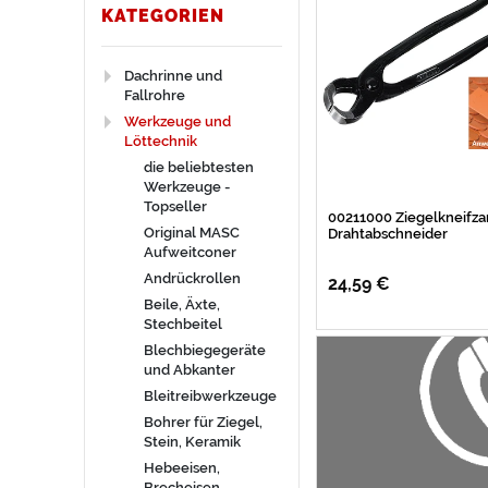
e
P
r
KATEGORIEN
l
r
k
Dachrinne und
Fallrohre
l
e
e
Werkzeuge und
e
i
i
Löttechnik
die beliebtesten
r
s
t
Werkzeuge -
Topseller
00211000 Ziegelkneifza
Original MASC
Drahtabschneider
Aufweitconer
Andrückrollen
24,59 €
Beile, Äxte,
Stechbeitel
Blechbiegegeräte
und Abkanter
Bleitreibwerkzeuge
Bohrer für Ziegel,
Stein, Keramik
Hebeeisen,
Brecheisen,