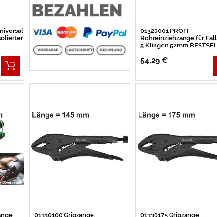
niversal
01320001 PROFI
olierter
Rohreinziehzange für Fall
5 Klingen 52mm BESTSE
54,29 €
ange
01330100 Gripzange,
01330175 Gripzange,