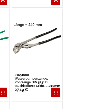
01651000
Wasserpumpenzange,
Rohrzange DIN 5231 D,
m
tauchisolierte Griffe, L=240mm
27,19 €