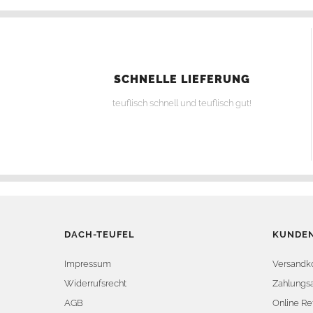
SCHNELLE LIEFERUNG
teuflisch schnell und teuflisch gut!
DACH-TEUFEL
KUNDEN
Impressum
Versandk
Widerrufsrecht
Zahlungsa
AGB
Online Re