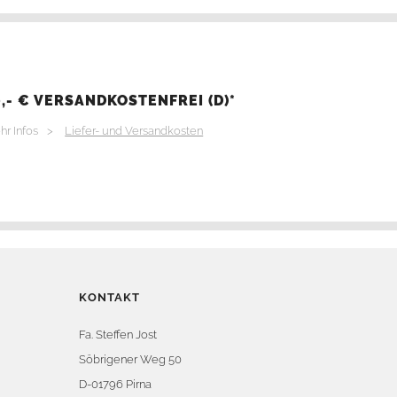
,- € VERSANDKOSTENFREI (D)*
hr Infos >
Liefer- und Versandkosten
KONTAKT
Fa. Steffen Jost
Söbrigener Weg 50
D-01796 Pirna