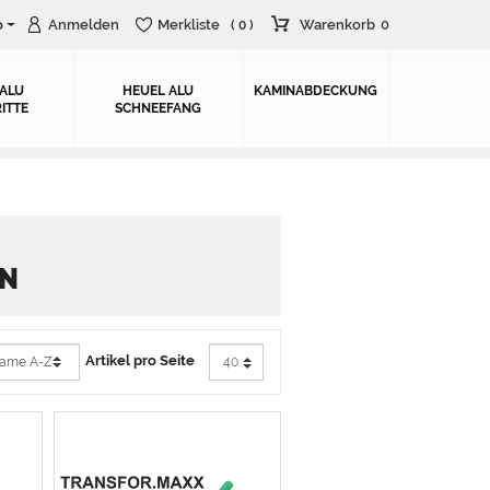
o
Anmelden
Merkliste
Warenkorb
0
( 0 )
 ALU
HEUEL ALU
KAMINABDECKUNG
ITTE
SCHNEEFANG
EN
Artikel pro Seite