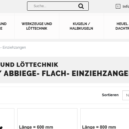
Inf
UND
WERKZEUGE UND
KUGELN /
HEUEL
E
LÖTTECHNIK
HALBKUGELN
DACHTR
- Einziehzangen
UND LÖTTECHNIK
/ ABBIEGE- FLACH- EINZIEHZANG
Sortieren