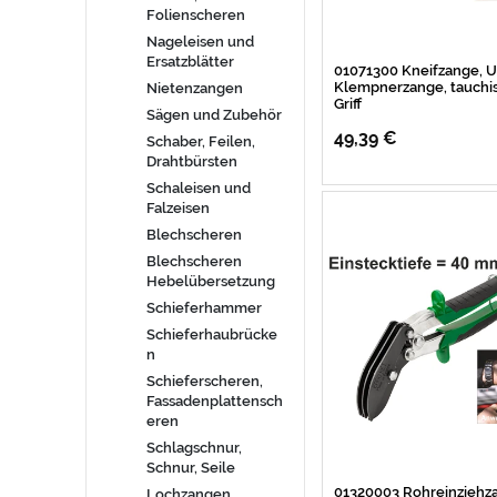
Folienscheren
Nageleisen und
Ersatzblätter
01071300 Kneifzange, U
Klempnerzange, tauchis
Nietenzangen
Griff
Sägen und Zubehör
49,39 €
Schaber, Feilen,
Drahtbürsten
Schaleisen und
Falzeisen
Blechscheren
Blechscheren
Hebelübersetzung
Schieferhammer
Schieferhaubrücke
n
Schieferscheren,
Fassadenplattensch
eren
Schlagschnur,
Schnur, Seile
01320003 Rohreinziehz
Lochzangen,