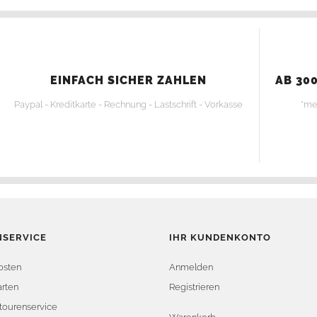
EINFACH SICHER ZAHLEN
AB 300
Paypal - Kreditkarte - Rechnung - Lastschrift - Vorkasse
*me
SERVICE
IHR KUNDENKONTO
osten
Anmelden
rten
Registrieren
tourenservice