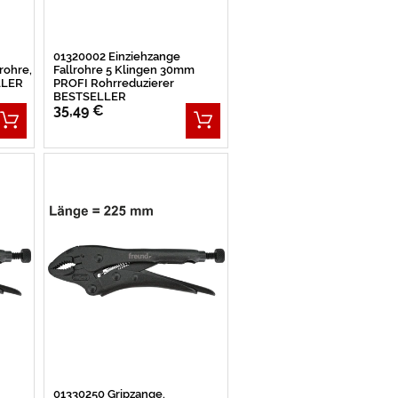
01320002 Einziehzange
rohre,
Fallrohre 5 Klingen 30mm
LLER
PROFI Rohrreduzierer
BESTSELLER
35,49 €
01330250 Gripzange,