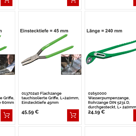
01370240 Flachzange
01650000
e Griffe,
tauchisolierte Griffe, L=240mm,
Wasserpumpenzange,
fe 60mm
Einstecktiefe 45mm
Rohrzange DIN 5231 D,
durchgesteckt, L= 240m
45,59 €
24,19 €