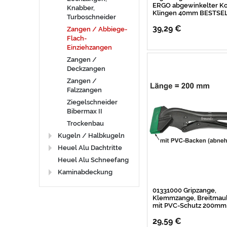
ERGO abgewinkelter Ko
Knabber,
Klingen 40mm BESTSE
Turboschneider
39,29 €
Zangen / Abbiege-
Flach-
Einziehzangen
Zangen /
Deckzangen
Zangen /
Falzzangen
Ziegelschneider
Bibermax II
Trockenbau
Kugeln / Halbkugeln
Heuel Alu Dachtritte
Heuel Alu Schneefang
Kaminabdeckung
01331000 Gripzange,
Klemmzange, Breitmau
mit PVC-Schutz 200mm
29,59 €