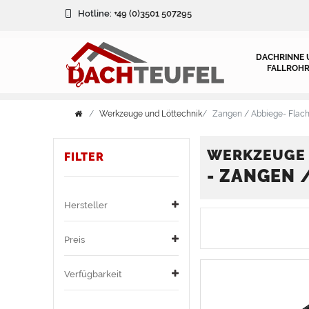
FILTER
Hotline:
+49 (0)3501 507295
FILTER
DACHRINNE 
FALLROHR
V
Werkzeuge und Löttechnik
Zangen / Abbiege- Flach
e
r
WERKZEUGE 
FILTER
- ZANGEN 
H
f
e
ü
Hersteller
r
g
Preis
s
b
Verfügbarkeit
t
a