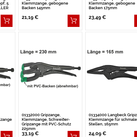
pf, 5
Klemmzange, gebogene
Klemmzange, gebogene
LLER
Backen 145mm
Backen 175mm
21,19 €
23,49 €
01332000 Gripzange,
01334000 Langbeck Gripz
lzange
Klemmzange, Schweißer-
Klemmzange für schmale
Gripzange mit PVC-Schutz
Stellen, 165mm
225mm
33,19 €
24,09 €