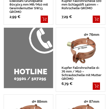
Edelstahl Grundplatte
Kupfer Fallrohrschelle 100
80x30x3 mm M8/M10 mit
mm Schlagstift 140mm –
Gewindemutter SW13
Rohrschelle GRÖMO
GRÖMO
2,99 €
7,29 €
Kupfer Fallrohrschelle d=
76 mm / M10 –
Schraubschelle mit Mutter
GRÖMO
6,79 €