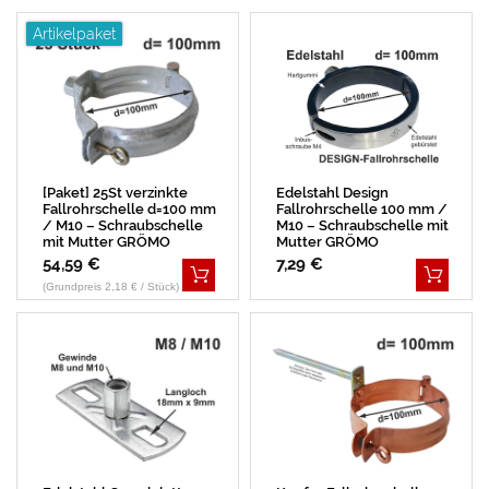
E
P
R
E
E
Artikelpaket
L
R
K
R
S
L
E
E
I
S
E
I
I
A
E
R
S
T
L
R
[Paket] 25St verzinkte
Edelstahl Design
Fallrohrschelle d=100 mm
Fallrohrschelle 100 mm /
/ M10 – Schraubschelle
M10 – Schraubschelle mit
mit Mutter GRÖMO
Mutter GRÖMO
54,59 €
7,29 €
(Grundpreis 2,18 € / Stück)