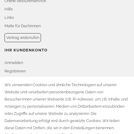
Online Retourenservice
Hilfe
Links
Maße für Dachrinnen
Vertrag widerrufen
IHR KUNDENKONTO
Anmelden
Registrieren
Warenkorb
Wir verwenden Cookies und ähnliche Technologien auf unserer
Website und verarbeiten personenbezogene Daten von
Zur Kasse
Besucher:innen unserer Webseite (z.B. IP-Adresse), um z.B. Inhalte und
KONTAKT
Anzeigen zu personalisieren, Medien von Drittanbietern einzubinden
oder Zugriffe auf unsere Website zu analysieren. Die
Fa. Steffen Jost
Datenverarbeitung erfolgt erst durch gesetzte Cookies. Wir teilen
Söbrigener Weg 50
diese Daten mit Dritten, die wir in den Einstellungen benennen.
D-01796 Pirna