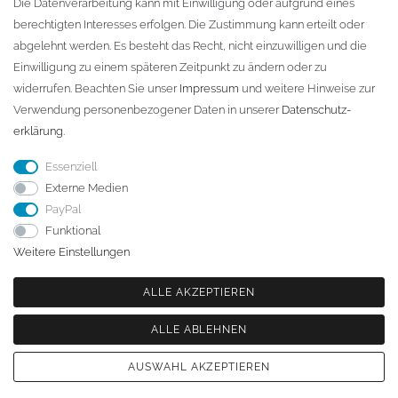
Die Datenverarbeitung kann mit Einwilligung oder aufgrund eines
berechtigten Interesses erfolgen. Die Zustimmung kann erteilt oder
abgelehnt werden. Es besteht das Recht, nicht einzuwilligen und die
Telefon:
+49 (0)3501 507295
Einwilligung zu einem späteren Zeitpunkt zu ändern oder zu
info@dach-teufel.de
widerrufen. Beachten Sie unser
Impressum
und weitere Hinweise zur
Verwendung personenbezogener Daten in unserer
Daten­schutz­
erklärung
.
Essenziell
Externe Medien
PayPal
Funktional
Weitere Einstellungen
ALLE AKZEPTIEREN
ALLE ABLEHNEN
© Copyright 2026 | Alle Rechte vorbehalten. - | Realisation
colornativ /
AUSWAHL AKZEPTIEREN