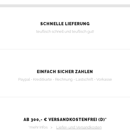
SCHNELLE LIEFERUNG
teuflisch schnell und teuflisch gut!
EINFACH SICHER ZAHLEN
Paypal - Kreditkarte - Rechnung - Lastschrift - Vorkasse
AB 300,- € VERSANDKOSTENFREI (D)*
*mehr Infos >
Liefer- und Versandkosten