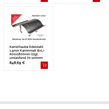
Kaminhaube Edelstahl
1,5mm Kaminmaß: BxL=
600x1800mm (zzgl.
umlaufend 70-100mm
Überstand)
848,69 €