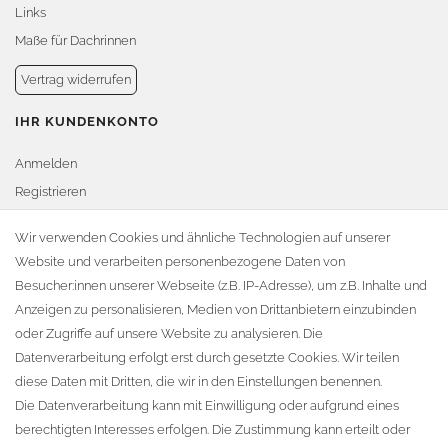
Links
Maße für Dachrinnen
Vertrag widerrufen
IHR KUNDENKONTO
Anmelden
Registrieren
Warenkorb
Wir verwenden Cookies und ähnliche Technologien auf unserer
Website und verarbeiten personenbezogene Daten von
Zur Kasse
Besucher:innen unserer Webseite (z.B. IP-Adresse), um z.B. Inhalte und
KONTAKT
Anzeigen zu personalisieren, Medien von Drittanbietern einzubinden
oder Zugriffe auf unsere Website zu analysieren. Die
Fa. Steffen Jost
Datenverarbeitung erfolgt erst durch gesetzte Cookies. Wir teilen
Söbrigener Weg 50
diese Daten mit Dritten, die wir in den Einstellungen benennen.
D-01796 Pirna
Die Datenverarbeitung kann mit Einwilligung oder aufgrund eines
berechtigten Interesses erfolgen. Die Zustimmung kann erteilt oder