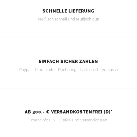
SCHNELLE LIEFERUNG
teuflisch schnell und teuflisch gut!
EINFACH SICHER ZAHLEN
Paypal - Kreditkarte - Rechnung - Lastschrift - Vorkasse
AB 300,- € VERSANDKOSTENFREI (D)*
*mehr Infos >
Liefer- und Versandkosten