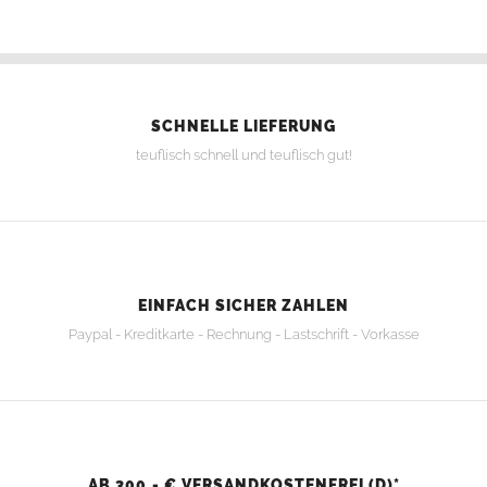
SCHNELLE LIEFERUNG
teuflisch schnell und teuflisch gut!
EINFACH SICHER ZAHLEN
Paypal - Kreditkarte - Rechnung - Lastschrift - Vorkasse
AB 300,- € VERSANDKOSTENFREI (D)*