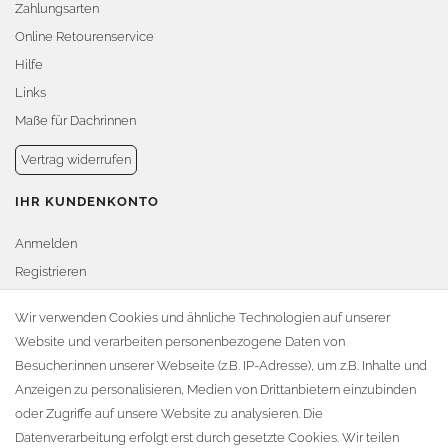
Zahlungsarten
Online Retourenservice
Hilfe
Links
Maße für Dachrinnen
Vertrag widerrufen
IHR KUNDENKONTO
Anmelden
Registrieren
Warenkorb
Wir verwenden Cookies und ähnliche Technologien auf unserer
Website und verarbeiten personenbezogene Daten von
Zur Kasse
Besucher:innen unserer Webseite (z.B. IP-Adresse), um z.B. Inhalte und
KONTAKT
Anzeigen zu personalisieren, Medien von Drittanbietern einzubinden
oder Zugriffe auf unsere Website zu analysieren. Die
Fa. Steffen Jost
Datenverarbeitung erfolgt erst durch gesetzte Cookies. Wir teilen