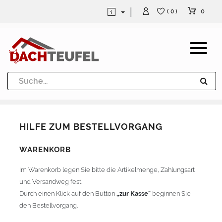
0
( 0 )
Dachrinne und Fallrohre
Werkzeuge und Löttechnik
Kugeln / Halbkugeln
HILFE ZUM BESTELLVORGANG
Heuel Alu Dachtritte
WARENKORB
Heuel Alu Schneefang
Im Warenkorb legen Sie bitte die Artikelmenge, Zahlungsart
Kaminabdeckung
und Versandweg fest.
Durch einen Klick auf den Button
„zur Kasse"
beginnen Sie
den Bestellvorgang.