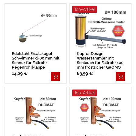
E
P
R
E
E
Top-Artikel
L
R
K
R
S
L
E
E
I
S
E
I
I
A
E
R
S
T
L
R
Edelstahl Ersatzkugel
Kupfer Design
Schwimmer d=80 mm mit
Wassersammler mit
Schnur für Fallrohr
Schlauch für Fallrohr 100
Regenrohrklappe
mm frostsicher GRÖMO
14,29 €
63,59 €
Top-Artikel