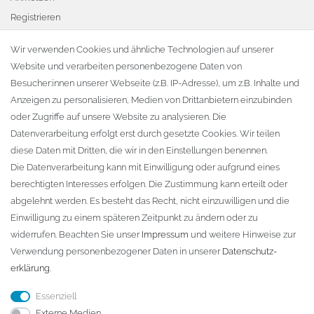
Registrieren
Warenkorb
Wir verwenden Cookies und ähnliche Technologien auf unserer
Website und verarbeiten personenbezogene Daten von
Zur Kasse
Besucher:innen unserer Webseite (z.B. IP-Adresse), um z.B. Inhalte und
KONTAKT
Anzeigen zu personalisieren, Medien von Drittanbietern einzubinden
oder Zugriffe auf unsere Website zu analysieren. Die
Fa. Steffen Jost
Datenverarbeitung erfolgt erst durch gesetzte Cookies. Wir teilen
Söbrigener Weg 50
diese Daten mit Dritten, die wir in den Einstellungen benennen.
D-01796 Pirna
Die Datenverarbeitung kann mit Einwilligung oder aufgrund eines
berechtigten Interesses erfolgen. Die Zustimmung kann erteilt oder
abgelehnt werden. Es besteht das Recht, nicht einzuwilligen und die
Telefon:
+49 (0)3501 507295
Einwilligung zu einem späteren Zeitpunkt zu ändern oder zu
info@dach-teufel.de
widerrufen. Beachten Sie unser
Impressum
und weitere Hinweise zur
Verwendung personenbezogener Daten in unserer
Daten­schutz­
erklärung
.
Essenziell
Externe Medien