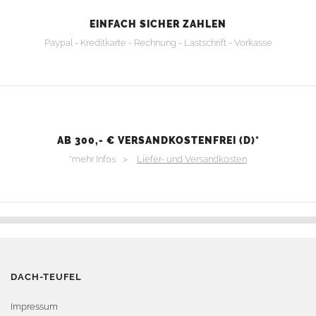
EINFACH SICHER ZAHLEN
Paypal - Kreditkarte - Rechnung - Lastschrift - Vorkasse
AB 300,- € VERSANDKOSTENFREI (D)*
*mehr Infos >
Liefer- und Versandkosten
DACH-TEUFEL
Impressum