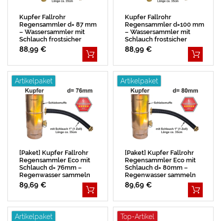
Kupfer Fallrohr
Kupfer Fallrohr
Regensammler d= 87 mm
Regensammler d=100 mm
– Wassersammler mit
– Wassersammler mit
Schlauch frostsicher
Schlauch frostsicher
BESTSELLER
88,99 €
88,99 €
Artikelpaket
Artikelpaket
[Paket] Kupfer Fallrohr
[Paket] Kupfer Fallrohr
Regensammler Eco mit
Regensammler Eco mit
Schlauch d= 76mm –
Schlauch d= 80mm –
Regenwasser sammeln
Regenwasser sammeln
89,69 €
89,69 €
Artikelpaket
Top-Artikel