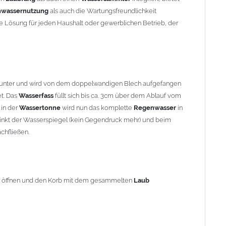
 öffnen und den Korb mit dem gesammelten
Laub
entnehmen.
wassernutzung
als auch die Wartungsfreundlichkeit
ive Lösung für jeden Haushalt oder gewerblichen Betrieb, der
nunter und wird von dem doppelwandigen Blech aufgefangen
et. Das
Wasserfass
füllt sich bis ca. 3cm über dem Ablauf vom
hes Heraussägen eines ca. 45cm langen Teilstücks lässt sich
in der
Wassertonne
wird nun das komplette
Regenwasser
in
ne
Fallrohre
einsetzen. Die
Fallrohrklappe "Kombi"
hat oben eine
inkt der Wasserspiegel (kein Gegendruck mehr) und beim
st die
Wasserklappe
eingezogen und passt problemlos in das
chfließen.
vor dem Jahr 2000 hergestellt wurden
, beachten Sie bitte den
währleisten, können in Abhängigkeit der vorhandenen
e öffnen und den Korb mit dem gesammelten
Laub
len notwendig werden.