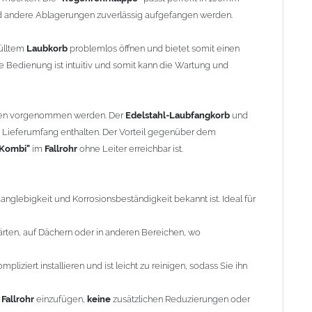
nd andere Ablagerungen zuverlässig aufgefangen werden.
liziert installieren und ist leicht zu reinigen, sodass Sie ihn bei
ülltem
Laubkorb
problemlos öffnen und bietet somit einen
allrohr
einzufügen,
keine
zusätzlichen Reduzierungen oder
 Bedienung ist intuitiv und somit kann die Wartung und
ngkorb
verhindert, dass
Laub
und Schmutz in das
Fallrohr
paraturen vermieden werden.
hren vorgenommen werden. Der
Edelstahl-Laubfangkorb
und
 Lieferumfang enthalten. Der Vorteil gegenüber dem
ammler
ermöglicht die gezielte Auffangung von Regenwasser,
"Kombi"
im
Fallrohr
ohne Leiter erreichbar ist.
ewässerung oder Toilettenspülung genutzt werden kann, was
te Laubfang verhindert, dass Blätter und andere
 Langlebigkeit und Korrosionsbeständigkeit bekannt ist. Ideal für
durch das Risiko von Verstopfungen im Abwassersystem
Gärten, auf Dächern oder in anderen Bereichen, wo
ang
und
Wassersammler
ermöglicht eine unkomplizierte
nd gereinigt werden kann, was den Wartungsaufwand
mpliziert installieren und ist leicht zu reinigen, sodass Sie ihn
Regenwasser können die Wasserrechnungen gesenkt werden,
s
Fallrohr
einzufügen,
keine
zusätzlichen Reduzierungen oder