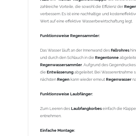
Zum Leeren des
Laubfangkorbes
einfach die Klappe
zahlreiche Vorteile, die sowohl die Effizienz der
Regen
verbessern. Es ist eine nachhaltige und kosteneffekt
Einfache Montage:
Wert auf eine effektive Wasserbewirtschaftung legt.
ca. 45cm aus dem Fallrohr heraussägen
Regenrohrklappe
dazwischen stecken
Funktionsweise Regensammler:
FERTIG!
Einbautipps:
Das Wasser läuft an der Innenwand des
Fallrohres
hi
und durch den Schlauch in die
Regentonne
abgeleit
Der nachträgliche Einbau ist problemlos. Durch einfac
Regenwassersammler
. Aufgrund des Gegendruckes 
die
Fallrohrklappe "Kombi"
leicht in bereits vorhande
die
Entwässerung
abgeleitet. Bei Wasserentnahme s
weite Seite und passt auf das normale Fallrohr. Unten i
nächsten
Regen
kann wieder erneut
Regenwasser
na
Fallrohr
(auch ohne Fallrohrmuffe). Bei
Fallrohren, die 
Einbauhinweis (siehe -> Allgemeine Hinweise).
Funktionsweise Laubfänger:
Um die Standsicherheit von
der Regenrohrklappe
zu ge
Zum Leeren des
Laubfangkorbes
einfach die Klapp
Rohrbefestigungen ggf. ein bis zwei weitere Rohrschel
entnehmen.
Technische Informationen:
Einfache Montage: