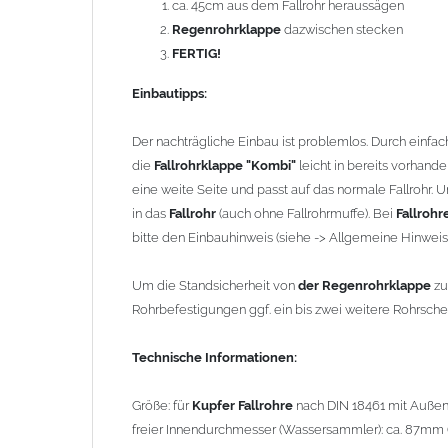
ca. 45cm aus dem Fallrohr heraussägen
Größe: für
Kupfer Fallrohre
nach DIN 18461 mit Außen
Regenrohrklappe
dazwischen stecken
freier Innendurchmesser (Wassersammler): ca. 87mm (
FERTIG!
Gesamthöhe: 550mm
Einbautipps:
Maße Laubkorb (Höhe / Durchmesser): ca. 170mm / 
Schlauch: mit Messinganschluss Regentonne = 3/4" (Auß
Der nachträgliche Einbau ist problemlos. Durch einfac
Dichtgummi (max. Wandungsdicke der Regentonne = 
die
Fallrohrklappe "Kombi"
leicht in bereits vorhand
zylindr. Rohr 1 Zoll = 33,25mm), Schlauchlänge ca. 30
eine weite Seite und passt auf das normale Fallrohr. U
Schlauchmaße: 1" Außen d=30mm, Innen d=25mm, Dic
in das
Fallrohr
(auch ohne Fallrohrmuffe). Bei
Fallrohr
bitte den Einbauhinweis (siehe -> Allgemeine Hinweis
Gewicht: 1,92 kg
Um die Standsicherheit von
der Regenrohrklappe
zu
Hinweise:
Rohrbefestigungen ggf. ein bis zwei weitere Rohrsch
Der
Wassersammler
ist frostsicher und kann im
entleeren und die beiliegende Verschlußkappe i
Technische Informationen:
Durch die Demontage des
Laubkorbes
in den W
Aufgrund des geringen Öffnungswinkels (max. 45
Größe: für
Kupfer Fallrohre
nach DIN 18461 mit Auß
geeignet.
freier Innendurchmesser (Wassersammler): ca. 87mm 