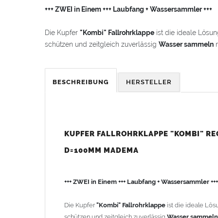
+++ ZWEI in Einem +++ Laubfang + Wassersammler +++
Die Kupfer
"Kombi" Fallrohrklappe
ist die ideale Lösun
schützen und zeitgleich zuverlässig
Wasser sammeln
m
Kupfer Fallrohre
und sorgt dafür, dass Laub, Äste und
Desweiteren lässt sich der
Laubfang "Kombi"
bei gefü
BESCHREIBUNG
HERSTELLER
großen Bedienvorteil zu vergleichbaren Systemen. Die 
Entleerung von jedermann durchgeführt werden.
Der Einbau kann problemlos an bestehenden Fallroh
KUPFER FALLROHRKLAPPE "KOMBI" R
der
ca. 30cm lange Anschlussschlauch 1 Zoll
sind im L
Laubschutz in Dachrinnen
ist, dass der
Laubfanger "K
D=100MM MADEMA
Produktmerkmale
"Kombi":
+++ ZWEI in Einem +++ Laubfang + Wassersammler +++
Material:
Hochwertiges
Kupfer
, das für seine La
den Einsatz im Außenbereich.
Die Kupfer
"Kombi" Fallrohrklappe
ist die ideale Lös
Vielseitig einsetzbar:
Ideal für den Einsatz in G
schützen und zeitgleich zuverlässig
Wasser sammeln