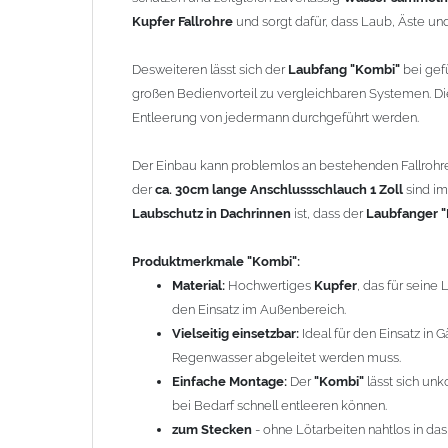
abgeleitet werden muss.
Kupfer Fallrohre
und sorgt dafür, dass Laub, Äste u
Einfache Montage:
Der
"Kombi"
lässt sich unkomp
Bedarf schnell entleeren können.
Desweiteren lässt sich der
Laubfang "Kombi"
bei gef
zum Stecken
- ohne Lötarbeiten nahtlos in das
F
großen Bedienvorteil zu vergleichbaren Systemen. Die
Steckmuffen notwendig
Entleerung von jedermann durchgeführt werden.
Effiziente Laubaufnahme:
Der integrierte
Laubfa
gelangen, wodurch Verstopfungen und teure Re
Der Einbau kann problemlos an bestehenden Fallro
Vorteile
"Kombi":
der
ca. 30cm lange Anschlussschlauch 1 Zoll
sind im
1. Effiziente Regenwassernutzung:
Der
Wassers
Laubschutz in Dachrinnen
ist, dass der
Laubfanger 
das für verschiedene Anwendungen wie Gartenb
den Wasserverbrauch reduziert.
Produktmerkmale
"Kombi":
2. Vermeidung von Verstopfungen:
Der integrier
Material:
Hochwertiges
Kupfer
, das für seine
Verunreinigungen in das Fallrohr gelangen, wo
den Einsatz im Außenbereich.
verringert wird.
Vielseitig einsetzbar:
Ideal für den Einsatz in 
3. Einfache Wartung:
Die Kombination aus
Laubf
Regenwasser abgeleitet werden muss.
Reinigung, da der
Laubfang
leicht entnommen u
Einfache Montage:
Der
"Kombi"
lässt sich unko
minimiert.
bei Bedarf schnell entleeren können.
4. Kosteneinsparungen:
Durch die Nutzung von 
zum Stecken
- ohne Lötarbeiten nahtlos in da