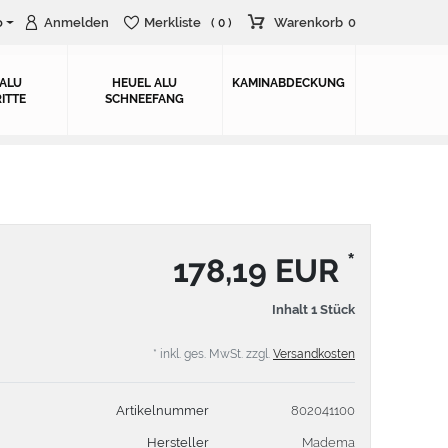
o
Anmelden
Merkliste
Warenkorb
0
( 0 )
 ALU
HEUEL ALU
KAMINABDECKUNG
ITTE
SCHNEEFANG
*
178,19 EUR
Inhalt
1
Stück
* inkl. ges. MwSt. zzgl.
Versandkosten
Artikelnummer
802041100
Hersteller
Madema