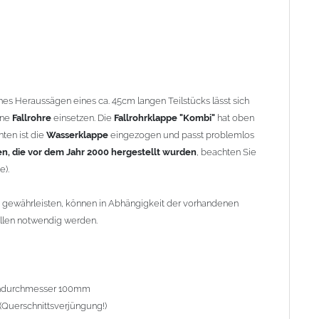
durchmesser 100mm
Querschnittsverjüngung!)
95mm
endurchmesser zylindr. Rohr 3/4 Zoll = 26,44mm) inkl.
hes Heraussägen eines ca. 45cm langen Teilstücks lässt sich
20mm), Wassersammleranschluss = 1" (Außendurchmesser
ene
Fallrohre
einsetzen. Die
Fallrohrklappe "Kombi"
hat oben
0mm,
nten ist die
Wasserklappe
eingezogen und passt problemlos
ke 2,5mm
en, die vor dem Jahr 2000 hergestellt wurden
, beachten Sie
e).
 gewährleisten, können in Abhängigkeit der vorhandenen
ellen notwendig werden.
 Winter eingebaut bleiben. Schlauch und
Regentonne
sind zu
st aufzuschrauben!
intermonaten werden Vereisungen verhindert.
°) ist die Regenrohrklappe
nicht zum Füllen von Regentonnen
endurchmesser 100mm
(Querschnittsverjüngung!)