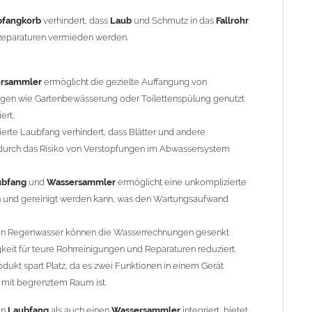
ure Rohrreinigungen und Reparaturen reduziert.
kt spart Platz, da es zwei Funktionen in einem Gerät vereint,
bfangkorb
verhindert, dass
Laub
und Schmutz in das
Fallrohr
enztem Raum ist.
Reparaturen vermieden werden.
Laubfang
als auch einen
Wassersammler
integriert, bietet
assernutzung
als auch die Wartungsfreundlichkeit
rsammler
ermöglicht die gezielte Auffangung von
e Lösung für jeden Haushalt oder gewerblichen Betrieb, der
gen wie Gartenbewässerung oder Toilettenspülung genutzt
ert.
ierte Laubfang verhindert, dass Blätter und andere
odurch das Risiko von Verstopfungen im Abwassersystem
unter und wird von dem doppelwandigen Blech aufgefangen
ubfang
und
Wassersammler
ermöglicht eine unkomplizierte
. Das
Wasserfass
füllt sich bis ca. 3cm über dem Ablauf vom
 und gereinigt werden kann, was den Wartungsaufwand
n der
Wassertonne
wird nun das komplette
Regenwasser
in die
der Wasserspiegel (kein Gegendruck mehr) und beim nächsten
on Regenwasser können die Wasserrechnungen gesenkt
eit für teure Rohrreinigungen und Reparaturen reduziert.
dukt spart Platz, da es zwei Funktionen in einem Gerät
n mit begrenztem Raum ist.
en
Laubfang
als auch einen
Wassersammler
integriert, bietet