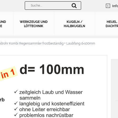
Inf
UND
WERKZEUGE UND
KUGELN /
HEUEL
E
LÖTTECHNIK
HALBKUGELN
DACHTR
allrohr Kombi Regensammler frostbeständig + Laubfang d=100mm