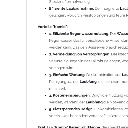
während der
Laubfang
die Notwendigkeit für te
Steckmuffen notwendig
5. Platzsparendes Design:
Ein kombiniertes Produ
Effiziente Laubaufnahme:
Der integrierte
Lau
was besonders vorteilhaft in Bereichen mit begr
gelangen, wodurch Verstopfungen und teure 
Fazit:
Die
"Kombi" Regenrohrklappe
, die sowohl einen
Vorteile
"Kombi":
zahlreiche Vorteile, die sowohl die Effizienz der
Regenw
1. Effiziente Regenwassernutzung:
Der
Wasse
verbessern. Es ist eine nachhaltige und kosteneffektiv
Regenwasser, das für verschiedene Anwendun
Wert auf eine effektive Wasserbewirtschaftung legt.
werden kann, was den Wasserverbrauch reduzi
2. Vermeidung von Verstopfungen:
Der integr
Funktionsweise Regensammler:
Verunreinigungen in das Fallrohr gelangen, w
verringert wird.
Das Wasser läuft an der Innenwand des
Fallrohres
hin
3. Einfache Wartung:
Die Kombination aus
La
und durch den Schlauch in die
Regentonne
abgeleitet
Reinigung, da der
Laubfang
leicht entnommen
Regenwassersammler
. Aufgrund des Gegendruckes i
minimiert.
Entwässerung
abgeleitet. Bei Wasserentnahme sinkt 
4. Kosteneinsparungen:
Durch die Nutzung v
Regen
kann wieder erneut
Regenwasser
nachfließen.
werden, während der
Laubfang
die Notwendigk
5. Platzsparendes Design:
Ein kombiniertes Pro
Funktionsweise Laubfänger:
vereint, was besonders vorteilhaft in Bereiche
Fazit:
Die
"Kombi" Regenrohrklappe
, die sowohl ein