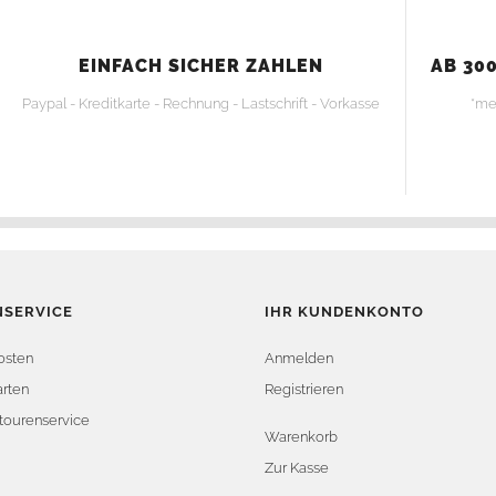
EINFACH SICHER ZAHLEN
AB 300
Paypal - Kreditkarte - Rechnung - Lastschrift - Vorkasse
*me
SERVICE
IHR KUNDENKONTO
osten
Anmelden
rten
Registrieren
tourenservice
Warenkorb
Zur Kasse