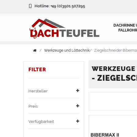
FILTER
Hotline:
+49 (0)3501 507295
FILTER
DACHRINNE 
FALLROHR
V
Werkzeuge und Löttechnik
Ziegelschneider Bibermax
e
r
WERKZEUGE 
FILTER
- ZIEGELS
H
f
e
ü
Hersteller
r
g
Preis
s
b
Verfügbarkeit
t
a