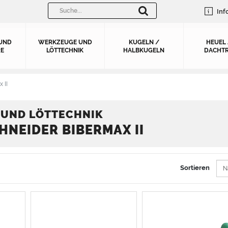
Inf
UND
WERKZEUGE UND
KUGELN /
HEUEL
E
LÖTTECHNIK
HALBKUGELN
DACHTR
 II
UND LÖTTECHNIK
CHNEIDER BIBERMAX II
Sortieren