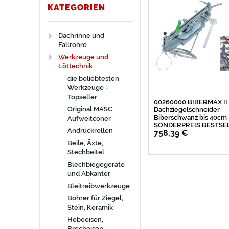
e
P
r
KATEGORIEN
l
r
k
Dachrinne und
Fallrohre
l
e
e
Werkzeuge und
e
i
i
Löttechnik
die beliebtesten
r
s
t
Werkzeuge -
Topseller
00260000 BIBERMAX II
Original MASC
Dachziegelschneider
Biberschwanz bis 40cm
Aufweitconer
SONDERPREIS BESTSE
Andrückrollen
758,39 €
Beile, Äxte,
Stechbeitel
Blechbiegegeräte
und Abkanter
Bleitreibwerkzeuge
Bohrer für Ziegel,
Stein, Keramik
Hebeeisen,
Brecheisen,