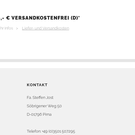
,- € VERSANDKOSTENFREI (D)*
hr Infos >
Liefer- und Versandkosten
KONTAKT
Fa. Steffen Jost
Söbrigener Weg 50
D-01796 Pirna
Telefon:
+49 (0)3501 507295