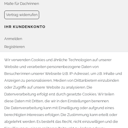
Maße für Dachrinnen
Vertrag widerrufen
IHR KUNDENKONTO
Anmelden
Registrieren
Warenkorb
Wir verwenden Cookies und ähnliche Technologien auf unserer
Website und verarbeiten personenbezogene Daten von
Zur Kasse
Besucher:innen unserer Webseite (z.B. IP-Adresse), um z.B. Inhalte und
KONTAKT
Anzeigen zu personalisieren, Medien von Drittanbietern einzubinden
oder Zugriffe auf unsere Website zu analysieren. Die
Fa. Steffen Jost
Datenverarbeitung erfolgt erst durch gesetzte Cookies. Wir teilen
Söbrigener Weg 50
diese Daten mit Dritten, die wir in den Einstellungen benennen.
D-01796 Pirna
Die Datenverarbeitung kann mit Einwilligung oder aufgrund eines
berechtigten Interesses erfolgen. Die Zustimmung kann erteilt oder
abgelehnt werden. Es besteht das Recht, nicht einzuwilligen und die
Telefon:
+49 (0)3501 507295