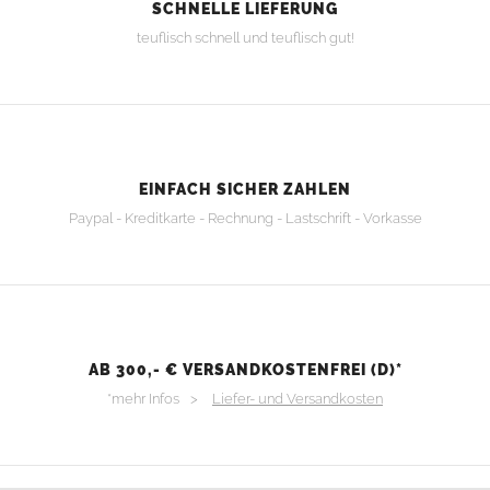
SCHNELLE LIEFERUNG
teuflisch schnell und teuflisch gut!
EINFACH SICHER ZAHLEN
Paypal - Kreditkarte - Rechnung - Lastschrift - Vorkasse
AB 300,- € VERSANDKOSTENFREI (D)*
*mehr Infos >
Liefer- und Versandkosten