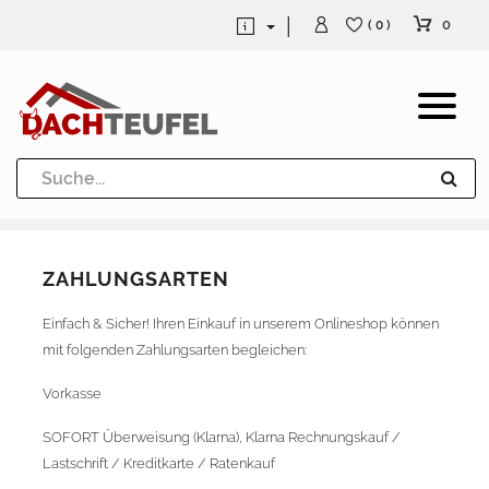
0
( 0 )
Dachrinne und Fallrohre
Werkzeuge und Löttechnik
Kugeln / Halbkugeln
ZAHLUNGSARTEN
Heuel Alu Dachtritte
Einfach & Sicher! Ihren Einkauf in unserem Onlineshop können
Heuel Alu Schneefang
mit folgenden Zahlungsarten begleichen:
Kaminabdeckung
Vorkasse
SOFORT Überweisung (Klarna), Klarna Rechnungskauf /
Lastschrift / Kreditkarte / Ratenkauf