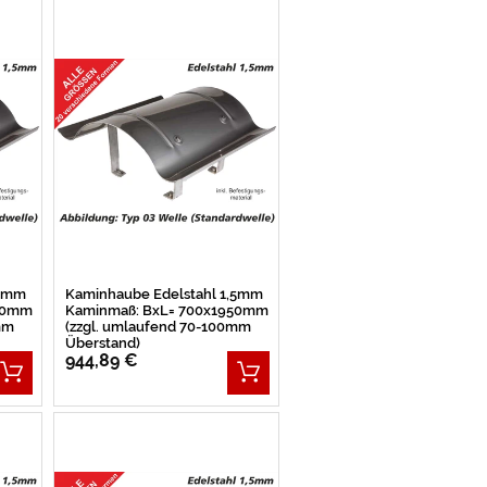
,5mm
Kaminhaube Edelstahl 1,5mm
00mm
Kaminmaß: BxL= 700x1950mm
mm
(zzgl. umlaufend 70-100mm
Überstand)
944,89 €