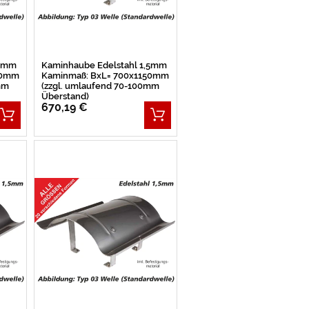
,5mm
Kaminhaube Edelstahl 1,5mm
00mm
Kaminmaß: BxL= 700x1150mm
mm
(zzgl. umlaufend 70-100mm
Überstand)
670,19 €