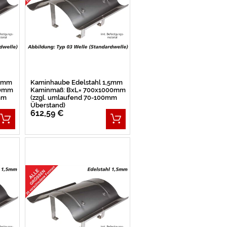
,5mm
Kaminhaube Edelstahl 1,5mm
50mm
Kaminmaß: BxL= 700x1000mm
mm
(zzgl. umlaufend 70-100mm
Überstand)
612,59 €