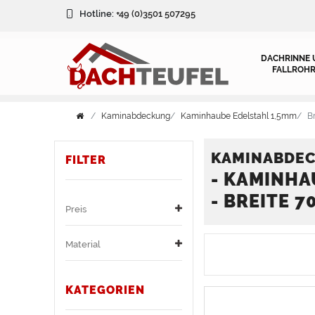
FILTER
Hotline:
+49 (0)3501 507295
FILTER
DACHRINNE 
FALLROHR
M
Kaminabdeckung
Kaminhaube Edelstahl 1,5mm
B
a
t
KAMINABDE
FILTER
- KAMINHA
P
e
- BREITE 
r
r
Preis
e
i
Material
i
a
KATEGORIEN
s
l