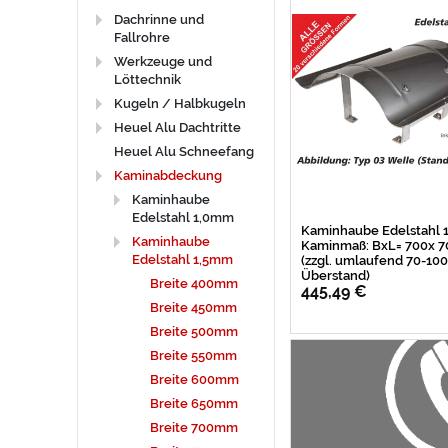
Dachrinne und
Fallrohre
Werkzeuge und
Löttechnik
Kugeln / Halbkugeln
Heuel Alu Dachtritte
Heuel Alu Schneefang
Kaminabdeckung
Kaminhaube
Edelstahl 1,0mm
Kaminhaube Edelstahl
Kaminhaube
Kaminmaß: BxL= 700x
Edelstahl 1,5mm
(zzgl. umlaufend 70-1
Überstand)
Breite 400mm
445,49 €
Breite 450mm
Breite 500mm
Breite 550mm
Breite 600mm
Breite 650mm
Breite 700mm