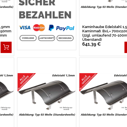
 1,5mm
Kaminhaube Edelstahl 1
1050mm
Kaminmaß: BxL= 700x11
00mm
(zzgl. umlaufend 70-100
Überstand)
641,39 €