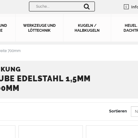
Inf
UND
WERKZEUGE UND
KUGELN /
HEUEL
E
LÖTTECHNIK
HALBKUGELN
DACHTR
reite 700mm
CKUNG
UBE EDELSTAHL 1,5MM
700MM
Sortieren