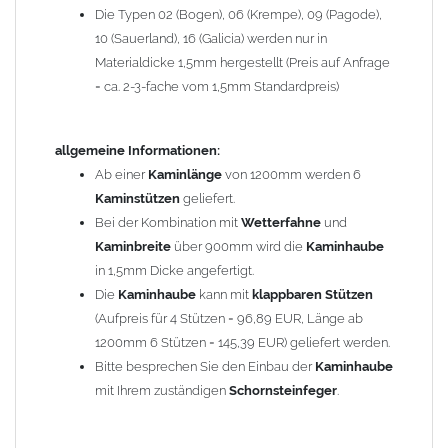
Die Typen 02 (Bogen), 06 (Krempe), 09 (Pagode),
Zum Bild vergößern, bitte auf das Bild klicken!
10 (Sauerland), 16 (Galicia) werden nur in
Materialdicke 1,5mm hergestellt (Preis auf Anfrage
= ca. 2-3-fache vom 1,5mm Standardpreis)
allgemeine Informationen:
Ab einer
Kaminlänge
von 1200mm werden 6
Kaminstützen
geliefert.
Bei der Kombination mit
Wetterfahne
und
Kaminbreite
über 900mm wird die
Kaminhaube
in 1,5mm Dicke angefertigt.
Die
Kaminhaube
kann mit
klappbaren Stützen
(Aufpreis für 4 Stützen = 96,89 EUR, Länge ab
1200mm 6 Stützen = 145,39 EUR) geliefert werden.
Bitte besprechen Sie den Einbau der
Kaminhaube
mit Ihrem zuständigen
Schornsteinfeger
.