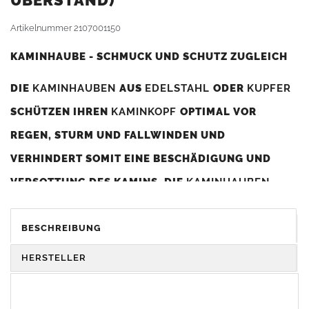
BERSTAND)
Artikelnummer
2107001150
KAMINHAUBE - SCHMUCK UND SCHUTZ ZUGLEICH
DIE
KAMINHAUBEN
AUS
EDELSTAHL
ODER
KUPFER
SCHÜTZEN IHREN
KAMINKOPF
OPTIMAL VOR
REGEN, STURM UND FALLWINDEN UND
VERHINDERT SOMIT EINE BESCHÄDIGUNG UND
VERSOTTUNG DES KAMINS. DIE
KAMINHAUBEN
VERBESSERN DIE ZUGLEISTUNG DES
KAMINS
UND
DIENEN GLEICHZEITIG ALS GESTALTERISCHES
BESCHREIBUNG
ELEMENT ZUR VERSCHÖNERUNG DES BAUWERKS.
HERSTELLER
Was sollten Sie beim Kauf beachten?