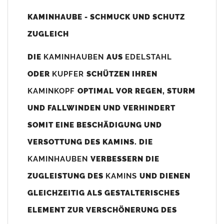
Unsere Maßangaben beziehen sich immer auf das
KAMINHAUBE - SCHMUCK UND SCHUTZ
Kaminaußenmaß!
ZUGLEICH
Die
Kaminhaube
wird umlaufend 70-100mm größer als das
Kaminmaß
angefertigt
DIE
KAMINHAUBEN
AUS
EDELSTAHL
z. B. Kaminaußenmaß 600x600mm =
Kaminhaube
wird ca. 740-
ODER
KUPFER
SCHÜTZEN IHREN
800mm x 740-800mm angefertigt (siehe Bild/Zeichnung unten).
KAMINKOPF
OPTIMAL VOR REGEN, STURM
Es können auch abweichende
Kaminmaße
z. B. 670mmx880mm
UND FALLWINDEN UND VERHINDERT
angefertigt werden (bitte anfragen).
SOMIT EINE BESCHÄDIGUNG UND
Standardbohrungen?
VERSOTTUNG DES KAMINS. DIE
Die
Kaminhauben
werden mit folgenden Standardbohrungen
KAMINHAUBEN
VERBESSERN DIE
(siehe Bild/Zeichnung unten) angefertigt. Sollten die Bohrungen
nicht passen dann bitte
"ohne"
Bohrungen (Auswahlfeld)
ZUGLEISTUNG DES
KAMINS
UND DIENEN
bestellen.
GLEICHZEITIG ALS GESTALTERISCHES
bis 500mm Kaminbreite: Abstand vom Kaminrand ca.
80mm
ELEMENT ZUR VERSCHÖNERUNG DES
bis 800mm Kaminbreite: Abstand vom Kaminrand ca.