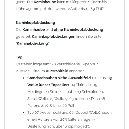
30cm. Die
Kaminhaube
kann mit längeren Stützen bis
Kaminstützen
geliefert.
Höhe 450mm geliefert werden (Aufpreis 42,89 EUR).
Bei der Kombination mit
Wetterfahne
und
Kaminbreite
über 900mm wird die
Kaminhaube
in 1,5mm Dicke
Kaminkopfabdeckung
angefertigt.
Die
Kaminhaube
wird
ohne
Kaminkopfabdeckung
Die
Kaminhaube
kann mit
klappbaren Stützen
(Aufpreis
geliefert.
Kaminkopfabdeckungen
finden Sie unter
für 4 Stützen = 96,89 EUR, Länge ab 1200mm 6 Stützen =
"
Kaminabdeckung
".
145,39 EUR) geliefert werden.
Bitte besprechen Sie den Einbau der
Kaminhaube
mit
Typ
Ihrem zuständigen
Schornsteinfeger
.
Es stehen insgesamt 20 verschiedene Typen zur
Auswahl. Bitte im
Auswahlfeld
angeben.
Hinweis: Für
Standardhauben siehe Auswahlfeld
Kaminhauben
und
Kaminabdeckungen
: 01 Haus,
können wir
03
leider
keine
Nachnahme anbieten!
Welle (unser Topseller)
, 04 Plafond 1, 05
Meidinger, 11 Solid, 12 Laube, 13 Schwalbe, 14
Lieferzeit: ca. 1-2 Wochen nach Zahlungseingang
Sattel Welle, 15 Welle 90° gedreht, 17 Dach, 18
Plafond 2, 19 S-Line, 20 Pult
Sonderanfertigung: Die Kaminhaube wird kundenspezifisch
Typ 07 (Welle hoch) und 08 (Doppel Welle) haben
angefertigt - keine Rücknahme möglich!
einen Aufpreis von 20% (bitte anfragen -
Bestellung nicht über Shop möglich).