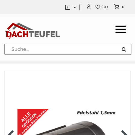
0
( 0 )
Dachrinne und Fallrohre
Werkzeuge und Löttechnik
Kugeln / Halbkugeln
Heuel Alu Dachtritte
Heuel Alu Schneefang
Kaminabdeckung