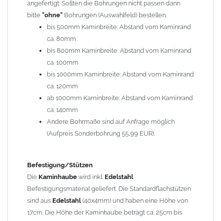
angefertigt. Sollten die Bohrungen nicht passen dann
bitte
"ohne"
Bohrungen (Auswahlfeld) bestellen.
Typ
bis 500mm Kaminbreite: Abstand vom Kaminrand
Es stehen insgesamt 20 verschiedene Typen zur Auswahl. Bitte
ca. 80mm
im
Auswahlfeld
angeben.
bis 800mm Kaminbreite: Abstand vom Kaminrand
Standardhauben siehe Auswahlfeld
: 01 Haus,
03 Welle
ca. 100mm
(unser Topseller)
, 04 Plafond 1, 05 Meidinger, 11 Solid, 12
bis 1000mm Kaminbreite: Abstand vom Kaminrand
Laube, 13 Schwalbe, 14 Sattel Welle, 15 Welle 90° gedreht,
ca. 120mm
17 Dach, 18 Plafond 2, 19 S-Line, 20 Pult
ab 1000mm Kaminbreite: Abstand vom Kaminrand
Typ 07 (Welle hoch) und 08 (Doppel Welle) haben einen
ca. 140mm
Aufpreis von 20% (bitte anfragen - Bestellung nicht über
Andere Bohrmaße sind auf Anfrage möglich
Shop möglich).
(Aufpreis Sonderbohrung 55,99 EUR).
Die Typen 02 (Bogen), 06 (Krempe), 09 (Pagode), 10
(Sauerland), 16 (Galicia) werden nur in Materialdicke
1,5mm hergestellt (Preis auf Anfrage = ca. 2-3-fache vom
Befestigung/Stützen
1,5mm Standardpreis)
Die
Kaminhaube
wird inkl.
Edelstahl
Befestigungsmaterial geliefert. Die Standardflachstützen
sind aus
Edelstahl
(40x4mm) und haben eine Höhe von
allgemeine Informationen:
17cm. Die Höhe der Kaminhaube beträgt ca. 25cm bis
Ab einer
Kaminlänge
von 1200mm werden 6