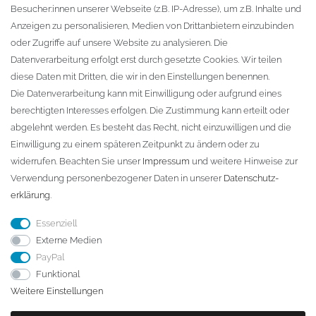
Besucher:innen unserer Webseite (z.B. IP-Adresse), um z.B. Inhalte und
KONTAKT
Anzeigen zu personalisieren, Medien von Drittanbietern einzubinden
oder Zugriffe auf unsere Website zu analysieren. Die
Fa. Steffen Jost
Datenverarbeitung erfolgt erst durch gesetzte Cookies. Wir teilen
Söbrigener Weg 50
diese Daten mit Dritten, die wir in den Einstellungen benennen.
D-01796 Pirna
Die Datenverarbeitung kann mit Einwilligung oder aufgrund eines
berechtigten Interesses erfolgen. Die Zustimmung kann erteilt oder
abgelehnt werden. Es besteht das Recht, nicht einzuwilligen und die
Telefon:
+49 (0)3501 507295
Einwilligung zu einem späteren Zeitpunkt zu ändern oder zu
info@dach-teufel.de
widerrufen. Beachten Sie unser
Impressum
und weitere Hinweise zur
Verwendung personenbezogener Daten in unserer
Daten­schutz­
erklärung
.
Essenziell
Externe Medien
PayPal
Funktional
Weitere Einstellungen