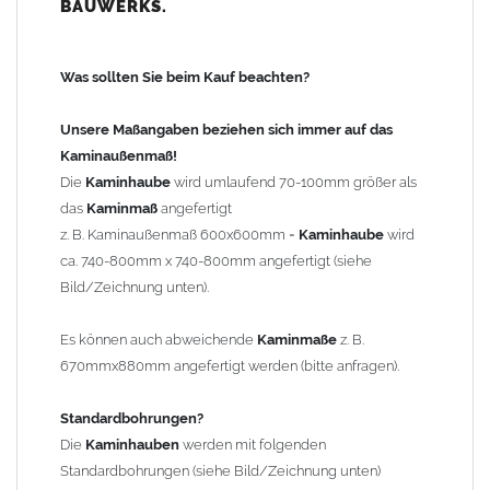
BAUWERKS.
100mm
bis 1000mm Kaminbreite: Abstand vom Kaminrand ca.
120mm
Was sollten Sie beim Kauf beachten?
ab 1000mm Kaminbreite: Abstand vom Kaminrand ca.
140mm
Unsere Maßangaben beziehen sich immer auf das
Andere Bohrmaße sind auf Anfrage möglich (Aufpreis
Kaminaußenmaß!
Sonderbohrung 55,99 EUR).
Die
Kaminhaube
wird umlaufend 70-100mm größer als
das
Kaminmaß
angefertigt
z. B. Kaminaußenmaß 600x600mm =
Kaminhaube
wird
Befestigung/Stützen
ca. 740-800mm x 740-800mm angefertigt (siehe
Die
Kaminhaube
wird inkl.
Edelstahl
Befestigungsmaterial
Bild/Zeichnung unten).
geliefert. Die Standardflachstützen sind aus
Edelstahl
(40x4mm)
und haben eine Höhe von 17cm. Die Höhe der Kaminhaube
Es können auch abweichende
Kaminmaße
z. B.
beträgt ca. 25cm bis 30cm. Die
Kaminhaube
kann mit längeren
670mmx880mm angefertigt werden (bitte anfragen).
Stützen bis Höhe 450mm geliefert werden (Aufpreis 42,89 EUR).
Standardbohrungen?
Kaminkopfabdeckung
Die
Kaminhauben
werden mit folgenden
Die
Kaminhaube
wird
ohne
Kaminkopfabdeckung
geliefert.
Standardbohrungen (siehe Bild/Zeichnung unten)
Kaminkopfabdeckungen
finden Sie unter "
Kaminabdeckung
".