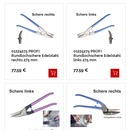
E
P
R
L
R
K
L
E
E
E
I
I
R
S
T
01224275 PROFI
01225275 PROFI
Rundlochschere Edelstahl
Rundlochschere Edelstahl
rechts 275 mm
links 275 mm
77,59 €
77,59 €