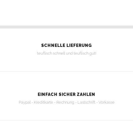
SCHNELLE LIEFERUNG
teuflisch schnell und teuflisch gut!
EINFACH SICHER ZAHLEN
Paypal - Kreditkarte - Rechnung - Lastschrift - Vorkasse