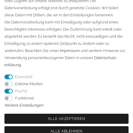
oder Zugriffe auf unsere Website zu analysieren. Die
Fa. Steffen Jost
Datenverarbeitung erfolgt erst durch gesetzte Cookies. Wir teilen
Söbrigener Weg 50
diese Daten mit Dritten, die wir in den Einstellungen benennen.
D-01796 Pirna
Die Datenverarbeitung kann mit Einwilligung oder aufgrund eines
berechtigten Interesses erfolgen. Die Zustimmung kann erteilt oder
abgelehnt werden. Es besteht das Recht, nicht einzuwilligen und die
Telefon:
+49 (0)3501 507295
Einwilligung zu einem späteren Zeitpunkt zu ändern oder zu
info@dach-teufel.de
widerrufen. Beachten Sie unser
Impressum
und weitere Hinweise zur
Verwendung personenbezogener Daten in unserer
Daten­schutz­
erklärung
.
Essenziell
Externe Medien
PayPal
Funktional
Weitere Einstellungen
ALLE AKZEPTIEREN
ALLE ABLEHNEN