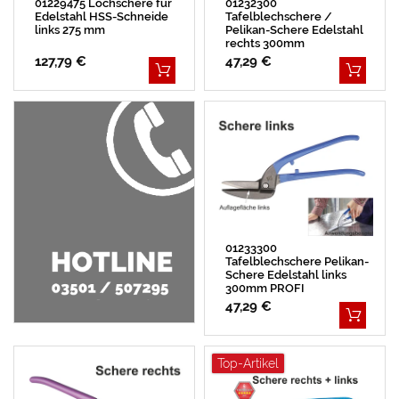
01229475 Lochschere für
01232300
Edelstahl HSS-Schneide
Tafelblechschere /
links 275 mm
Pelikan-Schere Edelstahl
rechts 300mm
127,79 €
47,29 €
01233300
Tafelblechschere Pelikan-
Schere Edelstahl links
300mm PROFI
47,29 €
Top-Artikel