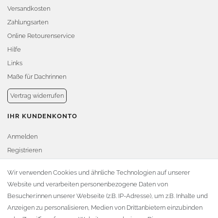
Versandkosten
Zahlungsarten
Online Retourenservice
Hilfe
Links
Maße für Dachrinnen
Vertrag widerrufen
IHR KUNDENKONTO
Anmelden
Registrieren
Warenkorb
Wir verwenden Cookies und ähnliche Technologien auf unserer
Website und verarbeiten personenbezogene Daten von
Zur Kasse
Besucher:innen unserer Webseite (z.B. IP-Adresse), um z.B. Inhalte und
KONTAKT
Anzeigen zu personalisieren, Medien von Drittanbietern einzubinden