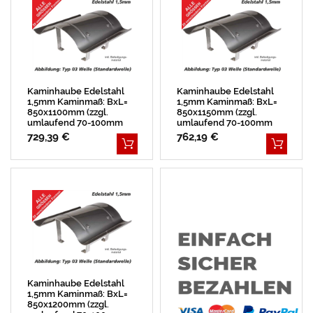
Kaminhaube Edelstahl
Kaminhaube Edelstahl
1,5mm Kaminmaß: BxL=
1,5mm Kaminmaß: BxL=
850x1100mm (zzgl.
850x1150mm (zzgl.
umlaufend 70-100mm
umlaufend 70-100mm
Überstand)
Überstand)
729,39 €
762,19 €
Kaminhaube Edelstahl
1,5mm Kaminmaß: BxL=
850x1200mm (zzgl.