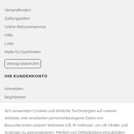
Versandkosten
Zahlungsarten
Online Retourenservice
Hilfe
Links
Maße für Dachrinnen
Vertrag widerrufen
IHR KUNDENKONTO
Anmelden
Registrieren
Warenkorb
Wir verwenden Cookies und ähnliche Technologien auf unserer
Website und verarbeiten personenbezogene Daten von
Zur Kasse
Besucher:innen unserer Webseite (z.B. IP-Adresse), um z.B. Inhalte und
KONTAKT
Anzeigen zu personalisieren, Medien von Drittanbietern einzubinden