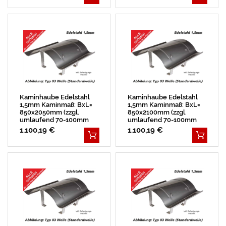
Kaminhaube Edelstahl
Kaminhaube Edelstahl
1,5mm Kaminmaß: BxL=
1,5mm Kaminmaß: BxL=
850x2050mm (zzgl.
850x2100mm (zzgl.
umlaufend 70-100mm
umlaufend 70-100mm
Überstand)
Überstand)
1.100,19 €
1.100,19 €