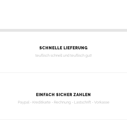
SCHNELLE LIEFERUNG
teuflisch schnell und teuflisch gut!
EINFACH SICHER ZAHLEN
Paypal - Kreditkarte - Rechnung - Lastschrift - Vorkasse