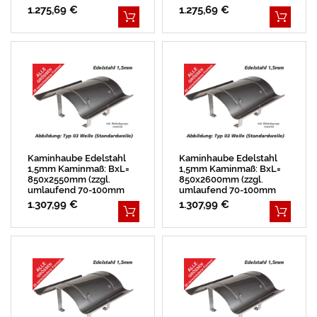
Überstand)
Überstand)
1.275,69 €
1.275,69 €
Kaminhaube Edelstahl
Kaminhaube Edelstahl
1,5mm Kaminmaß: BxL=
1,5mm Kaminmaß: BxL=
850x2550mm (zzgl.
850x2600mm (zzgl.
umlaufend 70-100mm
umlaufend 70-100mm
Überstand)
Überstand)
1.307,99 €
1.307,99 €