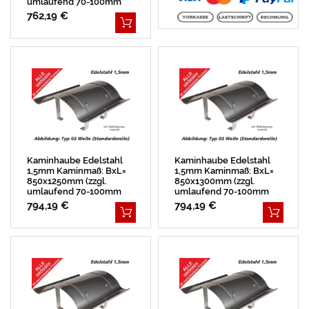
umlaufend 70-100mm
Überstand)
762,19 €
Kaminhaube Edelstahl
Kaminhaube Edelstahl
1,5mm Kaminmaß: BxL=
1,5mm Kaminmaß: BxL=
850x1250mm (zzgl.
850x1300mm (zzgl.
umlaufend 70-100mm
umlaufend 70-100mm
Überstand)
Überstand)
794,19 €
794,19 €