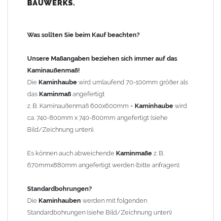
BAUWERKS.
100mm
bis 1000mm Kaminbreite: Abstand vom Kaminrand ca.
120mm
Was sollten Sie beim Kauf beachten?
ab 1000mm Kaminbreite: Abstand vom Kaminrand ca.
140mm
Unsere Maßangaben beziehen sich immer auf das
Andere Bohrmaße sind auf Anfrage möglich (Aufpreis
Kaminaußenmaß!
Sonderbohrung 55,99 EUR).
Die
Kaminhaube
wird umlaufend 70-100mm größer als
das
Kaminmaß
angefertigt
z. B. Kaminaußenmaß 600x600mm =
Kaminhaube
wird
Befestigung/Stützen
ca. 740-800mm x 740-800mm angefertigt (siehe
Die
Kaminhaube
wird inkl.
Edelstahl
Befestigungsmaterial
Bild/Zeichnung unten).
geliefert. Die Standardflachstützen sind aus
Edelstahl
(40x4mm)
und haben eine Höhe von 17cm. Die Höhe der Kaminhaube
Es können auch abweichende
Kaminmaße
z. B.
beträgt ca. 25cm bis 30cm. Die
Kaminhaube
kann mit längeren
670mmx880mm angefertigt werden (bitte anfragen).
Stützen bis Höhe 450mm geliefert werden (Aufpreis 42,89 EUR).
Standardbohrungen?
Kaminkopfabdeckung
Die
Kaminhauben
werden mit folgenden
Die
Kaminhaube
wird
ohne
Kaminkopfabdeckung
geliefert.
Standardbohrungen (siehe Bild/Zeichnung unten)
Kaminkopfabdeckungen
finden Sie unter "
Kaminabdeckung
".