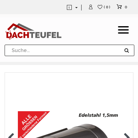
0
( 0 )
Dachrinne und Fallrohre
Werkzeuge und Löttechnik
Kugeln / Halbkugeln
Heuel Alu Dachtritte
Heuel Alu Schneefang
Kaminabdeckung