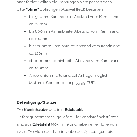
angefertigt. Sollten die Bohrungen nicht passen dann
bitte
"ohne"
Bohrungen (Auswahlfeld) bestellen.
Typ
bis 500mm Kaminbreite: Abstand vom Kaminrand
Es stehen insgesamt 20 verschiedene Typen zur Auswahl. Bitte
ca. 80mm
im
Auswahlfeld
angeben.
bis 800mm Kaminbreite: Abstand vom Kaminrand
Standardhauben siehe Auswahlfeld
: 01 Haus,
03 Welle
ca. 100mm
(unser Topseller)
, 04 Plafond 1, 05 Meidinger, 11 Solid, 12
bis 1000mm Kaminbreite: Abstand vom Kaminrand
Laube, 13 Schwalbe, 14 Sattel Welle, 15 Welle 90° gedreht,
ca. 120mm
17 Dach, 18 Plafond 2, 19 S-Line, 20 Pult
ab 1000mm Kaminbreite: Abstand vom Kaminrand
Typ 07 (Welle hoch) und 08 (Doppel Welle) haben einen
ca. 140mm
Aufpreis von 20% (bitte anfragen - Bestellung nicht über
Andere Bohrmaße sind auf Anfrage möglich
Shop möglich).
(Aufpreis Sonderbohrung 55,99 EUR).
Die Typen 02 (Bogen), 06 (Krempe), 09 (Pagode), 10
(Sauerland), 16 (Galicia) werden nur in Materialdicke
1,5mm hergestellt (Preis auf Anfrage = ca. 2-3-fache vom
Befestigung/Stützen
1,5mm Standardpreis)
Die
Kaminhaube
wird inkl.
Edelstahl
Befestigungsmaterial geliefert. Die Standardflachstützen
sind aus
Edelstahl
(40x4mm) und haben eine Höhe von
allgemeine Informationen:
17cm. Die Höhe der Kaminhaube beträgt ca. 25cm bis
Ab einer
Kaminlänge
von 1200mm werden 6