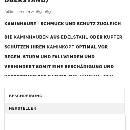
BERSTAND)
Artikelnummer
2108500850
KAMINHAUBE - SCHMUCK UND SCHUTZ ZUGLEICH
DIE
KAMINHAUBEN
AUS
EDELSTAHL
ODER
KUPFER
SCHÜTZEN IHREN
KAMINKOPF
OPTIMAL VOR
REGEN, STURM UND FALLWINDEN UND
VERHINDERT SOMIT EINE BESCHÄDIGUNG UND
VERSOTTUNG DES KAMINS. DIE
KAMINHAUBEN
VERBESSERN DIE ZUGLEISTUNG DES
KAMINS
UND
DIENEN GLEICHZEITIG ALS GESTALTERISCHES
BESCHREIBUNG
ELEMENT ZUR VERSCHÖNERUNG DES BAUWERKS.
HERSTELLER
Was sollten Sie beim Kauf beachten?