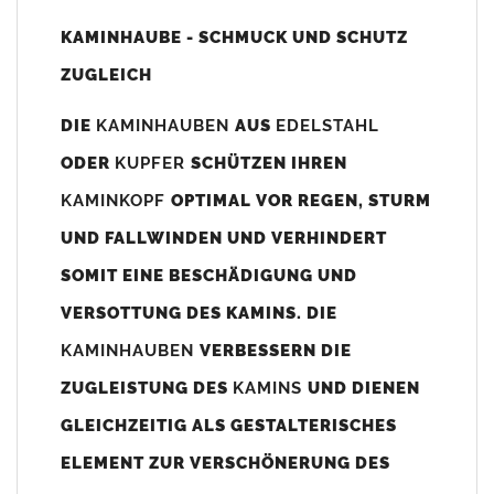
Unsere Maßangaben beziehen sich immer auf das
KAMINHAUBE - SCHMUCK UND SCHUTZ
Kaminaußenmaß!
ZUGLEICH
Die
Kaminhaube
wird umlaufend 70-100mm größer als das
Kaminmaß
angefertigt
DIE
KAMINHAUBEN
AUS
EDELSTAHL
z. B. Kaminaußenmaß 600x600mm =
Kaminhaube
wird ca. 740-
ODER
KUPFER
SCHÜTZEN IHREN
800mm x 740-800mm angefertigt (siehe Bild/Zeichnung unten).
KAMINKOPF
OPTIMAL VOR REGEN, STURM
Es können auch abweichende
Kaminmaße
z. B. 670mmx880mm
UND FALLWINDEN UND VERHINDERT
angefertigt werden (bitte anfragen).
SOMIT EINE BESCHÄDIGUNG UND
Standardbohrungen?
VERSOTTUNG DES KAMINS. DIE
Die
Kaminhauben
werden mit folgenden Standardbohrungen
KAMINHAUBEN
VERBESSERN DIE
(siehe Bild/Zeichnung unten) angefertigt. Sollten die Bohrungen
nicht passen dann bitte
"ohne"
Bohrungen (Auswahlfeld)
ZUGLEISTUNG DES
KAMINS
UND DIENEN
bestellen.
GLEICHZEITIG ALS GESTALTERISCHES
bis 500mm Kaminbreite: Abstand vom Kaminrand ca.
80mm
ELEMENT ZUR VERSCHÖNERUNG DES
bis 800mm Kaminbreite: Abstand vom Kaminrand ca.