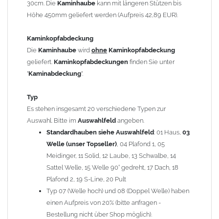
30cm. Die
Kaminhaube
kann mit längeren Stützen bis
Kaminstützen
geliefert.
Höhe 450mm geliefert werden (Aufpreis 42,89 EUR).
Bei der Kombination mit
Wetterfahne
und
Kaminbreite
über 900mm wird die
Kaminhaube
in 1,5mm Dicke
Kaminkopfabdeckung
angefertigt.
Die
Kaminhaube
wird
ohne
Kaminkopfabdeckung
Die
Kaminhaube
kann mit
klappbaren Stützen
(Aufpreis
geliefert.
Kaminkopfabdeckungen
finden Sie unter
für 4 Stützen = 96,89 EUR, Länge ab 1200mm 6 Stützen =
"
Kaminabdeckung
".
145,39 EUR) geliefert werden.
Bitte besprechen Sie den Einbau der
Kaminhaube
mit
Typ
Ihrem zuständigen
Schornsteinfeger
.
Es stehen insgesamt 20 verschiedene Typen zur
Auswahl. Bitte im
Auswahlfeld
angeben.
Hinweis: Für
Standardhauben siehe Auswahlfeld
Kaminhauben
und
Kaminabdeckungen
: 01 Haus,
können wir
03
leider
keine
Nachnahme anbieten!
Welle (unser Topseller)
, 04 Plafond 1, 05
Meidinger, 11 Solid, 12 Laube, 13 Schwalbe, 14
Lieferzeit: ca. 1-2 Wochen nach Zahlungseingang
Sattel Welle, 15 Welle 90° gedreht, 17 Dach, 18
Plafond 2, 19 S-Line, 20 Pult
Sonderanfertigung: Die Kaminhaube wird kundenspezifisch
Typ 07 (Welle hoch) und 08 (Doppel Welle) haben
angefertigt - keine Rücknahme möglich!
einen Aufpreis von 20% (bitte anfragen -
Bestellung nicht über Shop möglich).