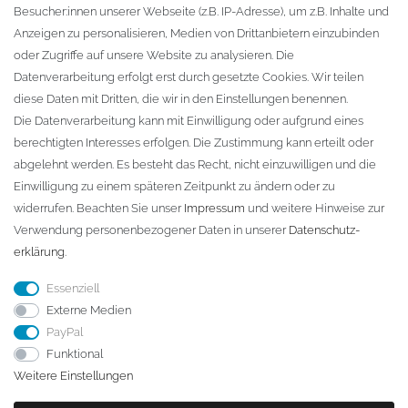
Besucher:innen unserer Webseite (z.B. IP-Adresse), um z.B. Inhalte und
KONTAKT
Anzeigen zu personalisieren, Medien von Drittanbietern einzubinden
oder Zugriffe auf unsere Website zu analysieren. Die
Fa. Steffen Jost
Datenverarbeitung erfolgt erst durch gesetzte Cookies. Wir teilen
Söbrigener Weg 50
diese Daten mit Dritten, die wir in den Einstellungen benennen.
D-01796 Pirna
Die Datenverarbeitung kann mit Einwilligung oder aufgrund eines
berechtigten Interesses erfolgen. Die Zustimmung kann erteilt oder
abgelehnt werden. Es besteht das Recht, nicht einzuwilligen und die
Telefon:
+49 (0)3501 507295
Einwilligung zu einem späteren Zeitpunkt zu ändern oder zu
info@dach-teufel.de
widerrufen. Beachten Sie unser
Impressum
und weitere Hinweise zur
Verwendung personenbezogener Daten in unserer
Daten­schutz­
erklärung
.
Essenziell
Externe Medien
PayPal
Funktional
Weitere Einstellungen