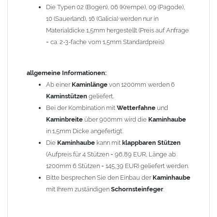
Die Typen 02 (Bogen), 06 (Krempe), 09 (Pagode),
Zum Bild vergößern, bitte auf das Bild klicken!
10 (Sauerland), 16 (Galicia) werden nur in
Materialdicke 1,5mm hergestellt (Preis auf Anfrage
= ca. 2-3-fache vom 1,5mm Standardpreis)
allgemeine Informationen:
Ab einer
Kaminlänge
von 1200mm werden 6
Kaminstützen
geliefert.
Bei der Kombination mit
Wetterfahne
und
Kaminbreite
über 900mm wird die
Kaminhaube
in 1,5mm Dicke angefertigt.
Die
Kaminhaube
kann mit
klappbaren Stützen
(Aufpreis für 4 Stützen = 96,89 EUR, Länge ab
1200mm 6 Stützen = 145,39 EUR) geliefert werden.
Bitte besprechen Sie den Einbau der
Kaminhaube
mit Ihrem zuständigen
Schornsteinfeger
.