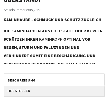
BERSTAND)
Artikelnummer
2108501800
KAMINHAUBE - SCHMUCK UND SCHUTZ ZUGLEICH
DIE
KAMINHAUBEN
AUS
EDELSTAHL
ODER
KUPFER
SCHÜTZEN IHREN
KAMINKOPF
OPTIMAL VOR
REGEN, STURM UND FALLWINDEN UND
VERHINDERT SOMIT EINE BESCHÄDIGUNG UND
VERSOTTUNG DES KAMINS. DIE
KAMINHAUBEN
VERBESSERN DIE ZUGLEISTUNG DES
KAMINS
UND
DIENEN GLEICHZEITIG ALS GESTALTERISCHES
BESCHREIBUNG
ELEMENT ZUR VERSCHÖNERUNG DES BAUWERKS.
HERSTELLER
Was sollten Sie beim Kauf beachten?