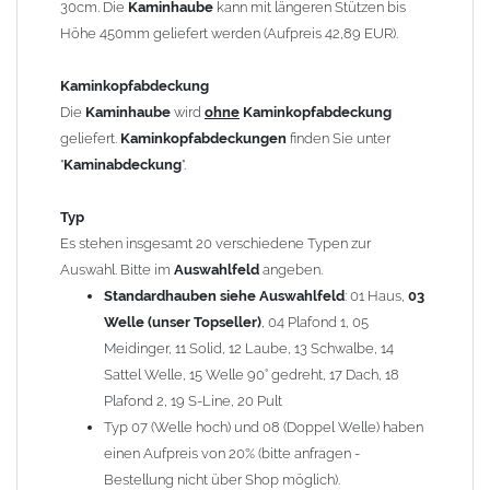
30cm. Die
Kaminhaube
kann mit längeren Stützen bis
Kaminstützen
geliefert.
Höhe 450mm geliefert werden (Aufpreis 42,89 EUR).
Bei der Kombination mit
Wetterfahne
und
Kaminbreite
über 900mm wird die
Kaminhaube
in 1,5mm Dicke
Kaminkopfabdeckung
angefertigt.
Die
Kaminhaube
wird
ohne
Kaminkopfabdeckung
Die
Kaminhaube
kann mit
klappbaren Stützen
(Aufpreis
geliefert.
Kaminkopfabdeckungen
finden Sie unter
für 4 Stützen = 96,89 EUR, Länge ab 1200mm 6 Stützen =
"
Kaminabdeckung
".
145,39 EUR) geliefert werden.
Bitte besprechen Sie den Einbau der
Kaminhaube
mit
Typ
Ihrem zuständigen
Schornsteinfeger
.
Es stehen insgesamt 20 verschiedene Typen zur
Auswahl. Bitte im
Auswahlfeld
angeben.
Hinweis: Für
Standardhauben siehe Auswahlfeld
Kaminhauben
und
Kaminabdeckungen
: 01 Haus,
können wir
03
leider
keine
Nachnahme anbieten!
Welle (unser Topseller)
, 04 Plafond 1, 05
Meidinger, 11 Solid, 12 Laube, 13 Schwalbe, 14
Lieferzeit: ca. 1-2 Wochen nach Zahlungseingang
Sattel Welle, 15 Welle 90° gedreht, 17 Dach, 18
Plafond 2, 19 S-Line, 20 Pult
Sonderanfertigung: Die Kaminhaube wird kundenspezifisch
Typ 07 (Welle hoch) und 08 (Doppel Welle) haben
angefertigt - keine Rücknahme möglich!
einen Aufpreis von 20% (bitte anfragen -
Bestellung nicht über Shop möglich).