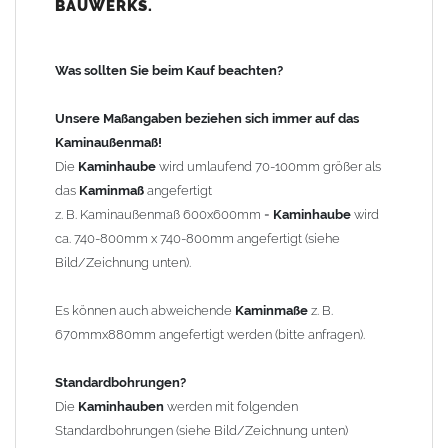
BAUWERKS.
100mm
bis 1000mm Kaminbreite: Abstand vom Kaminrand ca.
120mm
Was sollten Sie beim Kauf beachten?
ab 1000mm Kaminbreite: Abstand vom Kaminrand ca.
140mm
Unsere Maßangaben beziehen sich immer auf das
Andere Bohrmaße sind auf Anfrage möglich (Aufpreis
Kaminaußenmaß!
Sonderbohrung 55,99 EUR).
Die
Kaminhaube
wird umlaufend 70-100mm größer als
das
Kaminmaß
angefertigt
z. B. Kaminaußenmaß 600x600mm =
Kaminhaube
wird
Befestigung/Stützen
ca. 740-800mm x 740-800mm angefertigt (siehe
Die
Kaminhaube
wird inkl.
Edelstahl
Befestigungsmaterial
Bild/Zeichnung unten).
geliefert. Die Standardflachstützen sind aus
Edelstahl
(40x4mm)
und haben eine Höhe von 17cm. Die Höhe der Kaminhaube
Es können auch abweichende
Kaminmaße
z. B.
beträgt ca. 25cm bis 30cm. Die
Kaminhaube
kann mit längeren
670mmx880mm angefertigt werden (bitte anfragen).
Stützen bis Höhe 450mm geliefert werden (Aufpreis 42,89 EUR).
Standardbohrungen?
Kaminkopfabdeckung
Die
Kaminhauben
werden mit folgenden
Die
Kaminhaube
wird
ohne
Kaminkopfabdeckung
geliefert.
Standardbohrungen (siehe Bild/Zeichnung unten)
Kaminkopfabdeckungen
finden Sie unter "
Kaminabdeckung
".