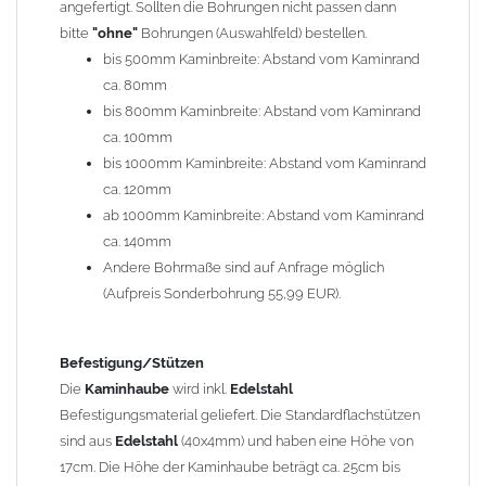
angefertigt. Sollten die Bohrungen nicht passen dann
bitte
"ohne"
Bohrungen (Auswahlfeld) bestellen.
Typ
bis 500mm Kaminbreite: Abstand vom Kaminrand
Es stehen insgesamt 20 verschiedene Typen zur Auswahl. Bitte
ca. 80mm
im
Auswahlfeld
angeben.
bis 800mm Kaminbreite: Abstand vom Kaminrand
Standardhauben siehe Auswahlfeld
: 01 Haus,
03 Welle
ca. 100mm
(unser Topseller)
, 04 Plafond 1, 05 Meidinger, 11 Solid, 12
bis 1000mm Kaminbreite: Abstand vom Kaminrand
Laube, 13 Schwalbe, 14 Sattel Welle, 15 Welle 90° gedreht,
ca. 120mm
17 Dach, 18 Plafond 2, 19 S-Line, 20 Pult
ab 1000mm Kaminbreite: Abstand vom Kaminrand
Typ 07 (Welle hoch) und 08 (Doppel Welle) haben einen
ca. 140mm
Aufpreis von 20% (bitte anfragen - Bestellung nicht über
Andere Bohrmaße sind auf Anfrage möglich
Shop möglich).
(Aufpreis Sonderbohrung 55,99 EUR).
Die Typen 02 (Bogen), 06 (Krempe), 09 (Pagode), 10
(Sauerland), 16 (Galicia) werden nur in Materialdicke
1,5mm hergestellt (Preis auf Anfrage = ca. 2-3-fache vom
Befestigung/Stützen
1,5mm Standardpreis)
Die
Kaminhaube
wird inkl.
Edelstahl
Befestigungsmaterial geliefert. Die Standardflachstützen
sind aus
Edelstahl
(40x4mm) und haben eine Höhe von
allgemeine Informationen:
17cm. Die Höhe der Kaminhaube beträgt ca. 25cm bis
Ab einer
Kaminlänge
von 1200mm werden 6