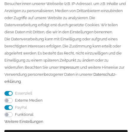
Besucher:innen unserer Webseite (z.B. IP-Adresse), um z.B. Inhalte und
KONTAKT
Anzeigen zu personalisieren, Medien von Drittanbietern einzubinden
oder Zugriffe auf unsere Website zu analysieren. Die
Fa. Steffen Jost
Datenverarbeitung erfolgt erst durch gesetzte Cookies. Wir teilen
Söbrigener Weg 50
diese Daten mit Dritten, die wir in den Einstellungen benennen.
D-01796 Pirna
Die Datenverarbeitung kann mit Einwilligung oder aufgrund eines
berechtigten Interesses erfolgen. Die Zustimmung kann erteilt oder
abgelehnt werden. Es besteht das Recht, nicht einzuwilligen und die
Telefon:
+49 (0)3501 507295
Einwilligung zu einem späteren Zeitpunkt zu ändern oder zu
info@dach-teufel.de
widerrufen. Beachten Sie unser
Impressum
und weitere Hinweise zur
Verwendung personenbezogener Daten in unserer
Daten­schutz­
erklärung
.
Essenziell
Externe Medien
PayPal
Funktional
Weitere Einstellungen