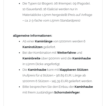
Die Typen 02 (Bogen), 06 (Krempe), 09 (Pagode),
Zum Bild vergößern, bitte auf das Bild klicken!
10 (Sauerland), 16 (Galicia) werden nur in
Materialdicke 1,5mm hergestellt (Preis auf Anfrage
= ca. 2-3-fache vom 1,5mm Standardpreis)
allgemeine Informationen:
Ab einer
Kaminlänge
von 1200mm werden 6
Kaminstützen
geliefert.
Bei der Kombination mit
Wetterfahne
und
Kaminbreite
über 900mm wird die
Kaminhaube
in 1,5mm Dicke angefertigt.
Die
Kaminhaube
kann mit
klappbaren Stützen
(Aufpreis für 4 Stützen = 96,89 EUR, Länge ab
1200mm 6 Stützen = 145,39 EUR) geliefert werden.
Bitte besprechen Sie den Einbau der
Kaminhaube
mit Ihrem zuständigen
Schornsteinfeger
.