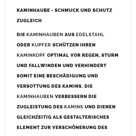
Unsere Maßangaben beziehen sich immer auf das
KAMINHAUBE - SCHMUCK UND SCHUTZ
Kaminaußenmaß!
ZUGLEICH
Die
Kaminhaube
wird umlaufend 70-100mm größer als das
Kaminmaß
angefertigt
DIE
KAMINHAUBEN
AUS
EDELSTAHL
z. B. Kaminaußenmaß 600x600mm =
Kaminhaube
wird ca. 740-
ODER
KUPFER
SCHÜTZEN IHREN
800mm x 740-800mm angefertigt (siehe Bild/Zeichnung unten).
KAMINKOPF
OPTIMAL VOR REGEN, STURM
Es können auch abweichende
Kaminmaße
z. B. 670mmx880mm
UND FALLWINDEN UND VERHINDERT
angefertigt werden (bitte anfragen).
SOMIT EINE BESCHÄDIGUNG UND
Standardbohrungen?
VERSOTTUNG DES KAMINS. DIE
Die
Kaminhauben
werden mit folgenden Standardbohrungen
KAMINHAUBEN
VERBESSERN DIE
(siehe Bild/Zeichnung unten) angefertigt. Sollten die Bohrungen
nicht passen dann bitte
"ohne"
Bohrungen (Auswahlfeld)
ZUGLEISTUNG DES
KAMINS
UND DIENEN
bestellen.
GLEICHZEITIG ALS GESTALTERISCHES
bis 500mm Kaminbreite: Abstand vom Kaminrand ca.
80mm
ELEMENT ZUR VERSCHÖNERUNG DES
bis 800mm Kaminbreite: Abstand vom Kaminrand ca.