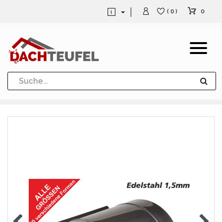
0
( 0 )
Dachrinne und Fallrohre
Werkzeuge und Löttechnik
Kugeln / Halbkugeln
Heuel Alu Dachtritte
Heuel Alu Schneefang
Kaminabdeckung