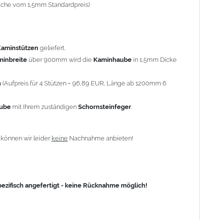
-fache vom 1,5mm Standardpreis)
fisch angefertigt - keine Rücknahme möglich!
Kaminstützen
geliefert.
minbreite
über 900mm wird die
Kaminhaube
in 1,5mm Dicke
n
(Aufpreis für 4 Stützen = 96,89 EUR, Länge ab 1200mm 6
aube
mit Ihrem zuständigen
Schornsteinfeger
.
n
können wir leider
keine
Nachnahme anbieten!
zifisch angefertigt - keine Rücknahme möglich!