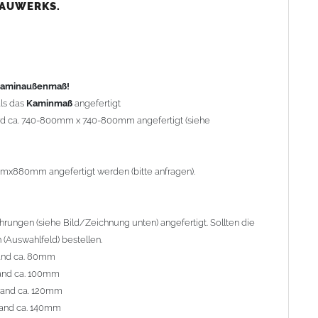
nd ca. 80mm
BAUWERKS.
nd ca. 100mm
and ca. 120mm
nd ca. 140mm
preis Sonderbohrung 55,99 EUR).
 Kaminaußenmaß!
ls das
Kaminmaß
angefertigt
rd ca. 740-800mm x 740-800mm angefertigt (siehe
al geliefert. Die Standardflachstützen sind aus
Edelstahl
r Kaminhaube beträgt ca. 25cm bis 30cm. Die
Kaminhaube
erden (Aufpreis 42,89 EUR).
mmx880mm angefertigt werden (bitte anfragen).
efert.
Kaminkopfabdeckungen
finden Sie unter
ungen (siehe Bild/Zeichnung unten) angefertigt. Sollten die
(Auswahlfeld) bestellen.
and ca. 80mm
and ca. 100mm
l. Bitte im
Auswahlfeld
angeben.
rand ca. 120mm
 Welle (unser Topseller)
, 04 Plafond 1, 05 Meidinger, 11 Solid,
and ca. 140mm