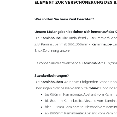
bis 500mm Kaminbreite: Abstand vom Kaminra
ELEMENT ZUR VERSCHÖNERUNG DES 
bis 800mm Kaminbreite: Abstand vom Kaminra
bis 1000mm Kaminbreite: Abstand vom Kaminr
Was sollten Sie beim Kauf beachten?
ab 1000mm Kaminbreite: Abstand vom Kaminra
Andere Bohrmaße sind auf Anfrage möglich (Auf
Unsere Maßangaben beziehen sich immer auf das
Die
Kaminhaube
wird umlaufend 70-100mm größer a
Befestigung/Stützen
z. B. Kaminaußenmaß 600x600mm =
Kaminhaube
wi
Die
Kaminhaube
wird inkl.
Edelstahl
Befestigungsmateri
Bild/Zeichnung unten).
(40x4mm) und haben eine Höhe von 17cm. Die Höhe de
kann mit längeren Stützen bis Höhe 450mm geliefert w
Es können auch abweichende
Kaminmaße
z. B. 670
Kaminkopfabdeckung
Standardbohrungen?
Die
Kaminhaube
wird
ohne
Kaminkopfabdeckung
geli
Die
Kaminhauben
werden mit folgenden Standardbohr
"
Kaminabdeckung
".
Bohrungen nicht passen dann bitte
"ohne"
Bohrungen 
bis 500mm Kaminbreite: Abstand vom Kaminr
Typ
bis 800mm Kaminbreite: Abstand vom Kaminr
Es stehen insgesamt 20 verschiedene Typen zur Auswah
bis 1000mm Kaminbreite: Abstand vom Kamin
Standardhauben siehe Auswahlfeld
: 01 Haus,
03
ab 1000mm Kaminbreite: Abstand vom Kaminr