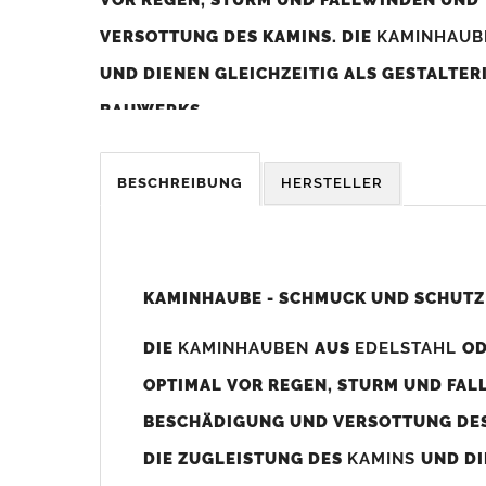
VERSOTTUNG DES KAMINS. DIE
KAMINHAU
UND DIENEN GLEICHZEITIG ALS GESTALTE
BAUWERKS.
Was sollten Sie beim Kauf beachten?
BESCHREIBUNG
HERSTELLER
Unsere Maßangaben beziehen sich immer auf das K
Die
Kaminhaube
wird umlaufend 70-100mm größer al
z. B. Kaminaußenmaß 600x600mm =
Kaminhaube
wir
KAMINHAUBE - SCHMUCK UND SCHUTZ
Bild/Zeichnung unten).
DIE
KAMINHAUBEN
AUS
EDELSTAHL
O
Es können auch abweichende
Kaminmaße
z. B. 670mm
OPTIMAL VOR REGEN, STURM UND FAL
Standardbohrungen?
BESCHÄDIGUNG UND VERSOTTUNG DES
Die
Kaminhauben
werden mit folgenden Standardbohrun
DIE ZUGLEISTUNG DES
KAMINS
UND DI
Bohrungen nicht passen dann bitte
"ohne"
Bohrungen (