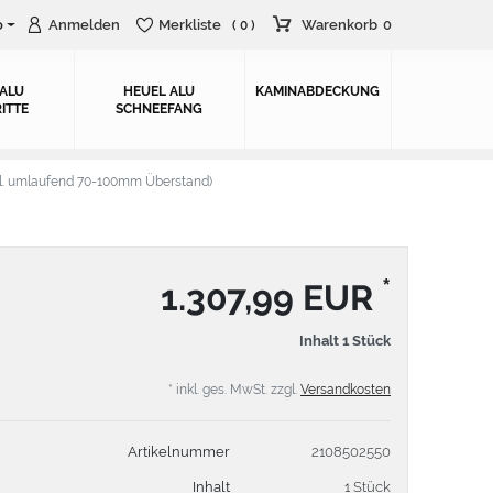
o
Anmelden
Merkliste
Warenkorb
0
( 0 )
 ALU
HEUEL ALU
KAMINABDECKUNG
ITTE
SCHNEEFANG
. umlaufend 70-100mm Überstand)
*
1.307,99 EUR
Inhalt
1
Stück
* inkl. ges. MwSt. zzgl.
Versandkosten
Artikelnummer
2108502550
Inhalt
1 Stück