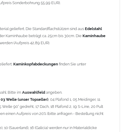
90° gedreht, 17 Dach, 18 Plafond 2, 19 S-Line, 20 Pult
ufpreis Sonderbohrung 55,99 EUR).
 einen Aufpreis von 20% (bitte anfragen - Bestellung nicht
10 (Sauerland), 16 (Galicia) werden nur in Materialdicke 1,5mm
rial geliefert. Die Standardflachstützen sind aus
Edelstahl
om 1,5mm Standardpreis)
er Kaminhaube beträgt ca. 25cm bis 30cm. Die
Kaminhaube
werden (Aufpreis 42,89 EUR).
minstützen
geliefert.
breite
über 900mm wird die
Kaminhaube
in 1,5mm Dicke
eliefert.
Kaminkopfabdeckungen
finden Sie unter
Aufpreis für 4 Stützen = 96,89 EUR, Länge ab 1200mm 6 Stützen
be
mit Ihrem zuständigen
Schornsteinfeger
.
ahl. Bitte im
Auswahlfeld
angeben.
,
03 Welle (unser Topseller)
, 04 Plafond 1, 05 Meidinger, 11
5 Welle 90° gedreht, 17 Dach, 18 Plafond 2, 19 S-Line, 20 Pult
nnen wir leider
keine
Nachnahme anbieten!
n einen Aufpreis von 20% (bitte anfragen - Bestellung nicht
 10 (Sauerland), 16 (Galicia) werden nur in Materialdicke