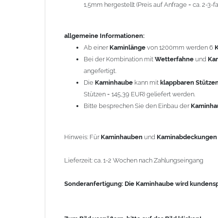
1,5mm hergestellt (Preis auf Anfrage = ca. 2-3
Sonderanfertigung: Die Kaminhaube wird kundenspezi
allgemeine Informationen:
Zum Bild vergößern, bitte auf das Bild klicken!
Ab einer
Kaminlänge
von 1200mm werden 6
Bei der Kombination mit
Wetterfahne
und
Ka
angefertigt.
Die
Kaminhaube
kann mit
klappbaren Stütze
Stützen = 145,39 EUR) geliefert werden.
Bitte besprechen Sie den Einbau der
Kaminh
Hinweis: Für
Kaminhauben
und
Kaminabdeckunge
Lieferzeit: ca. 1-2 Wochen nach Zahlungseingang
Sonderanfertigung: Die Kaminhaube wird kundenspe