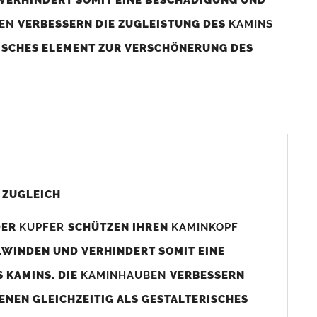
BEN
VERBESSERN DIE ZUGLEISTUNG DES
KAMINS
RISCHES ELEMENT ZUR VERSCHÖNERUNG DES
aminaußenmaß!
s das
Kaminmaß
angefertigt
d ca. 740-800mm x 740-800mm angefertigt (siehe
 ZUGLEICH
DER
KUPFER
SCHÜTZEN IHREN
KAMINKOPF
x880mm angefertigt werden (bitte anfragen).
LWINDEN UND VERHINDERT SOMIT EINE
 KAMINS. DIE
KAMINHAUBEN
VERBESSERN
gen (siehe Bild/Zeichnung unten) angefertigt. Sollten die
ENEN GLEICHZEITIG ALS GESTALTERISCHES
Auswahlfeld) bestellen.