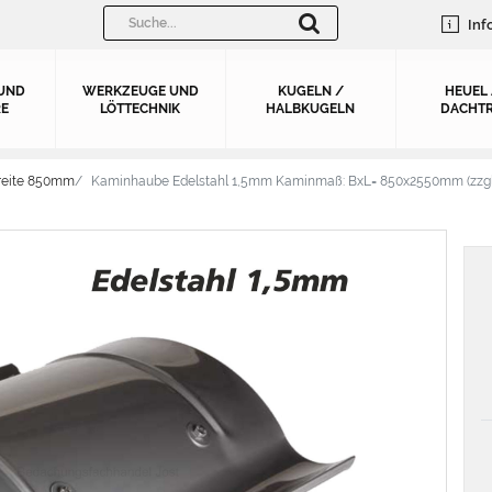
Inf
UND
WERKZEUGE UND
KUGELN /
HEUEL
E
LÖTTECHNIK
HALBKUGELN
DACHTR
reite 850mm
Kaminhaube Edelstahl 1,5mm Kaminmaß: BxL= 850x2550mm (zzgl