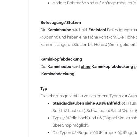
12 Laube, 13 Schwalbe, 14 Sattel Welle, 15 Welle 
Andere Bohrmaße sind auf Anfrage möglich (A
Typ 07 (Welle hoch) und 08 (Doppel Welle) haben
über Shop möglich).
Befestigung/Stützen
Die Typen 02 (Bogen), 06 (Krempe), 09 (Pagode), 
Die
Kaminhaube
wird inkl.
Edelstahl
Befestigungsmate
hergestellt (Preis auf Anfrage = ca. 2-3-fache v
(40x4mm) und haben eine Höhe von 17cm. Die Höhe d
kann mit längeren Stützen bis Höhe 450mm geliefert 
allgemeine Informationen:
Ab einer
Kaminlänge
von 1200mm werden 6
Ka
Kaminkopfabdeckung
Bei der Kombination mit
Wetterfahne
und
Kamin
Die
Kaminhaube
wird
ohne
Kaminkopfabdeckung
g
angefertigt.
"
Kaminabdeckung
".
Die
Kaminhaube
kann mit
klappbaren Stützen
(
= 145,39 EUR) geliefert werden.
Typ
Bitte besprechen Sie den Einbau der
Kaminhau
Es stehen insgesamt 20 verschiedene Typen zur Ausw
Standardhauben siehe Auswahlfeld
: 01 Haus
Solid, 12 Laube, 13 Schwalbe, 14 Sattel Welle, 1
Hinweis: Für
Kaminhauben
und
Kaminabdeckungen
kö
Typ 07 (Welle hoch) und 08 (Doppel Welle) habe
über Shop möglich).
Lieferzeit: ca. 1-2 Wochen nach Zahlungseingang
Die Typen 02 (Bogen), 06 (Krempe), 09 (Pagode),