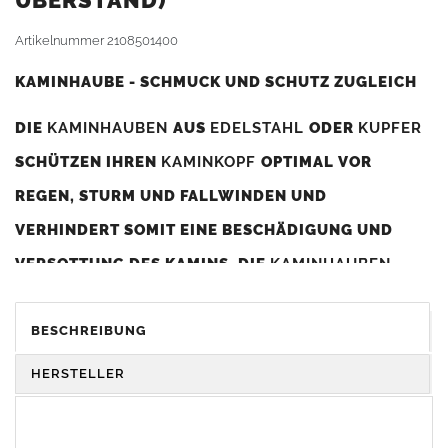
BERSTAND)
Artikelnummer
2108501400
KAMINHAUBE - SCHMUCK UND SCHUTZ ZUGLEICH
DIE
KAMINHAUBEN
AUS
EDELSTAHL
ODER
KUPFER
SCHÜTZEN IHREN
KAMINKOPF
OPTIMAL VOR
REGEN, STURM UND FALLWINDEN UND
VERHINDERT SOMIT EINE BESCHÄDIGUNG UND
VERSOTTUNG DES KAMINS. DIE
KAMINHAUBEN
VERBESSERN DIE ZUGLEISTUNG DES
KAMINS
UND
DIENEN GLEICHZEITIG ALS GESTALTERISCHES
BESCHREIBUNG
ELEMENT ZUR VERSCHÖNERUNG DES BAUWERKS.
HERSTELLER
Was sollten Sie beim Kauf beachten?