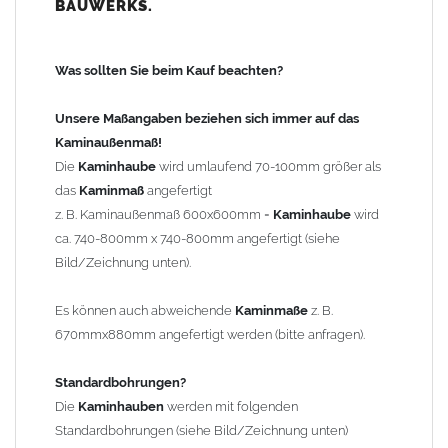
BAUWERKS.
100mm
bis 1000mm Kaminbreite: Abstand vom Kaminrand ca.
120mm
Was sollten Sie beim Kauf beachten?
ab 1000mm Kaminbreite: Abstand vom Kaminrand ca.
140mm
Unsere Maßangaben beziehen sich immer auf das
Andere Bohrmaße sind auf Anfrage möglich (Aufpreis
Kaminaußenmaß!
Sonderbohrung 55,99 EUR).
Die
Kaminhaube
wird umlaufend 70-100mm größer als
das
Kaminmaß
angefertigt
z. B. Kaminaußenmaß 600x600mm =
Kaminhaube
wird
Befestigung/Stützen
ca. 740-800mm x 740-800mm angefertigt (siehe
Die
Kaminhaube
wird inkl.
Edelstahl
Befestigungsmaterial
Bild/Zeichnung unten).
geliefert. Die Standardflachstützen sind aus
Edelstahl
(40x4mm)
und haben eine Höhe von 17cm. Die Höhe der Kaminhaube
Es können auch abweichende
Kaminmaße
z. B.
beträgt ca. 25cm bis 30cm. Die
Kaminhaube
kann mit längeren
670mmx880mm angefertigt werden (bitte anfragen).
Stützen bis Höhe 450mm geliefert werden (Aufpreis 42,89 EUR).
Standardbohrungen?
Kaminkopfabdeckung
Die
Kaminhauben
werden mit folgenden
Die
Kaminhaube
wird
ohne
Kaminkopfabdeckung
geliefert.
Standardbohrungen (siehe Bild/Zeichnung unten)
Kaminkopfabdeckungen
finden Sie unter "
Kaminabdeckung
".