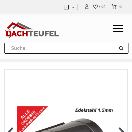
0
( 0 )
Dachrinne und Fallrohre
Werkzeuge und Löttechnik
Kugeln / Halbkugeln
Heuel Alu Dachtritte
Heuel Alu Schneefang
Kaminabdeckung