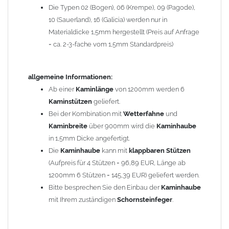
Die Typen 02 (Bogen), 06 (Krempe), 09 (Pagode),
Zum Bild vergößern, bitte auf das Bild klicken!
10 (Sauerland), 16 (Galicia) werden nur in
Materialdicke 1,5mm hergestellt (Preis auf Anfrage
= ca. 2-3-fache vom 1,5mm Standardpreis)
allgemeine Informationen:
Ab einer
Kaminlänge
von 1200mm werden 6
Kaminstützen
geliefert.
Bei der Kombination mit
Wetterfahne
und
Kaminbreite
über 900mm wird die
Kaminhaube
in 1,5mm Dicke angefertigt.
Die
Kaminhaube
kann mit
klappbaren Stützen
(Aufpreis für 4 Stützen = 96,89 EUR, Länge ab
1200mm 6 Stützen = 145,39 EUR) geliefert werden.
Bitte besprechen Sie den Einbau der
Kaminhaube
mit Ihrem zuständigen
Schornsteinfeger
.