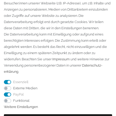
Besucher:innen unserer Webseite (z.B. IP-Adresse), um z.B. Inhalte und
KONTAKT
Anzeigen zu personalisieren, Medien von Drittanbietern einzubinden
oder Zugriffe auf unsere Website zu analysieren. Die
Fa. Steffen Jost
Datenverarbeitung erfolgt erst durch gesetzte Cookies. Wir teilen
Söbrigener Weg 50
diese Daten mit Dritten, die wir in den Einstellungen benennen.
D-01796 Pirna
Die Datenverarbeitung kann mit Einwilligung oder aufgrund eines
berechtigten Interesses erfolgen. Die Zustimmung kann erteilt oder
abgelehnt werden. Es besteht das Recht, nicht einzuwilligen und die
Telefon:
+49 (0)3501 507295
Einwilligung zu einem späteren Zeitpunkt zu ändern oder zu
info@dach-teufel.de
widerrufen. Beachten Sie unser
Impressum
und weitere Hinweise zur
Verwendung personenbezogener Daten in unserer
Daten­schutz­
erklärung
.
Essenziell
Externe Medien
PayPal
Funktional
Weitere Einstellungen