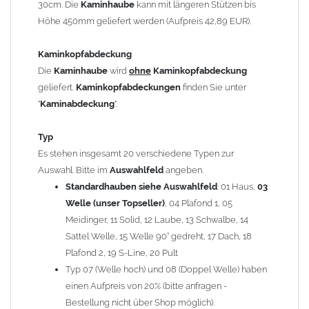
30cm. Die
Kaminhaube
kann mit längeren Stützen bis
Kaminstützen
geliefert.
Höhe 450mm geliefert werden (Aufpreis 42,89 EUR).
Bei der Kombination mit
Wetterfahne
und
Kaminbreite
über 900mm wird die
Kaminhaube
in 1,5mm Dicke
Kaminkopfabdeckung
angefertigt.
Die
Kaminhaube
wird
ohne
Kaminkopfabdeckung
Die
Kaminhaube
kann mit
klappbaren Stützen
(Aufpreis
geliefert.
Kaminkopfabdeckungen
finden Sie unter
für 4 Stützen = 96,89 EUR, Länge ab 1200mm 6 Stützen =
"
Kaminabdeckung
".
145,39 EUR) geliefert werden.
Bitte besprechen Sie den Einbau der
Kaminhaube
mit
Typ
Ihrem zuständigen
Schornsteinfeger
.
Es stehen insgesamt 20 verschiedene Typen zur
Auswahl. Bitte im
Auswahlfeld
angeben.
Hinweis: Für
Standardhauben siehe Auswahlfeld
Kaminhauben
und
Kaminabdeckungen
: 01 Haus,
können wir
03
leider
keine
Nachnahme anbieten!
Welle (unser Topseller)
, 04 Plafond 1, 05
Meidinger, 11 Solid, 12 Laube, 13 Schwalbe, 14
Lieferzeit: ca. 1-2 Wochen nach Zahlungseingang
Sattel Welle, 15 Welle 90° gedreht, 17 Dach, 18
Plafond 2, 19 S-Line, 20 Pult
Sonderanfertigung: Die Kaminhaube wird kundenspezifisch
Typ 07 (Welle hoch) und 08 (Doppel Welle) haben
angefertigt - keine Rücknahme möglich!
einen Aufpreis von 20% (bitte anfragen -
Bestellung nicht über Shop möglich).