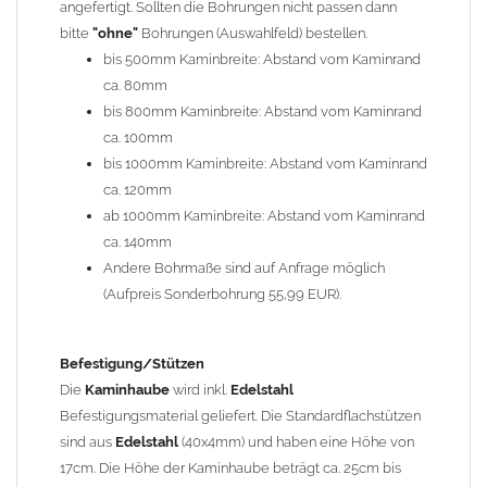
angefertigt. Sollten die Bohrungen nicht passen dann
bitte
"ohne"
Bohrungen (Auswahlfeld) bestellen.
Typ
bis 500mm Kaminbreite: Abstand vom Kaminrand
Es stehen insgesamt 20 verschiedene Typen zur Auswahl. Bitte
ca. 80mm
im
Auswahlfeld
angeben.
bis 800mm Kaminbreite: Abstand vom Kaminrand
Standardhauben siehe Auswahlfeld
: 01 Haus,
03 Welle
ca. 100mm
(unser Topseller)
, 04 Plafond 1, 05 Meidinger, 11 Solid, 12
bis 1000mm Kaminbreite: Abstand vom Kaminrand
Laube, 13 Schwalbe, 14 Sattel Welle, 15 Welle 90° gedreht,
ca. 120mm
17 Dach, 18 Plafond 2, 19 S-Line, 20 Pult
ab 1000mm Kaminbreite: Abstand vom Kaminrand
Typ 07 (Welle hoch) und 08 (Doppel Welle) haben einen
ca. 140mm
Aufpreis von 20% (bitte anfragen - Bestellung nicht über
Andere Bohrmaße sind auf Anfrage möglich
Shop möglich).
(Aufpreis Sonderbohrung 55,99 EUR).
Die Typen 02 (Bogen), 06 (Krempe), 09 (Pagode), 10
(Sauerland), 16 (Galicia) werden nur in Materialdicke
1,5mm hergestellt (Preis auf Anfrage = ca. 2-3-fache vom
Befestigung/Stützen
1,5mm Standardpreis)
Die
Kaminhaube
wird inkl.
Edelstahl
Befestigungsmaterial geliefert. Die Standardflachstützen
sind aus
Edelstahl
(40x4mm) und haben eine Höhe von
allgemeine Informationen:
17cm. Die Höhe der Kaminhaube beträgt ca. 25cm bis
Ab einer
Kaminlänge
von 1200mm werden 6