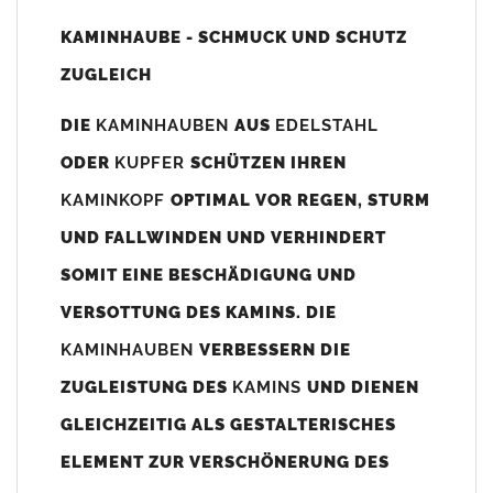
Unsere Maßangaben beziehen sich immer auf das
KAMINHAUBE - SCHMUCK UND SCHUTZ
Kaminaußenmaß!
ZUGLEICH
Die
Kaminhaube
wird umlaufend 70-100mm größer als das
Kaminmaß
angefertigt
DIE
KAMINHAUBEN
AUS
EDELSTAHL
z. B. Kaminaußenmaß 600x600mm =
Kaminhaube
wird ca. 740-
ODER
KUPFER
SCHÜTZEN IHREN
800mm x 740-800mm angefertigt (siehe Bild/Zeichnung unten).
KAMINKOPF
OPTIMAL VOR REGEN, STURM
Es können auch abweichende
Kaminmaße
z. B. 670mmx880mm
UND FALLWINDEN UND VERHINDERT
angefertigt werden (bitte anfragen).
SOMIT EINE BESCHÄDIGUNG UND
Standardbohrungen?
VERSOTTUNG DES KAMINS. DIE
Die
Kaminhauben
werden mit folgenden Standardbohrungen
KAMINHAUBEN
VERBESSERN DIE
(siehe Bild/Zeichnung unten) angefertigt. Sollten die Bohrungen
nicht passen dann bitte
"ohne"
Bohrungen (Auswahlfeld)
ZUGLEISTUNG DES
KAMINS
UND DIENEN
bestellen.
GLEICHZEITIG ALS GESTALTERISCHES
bis 500mm Kaminbreite: Abstand vom Kaminrand ca.
80mm
ELEMENT ZUR VERSCHÖNERUNG DES
bis 800mm Kaminbreite: Abstand vom Kaminrand ca.