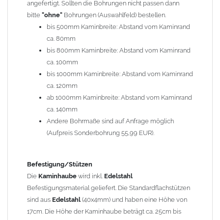
angefertigt. Sollten die Bohrungen nicht passen dann
bitte
"ohne"
Bohrungen (Auswahlfeld) bestellen.
Typ
bis 500mm Kaminbreite: Abstand vom Kaminrand
Es stehen insgesamt 20 verschiedene Typen zur Auswahl. Bitte
ca. 80mm
im
Auswahlfeld
angeben.
bis 800mm Kaminbreite: Abstand vom Kaminrand
Standardhauben siehe Auswahlfeld
: 01 Haus,
03 Welle
ca. 100mm
(unser Topseller)
, 04 Plafond 1, 05 Meidinger, 11 Solid, 12
bis 1000mm Kaminbreite: Abstand vom Kaminrand
Laube, 13 Schwalbe, 14 Sattel Welle, 15 Welle 90° gedreht,
ca. 120mm
17 Dach, 18 Plafond 2, 19 S-Line, 20 Pult
ab 1000mm Kaminbreite: Abstand vom Kaminrand
Typ 07 (Welle hoch) und 08 (Doppel Welle) haben einen
ca. 140mm
Aufpreis von 20% (bitte anfragen - Bestellung nicht über
Andere Bohrmaße sind auf Anfrage möglich
Shop möglich).
(Aufpreis Sonderbohrung 55,99 EUR).
Die Typen 02 (Bogen), 06 (Krempe), 09 (Pagode), 10
(Sauerland), 16 (Galicia) werden nur in Materialdicke
1,5mm hergestellt (Preis auf Anfrage = ca. 2-3-fache vom
Befestigung/Stützen
1,5mm Standardpreis)
Die
Kaminhaube
wird inkl.
Edelstahl
Befestigungsmaterial geliefert. Die Standardflachstützen
sind aus
Edelstahl
(40x4mm) und haben eine Höhe von
allgemeine Informationen:
17cm. Die Höhe der Kaminhaube beträgt ca. 25cm bis
Ab einer
Kaminlänge
von 1200mm werden 6