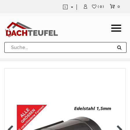
0
( 0 )
Dachrinne und Fallrohre
Werkzeuge und Löttechnik
Kugeln / Halbkugeln
Heuel Alu Dachtritte
Heuel Alu Schneefang
Kaminabdeckung