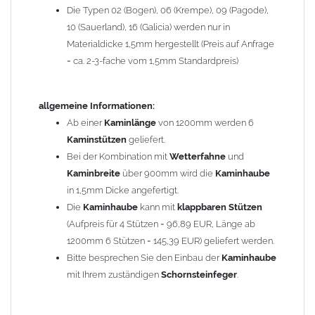
Die Typen 02 (Bogen), 06 (Krempe), 09 (Pagode),
Zum Bild vergößern, bitte auf das Bild klicken!
10 (Sauerland), 16 (Galicia) werden nur in
Materialdicke 1,5mm hergestellt (Preis auf Anfrage
= ca. 2-3-fache vom 1,5mm Standardpreis)
allgemeine Informationen:
Ab einer
Kaminlänge
von 1200mm werden 6
Kaminstützen
geliefert.
Bei der Kombination mit
Wetterfahne
und
Kaminbreite
über 900mm wird die
Kaminhaube
in 1,5mm Dicke angefertigt.
Die
Kaminhaube
kann mit
klappbaren Stützen
(Aufpreis für 4 Stützen = 96,89 EUR, Länge ab
1200mm 6 Stützen = 145,39 EUR) geliefert werden.
Bitte besprechen Sie den Einbau der
Kaminhaube
mit Ihrem zuständigen
Schornsteinfeger
.