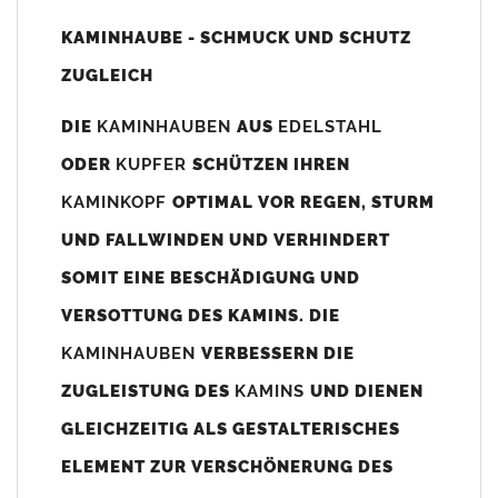
Unsere Maßangaben beziehen sich immer auf das
KAMINHAUBE - SCHMUCK UND SCHUTZ
Kaminaußenmaß!
ZUGLEICH
Die
Kaminhaube
wird umlaufend 70-100mm größer als das
Kaminmaß
angefertigt
DIE
KAMINHAUBEN
AUS
EDELSTAHL
z. B. Kaminaußenmaß 600x600mm =
Kaminhaube
wird ca. 740-
ODER
KUPFER
SCHÜTZEN IHREN
800mm x 740-800mm angefertigt (siehe Bild/Zeichnung unten).
KAMINKOPF
OPTIMAL VOR REGEN, STURM
Es können auch abweichende
Kaminmaße
z. B. 670mmx880mm
UND FALLWINDEN UND VERHINDERT
angefertigt werden (bitte anfragen).
SOMIT EINE BESCHÄDIGUNG UND
Standardbohrungen?
VERSOTTUNG DES KAMINS. DIE
Die
Kaminhauben
werden mit folgenden Standardbohrungen
KAMINHAUBEN
VERBESSERN DIE
(siehe Bild/Zeichnung unten) angefertigt. Sollten die Bohrungen
nicht passen dann bitte
"ohne"
Bohrungen (Auswahlfeld)
ZUGLEISTUNG DES
KAMINS
UND DIENEN
bestellen.
GLEICHZEITIG ALS GESTALTERISCHES
bis 500mm Kaminbreite: Abstand vom Kaminrand ca.
80mm
ELEMENT ZUR VERSCHÖNERUNG DES
bis 800mm Kaminbreite: Abstand vom Kaminrand ca.