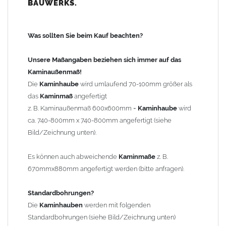
BAUWERKS.
100mm
bis 1000mm Kaminbreite: Abstand vom Kaminrand ca.
120mm
Was sollten Sie beim Kauf beachten?
ab 1000mm Kaminbreite: Abstand vom Kaminrand ca.
140mm
Unsere Maßangaben beziehen sich immer auf das
Andere Bohrmaße sind auf Anfrage möglich (Aufpreis
Kaminaußenmaß!
Sonderbohrung 55,99 EUR).
Die
Kaminhaube
wird umlaufend 70-100mm größer als
das
Kaminmaß
angefertigt
z. B. Kaminaußenmaß 600x600mm =
Kaminhaube
wird
Befestigung/Stützen
ca. 740-800mm x 740-800mm angefertigt (siehe
Die
Kaminhaube
wird inkl.
Edelstahl
Befestigungsmaterial
Bild/Zeichnung unten).
geliefert. Die Standardflachstützen sind aus
Edelstahl
(40x4mm)
und haben eine Höhe von 17cm. Die Höhe der Kaminhaube
Es können auch abweichende
Kaminmaße
z. B.
beträgt ca. 25cm bis 30cm. Die
Kaminhaube
kann mit längeren
670mmx880mm angefertigt werden (bitte anfragen).
Stützen bis Höhe 450mm geliefert werden (Aufpreis 42,89 EUR).
Standardbohrungen?
Kaminkopfabdeckung
Die
Kaminhauben
werden mit folgenden
Die
Kaminhaube
wird
ohne
Kaminkopfabdeckung
geliefert.
Standardbohrungen (siehe Bild/Zeichnung unten)
Kaminkopfabdeckungen
finden Sie unter "
Kaminabdeckung
".