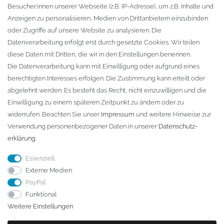
Besucher:innen unserer Webseite (z.B. IP-Adresse), um z.B. Inhalte und
KONTAKT
Anzeigen zu personalisieren, Medien von Drittanbietern einzubinden
oder Zugriffe auf unsere Website zu analysieren. Die
Fa. Steffen Jost
Datenverarbeitung erfolgt erst durch gesetzte Cookies. Wir teilen
Söbrigener Weg 50
diese Daten mit Dritten, die wir in den Einstellungen benennen.
D-01796 Pirna
Die Datenverarbeitung kann mit Einwilligung oder aufgrund eines
berechtigten Interesses erfolgen. Die Zustimmung kann erteilt oder
abgelehnt werden. Es besteht das Recht, nicht einzuwilligen und die
Telefon:
+49 (0)3501 507295
Einwilligung zu einem späteren Zeitpunkt zu ändern oder zu
info@dach-teufel.de
widerrufen. Beachten Sie unser
Impressum
und weitere Hinweise zur
Verwendung personenbezogener Daten in unserer
Daten­schutz­
erklärung
.
Essenziell
Externe Medien
PayPal
Funktional
Weitere Einstellungen