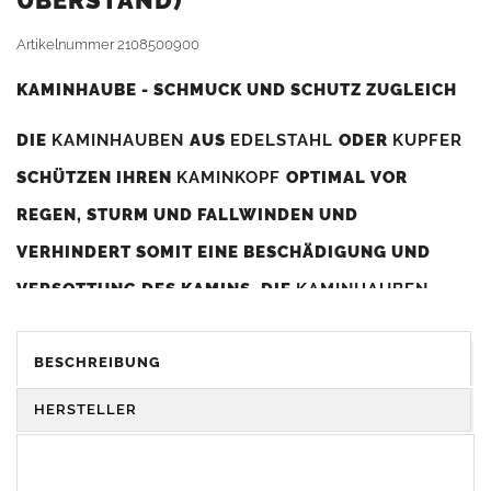
BERSTAND)
Artikelnummer
2108500900
KAMINHAUBE - SCHMUCK UND SCHUTZ ZUGLEICH
DIE
KAMINHAUBEN
AUS
EDELSTAHL
ODER
KUPFER
SCHÜTZEN IHREN
KAMINKOPF
OPTIMAL VOR
REGEN, STURM UND FALLWINDEN UND
VERHINDERT SOMIT EINE BESCHÄDIGUNG UND
VERSOTTUNG DES KAMINS. DIE
KAMINHAUBEN
VERBESSERN DIE ZUGLEISTUNG DES
KAMINS
UND
DIENEN GLEICHZEITIG ALS GESTALTERISCHES
BESCHREIBUNG
ELEMENT ZUR VERSCHÖNERUNG DES BAUWERKS.
HERSTELLER
Was sollten Sie beim Kauf beachten?