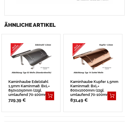
ÄHNLICHE ARTIKEL
Kaminhaube Edelstahl
Kaminhaube Kupfer 1,5mm
1,5mm Kaminmaß: BxL=
Kaminmaß: BxL=
850x1050mm (zzgl.
800x1000mm (zzgl.
umlaufend 70-100mm
umlaufend 70-100mm
Überstand)
Überstand)
729,39 €
831,49 €