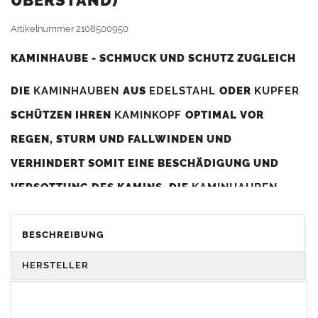
BERSTAND)
Artikelnummer
2108500950
KAMINHAUBE - SCHMUCK UND SCHUTZ ZUGLEICH
DIE
KAMINHAUBEN
AUS
EDELSTAHL
ODER
KUPFER
SCHÜTZEN IHREN
KAMINKOPF
OPTIMAL VOR
REGEN, STURM UND FALLWINDEN UND
VERHINDERT SOMIT EINE BESCHÄDIGUNG UND
VERSOTTUNG DES KAMINS. DIE
KAMINHAUBEN
VERBESSERN DIE ZUGLEISTUNG DES
KAMINS
UND
DIENEN GLEICHZEITIG ALS GESTALTERISCHES
BESCHREIBUNG
ELEMENT ZUR VERSCHÖNERUNG DES BAUWERKS.
HERSTELLER
Was sollten Sie beim Kauf beachten?