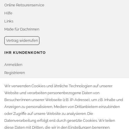
Online Retourenservice
Hilfe
Links
Maße für Dachrinnen
Vertrag widerrufen
IHR KUNDENKONTO
Anmelden
Registrieren
Warenkorb
Wir verwenden Cookies und ähnliche Technologien auf unserer
Website und verarbeiten personenbezogene Daten von
Zur Kasse
Besucher:innen unserer Webseite (z.B. IP-Adresse), um z.B. Inhalte und
KONTAKT
Anzeigen zu personalisieren, Medien von Drittanbietern einzubinden
oder Zugriffe auf unsere Website zu analysieren. Die
Fa. Steffen Jost
Datenverarbeitung erfolgt erst durch gesetzte Cookies. Wir teilen
Söbrigener Weg 50
diese Daten mit Dritten, die wir in den Einstellungen benennen.