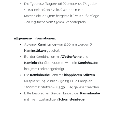
Die Typen 02 (Bogen), 06 (Krempe), 09 (Pagode),
Zum Bild vergößern, bitte auf das Bild klicken!
10 (Sauerland), 16 (Galicia) werden nur in
Materialdicke 1,5mm hergestellt (Preis auf Anfrage
= ca. 2-3-fache vom 1,5mm Standardpreis)
allgemeine Informationen:
Ab einer
Kaminlänge
von 1200mm werden 6
Kaminstützen
geliefert.
Bei der Kombination mit
Wetterfahne
und
Kaminbreite
über 900mm wird die
Kaminhaube
in 1,5mm Dicke angefertigt.
Die
Kaminhaube
kann mit
klappbaren Stützen
(Aufpreis für 4 Stützen = 96,89 EUR, Länge ab
1200mm 6 Stützen = 145,39 EUR) geliefert werden.
Bitte besprechen Sie den Einbau der
Kaminhaube
mit Ihrem zuständigen
Schornsteinfeger
.