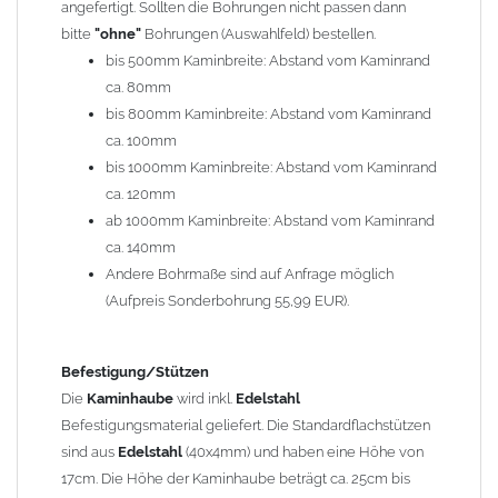
angefertigt. Sollten die Bohrungen nicht passen dann
bitte
"ohne"
Bohrungen (Auswahlfeld) bestellen.
Typ
bis 500mm Kaminbreite: Abstand vom Kaminrand
Es stehen insgesamt 20 verschiedene Typen zur Auswahl. Bitte
ca. 80mm
im
Auswahlfeld
angeben.
bis 800mm Kaminbreite: Abstand vom Kaminrand
Standardhauben siehe Auswahlfeld
: 01 Haus,
03 Welle
ca. 100mm
(unser Topseller)
, 04 Plafond 1, 05 Meidinger, 11 Solid, 12
bis 1000mm Kaminbreite: Abstand vom Kaminrand
Laube, 13 Schwalbe, 14 Sattel Welle, 15 Welle 90° gedreht,
ca. 120mm
17 Dach, 18 Plafond 2, 19 S-Line, 20 Pult
ab 1000mm Kaminbreite: Abstand vom Kaminrand
Typ 07 (Welle hoch) und 08 (Doppel Welle) haben einen
ca. 140mm
Aufpreis von 20% (bitte anfragen - Bestellung nicht über
Andere Bohrmaße sind auf Anfrage möglich
Shop möglich).
(Aufpreis Sonderbohrung 55,99 EUR).
Die Typen 02 (Bogen), 06 (Krempe), 09 (Pagode), 10
(Sauerland), 16 (Galicia) werden nur in Materialdicke
1,5mm hergestellt (Preis auf Anfrage = ca. 2-3-fache vom
Befestigung/Stützen
1,5mm Standardpreis)
Die
Kaminhaube
wird inkl.
Edelstahl
Befestigungsmaterial geliefert. Die Standardflachstützen
sind aus
Edelstahl
(40x4mm) und haben eine Höhe von
allgemeine Informationen:
17cm. Die Höhe der Kaminhaube beträgt ca. 25cm bis
Ab einer
Kaminlänge
von 1200mm werden 6