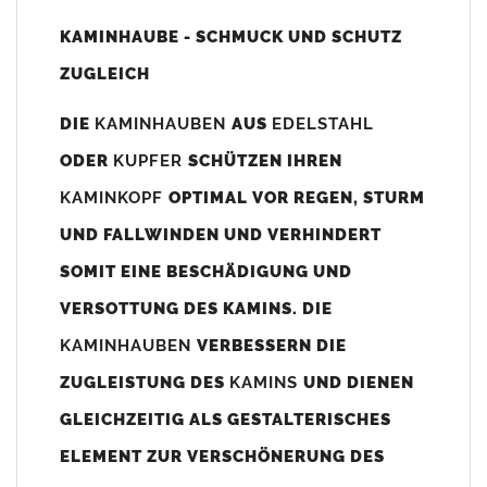
Unsere Maßangaben beziehen sich immer auf das
KAMINHAUBE - SCHMUCK UND SCHUTZ
Kaminaußenmaß!
ZUGLEICH
Die
Kaminhaube
wird umlaufend 70-100mm größer als das
Kaminmaß
angefertigt
DIE
KAMINHAUBEN
AUS
EDELSTAHL
z. B. Kaminaußenmaß 600x600mm =
Kaminhaube
wird ca. 740-
ODER
KUPFER
SCHÜTZEN IHREN
800mm x 740-800mm angefertigt (siehe Bild/Zeichnung unten).
KAMINKOPF
OPTIMAL VOR REGEN, STURM
Es können auch abweichende
Kaminmaße
z. B. 670mmx880mm
UND FALLWINDEN UND VERHINDERT
angefertigt werden (bitte anfragen).
SOMIT EINE BESCHÄDIGUNG UND
Standardbohrungen?
VERSOTTUNG DES KAMINS. DIE
Die
Kaminhauben
werden mit folgenden Standardbohrungen
KAMINHAUBEN
VERBESSERN DIE
(siehe Bild/Zeichnung unten) angefertigt. Sollten die Bohrungen
nicht passen dann bitte
"ohne"
Bohrungen (Auswahlfeld)
ZUGLEISTUNG DES
KAMINS
UND DIENEN
bestellen.
GLEICHZEITIG ALS GESTALTERISCHES
bis 500mm Kaminbreite: Abstand vom Kaminrand ca.
80mm
ELEMENT ZUR VERSCHÖNERUNG DES
bis 800mm Kaminbreite: Abstand vom Kaminrand ca.