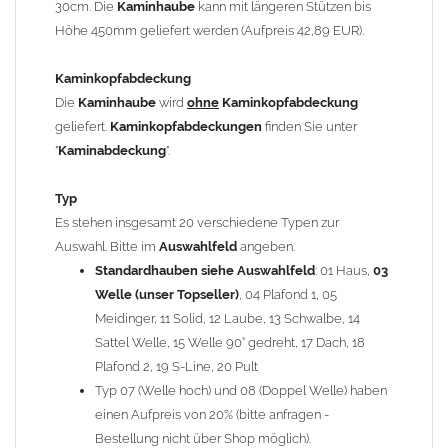
30cm. Die
Kaminhaube
kann mit längeren Stützen bis
Kaminstützen
geliefert.
Höhe 450mm geliefert werden (Aufpreis 42,89 EUR).
Bei der Kombination mit
Wetterfahne
und
Kaminbreite
über 900mm wird die
Kaminhaube
in 1,5mm Dicke
Kaminkopfabdeckung
angefertigt.
Die
Kaminhaube
wird
ohne
Kaminkopfabdeckung
Die
Kaminhaube
kann mit
klappbaren Stützen
(Aufpreis
geliefert.
Kaminkopfabdeckungen
finden Sie unter
für 4 Stützen = 96,89 EUR, Länge ab 1200mm 6 Stützen =
"
Kaminabdeckung
".
145,39 EUR) geliefert werden.
Bitte besprechen Sie den Einbau der
Kaminhaube
mit
Typ
Ihrem zuständigen
Schornsteinfeger
.
Es stehen insgesamt 20 verschiedene Typen zur
Auswahl. Bitte im
Auswahlfeld
angeben.
Hinweis: Für
Standardhauben siehe Auswahlfeld
Kaminhauben
und
Kaminabdeckungen
: 01 Haus,
können wir
03
leider
keine
Nachnahme anbieten!
Welle (unser Topseller)
, 04 Plafond 1, 05
Meidinger, 11 Solid, 12 Laube, 13 Schwalbe, 14
Lieferzeit: ca. 1-2 Wochen nach Zahlungseingang
Sattel Welle, 15 Welle 90° gedreht, 17 Dach, 18
Plafond 2, 19 S-Line, 20 Pult
Sonderanfertigung: Die Kaminhaube wird kundenspezifisch
Typ 07 (Welle hoch) und 08 (Doppel Welle) haben
angefertigt - keine Rücknahme möglich!
einen Aufpreis von 20% (bitte anfragen -
Bestellung nicht über Shop möglich).