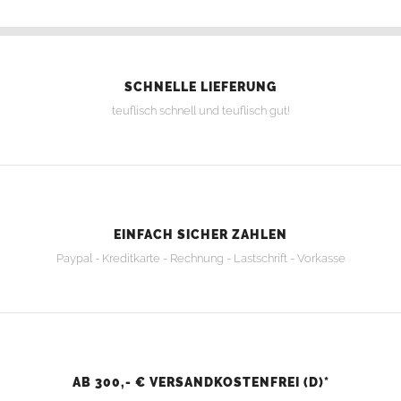
SCHNELLE LIEFERUNG
teuflisch schnell und teuflisch gut!
EINFACH SICHER ZAHLEN
Paypal - Kreditkarte - Rechnung - Lastschrift - Vorkasse
AB 300,- € VERSANDKOSTENFREI (D)*