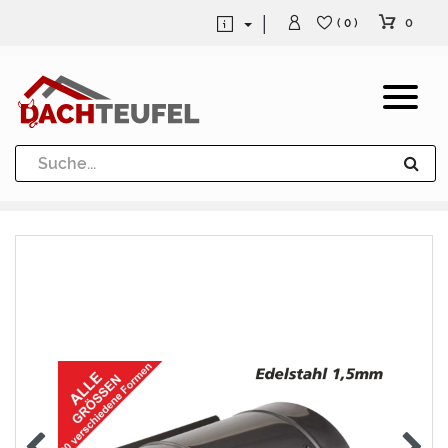
0
( 0 )
Dachrinne und Fallrohre
Werkzeuge und Löttechnik
Kugeln / Halbkugeln
Heuel Alu Dachtritte
Heuel Alu Schneefang
Kaminabdeckung