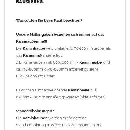
BAUWERKS.
100mm
bis 1000mm Kaminbreite: Abstand vom Kaminrand ca.
120mm
Was sollten Sie beim Kauf beachten?
ab 1000mm Kaminbreite: Abstand vom Kaminrand ca.
140mm
Unsere Maßangaben beziehen sich immer auf das
Andere Bohrmaße sind auf Anfrage möglich (Aufpreis
Kaminaußenmaß!
Sonderbohrung 55,99 EUR).
Die
Kaminhaube
wird umlaufend 70-100mm größer als
das
Kaminmaß
angefertigt
z. B. Kaminaußenmaß 600x600mm =
Kaminhaube
wird
Befestigung/Stützen
ca. 740-800mm x 740-800mm angefertigt (siehe
Die
Kaminhaube
wird inkl.
Edelstahl
Befestigungsmaterial
Bild/Zeichnung unten).
geliefert. Die Standardflachstützen sind aus
Edelstahl
(40x4mm)
und haben eine Höhe von 17cm. Die Höhe der Kaminhaube
Es können auch abweichende
Kaminmaße
z. B.
beträgt ca. 25cm bis 30cm. Die
Kaminhaube
kann mit längeren
670mmx880mm angefertigt werden (bitte anfragen).
Stützen bis Höhe 450mm geliefert werden (Aufpreis 42,89 EUR).
Standardbohrungen?
Kaminkopfabdeckung
Die
Kaminhauben
werden mit folgenden
Die
Kaminhaube
wird
ohne
Kaminkopfabdeckung
geliefert.
Standardbohrungen (siehe Bild/Zeichnung unten)
Kaminkopfabdeckungen
finden Sie unter "
Kaminabdeckung
".