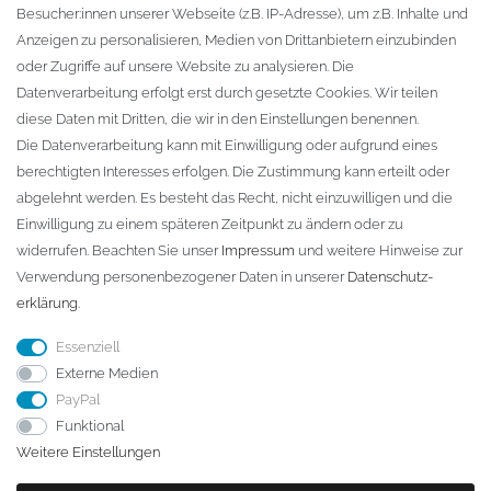
Besucher:innen unserer Webseite (z.B. IP-Adresse), um z.B. Inhalte und
KONTAKT
Anzeigen zu personalisieren, Medien von Drittanbietern einzubinden
oder Zugriffe auf unsere Website zu analysieren. Die
Fa. Steffen Jost
Datenverarbeitung erfolgt erst durch gesetzte Cookies. Wir teilen
Söbrigener Weg 50
diese Daten mit Dritten, die wir in den Einstellungen benennen.
D-01796 Pirna
Die Datenverarbeitung kann mit Einwilligung oder aufgrund eines
berechtigten Interesses erfolgen. Die Zustimmung kann erteilt oder
abgelehnt werden. Es besteht das Recht, nicht einzuwilligen und die
Telefon:
+49 (0)3501 507295
Einwilligung zu einem späteren Zeitpunkt zu ändern oder zu
info@dach-teufel.de
widerrufen. Beachten Sie unser
Impressum
und weitere Hinweise zur
Verwendung personenbezogener Daten in unserer
Daten­schutz­
erklärung
.
Essenziell
Externe Medien
PayPal
Funktional
Weitere Einstellungen