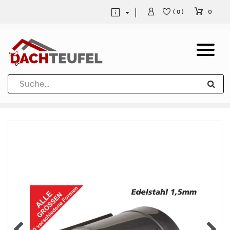
0
( 0 )
Dachrinne und Fallrohre
Werkzeuge und Löttechnik
Kugeln / Halbkugeln
Heuel Alu Dachtritte
Heuel Alu Schneefang
Kaminabdeckung