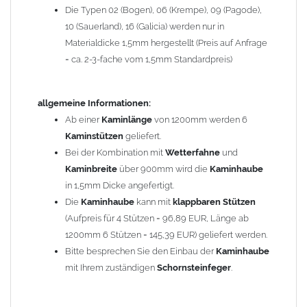
Die Typen 02 (Bogen), 06 (Krempe), 09 (Pagode),
Zum Bild vergößern, bitte auf das Bild klicken!
10 (Sauerland), 16 (Galicia) werden nur in
Materialdicke 1,5mm hergestellt (Preis auf Anfrage
= ca. 2-3-fache vom 1,5mm Standardpreis)
allgemeine Informationen:
Ab einer
Kaminlänge
von 1200mm werden 6
Kaminstützen
geliefert.
Bei der Kombination mit
Wetterfahne
und
Kaminbreite
über 900mm wird die
Kaminhaube
in 1,5mm Dicke angefertigt.
Die
Kaminhaube
kann mit
klappbaren Stützen
(Aufpreis für 4 Stützen = 96,89 EUR, Länge ab
1200mm 6 Stützen = 145,39 EUR) geliefert werden.
Bitte besprechen Sie den Einbau der
Kaminhaube
mit Ihrem zuständigen
Schornsteinfeger
.