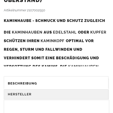
BERSTAND)
Artikelnummer
2107002550
KAMINHAUBE - SCHMUCK UND SCHUTZ ZUGLEICH
DIE
KAMINHAUBEN
AUS
EDELSTAHL
ODER
KUPFER
SCHÜTZEN IHREN
KAMINKOPF
OPTIMAL VOR
REGEN, STURM UND FALLWINDEN UND
VERHINDERT SOMIT EINE BESCHÄDIGUNG UND
VERSOTTUNG DES KAMINS. DIE
KAMINHAUBEN
VERBESSERN DIE ZUGLEISTUNG DES
KAMINS
UND
DIENEN GLEICHZEITIG ALS GESTALTERISCHES
BESCHREIBUNG
ELEMENT ZUR VERSCHÖNERUNG DES BAUWERKS.
HERSTELLER
Was sollten Sie beim Kauf beachten?