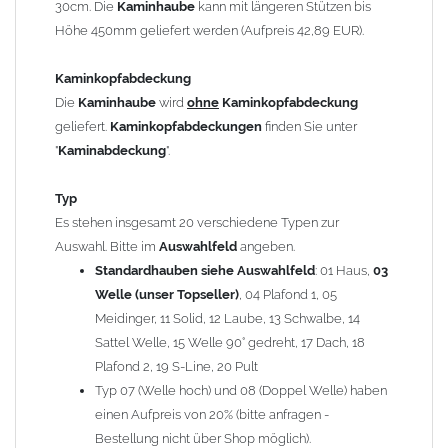
30cm. Die
Kaminhaube
kann mit längeren Stützen bis
Kaminstützen
geliefert.
Höhe 450mm geliefert werden (Aufpreis 42,89 EUR).
Bei der Kombination mit
Wetterfahne
und
Kaminbreite
über 900mm wird die
Kaminhaube
in 1,5mm Dicke
Kaminkopfabdeckung
angefertigt.
Die
Kaminhaube
wird
ohne
Kaminkopfabdeckung
Die
Kaminhaube
kann mit
klappbaren Stützen
(Aufpreis
geliefert.
Kaminkopfabdeckungen
finden Sie unter
für 4 Stützen = 96,89 EUR, Länge ab 1200mm 6 Stützen =
"
Kaminabdeckung
".
145,39 EUR) geliefert werden.
Bitte besprechen Sie den Einbau der
Kaminhaube
mit
Typ
Ihrem zuständigen
Schornsteinfeger
.
Es stehen insgesamt 20 verschiedene Typen zur
Auswahl. Bitte im
Auswahlfeld
angeben.
Hinweis: Für
Standardhauben siehe Auswahlfeld
Kaminhauben
und
Kaminabdeckungen
: 01 Haus,
können wir
03
leider
keine
Nachnahme anbieten!
Welle (unser Topseller)
, 04 Plafond 1, 05
Meidinger, 11 Solid, 12 Laube, 13 Schwalbe, 14
Lieferzeit: ca. 1-2 Wochen nach Zahlungseingang
Sattel Welle, 15 Welle 90° gedreht, 17 Dach, 18
Plafond 2, 19 S-Line, 20 Pult
Sonderanfertigung: Die Kaminhaube wird kundenspezifisch
Typ 07 (Welle hoch) und 08 (Doppel Welle) haben
angefertigt - keine Rücknahme möglich!
einen Aufpreis von 20% (bitte anfragen -
Bestellung nicht über Shop möglich).