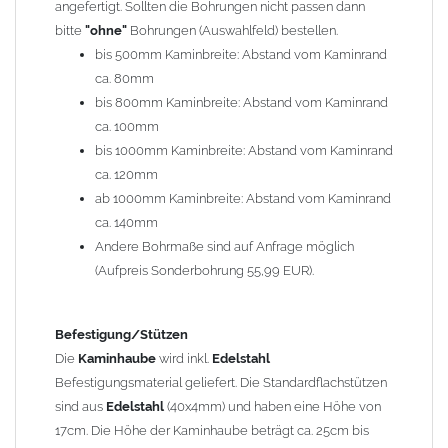
angefertigt. Sollten die Bohrungen nicht passen dann
bitte
"ohne"
Bohrungen (Auswahlfeld) bestellen.
Typ
bis 500mm Kaminbreite: Abstand vom Kaminrand
Es stehen insgesamt 20 verschiedene Typen zur Auswahl. Bitte
ca. 80mm
im
Auswahlfeld
angeben.
bis 800mm Kaminbreite: Abstand vom Kaminrand
Standardhauben siehe Auswahlfeld
: 01 Haus,
03 Welle
ca. 100mm
(unser Topseller)
, 04 Plafond 1, 05 Meidinger, 11 Solid, 12
bis 1000mm Kaminbreite: Abstand vom Kaminrand
Laube, 13 Schwalbe, 14 Sattel Welle, 15 Welle 90° gedreht,
ca. 120mm
17 Dach, 18 Plafond 2, 19 S-Line, 20 Pult
ab 1000mm Kaminbreite: Abstand vom Kaminrand
Typ 07 (Welle hoch) und 08 (Doppel Welle) haben einen
ca. 140mm
Aufpreis von 20% (bitte anfragen - Bestellung nicht über
Andere Bohrmaße sind auf Anfrage möglich
Shop möglich).
(Aufpreis Sonderbohrung 55,99 EUR).
Die Typen 02 (Bogen), 06 (Krempe), 09 (Pagode), 10
(Sauerland), 16 (Galicia) werden nur in Materialdicke
1,5mm hergestellt (Preis auf Anfrage = ca. 2-3-fache vom
Befestigung/Stützen
1,5mm Standardpreis)
Die
Kaminhaube
wird inkl.
Edelstahl
Befestigungsmaterial geliefert. Die Standardflachstützen
sind aus
Edelstahl
(40x4mm) und haben eine Höhe von
allgemeine Informationen:
17cm. Die Höhe der Kaminhaube beträgt ca. 25cm bis
Ab einer
Kaminlänge
von 1200mm werden 6