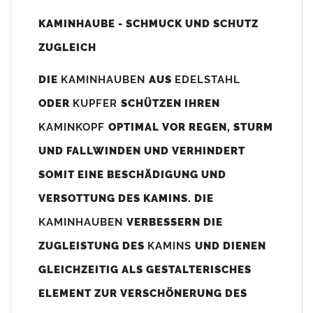
Unsere Maßangaben beziehen sich immer auf das
KAMINHAUBE - SCHMUCK UND SCHUTZ
Kaminaußenmaß!
ZUGLEICH
Die
Kaminhaube
wird umlaufend 70-100mm größer als das
Kaminmaß
angefertigt
DIE
KAMINHAUBEN
AUS
EDELSTAHL
z. B. Kaminaußenmaß 600x600mm =
Kaminhaube
wird ca. 740-
ODER
KUPFER
SCHÜTZEN IHREN
800mm x 740-800mm angefertigt (siehe Bild/Zeichnung unten).
KAMINKOPF
OPTIMAL VOR REGEN, STURM
Es können auch abweichende
Kaminmaße
z. B. 670mmx880mm
UND FALLWINDEN UND VERHINDERT
angefertigt werden (bitte anfragen).
SOMIT EINE BESCHÄDIGUNG UND
Standardbohrungen?
VERSOTTUNG DES KAMINS. DIE
Die
Kaminhauben
werden mit folgenden Standardbohrungen
KAMINHAUBEN
VERBESSERN DIE
(siehe Bild/Zeichnung unten) angefertigt. Sollten die Bohrungen
nicht passen dann bitte
"ohne"
Bohrungen (Auswahlfeld)
ZUGLEISTUNG DES
KAMINS
UND DIENEN
bestellen.
GLEICHZEITIG ALS GESTALTERISCHES
bis 500mm Kaminbreite: Abstand vom Kaminrand ca.
80mm
ELEMENT ZUR VERSCHÖNERUNG DES
bis 800mm Kaminbreite: Abstand vom Kaminrand ca.