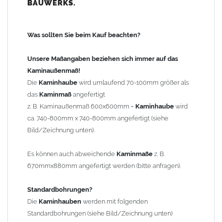
BAUWERKS.
100mm
bis 1000mm Kaminbreite: Abstand vom Kaminrand ca.
120mm
Was sollten Sie beim Kauf beachten?
ab 1000mm Kaminbreite: Abstand vom Kaminrand ca.
140mm
Unsere Maßangaben beziehen sich immer auf das
Andere Bohrmaße sind auf Anfrage möglich (Aufpreis
Kaminaußenmaß!
Sonderbohrung 55,99 EUR).
Die
Kaminhaube
wird umlaufend 70-100mm größer als
das
Kaminmaß
angefertigt
z. B. Kaminaußenmaß 600x600mm =
Kaminhaube
wird
Befestigung/Stützen
ca. 740-800mm x 740-800mm angefertigt (siehe
Die
Kaminhaube
wird inkl.
Edelstahl
Befestigungsmaterial
Bild/Zeichnung unten).
geliefert. Die Standardflachstützen sind aus
Edelstahl
(40x4mm)
und haben eine Höhe von 17cm. Die Höhe der Kaminhaube
Es können auch abweichende
Kaminmaße
z. B.
beträgt ca. 25cm bis 30cm. Die
Kaminhaube
kann mit längeren
670mmx880mm angefertigt werden (bitte anfragen).
Stützen bis Höhe 450mm geliefert werden (Aufpreis 42,89 EUR).
Standardbohrungen?
Kaminkopfabdeckung
Die
Kaminhauben
werden mit folgenden
Die
Kaminhaube
wird
ohne
Kaminkopfabdeckung
geliefert.
Standardbohrungen (siehe Bild/Zeichnung unten)
Kaminkopfabdeckungen
finden Sie unter "
Kaminabdeckung
".