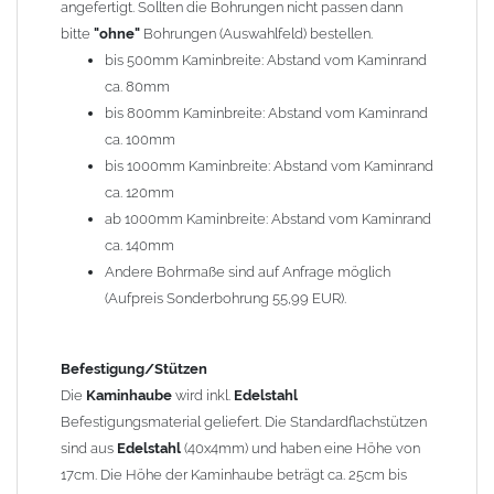
angefertigt. Sollten die Bohrungen nicht passen dann
bitte
"ohne"
Bohrungen (Auswahlfeld) bestellen.
Typ
bis 500mm Kaminbreite: Abstand vom Kaminrand
Es stehen insgesamt 20 verschiedene Typen zur Auswahl. Bitte
ca. 80mm
im
Auswahlfeld
angeben.
bis 800mm Kaminbreite: Abstand vom Kaminrand
Standardhauben siehe Auswahlfeld
: 01 Haus,
03 Welle
ca. 100mm
(unser Topseller)
, 04 Plafond 1, 05 Meidinger, 11 Solid, 12
bis 1000mm Kaminbreite: Abstand vom Kaminrand
Laube, 13 Schwalbe, 14 Sattel Welle, 15 Welle 90° gedreht,
ca. 120mm
17 Dach, 18 Plafond 2, 19 S-Line, 20 Pult
ab 1000mm Kaminbreite: Abstand vom Kaminrand
Typ 07 (Welle hoch) und 08 (Doppel Welle) haben einen
ca. 140mm
Aufpreis von 20% (bitte anfragen - Bestellung nicht über
Andere Bohrmaße sind auf Anfrage möglich
Shop möglich).
(Aufpreis Sonderbohrung 55,99 EUR).
Die Typen 02 (Bogen), 06 (Krempe), 09 (Pagode), 10
(Sauerland), 16 (Galicia) werden nur in Materialdicke
1,5mm hergestellt (Preis auf Anfrage = ca. 2-3-fache vom
Befestigung/Stützen
1,5mm Standardpreis)
Die
Kaminhaube
wird inkl.
Edelstahl
Befestigungsmaterial geliefert. Die Standardflachstützen
sind aus
Edelstahl
(40x4mm) und haben eine Höhe von
allgemeine Informationen:
17cm. Die Höhe der Kaminhaube beträgt ca. 25cm bis
Ab einer
Kaminlänge
von 1200mm werden 6