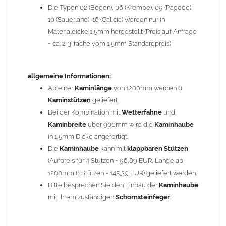
Die Typen 02 (Bogen), 06 (Krempe), 09 (Pagode),
Zum Bild vergößern, bitte auf das Bild klicken!
10 (Sauerland), 16 (Galicia) werden nur in
Materialdicke 1,5mm hergestellt (Preis auf Anfrage
= ca. 2-3-fache vom 1,5mm Standardpreis)
allgemeine Informationen:
Ab einer
Kaminlänge
von 1200mm werden 6
Kaminstützen
geliefert.
Bei der Kombination mit
Wetterfahne
und
Kaminbreite
über 900mm wird die
Kaminhaube
in 1,5mm Dicke angefertigt.
Die
Kaminhaube
kann mit
klappbaren Stützen
(Aufpreis für 4 Stützen = 96,89 EUR, Länge ab
1200mm 6 Stützen = 145,39 EUR) geliefert werden.
Bitte besprechen Sie den Einbau der
Kaminhaube
mit Ihrem zuständigen
Schornsteinfeger
.