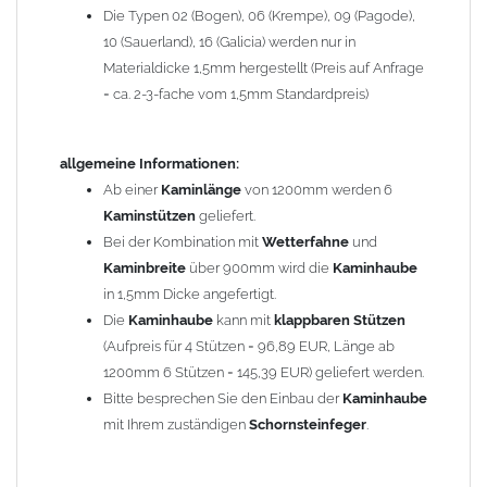
Die Typen 02 (Bogen), 06 (Krempe), 09 (Pagode),
Zum Bild vergößern, bitte auf das Bild klicken!
10 (Sauerland), 16 (Galicia) werden nur in
Materialdicke 1,5mm hergestellt (Preis auf Anfrage
= ca. 2-3-fache vom 1,5mm Standardpreis)
allgemeine Informationen:
Ab einer
Kaminlänge
von 1200mm werden 6
Kaminstützen
geliefert.
Bei der Kombination mit
Wetterfahne
und
Kaminbreite
über 900mm wird die
Kaminhaube
in 1,5mm Dicke angefertigt.
Die
Kaminhaube
kann mit
klappbaren Stützen
(Aufpreis für 4 Stützen = 96,89 EUR, Länge ab
1200mm 6 Stützen = 145,39 EUR) geliefert werden.
Bitte besprechen Sie den Einbau der
Kaminhaube
mit Ihrem zuständigen
Schornsteinfeger
.