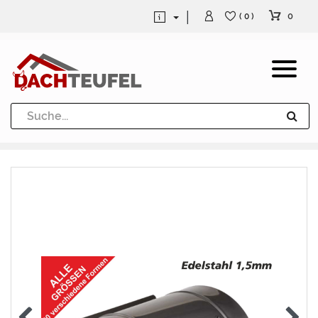
0
( 0 )
Dachrinne und Fallrohre
Werkzeuge und Löttechnik
Kugeln / Halbkugeln
Heuel Alu Dachtritte
Heuel Alu Schneefang
Kaminabdeckung