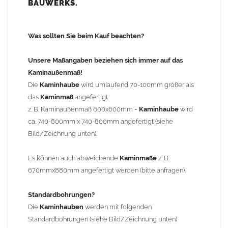
BAUWERKS.
100mm
bis 1000mm Kaminbreite: Abstand vom Kaminrand ca.
120mm
Was sollten Sie beim Kauf beachten?
ab 1000mm Kaminbreite: Abstand vom Kaminrand ca.
140mm
Unsere Maßangaben beziehen sich immer auf das
Andere Bohrmaße sind auf Anfrage möglich (Aufpreis
Kaminaußenmaß!
Sonderbohrung 55,99 EUR).
Die
Kaminhaube
wird umlaufend 70-100mm größer als
das
Kaminmaß
angefertigt
z. B. Kaminaußenmaß 600x600mm =
Kaminhaube
wird
Befestigung/Stützen
ca. 740-800mm x 740-800mm angefertigt (siehe
Die
Kaminhaube
wird inkl.
Edelstahl
Befestigungsmaterial
Bild/Zeichnung unten).
geliefert. Die Standardflachstützen sind aus
Edelstahl
(40x4mm)
und haben eine Höhe von 17cm. Die Höhe der Kaminhaube
Es können auch abweichende
Kaminmaße
z. B.
beträgt ca. 25cm bis 30cm. Die
Kaminhaube
kann mit längeren
670mmx880mm angefertigt werden (bitte anfragen).
Stützen bis Höhe 450mm geliefert werden (Aufpreis 42,89 EUR).
Standardbohrungen?
Kaminkopfabdeckung
Die
Kaminhauben
werden mit folgenden
Die
Kaminhaube
wird
ohne
Kaminkopfabdeckung
geliefert.
Standardbohrungen (siehe Bild/Zeichnung unten)
Kaminkopfabdeckungen
finden Sie unter "
Kaminabdeckung
".