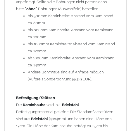
angefertigt. Sollten die Bohrungen nicht passen dann
bitte
"ohne"
Bohrungen (Auswahlfeld) bestellen.
Typ
bis 500mm Kaminbreite: Abstand vom Kaminrand
Es stehen insgesamt 20 verschiedene Typen zur Auswahl. Bitte
ca. 80mm
im
Auswahlfeld
angeben.
bis 800mm Kaminbreite: Abstand vom Kaminrand
Standardhauben siehe Auswahlfeld
: 01 Haus,
03 Welle
ca. 100mm
(unser Topseller)
, 04 Plafond 1, 05 Meidinger, 11 Solid, 12
bis 1000mm Kaminbreite: Abstand vom Kaminrand
Laube, 13 Schwalbe, 14 Sattel Welle, 15 Welle 90° gedreht,
ca. 120mm
17 Dach, 18 Plafond 2, 19 S-Line, 20 Pult
ab 1000mm Kaminbreite: Abstand vom Kaminrand
Typ 07 (Welle hoch) und 08 (Doppel Welle) haben einen
ca. 140mm
Aufpreis von 20% (bitte anfragen - Bestellung nicht über
Andere Bohrmaße sind auf Anfrage möglich
Shop möglich).
(Aufpreis Sonderbohrung 55,99 EUR).
Die Typen 02 (Bogen), 06 (Krempe), 09 (Pagode), 10
(Sauerland), 16 (Galicia) werden nur in Materialdicke
1,5mm hergestellt (Preis auf Anfrage = ca. 2-3-fache vom
Befestigung/Stützen
1,5mm Standardpreis)
Die
Kaminhaube
wird inkl.
Edelstahl
Befestigungsmaterial geliefert. Die Standardflachstützen
sind aus
Edelstahl
(40x4mm) und haben eine Höhe von
allgemeine Informationen:
17cm. Die Höhe der Kaminhaube beträgt ca. 25cm bis
Ab einer
Kaminlänge
von 1200mm werden 6