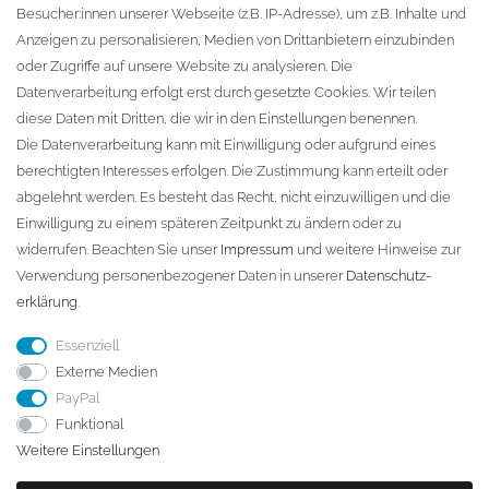
Besucher:innen unserer Webseite (z.B. IP-Adresse), um z.B. Inhalte und
KONTAKT
Anzeigen zu personalisieren, Medien von Drittanbietern einzubinden
oder Zugriffe auf unsere Website zu analysieren. Die
Fa. Steffen Jost
Datenverarbeitung erfolgt erst durch gesetzte Cookies. Wir teilen
Söbrigener Weg 50
diese Daten mit Dritten, die wir in den Einstellungen benennen.
D-01796 Pirna
Die Datenverarbeitung kann mit Einwilligung oder aufgrund eines
berechtigten Interesses erfolgen. Die Zustimmung kann erteilt oder
abgelehnt werden. Es besteht das Recht, nicht einzuwilligen und die
Telefon:
+49 (0)3501 507295
Einwilligung zu einem späteren Zeitpunkt zu ändern oder zu
info@dach-teufel.de
widerrufen. Beachten Sie unser
Impressum
und weitere Hinweise zur
Verwendung personenbezogener Daten in unserer
Daten­schutz­
erklärung
.
Essenziell
Externe Medien
PayPal
Funktional
Weitere Einstellungen