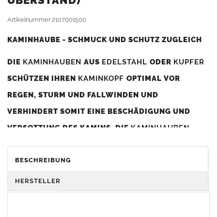
BERSTAND)
Artikelnummer
2107001500
KAMINHAUBE - SCHMUCK UND SCHUTZ ZUGLEICH
DIE
KAMINHAUBEN
AUS
EDELSTAHL
ODER
KUPFER
SCHÜTZEN IHREN
KAMINKOPF
OPTIMAL VOR
REGEN, STURM UND FALLWINDEN UND
VERHINDERT SOMIT EINE BESCHÄDIGUNG UND
VERSOTTUNG DES KAMINS. DIE
KAMINHAUBEN
VERBESSERN DIE ZUGLEISTUNG DES
KAMINS
UND
DIENEN GLEICHZEITIG ALS GESTALTERISCHES
BESCHREIBUNG
ELEMENT ZUR VERSCHÖNERUNG DES BAUWERKS.
HERSTELLER
Was sollten Sie beim Kauf beachten?