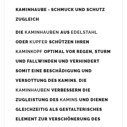
Unsere Maßangaben beziehen sich immer auf das
KAMINHAUBE - SCHMUCK UND SCHUTZ
Kaminaußenmaß!
ZUGLEICH
Die
Kaminhaube
wird umlaufend 70-100mm größer als das
Kaminmaß
angefertigt
DIE
KAMINHAUBEN
AUS
EDELSTAHL
z. B. Kaminaußenmaß 600x600mm =
Kaminhaube
wird ca. 740-
ODER
KUPFER
SCHÜTZEN IHREN
800mm x 740-800mm angefertigt (siehe Bild/Zeichnung unten).
KAMINKOPF
OPTIMAL VOR REGEN, STURM
Es können auch abweichende
Kaminmaße
z. B. 670mmx880mm
UND FALLWINDEN UND VERHINDERT
angefertigt werden (bitte anfragen).
SOMIT EINE BESCHÄDIGUNG UND
Standardbohrungen?
VERSOTTUNG DES KAMINS. DIE
Die
Kaminhauben
werden mit folgenden Standardbohrungen
KAMINHAUBEN
VERBESSERN DIE
(siehe Bild/Zeichnung unten) angefertigt. Sollten die Bohrungen
nicht passen dann bitte
"ohne"
Bohrungen (Auswahlfeld)
ZUGLEISTUNG DES
KAMINS
UND DIENEN
bestellen.
GLEICHZEITIG ALS GESTALTERISCHES
bis 500mm Kaminbreite: Abstand vom Kaminrand ca.
80mm
ELEMENT ZUR VERSCHÖNERUNG DES
bis 800mm Kaminbreite: Abstand vom Kaminrand ca.