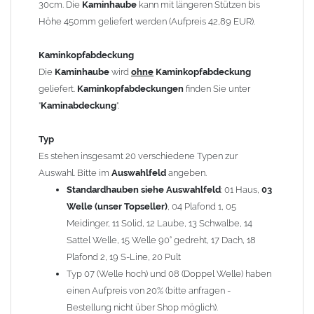
30cm. Die
Kaminhaube
kann mit längeren Stützen bis
Kaminstützen
geliefert.
Höhe 450mm geliefert werden (Aufpreis 42,89 EUR).
Bei der Kombination mit
Wetterfahne
und
Kaminbreite
über 900mm wird die
Kaminhaube
in 1,5mm Dicke
Kaminkopfabdeckung
angefertigt.
Die
Kaminhaube
wird
ohne
Kaminkopfabdeckung
Die
Kaminhaube
kann mit
klappbaren Stützen
(Aufpreis
geliefert.
Kaminkopfabdeckungen
finden Sie unter
für 4 Stützen = 96,89 EUR, Länge ab 1200mm 6 Stützen =
"
Kaminabdeckung
".
145,39 EUR) geliefert werden.
Bitte besprechen Sie den Einbau der
Kaminhaube
mit
Typ
Ihrem zuständigen
Schornsteinfeger
.
Es stehen insgesamt 20 verschiedene Typen zur
Auswahl. Bitte im
Auswahlfeld
angeben.
Hinweis: Für
Standardhauben siehe Auswahlfeld
Kaminhauben
und
Kaminabdeckungen
: 01 Haus,
können wir
03
leider
keine
Nachnahme anbieten!
Welle (unser Topseller)
, 04 Plafond 1, 05
Meidinger, 11 Solid, 12 Laube, 13 Schwalbe, 14
Lieferzeit: ca. 1-2 Wochen nach Zahlungseingang
Sattel Welle, 15 Welle 90° gedreht, 17 Dach, 18
Plafond 2, 19 S-Line, 20 Pult
Sonderanfertigung: Die Kaminhaube wird kundenspezifisch
Typ 07 (Welle hoch) und 08 (Doppel Welle) haben
angefertigt - keine Rücknahme möglich!
einen Aufpreis von 20% (bitte anfragen -
Bestellung nicht über Shop möglich).