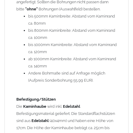
angefertigt. Sollten die Bohrungen nicht passen dann
bitte
"ohne"
Bohrungen (Auswahlfeld) bestellen.
Typ
bis 500mm Kaminbreite: Abstand vom Kaminrand
Es stehen insgesamt 20 verschiedene Typen zur Auswahl. Bitte
ca. 80mm
im
Auswahlfeld
angeben.
bis 800mm Kaminbreite: Abstand vom Kaminrand
Standardhauben siehe Auswahlfeld
: 01 Haus,
03 Welle
ca. 100mm
(unser Topseller)
, 04 Plafond 1, 05 Meidinger, 11 Solid, 12
bis 1000mm Kaminbreite: Abstand vom Kaminrand
Laube, 13 Schwalbe, 14 Sattel Welle, 15 Welle 90° gedreht,
ca. 120mm
17 Dach, 18 Plafond 2, 19 S-Line, 20 Pult
ab 1000mm Kaminbreite: Abstand vom Kaminrand
Typ 07 (Welle hoch) und 08 (Doppel Welle) haben einen
ca. 140mm
Aufpreis von 20% (bitte anfragen - Bestellung nicht über
Andere Bohrmaße sind auf Anfrage möglich
Shop möglich).
(Aufpreis Sonderbohrung 55,99 EUR).
Die Typen 02 (Bogen), 06 (Krempe), 09 (Pagode), 10
(Sauerland), 16 (Galicia) werden nur in Materialdicke
1,5mm hergestellt (Preis auf Anfrage = ca. 2-3-fache vom
Befestigung/Stützen
1,5mm Standardpreis)
Die
Kaminhaube
wird inkl.
Edelstahl
Befestigungsmaterial geliefert. Die Standardflachstützen
sind aus
Edelstahl
(40x4mm) und haben eine Höhe von
allgemeine Informationen:
17cm. Die Höhe der Kaminhaube beträgt ca. 25cm bis
Ab einer
Kaminlänge
von 1200mm werden 6