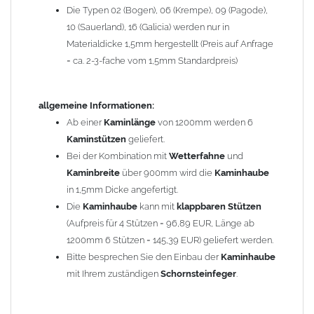
Die Typen 02 (Bogen), 06 (Krempe), 09 (Pagode),
Zum Bild vergößern, bitte auf das Bild klicken!
10 (Sauerland), 16 (Galicia) werden nur in
Materialdicke 1,5mm hergestellt (Preis auf Anfrage
= ca. 2-3-fache vom 1,5mm Standardpreis)
allgemeine Informationen:
Ab einer
Kaminlänge
von 1200mm werden 6
Kaminstützen
geliefert.
Bei der Kombination mit
Wetterfahne
und
Kaminbreite
über 900mm wird die
Kaminhaube
in 1,5mm Dicke angefertigt.
Die
Kaminhaube
kann mit
klappbaren Stützen
(Aufpreis für 4 Stützen = 96,89 EUR, Länge ab
1200mm 6 Stützen = 145,39 EUR) geliefert werden.
Bitte besprechen Sie den Einbau der
Kaminhaube
mit Ihrem zuständigen
Schornsteinfeger
.