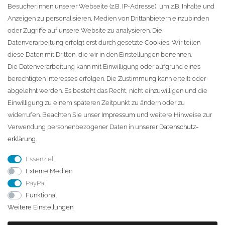
Besucher:innen unserer Webseite (z.B. IP-Adresse), um z.B. Inhalte und
KONTAKT
Anzeigen zu personalisieren, Medien von Drittanbietern einzubinden
oder Zugriffe auf unsere Website zu analysieren. Die
Fa. Steffen Jost
Datenverarbeitung erfolgt erst durch gesetzte Cookies. Wir teilen
Söbrigener Weg 50
diese Daten mit Dritten, die wir in den Einstellungen benennen.
D-01796 Pirna
Die Datenverarbeitung kann mit Einwilligung oder aufgrund eines
berechtigten Interesses erfolgen. Die Zustimmung kann erteilt oder
abgelehnt werden. Es besteht das Recht, nicht einzuwilligen und die
Telefon:
+49 (0)3501 507295
Einwilligung zu einem späteren Zeitpunkt zu ändern oder zu
info@dach-teufel.de
widerrufen. Beachten Sie unser
Impressum
und weitere Hinweise zur
Verwendung personenbezogener Daten in unserer
Daten­schutz­
erklärung
.
Essenziell
Externe Medien
PayPal
Funktional
Weitere Einstellungen