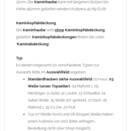
30cm. Die
Kaminhaube
kann mit längeren Stützen bis
Kaminstützen
geliefert.
Höhe 450mm geliefert werden (Aufpreis 42,89 EUR).
Bei der Kombination mit
Wetterfahne
und
Kaminbreite
über 900mm wird die
Kaminhaube
in 1,5mm Dicke
Kaminkopfabdeckung
angefertigt.
Die
Kaminhaube
wird
ohne
Kaminkopfabdeckung
Die
Kaminhaube
kann mit
klappbaren Stützen
(Aufpreis
geliefert.
Kaminkopfabdeckungen
finden Sie unter
für 4 Stützen = 96,89 EUR, Länge ab 1200mm 6 Stützen =
"
Kaminabdeckung
".
145,39 EUR) geliefert werden.
Bitte besprechen Sie den Einbau der
Kaminhaube
mit
Typ
Ihrem zuständigen
Schornsteinfeger
.
Es stehen insgesamt 20 verschiedene Typen zur
Auswahl. Bitte im
Auswahlfeld
angeben.
Hinweis: Für
Standardhauben siehe Auswahlfeld
Kaminhauben
und
Kaminabdeckungen
: 01 Haus,
können wir
03
leider
keine
Nachnahme anbieten!
Welle (unser Topseller)
, 04 Plafond 1, 05
Meidinger, 11 Solid, 12 Laube, 13 Schwalbe, 14
Lieferzeit: ca. 1-2 Wochen nach Zahlungseingang
Sattel Welle, 15 Welle 90° gedreht, 17 Dach, 18
Plafond 2, 19 S-Line, 20 Pult
Sonderanfertigung: Die Kaminhaube wird kundenspezifisch
Typ 07 (Welle hoch) und 08 (Doppel Welle) haben
angefertigt - keine Rücknahme möglich!
einen Aufpreis von 20% (bitte anfragen -
Bestellung nicht über Shop möglich).