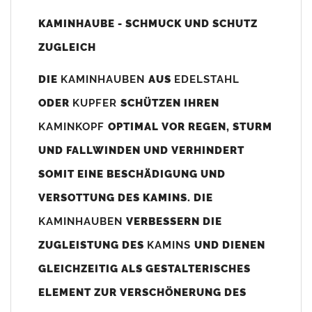
Unsere Maßangaben beziehen sich immer auf das
KAMINHAUBE - SCHMUCK UND SCHUTZ
Kaminaußenmaß!
ZUGLEICH
Die
Kaminhaube
wird umlaufend 70-100mm größer als das
Kaminmaß
angefertigt
DIE
KAMINHAUBEN
AUS
EDELSTAHL
z. B. Kaminaußenmaß 600x600mm =
Kaminhaube
wird ca. 740-
ODER
KUPFER
SCHÜTZEN IHREN
800mm x 740-800mm angefertigt (siehe Bild/Zeichnung unten).
KAMINKOPF
OPTIMAL VOR REGEN, STURM
Es können auch abweichende
Kaminmaße
z. B. 670mmx880mm
UND FALLWINDEN UND VERHINDERT
angefertigt werden (bitte anfragen).
SOMIT EINE BESCHÄDIGUNG UND
Standardbohrungen?
VERSOTTUNG DES KAMINS. DIE
Die
Kaminhauben
werden mit folgenden Standardbohrungen
KAMINHAUBEN
VERBESSERN DIE
(siehe Bild/Zeichnung unten) angefertigt. Sollten die Bohrungen
nicht passen dann bitte
"ohne"
Bohrungen (Auswahlfeld)
ZUGLEISTUNG DES
KAMINS
UND DIENEN
bestellen.
GLEICHZEITIG ALS GESTALTERISCHES
bis 500mm Kaminbreite: Abstand vom Kaminrand ca.
80mm
ELEMENT ZUR VERSCHÖNERUNG DES
bis 800mm Kaminbreite: Abstand vom Kaminrand ca.