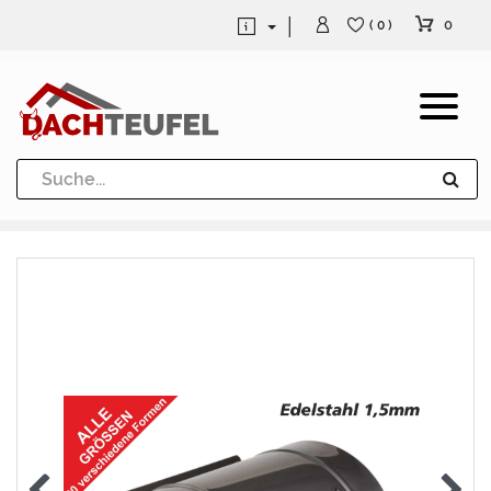
0
( 0 )
Dachrinne und Fallrohre
Werkzeuge und Löttechnik
Kugeln / Halbkugeln
Heuel Alu Dachtritte
Heuel Alu Schneefang
Kaminabdeckung