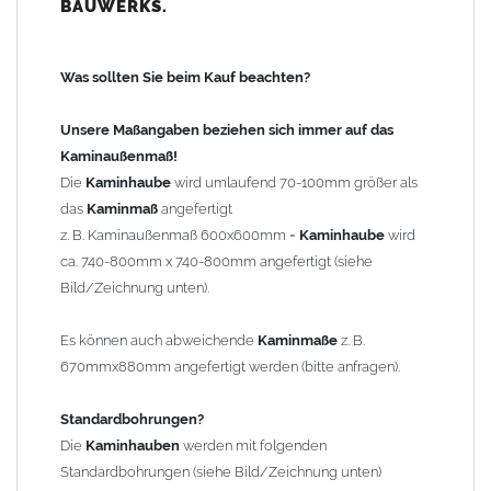
BAUWERKS.
100mm
bis 1000mm Kaminbreite: Abstand vom Kaminrand ca.
120mm
Was sollten Sie beim Kauf beachten?
ab 1000mm Kaminbreite: Abstand vom Kaminrand ca.
140mm
Unsere Maßangaben beziehen sich immer auf das
Andere Bohrmaße sind auf Anfrage möglich (Aufpreis
Kaminaußenmaß!
Sonderbohrung 55,99 EUR).
Die
Kaminhaube
wird umlaufend 70-100mm größer als
das
Kaminmaß
angefertigt
z. B. Kaminaußenmaß 600x600mm =
Kaminhaube
wird
Befestigung/Stützen
ca. 740-800mm x 740-800mm angefertigt (siehe
Die
Kaminhaube
wird inkl.
Edelstahl
Befestigungsmaterial
Bild/Zeichnung unten).
geliefert. Die Standardflachstützen sind aus
Edelstahl
(40x4mm)
und haben eine Höhe von 17cm. Die Höhe der Kaminhaube
Es können auch abweichende
Kaminmaße
z. B.
beträgt ca. 25cm bis 30cm. Die
Kaminhaube
kann mit längeren
670mmx880mm angefertigt werden (bitte anfragen).
Stützen bis Höhe 450mm geliefert werden (Aufpreis 42,89 EUR).
Standardbohrungen?
Kaminkopfabdeckung
Die
Kaminhauben
werden mit folgenden
Die
Kaminhaube
wird
ohne
Kaminkopfabdeckung
geliefert.
Standardbohrungen (siehe Bild/Zeichnung unten)
Kaminkopfabdeckungen
finden Sie unter "
Kaminabdeckung
".