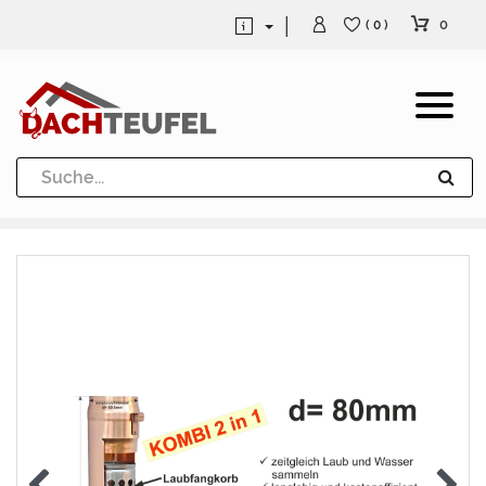
0
( 0 )
Dachrinne und Fallrohre
Werkzeuge und Löttechnik
Kugeln / Halbkugeln
Heuel Alu Dachtritte
Heuel Alu Schneefang
Kaminabdeckung