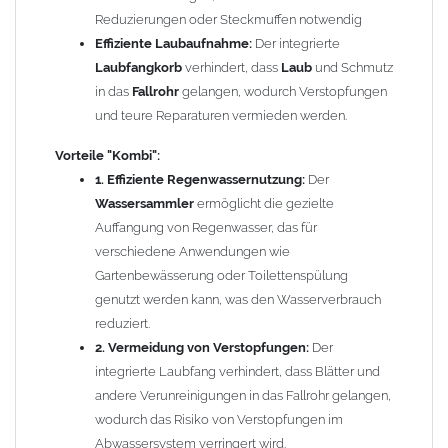
Reinigung, da der
Reduzierungen oder Steckmuffen notwendig
Laubfang
leicht entnommen und
gereinigt werden kann, was den Wartungsaufwand
Effiziente Laubaufnahme:
Der integrierte
minimiert.
Laubfangkorb
verhindert, dass
Laub
und Schmutz
4. Kosteneinsparungen:
in das
Fallrohr
gelangen, wodurch Verstopfungen
Durch die Nutzung von
Regenwasser können die Wasserrechnungen gesenkt
und teure Reparaturen vermieden werden.
werden, während der
Laubfang
die Notwendigkeit für
Vorteile
"Kombi":
teure Rohrreinigungen und Reparaturen reduziert.
1. Effiziente Regenwassernutzung:
Der
5. Platzsparendes Design:
Ein kombiniertes Produkt spart
Wassersammler
ermöglicht die gezielte
Platz, da es zwei Funktionen in einem Gerät vereint, was
Auffangung von Regenwasser, das für
besonders vorteilhaft in Bereichen mit begrenztem Raum
verschiedene Anwendungen wie
ist.
Gartenbewässerung oder Toilettenspülung
Fazit:
Die
"Kombi" Regenrohrklappe
genutzt werden kann, was den Wasserverbrauch
, die sowohl einen
Laubfang
als auch einen
reduziert.
Wassersammler
integriert, bietet
zahlreiche Vorteile, die sowohl die Effizienz der
2. Vermeidung von Verstopfungen:
Der
Regenwassernutzung
integrierte Laubfang verhindert, dass Blätter und
als auch die Wartungsfreundlichkeit
verbessern. Es ist eine nachhaltige und kosteneffektive Lösung
andere Verunreinigungen in das Fallrohr gelangen,
für jeden Haushalt oder gewerblichen Betrieb, der Wert auf eine
wodurch das Risiko von Verstopfungen im
effektive Wasserbewirtschaftung legt.
Abwassersystem verringert wird.