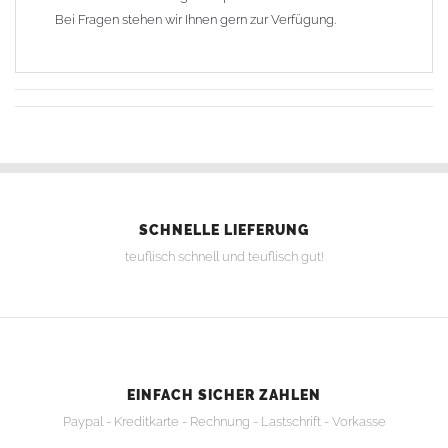
Bei Fragen stehen wir Ihnen gern zur Verfügung.
SCHNELLE LIEFERUNG
teuflisch schnell und teuflisch gut!
EINFACH SICHER ZAHLEN
Paypal - Kreditkarte - Rechnung - Lastschrift - Vorkasse