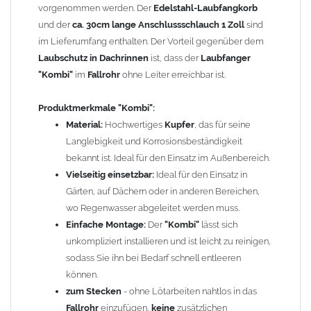
vorgenommen werden. Der
Edelstahl-Laubfangkorb
Steckmuffen notwendig
und der
ca. 30cm lange Anschlussschlauch 1 Zoll
sind
Effiziente Laubaufnahme:
Der integrierte
Laubfangkorb
im Lieferumfang enthalten. Der Vorteil gegenüber dem
verhindert, dass
Laub
und Schmutz in das
Fallrohr
Laubschutz in Dachrinnen
ist, dass der
Laubfanger
gelangen, wodurch Verstopfungen und teure Reparaturen
"Kombi"
im
Fallrohr
ohne Leiter erreichbar ist.
vermieden werden.
Vorteile
Produktmerkmale
"Kombi":
"Kombi":
1. Effiziente Regenwassernutzung:
Material:
Hochwertiges
Kupfer
Der
, das für seine
Wassersammler
ermöglicht die gezielte Auffangung von Regenwasser, das
Langlebigkeit und Korrosionsbeständigkeit
für verschiedene Anwendungen wie Gartenbewässerung
bekannt ist. Ideal für den Einsatz im Außenbereich.
oder Toilettenspülung genutzt werden kann, was den
Vielseitig einsetzbar:
Ideal für den Einsatz in
Wasserverbrauch reduziert.
Gärten, auf Dächern oder in anderen Bereichen,
2. Vermeidung von Verstopfungen:
wo Regenwasser abgeleitet werden muss.
Der integrierte
Laubfang verhindert, dass Blätter und andere
Einfache Montage:
Der
"Kombi"
lässt sich
Verunreinigungen in das Fallrohr gelangen, wodurch das
unkompliziert installieren und ist leicht zu reinigen,
Risiko von Verstopfungen im Abwassersystem verringert
sodass Sie ihn bei Bedarf schnell entleeren
wird.
können.
3. Einfache Wartung:
zum Stecken
- ohne Lötarbeiten nahtlos in das
Die Kombination aus
Laubfang
und
Wassersammler
Fallrohr
einzufügen,
ermöglicht eine unkomplizierte
keine
zusätzlichen