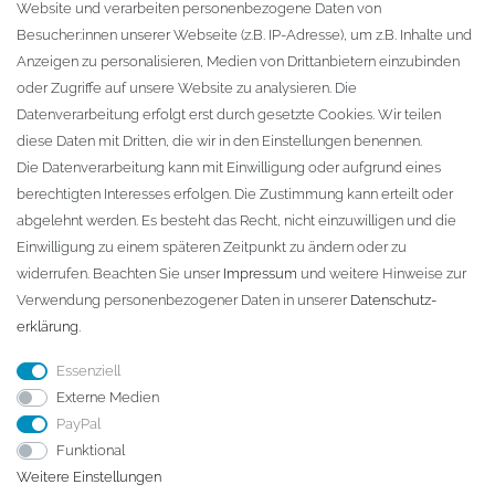
Website und verarbeiten personenbezogene Daten von
Zur Kasse
Besucher:innen unserer Webseite (z.B. IP-Adresse), um z.B. Inhalte und
KONTAKT
Anzeigen zu personalisieren, Medien von Drittanbietern einzubinden
oder Zugriffe auf unsere Website zu analysieren. Die
Fa. Steffen Jost
Datenverarbeitung erfolgt erst durch gesetzte Cookies. Wir teilen
Söbrigener Weg 50
diese Daten mit Dritten, die wir in den Einstellungen benennen.
D-01796 Pirna
Die Datenverarbeitung kann mit Einwilligung oder aufgrund eines
berechtigten Interesses erfolgen. Die Zustimmung kann erteilt oder
abgelehnt werden. Es besteht das Recht, nicht einzuwilligen und die
Telefon:
+49 (0)3501 507295
Einwilligung zu einem späteren Zeitpunkt zu ändern oder zu
info@dach-teufel.de
widerrufen. Beachten Sie unser
Impressum
und weitere Hinweise zur
Verwendung personenbezogener Daten in unserer
Daten­schutz­
erklärung
.
Essenziell
Externe Medien
PayPal
Funktional
Weitere Einstellungen