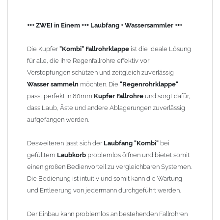
Der Einbau kann problemlos an bestehenden Fallrohren
vorgenommen werden. Der
Edelstahl-Laubfangkorb
und der
+++ ZWEI in Einem +++ Laubfang + Wassersammler +++
ca. 30cm lange Anschlussschlauch 1 Zoll
sind im Lieferumfang
enthalten. Der Vorteil gegenüber dem
Laubschutz in
Die Kupfer
"Kombi" Fallrohrklappe
ist die ideale Lösung
Dachrinnen
ist, dass der
Laubfanger "Kombi"
im
Fallrohr
ohne
für alle, die ihre Regenfallrohre effektiv vor
Leiter erreichbar ist.
Verstopfungen schützen und zeitgleich zuverlässig
Wasser sammeln
möchten. Die
"Regenrohrklappe"
Produktmerkmale
"Kombi":
passt perfekt in 80mm
Kupfer Fallrohre
und sorgt dafür,
Material:
Hochwertiges
Kupfer
, das für seine
dass Laub, Äste und andere Ablagerungen zuverlässig
Langlebigkeit und Korrosionsbeständigkeit bekannt ist.
aufgefangen werden.
Ideal für den Einsatz im Außenbereich.
Vielseitig einsetzbar:
Ideal für den Einsatz in Gärten, auf
Desweiteren lässt sich der
Laubfang "Kombi"
bei
Dächern oder in anderen Bereichen, wo Regenwasser
gefülltem
Laubkorb
problemlos öffnen und bietet somit
abgeleitet werden muss.
einen großen Bedienvorteil zu vergleichbaren Systemen.
Einfache Montage:
Der
"Kombi"
lässt sich unkompliziert
Die Bedienung ist intuitiv und somit kann die Wartung
installieren und ist leicht zu reinigen, sodass Sie ihn bei
und Entleerung von jedermann durchgeführt werden.
Bedarf schnell entleeren können.
zum Stecken
- ohne Lötarbeiten nahtlos in das
Fallrohr
Der Einbau kann problemlos an bestehenden Fallrohren
einzufügen,
keine
zusätzlichen Reduzierungen oder