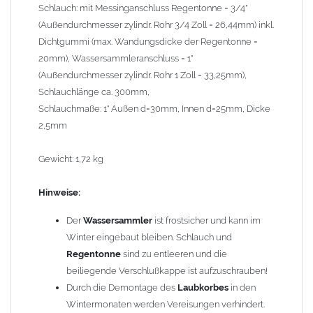
Regenwasser von Kupfer auf sie fließt. Lösung: Materialien
Schlauch: mit Messinganschluss Regentonne = 3/4"
trennen (z. B. durch Trennstreifen oder Beschichtungen) und den
(Außendurchmesser zylindr. Rohr 3/4 Zoll = 26,44mm) inkl.
Wasserfluss so lenken, dass er nur von Zink, Aluminium und
Dichtgummi (max. Wandungsdicke der Regentonne =
verzinkten Bauteilen in Richtung Kupfer verläuft.
Richtige
20mm), Wassersammleranschluss = 1"
Kombinationen ->
Zink, Aluminium und verzinkte Bauteile
(Außendurchmesser zylindr. Rohr 1 Zoll = 33,25mm),
können miteinander verbaut werden, da sie in der
Schlauchlänge ca. 300mm,
elektrochemischen Spannungsreihe nahe beieinander liegen.
Schlauchmaße: 1" Außen d=30mm, Innen d=25mm, Dicke
Kupfer kann mit Edelstahl und Blei kombiniert werden, da keine
2,5mm
erhebliche Kontaktkorrosion auftritt.
Gewicht: 1,72 kg
Einbauhinweis bei alten
gelöteten und gefalzten
Regenfallrohren (Rohre hergestellt vor 2000)
: Der Umbau bei
Hinweise:
gefalzten Alu-, Kupferrohren und gelöteten Zinkrohren ist oft
etwas schwierig, da diese nicht so passgenau sind wie heutige
Der
Wassersammler
ist frostsicher und kann im
lasergeschweißte Rohre. Maßabweichungen von 1–2 mm sind
Winter eingebaut bleiben. Schlauch und
möglich. Anpassungsarbeiten wie Einziehen und Aufweiten sind
Regentonne
sind zu entleeren und die
manchmal nötig, oder es muss sogar das Rohr ober- und
beiliegende Verschlußkappe ist aufzuschrauben!
unterhalb durch ein neues lasergeschweißtes Fallrohr ersetzt
Durch die Demontage des
Laubkorbes
in den
werden.
Wintermonaten werden Vereisungen verhindert.