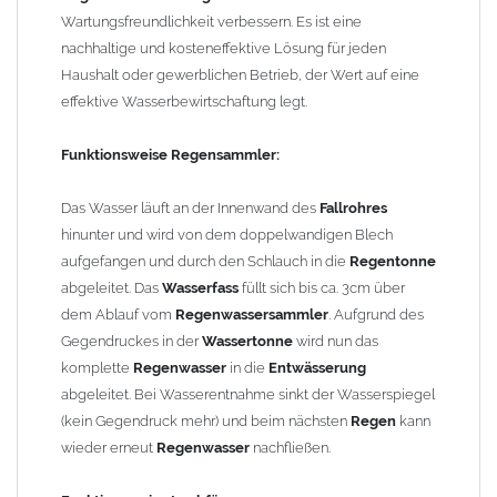
Einfache Montage:
Wartungsfreundlichkeit verbessern. Es ist eine
ca. 45cm aus dem Fallrohr heraussägen
nachhaltige und kosteneffektive Lösung für jeden
Regenrohrklappe
dazwischen stecken
Haushalt oder gewerblichen Betrieb, der Wert auf eine
FERTIG!
effektive Wasserbewirtschaftung legt.
Einbautipps:
Funktionsweise Regensammler:
Der nachträgliche Einbau ist problemlos. Durch einfaches
Heraussägen eines ca. 45cm langen Teilstücks lässt sich die
Das Wasser läuft an der Innenwand des
Fallrohres
Fallrohrklappe "Kombi"
hinunter und wird von dem doppelwandigen Blech
leicht in bereits vorhandene
Fallrohre
einsetzen. Die
aufgefangen und durch den Schlauch in die
Fallrohrklappe "Kombi"
hat oben eine weite Seite
Regentonne
und passt auf das normale Fallrohr. Unten ist die
abgeleitet. Das
Wasserfass
füllt sich bis ca. 3cm über
Wasserklappe
eingezogen und passt problemlos in das
dem Ablauf vom
Regenwassersammler
Fallrohr
. Aufgrund des
(auch ohne
Fallrohrmuffe). Bei
Gegendruckes in der
Fallrohren, die vor dem Jahr 2000 hergestellt
Wassertonne
wird nun das
wurden
komplette
, beachten Sie bitte den Einbauhinweis (siehe ->
Regenwasser
in die
Entwässerung
Allgemeine Hinweise).
abgeleitet. Bei Wasserentnahme sinkt der Wasserspiegel
(kein Gegendruck mehr) und beim nächsten
Regen
kann
Um die Standsicherheit von
wieder erneut
Regenwasser
der Regenrohrklappe
nachfließen.
zu
gewährleisten, können in Abhängigkeit der vorhandenen