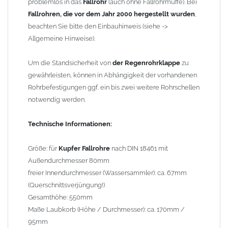
problemlos in das
Fallrohr
(auch ohne Fallrohrmuffe). Bei
Fallrohren, die vor dem Jahr 2000 hergestellt wurden
,
Hinweise:
beachten Sie bitte den Einbauhinweis (siehe ->
Der
Allgemeine Hinweise).
Wassersammler
ist frostsicher und kann im Winter
eingebaut bleiben. Schlauch und
Regentonne
sind zu
entleeren und die beiliegende Verschlußkappe ist
Um die Standsicherheit von
der Regenrohrklappe
zu
aufzuschrauben!
gewährleisten, können in Abhängigkeit der vorhandenen
Durch die Demontage des
Rohrbefestigungen ggf. ein bis zwei weitere Rohrschellen
Laubkorbes
in den
Wintermonaten werden Vereisungen verhindert.
notwendig werden.
Aufgrund des geringen Öffnungswinkels (max. 45°) ist die
Regenrohrklappe
Technische Informationen:
nicht zum Füllen von Regentonnen
geeignet.
Der "Kombi" passt nicht in Kunststoffrohre
Größe: für
Kupfer Fallrohre
nach DIN 18461 mit
Außendurchmesser 80mm
Allgemeine Hinweise / Informationen:
freier Innendurchmesser (Wassersammler): ca. 67mm
Wegen der
elektrochemischen Kontaktkorrosion
dürfen
(Querschnittsverjüngung!)
Kupferbauteile nicht mit Zink, Aluminium oder verzinkten
Gesamthöhe: 550mm
Bauteilen zusammen verbaut werden. Diese Metalle werden
Maße Laubkorb (Höhe / Durchmesser): ca. 170mm /
durch Kupferionen stark angegriffen, insbesondere wenn
95mm