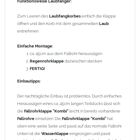
Rohrbefestigungen ggf. ein bis zwei weitere Rohrschellen
Funktionsweise Laubfänger:
notwendig werden.
Zum Leeren des
Laubfangkorbes
einfach die Klappe
Technische Informationen:
öffnen und den Korb mit dem gesammelten
Laub
entnehmen.
Größe: für
Kupfer Fallrohre
nach DIN 18461 mit
Außendurchmesser 80mm
Einfache Montage:
freier Innendurchmesser (Wassersammler): ca. 67mm
ca. 45cm aus dem Fallrohr heraussägen
(Querschnittsverjüngung!)
Regenrohrklappe
dazwischen stecken
Gesamthöhe: 550mm
FERTIG!
Maße Laubkorb (Höhe / Durchmesser): ca. 170mm / 95mm
Einbautipps:
Schlauch: mit Messinganschluss Regentonne = 3/4"
(Außendurchmesser zylindr. Rohr 3/4 Zoll = 26,44mm) inkl.
Der nachträgliche Einbau ist problemlos. Durch einfaches
Dichtgummi (max. Wandungsdicke der Regentonne = 20mm),
Heraussägen eines ca. 45cm langen Teilstücks lässt sich
Wassersammleranschluss = 1" (Außendurchmesser zylindr. Rohr
die
Fallrohrklappe "Kombi"
leicht in bereits vorhandene
1 Zoll = 33,25mm), Schlauchlänge ca. 300mm,
Fallrohre
einsetzen. Die
Fallrohrklappe "Kombi"
hat
Schlauchmaße: 1" Außen d=30mm, Innen d=25mm, Dicke 2,5mm
oben eine weite Seite und passt auf das normale Fallrohr.
Unten ist die
Wasserklappe
eingezogen und passt
Gewicht: 1,72 kg