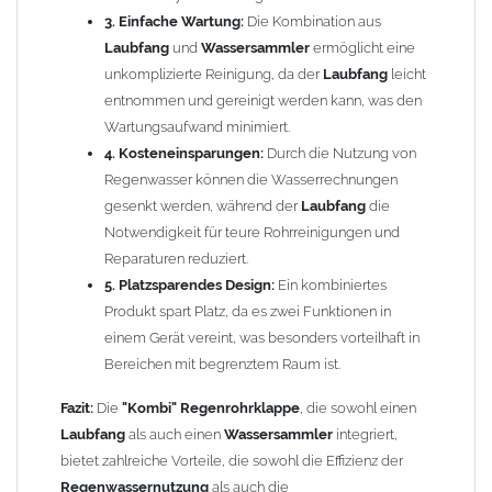
3. Einfache Wartung:
Die Kombination aus
Funktionsweise Regensammler:
Laubfang
und
Wassersammler
ermöglicht eine
unkomplizierte Reinigung, da der
Laubfang
leicht
Das Wasser läuft an der Innenwand des
entnommen und gereinigt werden kann, was den
Fallrohres
hinunter und
wird von dem doppelwandigen Blech aufgefangen und durch
Wartungsaufwand minimiert.
den Schlauch in die
4. Kosteneinsparungen:
Regentonne
abgeleitet. Das
Durch die Nutzung von
Wasserfass
füllt
sich bis ca. 3cm über dem Ablauf vom
Regenwasser können die Wasserrechnungen
Regenwassersammler
.
Aufgrund des Gegendruckes in der
gesenkt werden, während der
Wassertonne
Laubfang
die
wird nun das
komplette
Regenwasser
Notwendigkeit für teure Rohrreinigungen und
in die
Entwässerung
abgeleitet. Bei
Wasserentnahme sinkt der Wasserspiegel (kein Gegendruck
Reparaturen reduziert.
mehr) und beim nächsten
5. Platzsparendes Design:
Regen
kann wieder erneut
Ein kombiniertes
Regenwasser
Produkt spart Platz, da es zwei Funktionen in
nachfließen.
einem Gerät vereint, was besonders vorteilhaft in
Funktionsweise Laubfänger:
Bereichen mit begrenztem Raum ist.
Fazit:
Die
"Kombi" Regenrohrklappe
, die sowohl einen
Zum Leeren des
Laubfangkorbes
einfach die Klappe öffnen und
Laubfang
als auch einen
Wassersammler
integriert,
den Korb mit dem gesammelten
Laub
entnehmen.
bietet zahlreiche Vorteile, die sowohl die Effizienz der
Regenwassernutzung
als auch die