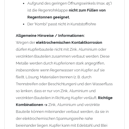
Aufgrund des geringen Öffnungswinkels (max. 45°)
Zusammenbau von
ist die Regenrohrklappe
Metall-Regenfallrohren mit KG- und HT-
nicht zum Füllen von
Rohren
: Der direkte Zusammenbau von Metall- und
Regentonnen geeignet.
Kunststoffrohren ist aufgrund der unterschiedlichen
Der "Kombi" passt nicht in Kunststoffrohre
Wandstärken nur eingeschränkt möglich. Zu diesem Zweck
Allgemeine Hinweise / Informationen:
führen wir einige Adapter in unserem Sortiment. Bei Fragen
Wegen der
elektrochemischen Kontaktkorrosion
stehen wir Ihnen gern zur Verfügung.
dürfen Kupferbauteile nicht mit Zink, Aluminium oder
verzinkten Bauteilen zusammen verbaut werden. Diese
Metalle werden durch Kupferionen stark angegriffen,
insbesondere wenn Regenwasser von Kupfer auf sie
fließt. Lösung: Materialien trennen (z. B. durch
Trennstreifen oder Beschichtungen) und den Wasserfluss
so lenken, dass er nur von Zink, Aluminium und
verzinkten Bauteilen in Richtung Kupfer verläuft.
Richtige
Kombinationen ->
Zink, Aluminium und verzinkte
Bauteile können miteinander verbaut werden, da sie in
der elektrochemischen Spannungsreihe nahe
beieinander liegen. Kupfer kann mit Edelstahl und Blei