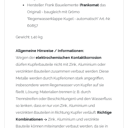
Einbauhinweis bei alten
gelöteten und gefalzten
Hersteller: Frank Bauelemente (
Frankomat
das
Regenfallrohren (Rohre hergestellt vor 2000)
: Der Umbau bei
Original) - baugleich mit Grömo
gefalzten Alu-, Kupferrohren und gelöteten Zinkrohren ist oft
"Regenwasserklappe Kugel - automatisch" Art.-Nr.
etwas schwierig, da diese nicht so passgenau sind wie heutige
60857
lasergeschweißte Rohre. Maßabweichungen von 1–2 mm sind
möglich. Anpassungsarbeiten wie Einziehen und Aufweiten sind
Gewicht: 1,40 kg
manchmal nötig, oder es muss sogar das Rohr ober- und
unterhalb durch ein neues lasergeschweißtes Fallrohr ersetzt
Allgemeine Hinweise / Informationen:
werden.
Wegen der
elektrochemischen Kontaktkorrosion
dürfen Kupferbauteile nicht mit Zink, Aluminium oder
Zusammenbau von
Metall-Regenfallrohren mit KG- und HT-
verzinkten Bauteilen zusammen verbaut werden. Diese
Rohren
: Der direkte Zusammenbau von Metall- und
Metalle werden durch Kupferionen stark angegriffen,
Kunststoffrohren ist aufgrund der unterschiedlichen
insbesondere wenn Regenwasser von Kupfer auf sie
Wandstärken nur eingeschränkt möglich. Zu diesem Zweck
fließt. Lösung: Materialien trennen (z. B. durch
führen wir einige Adapter in unserem Sortiment. Bei Fragen
Trennstreifen oder Beschichtungen) und den Wasserfluss
stehen wir Ihnen gern zur Verfügung.
so lenken, dass er nur von Zink, Aluminium und
verzinkten Bauteilen in Richtung Kupfer verläuft.
Richtige
Kombinationen ->
Zink, Aluminium und verzinkte
Bauteile können miteinander verbaut werden, da sie in