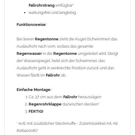
Einbautipps:
Fallrohrstrang
einfügbar*
wartungsfrei und langlebig
Der nachträgliche Einbau ist problemlos. Durch einfaches
Heraussägen eines ca. 37 cm langen Teilstücks lässt sich die
Funktionsweise:
Regenwasserklappe
leicht in bereits vorhandene
Fallrohre
einsetzen. Die
Regenrohrklappe
hat oben eine weite Seite und
Bei leerer
Regentonne
zieht die Kugel (Schwimmer) das
passt auf das normale
Fallrohr
. Unten wird an ein
Fallrohr
mit
Auslaufrohr nach vorn, sodass das gesamte
Muffe angeschlossen. Hat Ihr
Fallrohr
keine Muffe, wird eine
Regenwasser
in die
Regentonne
umgeleitet wird. Steigt
zusätzliche
Steckmuffe
(Art.-Nr. 806400087, nicht enthalten)
der Wasserspiegel, hebt sich der Schwimmer, das
benötigt. Diesen Artikel finden Sie unter Reduzierungen.
Auslaufrohr geht in senkrechte Position zurück und das
Mit der Länge der Schwimmerschnur können Sie den Füllstand
Wasser fließt im
Fallrohr
ab.
in der
Regentonne
individuell einstellen.
Einfache Montage:
Bei
Fallrohren, die vor dem Jahr 2000 hergestellt wurden
,
Ca. 37 cm aus dem
Fallrohr
heraussägen
beachten Sie bitte den Einbauhinweis (siehe -> Allgemeine
Regenrohrklappe
dazwischen stecken*
Hinweise).
FERTIG!
Um die Standsicherheit von
der Regenrohrklappe
zu
* evtl. mit zusätzlicher Steckmuffe - Zubehörartikel Art.-Nr.
gewährleisten, können in Abhängigkeit der vorhandenen
806400087