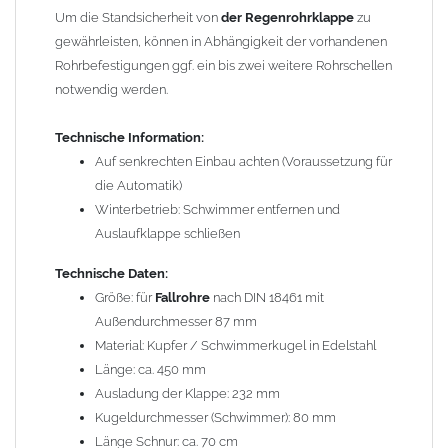
automatisch" Art.-Nr. 60857
Um die Standsicherheit von
der Regenrohrklappe
zu
gewährleisten, können in Abhängigkeit der vorhandenen
Gewicht: 1,40 kg
Rohrbefestigungen ggf. ein bis zwei weitere Rohrschellen
notwendig werden.
Allgemeine Hinweise / Informationen:
Wegen der
elektrochemischen Kontaktkorrosion
dürfen
Technische Information:
Kupferbauteile nicht mit Zink, Aluminium oder verzinkten
Auf senkrechten Einbau achten (Voraussetzung für
Bauteilen zusammen verbaut werden. Diese Metalle werden
die Automatik)
durch Kupferionen stark angegriffen, insbesondere wenn
Winterbetrieb: Schwimmer entfernen und
Regenwasser von Kupfer auf sie fließt. Lösung: Materialien
Auslaufklappe schließen
trennen (z. B. durch Trennstreifen oder Beschichtungen) und den
Wasserfluss so lenken, dass er nur von Zink, Aluminium und
Technische Daten:
verzinkten Bauteilen in Richtung Kupfer verläuft.
Richtige
Größe: für
Fallrohre
nach DIN 18461 mit
Kombinationen ->
Zink, Aluminium und verzinkte Bauteile
Außendurchmesser 87 mm
können miteinander verbaut werden, da sie in der
Material: Kupfer / Schwimmerkugel in Edelstahl
elektrochemischen Spannungsreihe nahe beieinander liegen.
Länge: ca. 450 mm
Kupfer kann mit Edelstahl und Blei kombiniert werden, da keine
Ausladung der Klappe: 232 mm
erhebliche Kontaktkorrosion auftritt.
Kugeldurchmesser (Schwimmer): 80 mm
Länge Schnur: ca. 70 cm