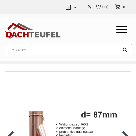
0
( 0 )
Dachrinne und Fallrohre
Werkzeuge und Löttechnik
Kugeln / Halbkugeln
Heuel Alu Dachtritte
Heuel Alu Schneefang
Kaminabdeckung