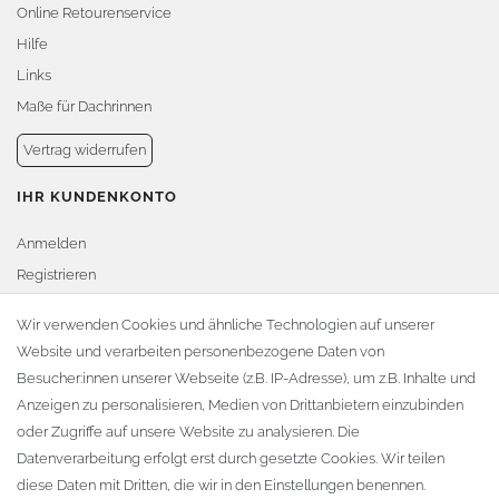
Online Retourenservice
Hilfe
Links
Maße für Dachrinnen
Vertrag widerrufen
IHR KUNDENKONTO
Anmelden
Registrieren
Warenkorb
Wir verwenden Cookies und ähnliche Technologien auf unserer
Website und verarbeiten personenbezogene Daten von
Zur Kasse
Besucher:innen unserer Webseite (z.B. IP-Adresse), um z.B. Inhalte und
KONTAKT
Anzeigen zu personalisieren, Medien von Drittanbietern einzubinden
oder Zugriffe auf unsere Website zu analysieren. Die
Fa. Steffen Jost
Datenverarbeitung erfolgt erst durch gesetzte Cookies. Wir teilen
Söbrigener Weg 50
diese Daten mit Dritten, die wir in den Einstellungen benennen.