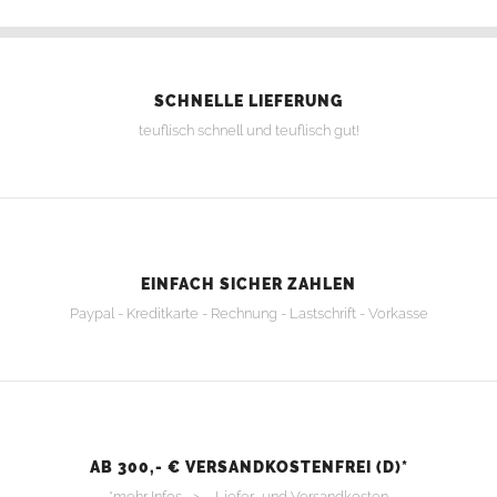
SCHNELLE LIEFERUNG
teuflisch schnell und teuflisch gut!
EINFACH SICHER ZAHLEN
Paypal - Kreditkarte - Rechnung - Lastschrift - Vorkasse
AB 300,- € VERSANDKOSTENFREI (D)*
*mehr Infos >
Liefer- und Versandkosten