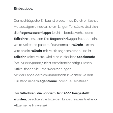
Rohrbefestigungen ggf. ein bis zwei weitere Rohrschellen
notwendig werden.
Einbautipps:
Technische Information:
Der nachträgliche Einbau ist problemlos. Durch einfaches
Auf senkrechten Einbau achten (Voraussetzung für die
Heraussägen eines ca. 37 cm langen Teilstücks lässt sich
Automatik)
die
Regenwasserklappe
leicht in bereits vorhandene
Winterbetrieb: Schwimmer entfernen und Auslaufklappe
Fallrohre
einsetzen. Die
Regenrohrklappe
hat oben eine
schließen
weite Seite und passt auf das normale
Fallrohr
. Unten
wird an ein
Fallrohr
mit Muffe angeschlossen. Hat Ihr
Technische Daten:
Fallrohr
keine Muffe, wird eine zusätzliche
Steckmuffe
Größe: für
Fallrohre
nach DIN 18461 mit
(Art.-Nr. 806400087, nicht enthalten) benötigt. Diesen
Außendurchmesser 87 mm
Artikel finden Sie unter Reduzierungen.
Material: Kupfer / Schwimmerkugel in Edelstahl
Mit der Länge der Schwimmerschnur können Sie den
Länge: ca. 450 mm
Füllstand in der
Regentonne
individuell einstellen.
Ausladung der Klappe: 232 mm
Kugeldurchmesser (Schwimmer): 80 mm
Bei
Fallrohren, die vor dem Jahr 2000 hergestellt
Länge Schnur: ca. 70 cm
wurden
, beachten Sie bitte den Einbauhinweis (siehe ->
Hersteller: Frank Bauelemente (
Frankomat
das Original) -
Allgemeine Hinweise).
baugleich mit Grömo "Regenwasserklappe Kugel -