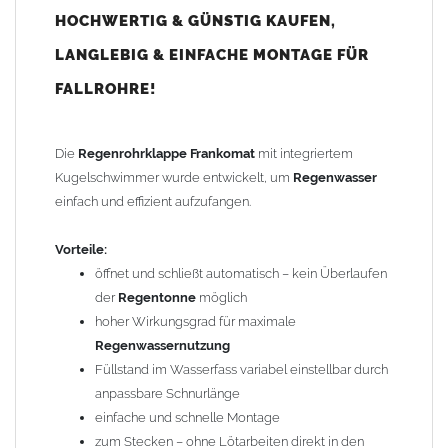
Fallrohrstrang
einfügbar*
HOCHWERTIG & GÜNSTIG KAUFEN,
wartungsfrei und langlebig
LANGLEBIG & EINFACHE MONTAGE FÜR
Funktionsweise:
FALLROHRE!
Bei leerer
Regentonne
zieht die Kugel (Schwimmer) das
Auslaufrohr nach vorn, sodass das gesamte
Regenwasser
in die
Die
Regenrohrklappe Frankomat
mit integriertem
Regentonne
umgeleitet wird. Steigt der Wasserspiegel, hebt
Kugelschwimmer wurde entwickelt, um
Regenwasser
sich der Schwimmer, das Auslaufrohr geht in senkrechte Position
einfach und effizient aufzufangen.
zurück und das Wasser fließt im
Fallrohr
ab.
Vorteile:
Einfache Montage:
öffnet und schließt automatisch – kein Überlaufen
Ca. 37 cm aus dem
Fallrohr
heraussägen
der
Regentonne
möglich
Regenrohrklappe
dazwischen stecken*
hoher Wirkungsgrad für maximale
FERTIG!
Regenwassernutzung
Füllstand im Wasserfass variabel einstellbar durch
* evtl. mit zusätzlicher Steckmuffe - Zubehörartikel Art.-Nr.
anpassbare Schnurlänge
806400087
einfache und schnelle Montage
zum Stecken – ohne Lötarbeiten direkt in den