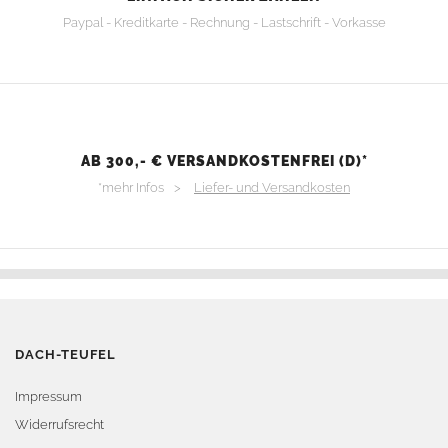
Paypal - Kreditkarte - Rechnung - Lastschrift - Vorkasse
AB 300,- € VERSANDKOSTENFREI (D)*
*mehr Infos >
Liefer- und Versandkosten
DACH-TEUFEL
Impressum
Widerrufsrecht