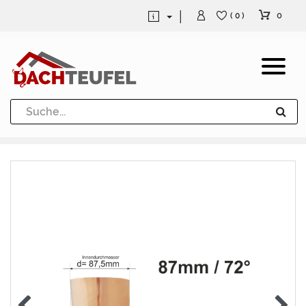
0
( 0 )
Dachrinne und Fallrohre
Werkzeuge und Löttechnik
Kugeln / Halbkugeln
Heuel Alu Dachtritte
Heuel Alu Schneefang
Kaminabdeckung