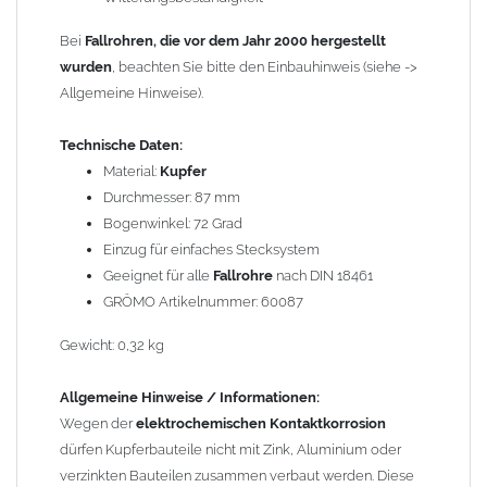
durch Kupferionen stark angegriffen, insbesondere wenn
Regenwasser von Kupfer auf sie fließt. Lösung: Materialien
Bei
Fallrohren, die vor dem Jahr 2000 hergestellt
trennen (z. B. durch Trennstreifen oder Beschichtungen) und den
wurden
, beachten Sie bitte den Einbauhinweis (siehe ->
Wasserfluss so lenken, dass er nur von Zink, Aluminium und
Allgemeine Hinweise).
verzinkten Bauteilen in Richtung Kupfer verläuft.
Richtige
Kombinationen ->
Technische Daten:
Zink, Aluminium und verzinkte Bauteile
können miteinander verbaut werden, da sie in der
Material:
Kupfer
elektrochemischen Spannungsreihe nahe beieinander liegen.
Durchmesser: 87 mm
Kupfer kann mit Edelstahl und Blei kombiniert werden, da keine
Bogenwinkel: 72 Grad
erhebliche Kontaktkorrosion auftritt.
Einzug für einfaches Stecksystem
Geeignet für alle
Fallrohre
nach DIN 18461
Einbauhinweis bei alten
GRÖMO Artikelnummer: 60087
gelöteten und gefalzten
Regenfallrohren (Rohre hergestellt vor 2000)
: Der Umbau bei
Gewicht: 0,32 kg
gefalzten Alu-, Kupferrohren und gelöteten Zinkrohren ist oft
etwas schwierig, da diese nicht so passgenau sind wie heutige
Allgemeine Hinweise / Informationen:
lasergeschweißte Rohre. Maßabweichungen von 1–2 mm sind
Wegen der
elektrochemischen Kontaktkorrosion
möglich. Anpassungsarbeiten wie Einziehen und Aufweiten sind
dürfen Kupferbauteile nicht mit Zink, Aluminium oder
manchmal nötig, oder es muss sogar das Rohr ober- und
verzinkten Bauteilen zusammen verbaut werden. Diese
unterhalb durch ein neues lasergeschweißtes Fallrohr ersetzt