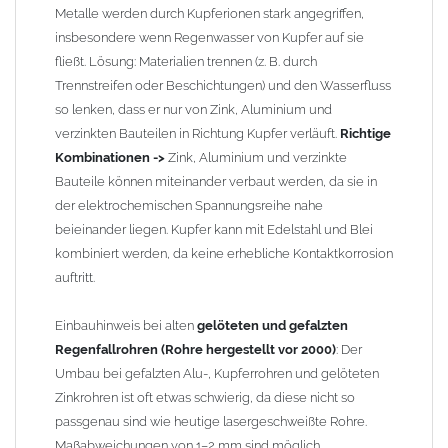
Metalle werden durch Kupferionen stark angegriffen,
werden.
insbesondere wenn Regenwasser von Kupfer auf sie
fließt. Lösung: Materialien trennen (z. B. durch
Zusammenbau von
Metall-Regenfallrohren mit KG- und HT-
Trennstreifen oder Beschichtungen) und den Wasserfluss
Rohren
: Der direkte Zusammenbau von Metall- und
so lenken, dass er nur von Zink, Aluminium und
Kunststoffrohren ist aufgrund der unterschiedlichen
verzinkten Bauteilen in Richtung Kupfer verläuft.
Richtige
Wandstärken nur eingeschränkt möglich. Zu diesem Zweck
Kombinationen ->
Zink, Aluminium und verzinkte
führen wir einige Adapter in unserem Sortiment. Bei Fragen
Bauteile können miteinander verbaut werden, da sie in
stehen wir Ihnen gern zur Verfügung.
der elektrochemischen Spannungsreihe nahe
beieinander liegen. Kupfer kann mit Edelstahl und Blei
kombiniert werden, da keine erhebliche Kontaktkorrosion
auftritt.
Einbauhinweis bei alten
gelöteten und gefalzten
Regenfallrohren (Rohre hergestellt vor 2000)
: Der
Umbau bei gefalzten Alu-, Kupferrohren und gelöteten
Zinkrohren ist oft etwas schwierig, da diese nicht so
passgenau sind wie heutige lasergeschweißte Rohre.
Maßabweichungen von 1–2 mm sind möglich.