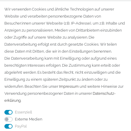
Warenkorb
Wir verwenden Cookies und ähnliche Technologien auf unserer
Website und verarbeiten personenbezogene Daten von
Zur Kasse
Besucher:innen unserer Webseite (z.B. IP-Adresse), um z.B. Inhalte und
KONTAKT
Anzeigen zu personalisieren, Medien von Drittanbietern einzubinden
oder Zugriffe auf unsere Website zu analysieren. Die
Fa. Steffen Jost
Datenverarbeitung erfolgt erst durch gesetzte Cookies. Wir teilen
Söbrigener Weg 50
diese Daten mit Dritten, die wir in den Einstellungen benennen.
D-01796 Pirna
Die Datenverarbeitung kann mit Einwilligung oder aufgrund eines
berechtigten Interesses erfolgen. Die Zustimmung kann erteilt oder
abgelehnt werden. Es besteht das Recht, nicht einzuwilligen und die
Telefon:
+49 (0)3501 507295
Einwilligung zu einem späteren Zeitpunkt zu ändern oder zu
info@dach-teufel.de
widerrufen. Beachten Sie unser
Impressum
und weitere Hinweise zur
Verwendung personenbezogener Daten in unserer
Daten­schutz­
erklärung
.
Essenziell
Externe Medien
PayPal