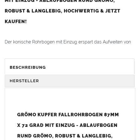
MIT EINZUG - ABLAUFBOGEN RUND GRÖMO,
ROBUST & LANGLEBIG, HOCHWERTIG & JETZT
KAUFEN!
Der konische Rohrbogen mit Einzug erspart das Aufweiten von
Fallrohren
. Er lässt sich einfach in jedes abgeschnittene Rohr mit
oder ohne Einsteckmuffe hineinstecken. Flexibler geht es nicht.
Auch optisch überzeugt der Grömo Rohrbogen durch die
BESCHREIBUNG
muffenlose, konische Form.
HERSTELLER
Vorteile:
Kein lästiges Aufweiten von Rohren mehr
Kein Aufweitwerkzeug erforderlich
Sichere Steckverbindung für Rohre mit und ohne Muffe
GRÖMO KUPFER FALLROHRBOGEN 87MM
Einfach in abgelängtes Rohr hineinstecken - direkt
einsatzbereit
X 72 GRAD MIT EINZUG - ABLAUFBOGEN
Langlebiges
Kupfer
für Außeneinsatz und
RUND GRÖMO, ROBUST & LANGLEBIG,
Witterungsbeständigkeit