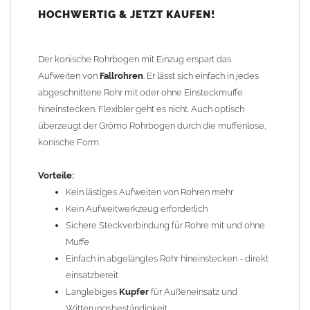
HOCHWERTIG & JETZT KAUFEN!
Bei
Fallrohren, die vor dem Jahr 2000 hergestellt wurden
,
beachten Sie bitte den Einbauhinweis (siehe -> Allgemeine
Hinweise).
Der konische Rohrbogen mit Einzug erspart das
Aufweiten von
Fallrohren
. Er lässt sich einfach in jedes
Technische Daten:
abgeschnittene Rohr mit oder ohne Einsteckmuffe
Material:
hineinstecken. Flexibler geht es nicht. Auch optisch
Kupfer
Durchmesser: 87 mm
überzeugt der Grömo Rohrbogen durch die muffenlose,
Bogenwinkel: 72 Grad
konische Form.
Einzug für einfaches Stecksystem
Geeignet für alle
Vorteile:
Fallrohre
nach DIN 18461
GRÖMO Artikelnummer: 60087
Kein lästiges Aufweiten von Rohren mehr
Kein Aufweitwerkzeug erforderlich
Gewicht: 0,32 kg
Sichere Steckverbindung für Rohre mit und ohne
Muffe
Allgemeine Hinweise / Informationen:
Einfach in abgelängtes Rohr hineinstecken - direkt
Wegen der
elektrochemischen Kontaktkorrosion
dürfen
einsatzbereit
Kupferbauteile nicht mit Zink, Aluminium oder verzinkten
Langlebiges
Kupfer
für Außeneinsatz und
Bauteilen zusammen verbaut werden. Diese Metalle werden
Witterungsbeständigkeit