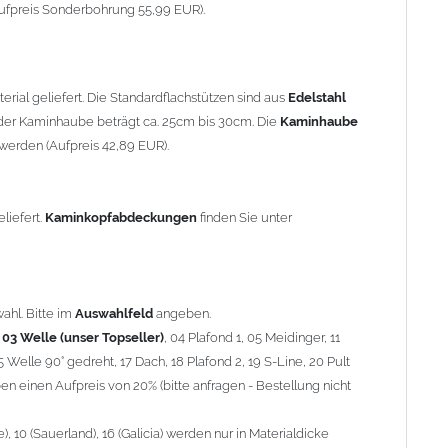
90° gedreht, 17 Dach, 18 Plafond 2, 19 S-Line, 20 Pult
ufpreis Sonderbohrung 55,99 EUR).
 einen Aufpreis von 20% (bitte anfragen - Bestellung nicht
10 (Sauerland), 16 (Galicia) werden nur in Materialdicke 1,5mm
rial geliefert. Die Standardflachstützen sind aus
Edelstahl
om 1,5mm Standardpreis)
er Kaminhaube beträgt ca. 25cm bis 30cm. Die
Kaminhaube
werden (Aufpreis 42,89 EUR).
minstützen
geliefert.
breite
über 900mm wird die
Kaminhaube
in 1,5mm Dicke
eliefert.
Kaminkopfabdeckungen
finden Sie unter
Aufpreis für 4 Stützen = 96,89 EUR, Länge ab 1200mm 6 Stützen
be
mit Ihrem zuständigen
Schornsteinfeger
.
ahl. Bitte im
Auswahlfeld
angeben.
,
03 Welle (unser Topseller)
, 04 Plafond 1, 05 Meidinger, 11
5 Welle 90° gedreht, 17 Dach, 18 Plafond 2, 19 S-Line, 20 Pult
nnen wir leider
keine
Nachnahme anbieten!
n einen Aufpreis von 20% (bitte anfragen - Bestellung nicht
 10 (Sauerland), 16 (Galicia) werden nur in Materialdicke