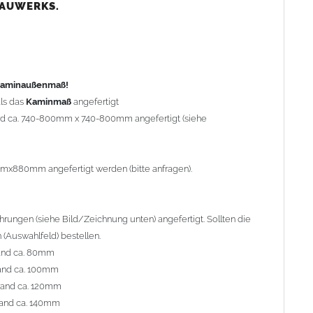
nd ca. 80mm
BAUWERKS.
nd ca. 100mm
and ca. 120mm
nd ca. 140mm
preis Sonderbohrung 55,99 EUR).
 Kaminaußenmaß!
ls das
Kaminmaß
angefertigt
rd ca. 740-800mm x 740-800mm angefertigt (siehe
al geliefert. Die Standardflachstützen sind aus
Edelstahl
r Kaminhaube beträgt ca. 25cm bis 30cm. Die
Kaminhaube
erden (Aufpreis 42,89 EUR).
mmx880mm angefertigt werden (bitte anfragen).
efert.
Kaminkopfabdeckungen
finden Sie unter
ungen (siehe Bild/Zeichnung unten) angefertigt. Sollten die
(Auswahlfeld) bestellen.
and ca. 80mm
and ca. 100mm
l. Bitte im
Auswahlfeld
angeben.
rand ca. 120mm
 Welle (unser Topseller)
, 04 Plafond 1, 05 Meidinger, 11 Solid,
and ca. 140mm