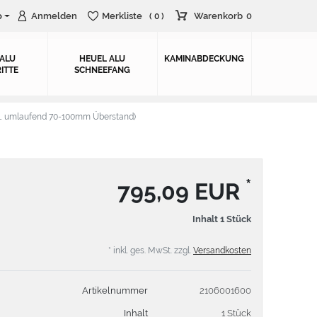
o
Anmelden
Merkliste
Warenkorb
0
( 0 )
 ALU
HEUEL ALU
KAMINABDECKUNG
ITTE
SCHNEEFANG
. umlaufend 70-100mm Überstand)
*
795,09 EUR
Inhalt
1
Stück
* inkl. ges. MwSt. zzgl.
Versandkosten
Artikelnummer
2106001600
Inhalt
1 Stück