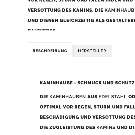
VERSOTTUNG DES KAMINS. DIE
KAMINHAU
UND DIENEN GLEICHZEITIG ALS GESTALTE
BAUWERKS.
Was sollten Sie beim Kauf beachten?
BESCHREIBUNG
HERSTELLER
Unsere Maßangaben beziehen sich immer auf das K
Die
Kaminhaube
wird umlaufend 70-100mm größer al
z. B. Kaminaußenmaß 600x600mm =
Kaminhaube
wir
KAMINHAUBE - SCHMUCK UND SCHUTZ
Bild/Zeichnung unten).
DIE
KAMINHAUBEN
AUS
EDELSTAHL
O
Es können auch abweichende
Kaminmaße
z. B. 670mm
OPTIMAL VOR REGEN, STURM UND FAL
Standardbohrungen?
BESCHÄDIGUNG UND VERSOTTUNG DES
Die
Kaminhauben
werden mit folgenden Standardbohrun
DIE ZUGLEISTUNG DES
KAMINS
UND DI
Bohrungen nicht passen dann bitte
"ohne"
Bohrungen (