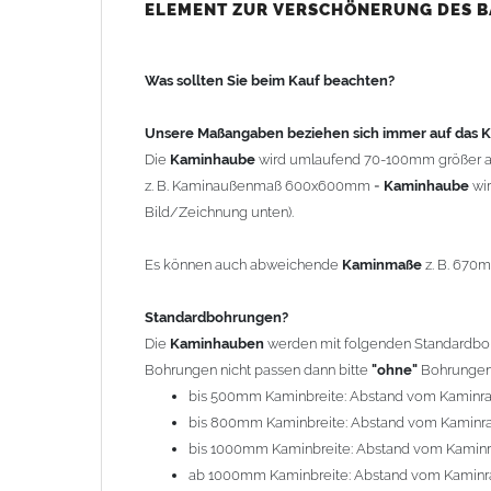
bis 500mm Kaminbreite: Abstand vom Kaminra
ELEMENT ZUR VERSCHÖNERUNG DES 
bis 800mm Kaminbreite: Abstand vom Kaminra
bis 1000mm Kaminbreite: Abstand vom Kaminr
Was sollten Sie beim Kauf beachten?
ab 1000mm Kaminbreite: Abstand vom Kaminra
Andere Bohrmaße sind auf Anfrage möglich (Auf
Unsere Maßangaben beziehen sich immer auf das
Die
Kaminhaube
wird umlaufend 70-100mm größer a
Befestigung/Stützen
z. B. Kaminaußenmaß 600x600mm =
Kaminhaube
wi
Die
Kaminhaube
wird inkl.
Edelstahl
Befestigungsmateri
Bild/Zeichnung unten).
(40x4mm) und haben eine Höhe von 17cm. Die Höhe de
kann mit längeren Stützen bis Höhe 450mm geliefert w
Es können auch abweichende
Kaminmaße
z. B. 670
Kaminkopfabdeckung
Standardbohrungen?
Die
Kaminhaube
wird
ohne
Kaminkopfabdeckung
geli
Die
Kaminhauben
werden mit folgenden Standardbohr
"
Kaminabdeckung
".
Bohrungen nicht passen dann bitte
"ohne"
Bohrungen 
bis 500mm Kaminbreite: Abstand vom Kaminr
Typ
bis 800mm Kaminbreite: Abstand vom Kaminr
Es stehen insgesamt 20 verschiedene Typen zur Auswah
bis 1000mm Kaminbreite: Abstand vom Kamin
Standardhauben siehe Auswahlfeld
: 01 Haus,
03
ab 1000mm Kaminbreite: Abstand vom Kaminr