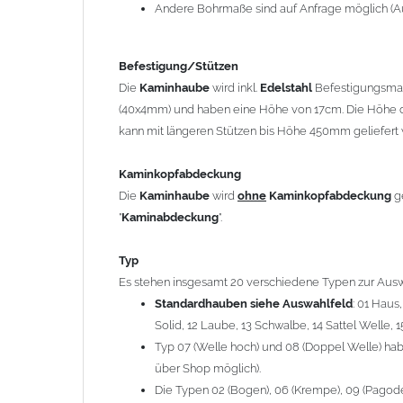
12 Laube, 13 Schwalbe, 14 Sattel Welle, 15 Welle 
Andere Bohrmaße sind auf Anfrage möglich (A
Typ 07 (Welle hoch) und 08 (Doppel Welle) haben
über Shop möglich).
Befestigung/Stützen
Die Typen 02 (Bogen), 06 (Krempe), 09 (Pagode), 
Die
Kaminhaube
wird inkl.
Edelstahl
Befestigungsmate
hergestellt (Preis auf Anfrage = ca. 2-3-fache v
(40x4mm) und haben eine Höhe von 17cm. Die Höhe d
kann mit längeren Stützen bis Höhe 450mm geliefert 
allgemeine Informationen:
Ab einer
Kaminlänge
von 1200mm werden 6
Ka
Kaminkopfabdeckung
Bei der Kombination mit
Wetterfahne
und
Kamin
Die
Kaminhaube
wird
ohne
Kaminkopfabdeckung
g
angefertigt.
"
Kaminabdeckung
".
Die
Kaminhaube
kann mit
klappbaren Stützen
(
= 145,39 EUR) geliefert werden.
Typ
Bitte besprechen Sie den Einbau der
Kaminhau
Es stehen insgesamt 20 verschiedene Typen zur Ausw
Standardhauben siehe Auswahlfeld
: 01 Haus
Solid, 12 Laube, 13 Schwalbe, 14 Sattel Welle, 1
Hinweis: Für
Kaminhauben
und
Kaminabdeckungen
kö
Typ 07 (Welle hoch) und 08 (Doppel Welle) habe
über Shop möglich).
Lieferzeit: ca. 1-2 Wochen nach Zahlungseingang
Die Typen 02 (Bogen), 06 (Krempe), 09 (Pagode),