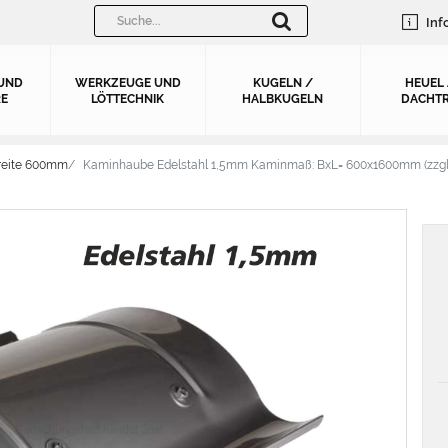
Inf
UND
WERKZEUGE UND
KUGELN /
HEUEL
E
LÖTTECHNIK
HALBKUGELN
DACHTR
reite 600mm
Kaminhaube Edelstahl 1,5mm Kaminmaß: BxL= 600x1600mm (zzgl