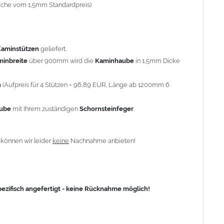
-fache vom 1,5mm Standardpreis)
fisch angefertigt - keine Rücknahme möglich!
Kaminstützen
geliefert.
minbreite
über 900mm wird die
Kaminhaube
in 1,5mm Dicke
n
(Aufpreis für 4 Stützen = 96,89 EUR, Länge ab 1200mm 6
aube
mit Ihrem zuständigen
Schornsteinfeger
.
n
können wir leider
keine
Nachnahme anbieten!
zifisch angefertigt - keine Rücknahme möglich!