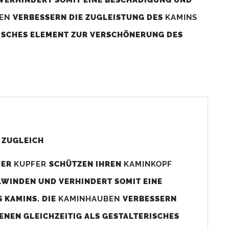
BEN
VERBESSERN DIE ZUGLEISTUNG DES
KAMINS
RISCHES ELEMENT ZUR VERSCHÖNERUNG DES
aminaußenmaß!
s das
Kaminmaß
angefertigt
d ca. 740-800mm x 740-800mm angefertigt (siehe
 ZUGLEICH
DER
KUPFER
SCHÜTZEN IHREN
KAMINKOPF
x880mm angefertigt werden (bitte anfragen).
LWINDEN UND VERHINDERT SOMIT EINE
 KAMINS. DIE
KAMINHAUBEN
VERBESSERN
gen (siehe Bild/Zeichnung unten) angefertigt. Sollten die
ENEN GLEICHZEITIG ALS GESTALTERISCHES
Auswahlfeld) bestellen.