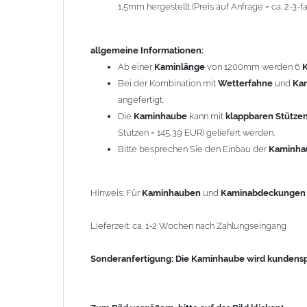
1,5mm hergestellt (Preis auf Anfrage = ca. 2-3
Sonderanfertigung: Die Kaminhaube wird kundenspezi
allgemeine Informationen:
Zum Bild vergößern, bitte auf das Bild klicken!
Ab einer
Kaminlänge
von 1200mm werden 6
Bei der Kombination mit
Wetterfahne
und
Ka
angefertigt.
Die
Kaminhaube
kann mit
klappbaren Stütze
Stützen = 145,39 EUR) geliefert werden.
Bitte besprechen Sie den Einbau der
Kaminh
Hinweis: Für
Kaminhauben
und
Kaminabdeckunge
Lieferzeit: ca. 1-2 Wochen nach Zahlungseingang
Sonderanfertigung: Die Kaminhaube wird kundenspe