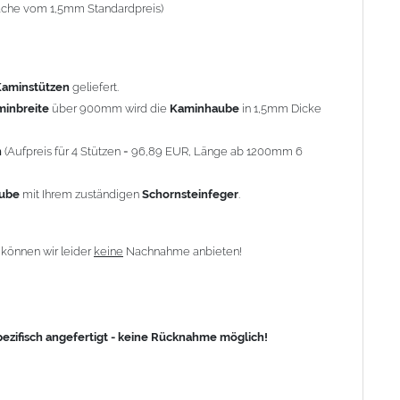
-fache vom 1,5mm Standardpreis)
fisch angefertigt - keine Rücknahme möglich!
Kaminstützen
geliefert.
minbreite
über 900mm wird die
Kaminhaube
in 1,5mm Dicke
n
(Aufpreis für 4 Stützen = 96,89 EUR, Länge ab 1200mm 6
aube
mit Ihrem zuständigen
Schornsteinfeger
.
n
können wir leider
keine
Nachnahme anbieten!
zifisch angefertigt - keine Rücknahme möglich!