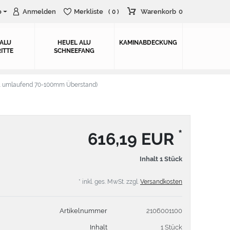
o
Anmelden
Merkliste
Warenkorb
0
( 0 )
 ALU
HEUEL ALU
KAMINABDECKUNG
ITTE
SCHNEEFANG
. umlaufend 70-100mm Überstand)
*
616,19 EUR
Inhalt
1
Stück
* inkl. ges. MwSt. zzgl.
Versandkosten
Artikelnummer
2106001100
Inhalt
1 Stück