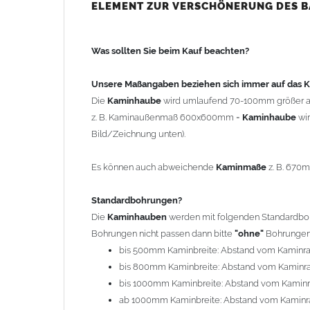
bis 500mm Kaminbreite: Abstand vom Kaminra
ELEMENT ZUR VERSCHÖNERUNG DES 
bis 800mm Kaminbreite: Abstand vom Kaminra
bis 1000mm Kaminbreite: Abstand vom Kaminr
Was sollten Sie beim Kauf beachten?
ab 1000mm Kaminbreite: Abstand vom Kaminra
Andere Bohrmaße sind auf Anfrage möglich (Auf
Unsere Maßangaben beziehen sich immer auf das
Die
Kaminhaube
wird umlaufend 70-100mm größer a
Befestigung/Stützen
z. B. Kaminaußenmaß 600x600mm =
Kaminhaube
wi
Die
Kaminhaube
wird inkl.
Edelstahl
Befestigungsmateri
Bild/Zeichnung unten).
(40x4mm) und haben eine Höhe von 17cm. Die Höhe de
kann mit längeren Stützen bis Höhe 450mm geliefert w
Es können auch abweichende
Kaminmaße
z. B. 670
Kaminkopfabdeckung
Standardbohrungen?
Die
Kaminhaube
wird
ohne
Kaminkopfabdeckung
geli
Die
Kaminhauben
werden mit folgenden Standardbohr
"
Kaminabdeckung
".
Bohrungen nicht passen dann bitte
"ohne"
Bohrungen 
bis 500mm Kaminbreite: Abstand vom Kaminr
Typ
bis 800mm Kaminbreite: Abstand vom Kaminr
Es stehen insgesamt 20 verschiedene Typen zur Auswah
bis 1000mm Kaminbreite: Abstand vom Kamin
Standardhauben siehe Auswahlfeld
: 01 Haus,
03
ab 1000mm Kaminbreite: Abstand vom Kaminr