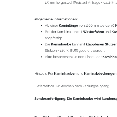
1,5mm hergestellt (Preis auf Anfrage = ca. 2-3
Sonderanfertigung: Die Kaminhaube wird kundenspezi
allgemeine Informationen:
Zum Bild vergößern, bitte auf das Bild klicken!
Ab einer
Kaminlänge
von 1200mm werden 6
Bei der Kombination mit
Wetterfahne
und
Ka
angefertigt.
Die
Kaminhaube
kann mit
klappbaren Stütze
Stützen = 145,39 EUR) geliefert werden.
Bitte besprechen Sie den Einbau der
Kaminh
Hinweis: Für
Kaminhauben
und
Kaminabdeckunge
Lieferzeit: ca. 1-2 Wochen nach Zahlungseingang
Sonderanfertigung: Die Kaminhaube wird kundenspe