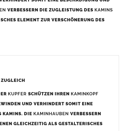
BEN
VERBESSERN DIE ZUGLEISTUNG DES
KAMINS
RISCHES ELEMENT ZUR VERSCHÖNERUNG DES
aminaußenmaß!
s das
Kaminmaß
angefertigt
d ca. 740-800mm x 740-800mm angefertigt (siehe
 ZUGLEICH
DER
KUPFER
SCHÜTZEN IHREN
KAMINKOPF
x880mm angefertigt werden (bitte anfragen).
LWINDEN UND VERHINDERT SOMIT EINE
 KAMINS. DIE
KAMINHAUBEN
VERBESSERN
gen (siehe Bild/Zeichnung unten) angefertigt. Sollten die
ENEN GLEICHZEITIG ALS GESTALTERISCHES
Auswahlfeld) bestellen.