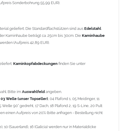
90° gedreht, 17 Dach, 18 Plafond 2, 19 S-Line, 20 Pult
ufpreis Sonderbohrung 55,99 EUR).
 einen Aufpreis von 20% (bitte anfragen - Bestellung nicht
10 (Sauerland), 16 (Galicia) werden nur in Materialdicke 1,5mm
rial geliefert. Die Standardflachstützen sind aus
Edelstahl
om 1,5mm Standardpreis)
er Kaminhaube beträgt ca. 25cm bis 30cm. Die
Kaminhaube
werden (Aufpreis 42,89 EUR).
minstützen
geliefert.
breite
über 900mm wird die
Kaminhaube
in 1,5mm Dicke
eliefert.
Kaminkopfabdeckungen
finden Sie unter
Aufpreis für 4 Stützen = 96,89 EUR, Länge ab 1200mm 6 Stützen
be
mit Ihrem zuständigen
Schornsteinfeger
.
ahl. Bitte im
Auswahlfeld
angeben.
,
03 Welle (unser Topseller)
, 04 Plafond 1, 05 Meidinger, 11
5 Welle 90° gedreht, 17 Dach, 18 Plafond 2, 19 S-Line, 20 Pult
nnen wir leider
keine
Nachnahme anbieten!
n einen Aufpreis von 20% (bitte anfragen - Bestellung nicht
 10 (Sauerland), 16 (Galicia) werden nur in Materialdicke