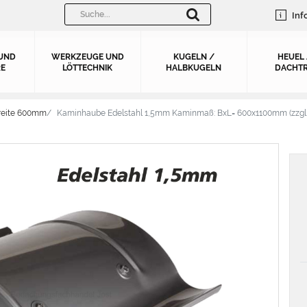
Inf
UND
WERKZEUGE UND
KUGELN /
HEUEL
E
LÖTTECHNIK
HALBKUGELN
DACHTR
reite 600mm
Kaminhaube Edelstahl 1,5mm Kaminmaß: BxL= 600x1100mm (zzgl