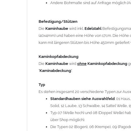
12 Laube, 13 Schwalbe, 14 Sattel Welle, 15 Welle 
Andere Bohrmaße sind auf Anfrage möglich (A
Typ 07 (Welle hoch) und 08 (Doppel Welle) haben
über Shop möglich).
Befestigung/Stützen
Die Typen 02 (Bogen), 06 (Krempe), 09 (Pagode), 
Die
Kaminhaube
wird inkl.
Edelstahl
Befestigungsmate
hergestellt (Preis auf Anfrage = ca. 2-3-fache v
(40x4mm) und haben eine Höhe von 17cm. Die Höhe d
kann mit längeren Stützen bis Höhe 450mm geliefert 
allgemeine Informationen:
Ab einer
Kaminlänge
von 1200mm werden 6
Ka
Kaminkopfabdeckung
Bei der Kombination mit
Wetterfahne
und
Kamin
Die
Kaminhaube
wird
ohne
Kaminkopfabdeckung
g
angefertigt.
"
Kaminabdeckung
".
Die
Kaminhaube
kann mit
klappbaren Stützen
(
= 145,39 EUR) geliefert werden.
Typ
Bitte besprechen Sie den Einbau der
Kaminhau
Es stehen insgesamt 20 verschiedene Typen zur Ausw
Standardhauben siehe Auswahlfeld
: 01 Haus
Solid, 12 Laube, 13 Schwalbe, 14 Sattel Welle, 1
Hinweis: Für
Kaminhauben
und
Kaminabdeckungen
kö
Typ 07 (Welle hoch) und 08 (Doppel Welle) habe
über Shop möglich).
Lieferzeit: ca. 1-2 Wochen nach Zahlungseingang
Die Typen 02 (Bogen), 06 (Krempe), 09 (Pagode),