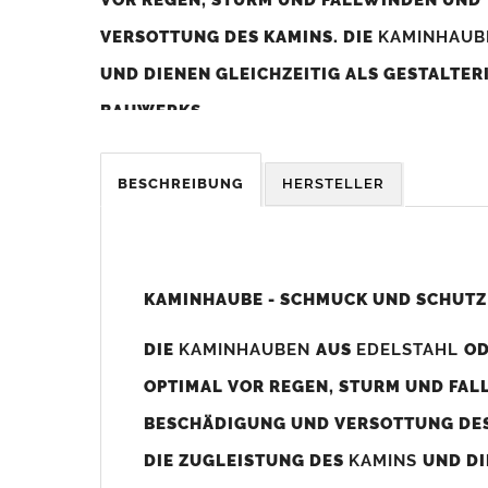
VERSOTTUNG DES KAMINS. DIE
KAMINHAU
UND DIENEN GLEICHZEITIG ALS GESTALTE
BAUWERKS.
Was sollten Sie beim Kauf beachten?
BESCHREIBUNG
HERSTELLER
Unsere Maßangaben beziehen sich immer auf das K
Die
Kaminhaube
wird umlaufend 70-100mm größer al
z. B. Kaminaußenmaß 600x600mm =
Kaminhaube
wir
KAMINHAUBE - SCHMUCK UND SCHUTZ
Bild/Zeichnung unten).
DIE
KAMINHAUBEN
AUS
EDELSTAHL
O
Es können auch abweichende
Kaminmaße
z. B. 670mm
OPTIMAL VOR REGEN, STURM UND FAL
Standardbohrungen?
BESCHÄDIGUNG UND VERSOTTUNG DES
Die
Kaminhauben
werden mit folgenden Standardbohrun
DIE ZUGLEISTUNG DES
KAMINS
UND DI
Bohrungen nicht passen dann bitte
"ohne"
Bohrungen (