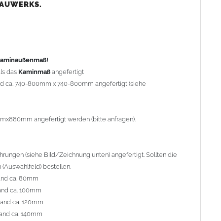
nd ca. 80mm
BAUWERKS.
nd ca. 100mm
and ca. 120mm
nd ca. 140mm
preis Sonderbohrung 55,99 EUR).
 Kaminaußenmaß!
ls das
Kaminmaß
angefertigt
rd ca. 740-800mm x 740-800mm angefertigt (siehe
al geliefert. Die Standardflachstützen sind aus
Edelstahl
r Kaminhaube beträgt ca. 25cm bis 30cm. Die
Kaminhaube
erden (Aufpreis 42,89 EUR).
mmx880mm angefertigt werden (bitte anfragen).
efert.
Kaminkopfabdeckungen
finden Sie unter
ungen (siehe Bild/Zeichnung unten) angefertigt. Sollten die
(Auswahlfeld) bestellen.
and ca. 80mm
and ca. 100mm
l. Bitte im
Auswahlfeld
angeben.
rand ca. 120mm
 Welle (unser Topseller)
, 04 Plafond 1, 05 Meidinger, 11 Solid,
and ca. 140mm