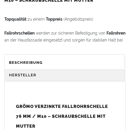
M10 – SCHRAUBSCHELLE MIT MUTTER
Topqualität
zu einem
Toppreis
(Angebotspreis)
Fallrohrschellen
werden zur sicheren Befestigung von
Fallrohren
an der Hausfassade eingesetzt und sorgen für stabilen Halt bei
jeder Witterung.
Vorteile:
BESCHREIBUNG
Rohrschelle
in
Handwerkerqualität
Feuerverzinkt
für hohe Korrosionsbeständigkeit (keine
HERSTELLER
dünne galvanische Verzinkung)
Eingepresste Mutter
für die Montage mit Ösenschraube
Hohe Formstabilität und passgenaue Ausführung für
sicheren Halt
GRÖMO VERZINKTE FALLROHRSCHELLE
Einfache und schnelle Montage an Wand oder Fassade
76 MM / M10 – SCHRAUBSCHELLE MIT
Technische Details:
MUTTER
Geeignet für
Fallrohre
mit Durchmesser
76 mm