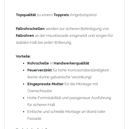
Material: feuerverzinkter Stahl
Gewindemutter: M10 aus Aluminium oder galvanisch
Topqualität
zu einem
Toppreis
(Angebotspreis)
verzinktem Stahl
Zum Anschluss an SPI-Dübel, Stockschraube oder
Fallrohrschellen
werden zur sicheren Befestigung von
Thermo Stopp
Fallrohren
an der Hausfassade eingesetzt und sorgen für
GRÖMO Artikelnummer: 50224
stabilen Halt bei jeder Witterung.
Gewicht: 0,13 kg
Vorteile:
Rohrschelle
in
Handwerkerqualität
Allgemeine Hinweise / Informationen:
Feuerverzinkt
für hohe Korrosionsbeständigkeit
Wegen der
elektrochemischen Kontaktkorrosion
dürfen
(keine dünne galvanische Verzinkung)
Kupferbauteile nicht mit Zink, Aluminium oder verzinkten
Eingepresste Mutter
für die Montage mit
Bauteilen zusammen verbaut werden. Diese Metalle werden
Ösenschraube
durch Kupferionen stark angegriffen, insbesondere wenn
Hohe Formstabilität und passgenaue Ausführung
Regenwasser von Kupfer auf sie fließt. Lösung: Materialien
für sicheren Halt
trennen (z. B. durch Trennstreifen oder Beschichtungen) und den
Einfache und schnelle Montage an Wand oder
Wasserfluss so lenken, dass er nur von Zink, Aluminium und
Fassade
verzinkten Bauteilen in Richtung Kupfer verläuft.
Richtige
Kombinationen ->
Zink, Aluminium und verzinkte Bauteile