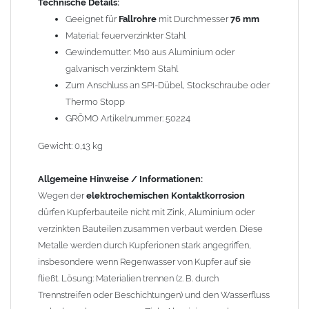
Technische Details:
können miteinander verbaut werden, da sie in der
Geeignet für
Fallrohre
mit Durchmesser
76 mm
elektrochemischen Spannungsreihe nahe beieinander liegen.
Material: feuerverzinkter Stahl
Kupfer kann mit Edelstahl und Blei kombiniert werden, da keine
Gewindemutter: M10 aus Aluminium oder
erhebliche Kontaktkorrosion auftritt.
galvanisch verzinktem Stahl
Zum Anschluss an SPI-Dübel, Stockschraube oder
Thermo Stopp
GRÖMO Artikelnummer: 50224
Gewicht: 0,13 kg
Allgemeine Hinweise / Informationen:
Wegen der
elektrochemischen Kontaktkorrosion
dürfen Kupferbauteile nicht mit Zink, Aluminium oder
verzinkten Bauteilen zusammen verbaut werden. Diese
Metalle werden durch Kupferionen stark angegriffen,
insbesondere wenn Regenwasser von Kupfer auf sie
fließt. Lösung: Materialien trennen (z. B. durch
Trennstreifen oder Beschichtungen) und den Wasserfluss