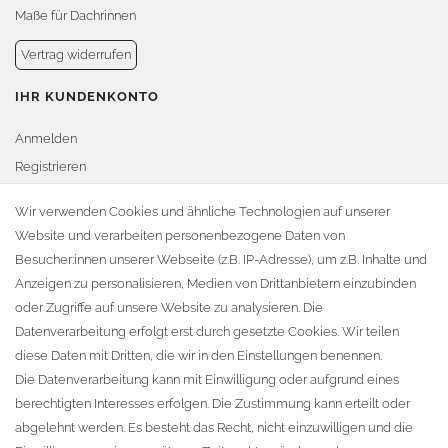
Maße für Dachrinnen
Vertrag widerrufen
IHR KUNDENKONTO
Anmelden
Registrieren
Warenkorb
Wir verwenden Cookies und ähnliche Technologien auf unserer
Website und verarbeiten personenbezogene Daten von
Zur Kasse
Besucher:innen unserer Webseite (z.B. IP-Adresse), um z.B. Inhalte und
KONTAKT
Anzeigen zu personalisieren, Medien von Drittanbietern einzubinden
oder Zugriffe auf unsere Website zu analysieren. Die
Fa. Steffen Jost
Datenverarbeitung erfolgt erst durch gesetzte Cookies. Wir teilen
Söbrigener Weg 50
diese Daten mit Dritten, die wir in den Einstellungen benennen.
D-01796 Pirna
Die Datenverarbeitung kann mit Einwilligung oder aufgrund eines
berechtigten Interesses erfolgen. Die Zustimmung kann erteilt oder
abgelehnt werden. Es besteht das Recht, nicht einzuwilligen und die
Telefon:
+49 (0)3501 507295