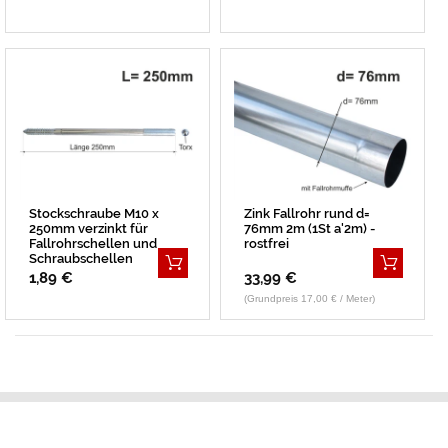
Stockschraube M10 x
Zink Fallrohr rund d=
250mm verzinkt für
76mm 2m (1St a'2m) -
Fallrohrschellen und
rostfrei
Schraubschellen
1,89 €
33,99 €
(Grundpreis 17,00 € / Meter)