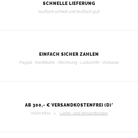
SCHNELLE LIEFERUNG
teuflisch schnell und teuflisch gut!
EINFACH SICHER ZAHLEN
Paypal - Kreditkarte - Rechnung - Lastschrift - Vorkasse
AB 300,- € VERSANDKOSTENFREI (D)*
*mehr Infos >
Liefer- und Versandkosten