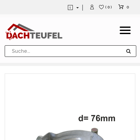
0
( 0 )
Dachrinne und Fallrohre
Werkzeuge und Löttechnik
Kugeln / Halbkugeln
Heuel Alu Dachtritte
Heuel Alu Schneefang
Kaminabdeckung