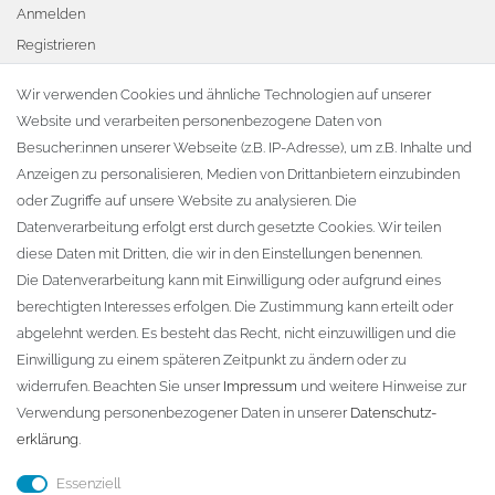
Anmelden
Registrieren
Warenkorb
Wir verwenden Cookies und ähnliche Technologien auf unserer
Website und verarbeiten personenbezogene Daten von
Zur Kasse
Besucher:innen unserer Webseite (z.B. IP-Adresse), um z.B. Inhalte und
KONTAKT
Anzeigen zu personalisieren, Medien von Drittanbietern einzubinden
oder Zugriffe auf unsere Website zu analysieren. Die
Fa. Steffen Jost
Datenverarbeitung erfolgt erst durch gesetzte Cookies. Wir teilen
Söbrigener Weg 50
diese Daten mit Dritten, die wir in den Einstellungen benennen.
D-01796 Pirna
Die Datenverarbeitung kann mit Einwilligung oder aufgrund eines
berechtigten Interesses erfolgen. Die Zustimmung kann erteilt oder
abgelehnt werden. Es besteht das Recht, nicht einzuwilligen und die
Telefon:
+49 (0)3501 507295
Einwilligung zu einem späteren Zeitpunkt zu ändern oder zu
info@dach-teufel.de
widerrufen. Beachten Sie unser
Impressum
und weitere Hinweise zur
Verwendung personenbezogener Daten in unserer
Daten­schutz­
erklärung
.
Essenziell