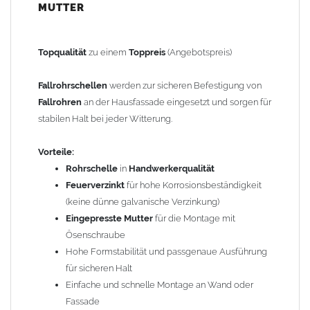
MUTTER
Geeignet für
Fallrohre
mit Durchmesser
100 mm
Material: feuerverzinkter Stahl
Gewindemutter: M10 aus Aluminium oder galvanisch
Topqualität
zu einem
Toppreis
(Angebotspreis)
verzinktem Stahl
Zum Anschluss an SPI-Dübel, Stockschraube oder
Fallrohrschellen
werden zur sicheren Befestigung von
Thermo Stopp
Fallrohren
an der Hausfassade eingesetzt und sorgen für
GRÖMO Artikelnummer: 50227
stabilen Halt bei jeder Witterung.
Hinweis:
Diese
Fallrohrschelle
ist nicht für
Standrohre
geeignet,
Vorteile:
da Standrohre einen ca. 2–3 mm größeren Durchmesser haben
Rohrschelle
in
Handwerkerqualität
– bitte verwenden Sie hierfür eine passende
Standrohrschelle
.
Feuerverzinkt
für hohe Korrosionsbeständigkeit
(keine dünne galvanische Verzinkung)
Gewicht: 0,19 kg
Eingepresste Mutter
für die Montage mit
Ösenschraube
Allgemeine Hinweise / Informationen:
Hohe Formstabilität und passgenaue Ausführung
Wegen der
elektrochemischen Kontaktkorrosion
dürfen
für sicheren Halt
Kupferbauteile nicht mit Zink, Aluminium oder verzinkten
Einfache und schnelle Montage an Wand oder
Bauteilen zusammen verbaut werden. Diese Metalle werden
Fassade
durch Kupferionen stark angegriffen, insbesondere wenn