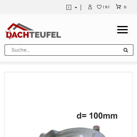
0
( 0 )
Dachrinne und Fallrohre
Werkzeuge und Löttechnik
Kugeln / Halbkugeln
Heuel Alu Dachtritte
Heuel Alu Schneefang
Kaminabdeckung