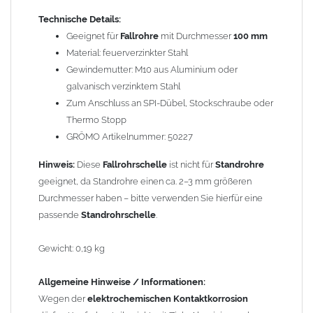
Regenwasser von Kupfer auf sie fließt. Lösung: Materialien
Technische Details:
trennen (z. B. durch Trennstreifen oder Beschichtungen) und den
Geeignet für
Fallrohre
mit Durchmesser
100 mm
Wasserfluss so lenken, dass er nur von Zink, Aluminium und
Material: feuerverzinkter Stahl
verzinkten Bauteilen in Richtung Kupfer verläuft.
Richtige
Gewindemutter: M10 aus Aluminium oder
Kombinationen ->
Zink, Aluminium und verzinkte Bauteile
galvanisch verzinktem Stahl
können miteinander verbaut werden, da sie in der
Zum Anschluss an SPI-Dübel, Stockschraube oder
elektrochemischen Spannungsreihe nahe beieinander liegen.
Thermo Stopp
Kupfer kann mit Edelstahl und Blei kombiniert werden, da keine
GRÖMO Artikelnummer: 50227
erhebliche Kontaktkorrosion auftritt.
Hinweis:
Diese
Fallrohrschelle
ist nicht für
Standrohre
geeignet, da Standrohre einen ca. 2–3 mm größeren
Durchmesser haben – bitte verwenden Sie hierfür eine
passende
Standrohrschelle
.
Gewicht: 0,19 kg
Allgemeine Hinweise / Informationen:
Wegen der
elektrochemischen Kontaktkorrosion