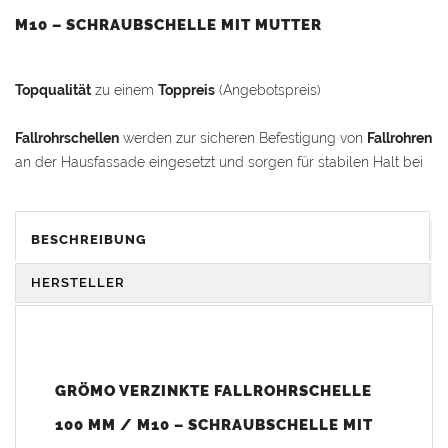
M10 – SCHRAUBSCHELLE MIT MUTTER
Topqualität
zu einem
Toppreis
(Angebotspreis)
Fallrohrschellen
werden zur sicheren Befestigung von
Fallrohren
an der Hausfassade eingesetzt und sorgen für stabilen Halt bei
jeder Witterung.
Vorteile:
BESCHREIBUNG
Rohrschelle
in
Handwerkerqualität
Feuerverzinkt
für hohe Korrosionsbeständigkeit (keine
HERSTELLER
dünne galvanische Verzinkung)
Eingepresste Mutter
für die Montage mit Ösenschraube
Hohe Formstabilität und passgenaue Ausführung für
sicheren Halt
GRÖMO VERZINKTE FALLROHRSCHELLE
Einfache und schnelle Montage an Wand oder Fassade
100 MM / M10 – SCHRAUBSCHELLE MIT
Technische Details: