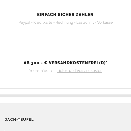
EINFACH SICHER ZAHLEN
Paypal - Kreditkarte - Rechnung - Lastschrift - Vorkasse
AB 300,- € VERSANDKOSTENFREI (D)*
*mehr Infos >
Liefer- und Versandkosten
DACH-TEUFEL