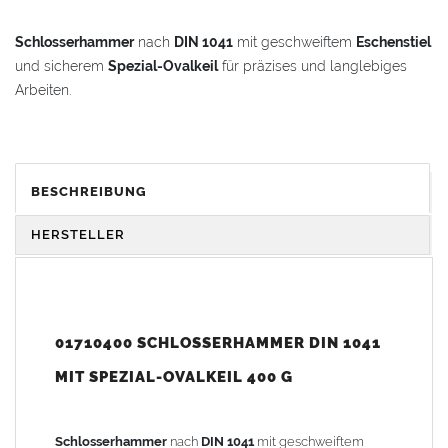
Schlosserhammer
nach
DIN 1041
mit geschweiftem
Eschenstiel
und sicherem
Spezial-Ovalkeil
für präzises und langlebiges
Arbeiten.
VORTEILE & KOMFORT
Sicher
: Gefertigt nach
DIN 1041
für geprüfte Qualität und
BESCHREIBUNG
Normkonformität
Langlebig
: Geschweifter
Eschenholzstiel
für hohe
HERSTELLER
Stabilität und angenehme Handhabung
Fixiert
: Holzstiel ist mit einem
Ovalkeil
sicher im
Hammerkopf befestigt
Variabel
: In verschiedenen
Hammerkopfgrößen
erhältlich
01710400 SCHLOSSERHAMMER DIN 1041
MIT SPEZIAL-OVALKEIL 400 G
Gewicht: 0,40 kg
Schlosserhammer
nach
DIN 1041
mit geschweiftem