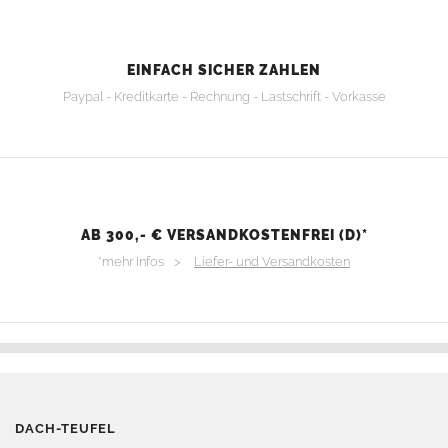
EINFACH SICHER ZAHLEN
Paypal - Kreditkarte - Rechnung - Lastschrift - Vorkasse
AB 300,- € VERSANDKOSTENFREI (D)*
*mehr Infos >
Liefer- und Versandkosten
DACH-TEUFEL