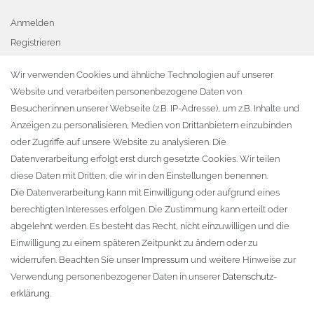
Anmelden
Registrieren
Warenkorb
Wir verwenden Cookies und ähnliche Technologien auf unserer
Website und verarbeiten personenbezogene Daten von
Zur Kasse
Besucher:innen unserer Webseite (z.B. IP-Adresse), um z.B. Inhalte und
KONTAKT
Anzeigen zu personalisieren, Medien von Drittanbietern einzubinden
oder Zugriffe auf unsere Website zu analysieren. Die
Fa. Steffen Jost
Datenverarbeitung erfolgt erst durch gesetzte Cookies. Wir teilen
Söbrigener Weg 50
diese Daten mit Dritten, die wir in den Einstellungen benennen.
D-01796 Pirna
Die Datenverarbeitung kann mit Einwilligung oder aufgrund eines
berechtigten Interesses erfolgen. Die Zustimmung kann erteilt oder
abgelehnt werden. Es besteht das Recht, nicht einzuwilligen und die
Telefon:
+49 (0)3501 507295
Einwilligung zu einem späteren Zeitpunkt zu ändern oder zu
info@dach-teufel.de
widerrufen. Beachten Sie unser
Impressum
und weitere Hinweise zur
Verwendung personenbezogener Daten in unserer
Daten­schutz­
erklärung
.