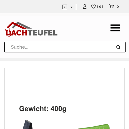
0
( 0 )
Dachrinne und Fallrohre
Werkzeuge und Löttechnik
Kugeln / Halbkugeln
Heuel Alu Dachtritte
Heuel Alu Schneefang
Kaminabdeckung