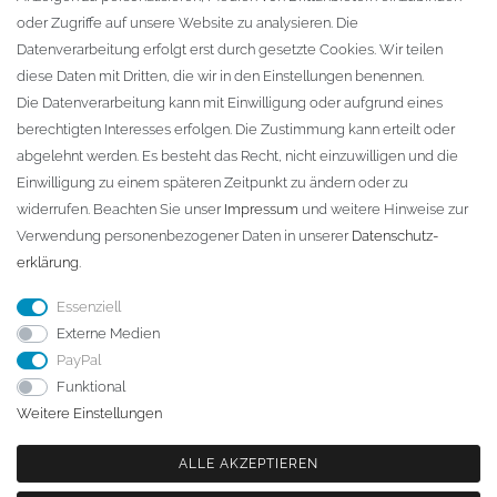
oder Zugriffe auf unsere Website zu analysieren. Die
Fa. Steffen Jost
Datenverarbeitung erfolgt erst durch gesetzte Cookies. Wir teilen
Söbrigener Weg 50
diese Daten mit Dritten, die wir in den Einstellungen benennen.
D-01796 Pirna
Die Datenverarbeitung kann mit Einwilligung oder aufgrund eines
berechtigten Interesses erfolgen. Die Zustimmung kann erteilt oder
abgelehnt werden. Es besteht das Recht, nicht einzuwilligen und die
Telefon:
+49 (0)3501 507295
Einwilligung zu einem späteren Zeitpunkt zu ändern oder zu
info@dach-teufel.de
widerrufen. Beachten Sie unser
Impressum
und weitere Hinweise zur
Verwendung personenbezogener Daten in unserer
Daten­schutz­
erklärung
.
Essenziell
Externe Medien
PayPal
Funktional
Weitere Einstellungen
ALLE AKZEPTIEREN