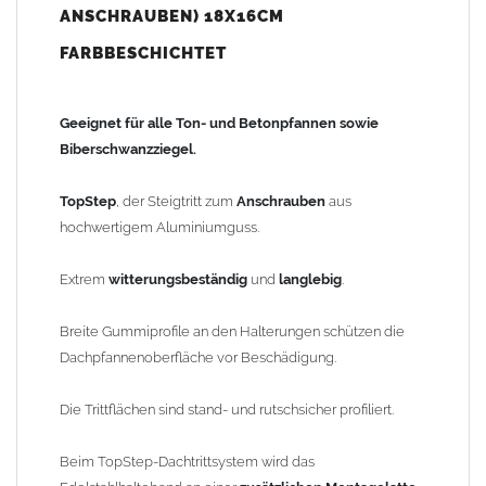
ANSCHRAUBEN) 18X16CM
einer
zusätzlichen Montagelatte
(4 x 6 cm) mit einer
Holzschraube A2 (5 x 40 mm) angeschraubt.
FARBBESCHICHTET
Material: Aluminiumguss, plus Pulverbeschichtung
Farbe:
01 naturrot, 02 dunkelbraun, 03 anthrazit, 04 ziegel-
Geeignet für alle Ton- und Betonpfannen sowie
kupferrot (bitte im Auswahlfeld angeben)
Biberschwanzziegel.
Standfläche: 180 x 160mm
Dachneigung: 0-60° einstellbar
TopStep
, der Steigtritt zum
Anschrauben
aus
hochwertigem Aluminiumguss.
Gewicht: 1,49kg
Extrem
witterungsbeständig
und
langlebig
.
Sicherheitshinweis:
Der Einbau von Laufanlagen hat vom Fachpersonal, unter
Breite Gummiprofile an den Halterungen schützen die
Einhaltung der Herstellerrichtlinien und den Fachregeln des
Dachpfannenoberfläche vor Beschädigung.
Dachdeckerhandwerkes zu erfolgen.
Die Trittflächen sind stand- und rutschsicher profiliert.
Anwendungsbeispiel (ähnliche Laufstegstütze): das
Edelstahlhalteband wird an einer
zusätzlichen Montagelatte
Beim TopStep-Dachtrittsystem wird das
angeschraubt