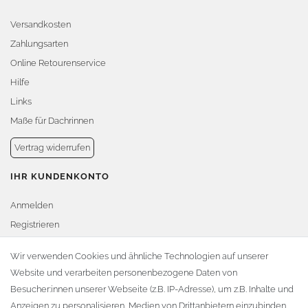
Versandkosten
Zahlungsarten
Online Retourenservice
Hilfe
Links
Maße für Dachrinnen
Vertrag widerrufen
IHR KUNDENKONTO
Anmelden
Registrieren
Warenkorb
Wir verwenden Cookies und ähnliche Technologien auf unserer
Website und verarbeiten personenbezogene Daten von
Zur Kasse
Besucher:innen unserer Webseite (z.B. IP-Adresse), um z.B. Inhalte und
KONTAKT
Anzeigen zu personalisieren, Medien von Drittanbietern einzubinden