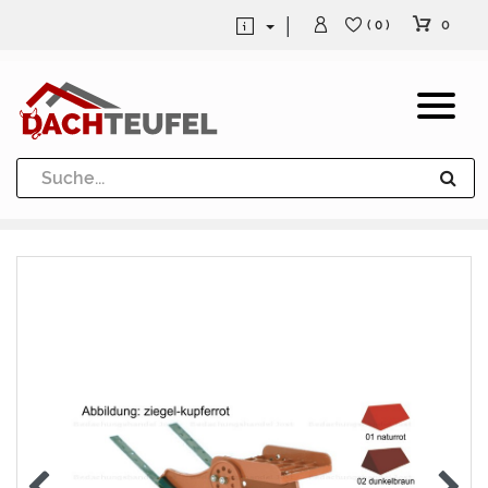
0
( 0 )
Dachrinne und Fallrohre
Werkzeuge und Löttechnik
Kugeln / Halbkugeln
Heuel Alu Dachtritte
Heuel Alu Schneefang
Kaminabdeckung