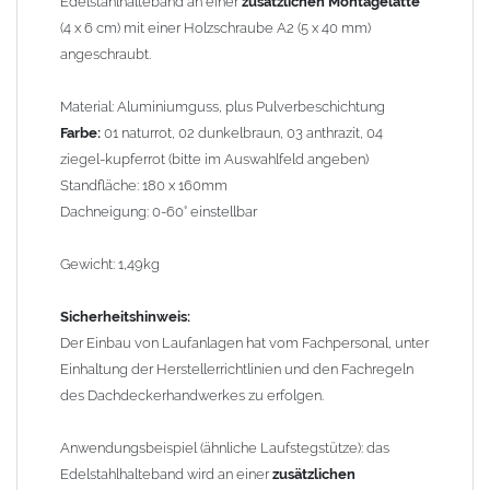
Edelstahlhalteband an einer
zusätzlichen Montagelatte
(4 x 6 cm) mit einer Holzschraube A2 (5 x 40 mm)
Bild 2
angeschraubt.
Material: Aluminiumguss, plus Pulverbeschichtung
Farbe:
01 naturrot, 02 dunkelbraun, 03 anthrazit, 04
ziegel-kupferrot (bitte im Auswahlfeld angeben)
Standfläche: 180 x 160mm
Dachneigung: 0-60° einstellbar
Gewicht: 1,49kg
Sicherheitshinweis:
Der Einbau von Laufanlagen hat vom Fachpersonal, unter
Einhaltung der Herstellerrichtlinien und den Fachregeln
des Dachdeckerhandwerkes zu erfolgen.
Anwendungsbeispiel (ähnliche Laufstegstütze): das
Edelstahlhalteband wird an einer
zusätzlichen