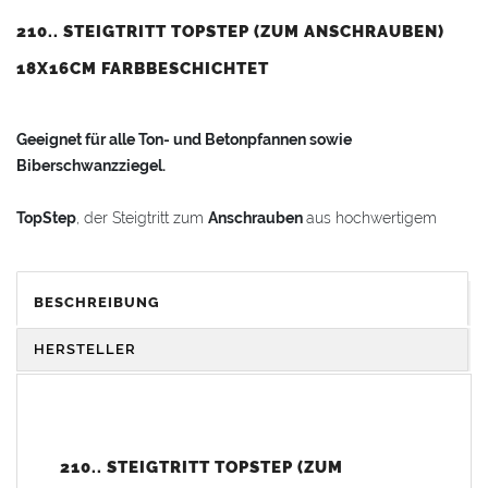
210.. STEIGTRITT TOPSTEP (ZUM ANSCHRAUBEN)
18X16CM FARBBESCHICHTET
Geeignet für alle Ton- und Betonpfannen sowie
Biberschwanzziegel.
TopStep
, der Steigtritt zum
Anschrauben
aus hochwertigem
Aluminiumguss.
Extrem
witterungsbeständig
und
langlebig
.
BESCHREIBUNG
Breite Gummiprofile an den Halterungen schützen die
HERSTELLER
Dachpfannenoberfläche vor Beschädigung.
Die Trittflächen sind stand- und rutschsicher profiliert.
210.. STEIGTRITT TOPSTEP (ZUM
Beim TopStep-Dachtrittsystem wird das Edelstahlhalteband an