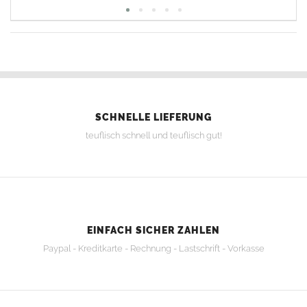
SCHNELLE LIEFERUNG
teuflisch schnell und teuflisch gut!
EINFACH SICHER ZAHLEN
Paypal - Kreditkarte - Rechnung - Lastschrift - Vorkasse