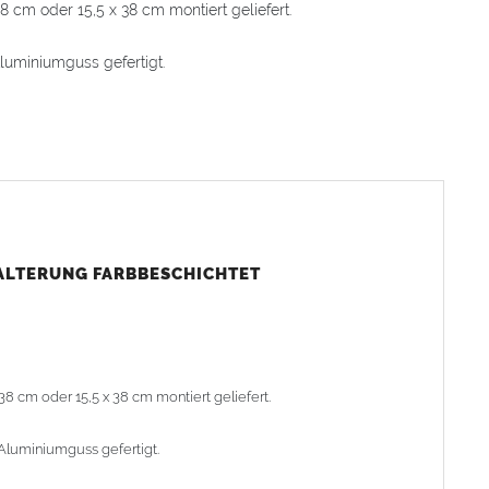
8 cm oder 15,5 x 38 cm montiert geliefert.
luminiumguss gefertigt.
 zwei A2 Spax-Schrauben (5 x 40 mm) an der Dachlatte und
(5 x 40 mm) an der Zusatzlatte.
HALTERUNG FARBBESCHICHTET
egel-kupferrot (bitte im Auswahlfeld angeben)
38 cm oder 15,5 x 38 cm montiert geliefert.
Aluminiumguss gefertigt.