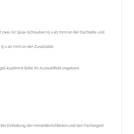
r Einhaltung der Herstellerrichtlinien und den Fachregeln des
t zwei A2 Spax-Schrauben (5 x 40 mm) an der Dachlatte und
(5 x 40 mm) an der Zusatzlatte.
iegel-kupferrot (bitte im Auswahlfeld angeben)
er Einhaltung der Herstellerrichtlinien und den Fachregeln