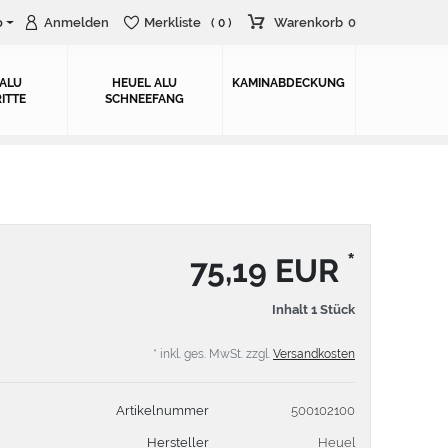
o
Anmelden
Merkliste
Warenkorb
0
( 0 )
 ALU
HEUEL ALU
KAMINABDECKUNG
ITTE
SCHNEEFANG
*
75,19 EUR
Inhalt
1
Stück
* inkl. ges. MwSt. zzgl.
Versandkosten
Artikelnummer
500102100
Hersteller
Heuel