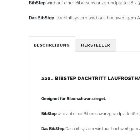
BibStep
wird auf einer Biberschwanzgrundplatte 18 x 3
Das BibStep
Dachtrittsystem wird aus hochwertigem A
Extrem
witterungsbeständig
und
langlebig
.
BESCHREIBUNG
HERSTELLER
Die Trittflächen sind
stand- und rutschsicher
profiliert.
Die Befestigung der Aluminiumgrundplatte erfolgt mit
über ein
integriertes Edelstahlhalteband mit einer A2 Schraube 
220.. BIBSTEP DACHTRITT LAUFROST
Material: Aluminiumguss, plus Pulverbeschichtung
Geeignet für Biberschwanzziegel.
Farbe:
01 naturrot, 02 dunkelbraun, 03 anthrazit, 04 zi
Laufrostbreite: 250mm
BibStep
wird auf einer Biberschwanzgrundplatte 18 x 
Dachneigung: 0-60° einstellbar
Stützweitenabstand: max. 1100mm (1,1m)
Das BibStep
Dachtrittsystem wird aus hochwertigem 
Gewicht: 1,66kg