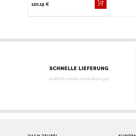
120,19 €
SCHNELLE LIEFERUNG
teuflisch schnell und teuflisch gut!
DACH-TEUFEL
KUNDEN