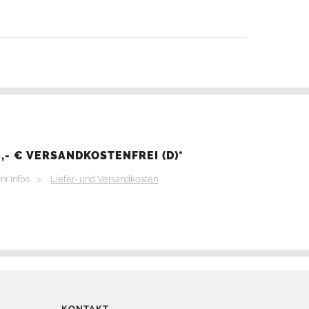
,- € VERSANDKOSTENFREI (D)*
hr Infos >
Liefer- und Versandkosten
KONTAKT