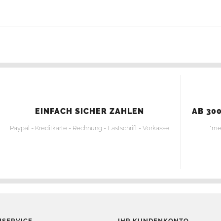
EINFACH SICHER ZAHLEN
AB 300
Paypal - Kreditkarte - Rechnung - Lastschrift - Vorkasse
*me
SERVICE
IHR KUNDENKONTO