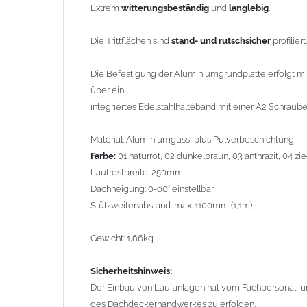
Extrem
witterungsbeständig
und
langlebig
.
Sicherheitshinweis:
Die Trittflächen sind
stand- und rutschsicher
profiliert.
Der Einbau von Laufanlagen hat vom Fachpersonal, unte
Dachdeckerhandwerkes zu erfolgen.
Die Befestigung der Aluminiumgrundplatte erfolgt mi
über ein
integriertes Edelstahlhalteband mit einer A2 Schraube 
Material: Aluminiumguss, plus Pulverbeschichtung
Farbe:
01 naturrot, 02 dunkelbraun, 03 anthrazit, 04 z
Laufrostbreite: 250mm
Dachneigung: 0-60° einstellbar
Stützweitenabstand: max. 1100mm (1,1m)
Gewicht: 1,66kg
Sicherheitshinweis:
Der Einbau von Laufanlagen hat vom Fachpersonal, unt
des Dachdeckerhandwerkes zu erfolgen.