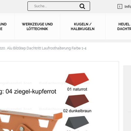
Inf
UND
WERKZEUGE UND
KUGELN /
HEUEL
E
LÖTTECHNIK
HALBKUGELN
DACHTR
220.. Alu BibStep Dachtritt Laufrosthalterung Farbe 1-4