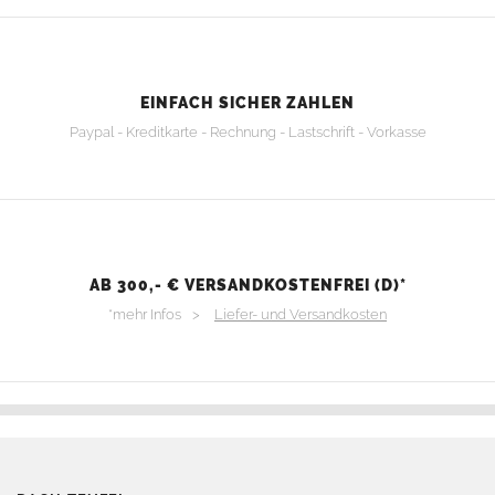
EINFACH SICHER ZAHLEN
Paypal - Kreditkarte - Rechnung - Lastschrift - Vorkasse
AB 300,- € VERSANDKOSTENFREI (D)*
*mehr Infos >
Liefer- und Versandkosten