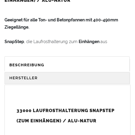
EINHÄNGEN) / ALU-NATUR
Geeignet für alle Ton- und Betonpfannen mit 400-490mm
Ziegellänge.
SnapStep
, die Laufrosthalterung zum
Einhängen
aus
hochwertigem Aluminiumguss.
Breite Gummiprofile an den Halterungen schützen die
BESCHREIBUNG
Dachpfannenoberfläche vor Beschädigung.
HERSTELLER
SnapStep
mit Edelstahlhalteband zum Einhängen an die
Dachlatte, einstellbar auf Lattung 4 x 6 cm (3 x 5 cm) und
unterschiedliche Dachpfannendicken, mit Feststellschraube.
33000 LAUFROSTHALTERUNG SNAPSTEP
Bei einer Lattung kleiner 3 x 5cm muss eine Zusatzlatte
(ZUM EINHÄNGEN) / ALU-NATUR
(Stützlatte) direkt unterhalb der Normallattung als Verstärkung
montiert werden.