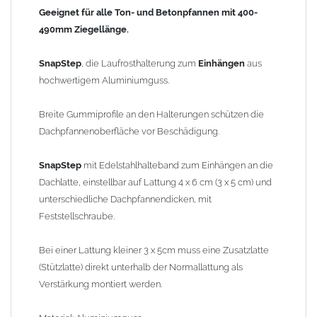
Geeignet für alle Ton- und Betonpfannen mit 400-
Material: Aluminiumguss
490mm Ziegellänge.
Laufrostbügelbreite: 250mm
Dachneigung: 0-60° einstellbar
SnapStep
, die Laufrosthalterung zum
Einhängen
aus
Stützweitenabstand: max. 1200mm (1,2m)
hochwertigem Aluminiumguss.
Gewicht: 1,04kg
Breite Gummiprofile an den Halterungen schützen die
Dachpfannenoberfläche vor Beschädigung.
Wichtiger Hinweis zur Dachtritt Montage: Der maximale
Stützenweitenabstand für die Laufrostgitter beträgt 1,2m.
SnapStep
mit Edelstahlhalteband zum Einhängen an die
Dachlatte, einstellbar auf Lattung 4 x 6 cm (3 x 5 cm) und
Sicherheitshinweis:
unterschiedliche Dachpfannendicken, mit
Der Einbau von Laufanlagen hat vom Fachpersonal, unter
Feststellschraube.
Einhaltung der Herstellerrichtlinien und den Fachregeln des
Dachdeckerhandwerkes zu erfolgen.
Bei einer Lattung kleiner 3 x 5cm muss eine Zusatzlatte
(Stützlatte) direkt unterhalb der Normallattung als
Anwendungsbeispiel (ähnliche Laufstegstütze): Das
Verstärkung montiert werden.
Edelstahlhalteband wird in der Dachlatte eingehangen.