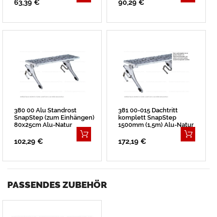
63,39 €
90,29 €
380 00 Alu Standrost
381 00-015 Dachtritt
SnapStep (zum Einhängen)
komplett SnapStep
80x25cm Alu-Natur
1500mm (1,5m) Alu-Natur
102,29 €
172,19 €
PASSENDES ZUBEHÖR