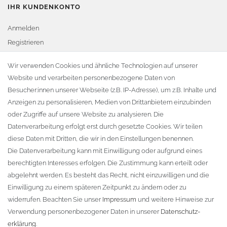
IHR KUNDENKONTO
Anmelden
Registrieren
Warenkorb
Wir verwenden Cookies und ähnliche Technologien auf unserer
Website und verarbeiten personenbezogene Daten von
Zur Kasse
Besucher:innen unserer Webseite (z.B. IP-Adresse), um z.B. Inhalte und
KONTAKT
Anzeigen zu personalisieren, Medien von Drittanbietern einzubinden
oder Zugriffe auf unsere Website zu analysieren. Die
Fa. Steffen Jost
Datenverarbeitung erfolgt erst durch gesetzte Cookies. Wir teilen
Söbrigener Weg 50
diese Daten mit Dritten, die wir in den Einstellungen benennen.
D-01796 Pirna
Die Datenverarbeitung kann mit Einwilligung oder aufgrund eines
berechtigten Interesses erfolgen. Die Zustimmung kann erteilt oder
abgelehnt werden. Es besteht das Recht, nicht einzuwilligen und die
Telefon:
+49 (0)3501 507295
Einwilligung zu einem späteren Zeitpunkt zu ändern oder zu
info@dach-teufel.de
widerrufen. Beachten Sie unser
Impressum
und weitere Hinweise zur
Verwendung personenbezogener Daten in unserer
Daten­schutz­
erklärung
.