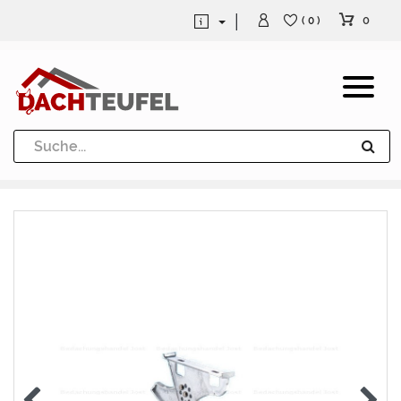
0
( 0 )
Dachrinne und Fallrohre
Werkzeuge und Löttechnik
Kugeln / Halbkugeln
Heuel Alu Dachtritte
Heuel Alu Schneefang
Kaminabdeckung