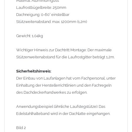
Material: Aluminiumguss
Bild 2
Laufrostbügelbreite: 250mm
Dachneigung: 0-60° einstellbar
Anwendungsbeispiel (ähnliche Ausführung) kompletter Dachtritt
Stützweitenabstand: max. 1200mm (1,2m)
(Nr. 38000)
:
Gewicht: 1,04kg
Bild 3
Wichtiger Hinweis zur Dachtritt Montage: Der maximale
Stützenweitenabstand für die Laufrostgitter beträgt 1,2m.
Sicherheitshinweis:
Der Einbau von Laufanlagen hat vom Fachpersonal, unter
Einhaltung der Herstellerrichtlinien und den Fachregeln
des Dachdeckerhandwerkes zu erfolgen.
Anwendungsbeispiel (ähnliche Laufstegstütze): Das
Edelstahlhalteband wird in der Dachlatte eingehangen.
Bild 2