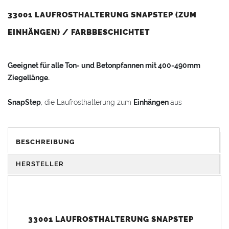
33001 LAUFROSTHALTERUNG SNAPSTEP (ZUM
EINHÄNGEN) / FARBBESCHICHTET
Geeignet für alle Ton- und Betonpfannen mit 400-490mm
Ziegellänge.
SnapStep
, die Laufrosthalterung zum
Einhängen
aus
hochwertigem Aluminiumguss.
Breite Gummiprofile an den Halterungen schützen die
BESCHREIBUNG
Dachpfannenoberfläche vor Beschädigung.
HERSTELLER
SnapStep
mit Edelstahlhalteband zum Einhängen an die
Dachlatte, einstellbar auf Lattung 4 x 6 cm (3 x 5 cm) und
unterschiedliche Dachpfannendicken, mit Feststellschraube.
33001 LAUFROSTHALTERUNG SNAPSTEP
Bei einer Lattung kleiner 3 x 5cm muss eine Zusatzlatte