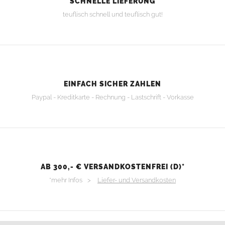
SCHNELLE LIEFERUNG
teuflisch schnell und teuflisch gut!
EINFACH SICHER ZAHLEN
Paypal - Kreditkarte - Rechnung - Lastschrift - Vorkasse
AB 300,- € VERSANDKOSTENFREI (D)*
*mehr Infos >
Liefer- und Versandkosten