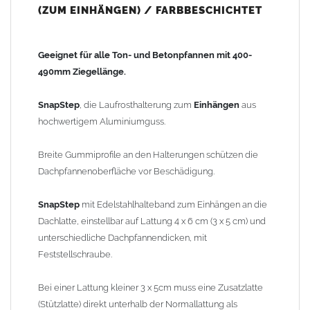
(ZUM EINHÄNGEN) / FARBBESCHICHTET
(Stützlatte) direkt unterhalb der Normallattung als Verstärkung
montiert werden.
Geeignet für alle Ton- und Betonpfannen mit 400-
Material: Aluminiumguss, plus Pulverbeschichtung
490mm Ziegellänge.
Farbe:
01 naturrot, 02 dunkelbraun, 03 anthrazit, 04 ziegel-
kupferrot (bitte im Auswahlfeld angeben)
SnapStep
, die Laufrosthalterung zum
Einhängen
aus
hochwertigem Aluminiumguss.
Laufrostbügelbreite: 250mm
Dachneigung: 0-60° einstellbar
Breite Gummiprofile an den Halterungen schützen die
Stützweitenabstand: max. 1200mm (1,2m)
Dachpfannenoberfläche vor Beschädigung.
Gewicht: 1,04kg
SnapStep
mit Edelstahlhalteband zum Einhängen an die
Dachlatte, einstellbar auf Lattung 4 x 6 cm (3 x 5 cm) und
Wichtiger Hinweis zur Dachtritt Montage: Der maximale
unterschiedliche Dachpfannendicken, mit
Stützenweitenabstand für die Laufrostgitter beträgt 1,2m.
Feststellschraube.
Sicherheitshinweis:
Bei einer Lattung kleiner 3 x 5cm muss eine Zusatzlatte
Der Einbau von Laufanlagen hat vom Fachpersonal, unter
(Stützlatte) direkt unterhalb der Normallattung als
Einhaltung der Herstellerrichtlinien und den Fachregeln des