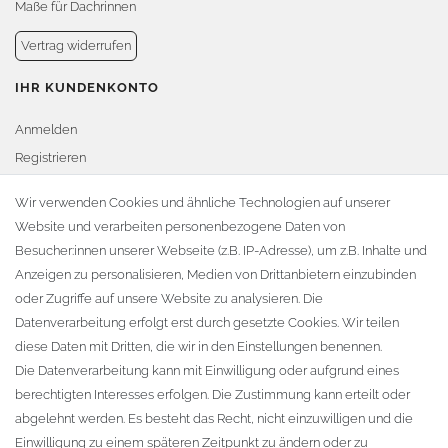
Maße für Dachrinnen
Vertrag widerrufen
IHR KUNDENKONTO
Anmelden
Registrieren
Warenkorb
Wir verwenden Cookies und ähnliche Technologien auf unserer
Website und verarbeiten personenbezogene Daten von
Zur Kasse
Besucher:innen unserer Webseite (z.B. IP-Adresse), um z.B. Inhalte und
KONTAKT
Anzeigen zu personalisieren, Medien von Drittanbietern einzubinden
oder Zugriffe auf unsere Website zu analysieren. Die
Fa. Steffen Jost
Datenverarbeitung erfolgt erst durch gesetzte Cookies. Wir teilen
Söbrigener Weg 50
diese Daten mit Dritten, die wir in den Einstellungen benennen.
D-01796 Pirna
Die Datenverarbeitung kann mit Einwilligung oder aufgrund eines
berechtigten Interesses erfolgen. Die Zustimmung kann erteilt oder
abgelehnt werden. Es besteht das Recht, nicht einzuwilligen und die
Telefon:
+49 (0)3501 507295
Einwilligung zu einem späteren Zeitpunkt zu ändern oder zu