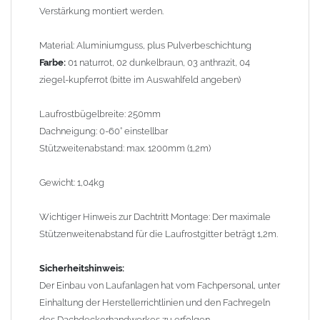
Verstärkung montiert werden.
Dachdeckerhandwerkes zu erfolgen.
Material: Aluminiumguss, plus Pulverbeschichtung
Anwendungsbeispiel (ähnliche Laufstegstütze): Das
Farbe:
01 naturrot, 02 dunkelbraun, 03 anthrazit, 04
Edelstahlhalteband wird in der Dachlatte eingehangen.
ziegel-kupferrot (bitte im Auswahlfeld angeben)
Bild 2
Laufrostbügelbreite: 250mm
Dachneigung: 0-60° einstellbar
Anwendungsbeispiel (ähnliche Ausführung) kompletter Dachtritt
Stützweitenabstand: max. 1200mm (1,2m)
(Nr. 38000)
:
Gewicht: 1,04kg
Bild 3
Wichtiger Hinweis zur Dachtritt Montage: Der maximale
Stützenweitenabstand für die Laufrostgitter beträgt 1,2m.
Sicherheitshinweis:
Der Einbau von Laufanlagen hat vom Fachpersonal, unter
Einhaltung der Herstellerrichtlinien und den Fachregeln
des Dachdeckerhandwerkes zu erfolgen.