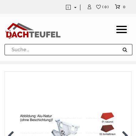
0
( 0 )
Dachrinne und Fallrohre
Werkzeuge und Löttechnik
Kugeln / Halbkugeln
Heuel Alu Dachtritte
Heuel Alu Schneefang
Kaminabdeckung