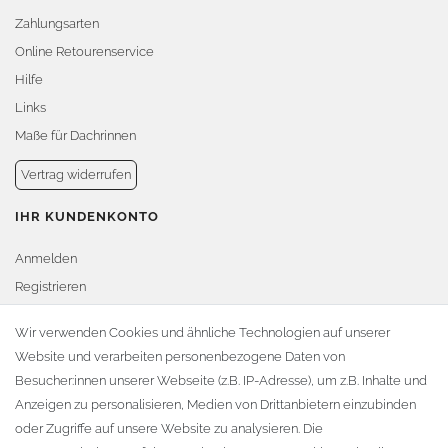
Zahlungsarten
Online Retourenservice
Hilfe
Links
Maße für Dachrinnen
Vertrag widerrufen
IHR KUNDENKONTO
Anmelden
Registrieren
Warenkorb
Wir verwenden Cookies und ähnliche Technologien auf unserer
Website und verarbeiten personenbezogene Daten von
Zur Kasse
Besucher:innen unserer Webseite (z.B. IP-Adresse), um z.B. Inhalte und
KONTAKT
Anzeigen zu personalisieren, Medien von Drittanbietern einzubinden
oder Zugriffe auf unsere Website zu analysieren. Die
Fa. Steffen Jost