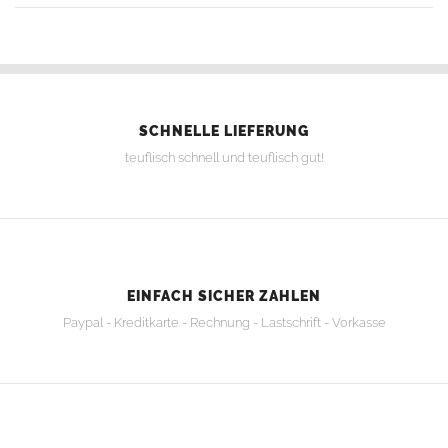
SCHNELLE LIEFERUNG
teuflisch schnell und teuflisch gut!
EINFACH SICHER ZAHLEN
Paypal - Kreditkarte - Rechnung - Lastschrift - Vorkasse