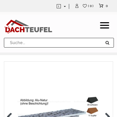
0
( 0 )
Dachrinne und Fallrohre
Werkzeuge und Löttechnik
Kugeln / Halbkugeln
Heuel Alu Dachtritte
Heuel Alu Schneefang
Kaminabdeckung