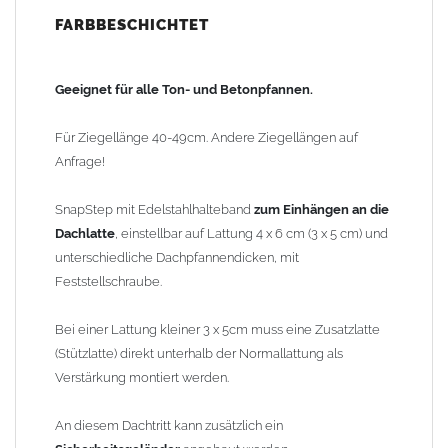
SnapStep
, der Steigtritt zum
Einhängen
aus hochwertigem
FARBBESCHICHTET
Aluminiumguss.
Extrem
witterungsbeständig
und
langlebig
.
Geeignet für alle Ton- und Betonpfannen.
Breite Gummiprofile an den Halterungen schützen die
Für Ziegellänge 40-49cm. Andere Ziegellängen auf
Dachpfannenoberfläche vor Beschädigung.
Anfrage!
Die Trittflächen sind stand- und rutschsicher profiliert.
SnapStep mit Edelstahlhalteband
zum Einhängen an die
Dachlatte
, einstellbar auf Lattung 4 x 6 cm (3 x 5 cm) und
Material: Aluminiumguss, plus Pulverbeschichtung
unterschiedliche Dachpfannendicken, mit
Farbe:
05 schwarz, 11 kupfer, 12 kastanienbraun (bitte im
Feststellschraube.
Auswahlfeld angeben)
Laufrostbreite: 250mm
Bei einer Lattung kleiner 3 x 5cm muss eine Zusatzlatte
Dachneigung: 0-60° einstellbar
(Stützlatte) direkt unterhalb der Normallattung als
Verstärkung montiert werden.
Gewicht: 5,10kg
An diesem Dachtritt kann zusätzlich ein
Sicherheitshinweis: