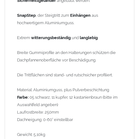
Sicherheitsgeländer
angebaut werden.
Der Einbau von Laufanlagen hat vom Fachpersonal, unter
Einhaltung der Herstellerrichtlinien und den Fachregeln des
SnapStep
, der Steigtritt zum
Einhängen
aus
Dachdeckerhandwerkes zu erfolgen.
hochwertigem Aluminiumguss.
Anwendungsbeispiel (ähnliche Laufstegstütze):
Extrem
witterungsbeständig
und
langlebig
.
Edelstahlhalteband zum Einhängen an die Dachlatte, mit
Feststellschraube
Breite Gummiprofile an den Halterungen schützen die
Dachpfannenoberfläche vor Beschädigung.
Bild 2
Die Trittflächen sind stand- und rutschsicher profiliert.
Anwendungsbeispiel (ähnliche Ausführung) kompletter Dachtritt
(Nr. 34000)
Material: Aluminiumguss, plus Pulverbeschichtung
Farbe:
05 schwarz, 11 kupfer, 12 kastanienbraun (bitte im
Bild 3
Auswahlfeld angeben)
Laufrostbreite: 250mm
Anwendungsbeispiel: Geländer für Nottreppen
Dachneigung: 0-60° einstellbar
Bild 4
Gewicht: 5,10kg