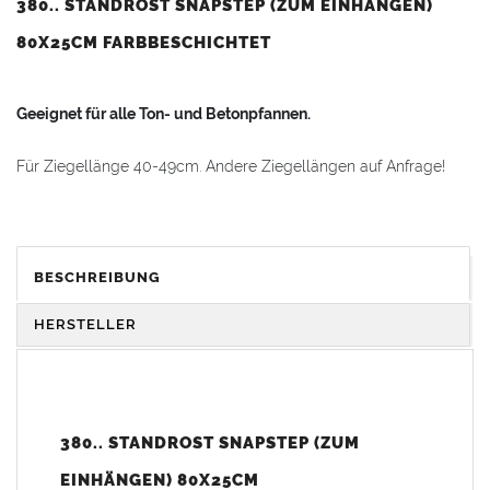
380.. STANDROST SNAPSTEP (ZUM EINHÄNGEN)
80X25CM FARBBESCHICHTET
Geeignet für alle Ton- und Betonpfannen.
Für Ziegellänge 40-49cm. Andere Ziegellängen auf Anfrage!
SnapStep mit Edelstahlhalteband
zum Einhängen an die
Dachlatte
, einstellbar auf Lattung 4 x 6 cm (3 x 5 cm) und
unterschiedliche Dachpfannendicken, mit Feststellschraube.
BESCHREIBUNG
Bei einer Lattung kleiner 3 x 5cm muss eine Zusatzlatte
HERSTELLER
(Stützlatte) direkt unterhalb der Normallattung als Verstärkung
montiert werden.
An diesem Dachtritt kann zusätzlich ein
Sicherheitsgeländer
380.. STANDROST SNAPSTEP (ZUM
angebaut werden.
EINHÄNGEN) 80X25CM