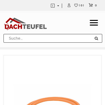
0
( 0 )
Dachrinne und Fallrohre
Werkzeuge und Löttechnik
Kugeln / Halbkugeln
Heuel Alu Dachtritte
Heuel Alu Schneefang
Kaminabdeckung