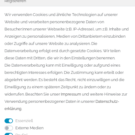
Registrieren
Warenkorb
Wir verwenden Cookies und ähnliche Technologien auf unserer
Website und verarbeiten personenbezogene Daten von
Zur Kasse
Besucher:innen unserer Webseite (z.B. IP-Adresse), um z.B. Inhalte und
KONTAKT
Anzeigen zu personalisieren, Medien von Drittanbietern einzubinden
oder Zugriffe auf unsere Website zu analysieren. Die
Fa. Steffen Jost
Datenverarbeitung erfolgt erst durch gesetzte Cookies. Wir teilen
Söbrigener Weg 50
diese Daten mit Dritten, die wir in den Einstellungen benennen.
D-01796 Pirna
Die Datenverarbeitung kann mit Einwilligung oder aufgrund eines
berechtigten Interesses erfolgen. Die Zustimmung kann erteilt oder
abgelehnt werden. Es besteht das Recht, nicht einzuwilligen und die
Telefon:
+49 (0)3501 507295
Einwilligung zu einem späteren Zeitpunkt zu ändern oder zu
info@dach-teufel.de
widerrufen. Beachten Sie unser
Impressum
und weitere Hinweise zur
Verwendung personenbezogener Daten in unserer
Daten­schutz­
erklärung
.
Essenziell
Externe Medien