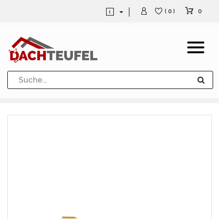
0
( 0 )
Dachrinne und Fallrohre
Werkzeuge und Löttechnik
Kugeln / Halbkugeln
Heuel Alu Dachtritte
Heuel Alu Schneefang
Kaminabdeckung