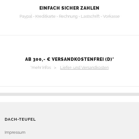
EINFACH SICHER ZAHLEN
Paypal - Kreditkarte - Rechnung - Lastschrift - Vorkasse
AB 300,- € VERSANDKOSTENFREI (D)*
*mehr Infos >
Liefer- und Versandkosten
DACH-TEUFEL
Impressum