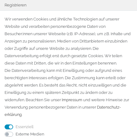
Registrieren
Warenkorb
Wir verwenden Cookies und ähnliche Technologien auf unserer
Website und verarbeiten personenbezogene Daten von
Zur Kasse
Besucher:innen unserer Webseite (z.B. IP-Adresse), um z.B. Inhalte und
KONTAKT
Anzeigen zu personalisieren, Medien von Drittanbietern einzubinden
oder Zugriffe auf unsere Website zu analysieren. Die
Fa. Steffen Jost
Datenverarbeitung erfolgt erst durch gesetzte Cookies. Wir teilen
Söbrigener Weg 50
diese Daten mit Dritten, die wir in den Einstellungen benennen.
D-01796 Pirna
Die Datenverarbeitung kann mit Einwilligung oder aufgrund eines
berechtigten Interesses erfolgen. Die Zustimmung kann erteilt oder
abgelehnt werden. Es besteht das Recht, nicht einzuwilligen und die
Telefon:
+49 (0)3501 507295
Einwilligung zu einem späteren Zeitpunkt zu ändern oder zu
info@dach-teufel.de
widerrufen. Beachten Sie unser
Impressum
und weitere Hinweise zur
Verwendung personenbezogener Daten in unserer
Daten­schutz­
erklärung
.
Essenziell
Externe Medien