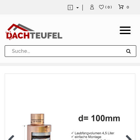
0
( 0 )
Dachrinne und Fallrohre
Werkzeuge und Löttechnik
Kugeln / Halbkugeln
Heuel Alu Dachtritte
Heuel Alu Schneefang
Kaminabdeckung