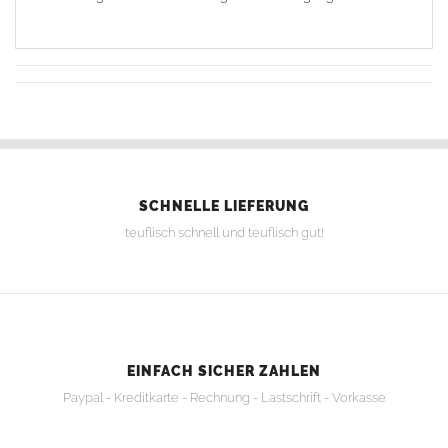
SCHNELLE LIEFERUNG
teuflisch schnell und teuflisch gut!
EINFACH SICHER ZAHLEN
Paypal - Kreditkarte - Rechnung - Lastschrift - Vorkasse