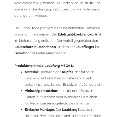
einzufügen,
keine
zusätzlichen Reduzierungen oder
vergleichbaren Systemen. Die Bedienung ist intuitiv und
Steckmuffen notwendig
somit kann die Wartung und Entleerung von jedermann
Effiziente Laubaufnahme:
Der integrierte
Laubfangkorb
durchgeführt werden.
verhindert, dass
Laub
und Schmutz in das
Fallrohr
gelangen, wodurch Verstopfungen und teure Reparaturen
Der Einbau kann problemlos an bestehenden Fallrohren
vermieden werden.
vorgenommen werden. Der
Edelstahl-Laubfangkorb
ist
im Lieferumfang enthalten. Der Vorteil gegenüber dem
Vorteile
Laubfang MEGA L:
Laubschutz in Dachrinnen
ist, dass der
Laubfänger
im
1. Effektiver Schutz vor Verstopfungen:
Der
Laubfangkorb
Fallrohr
ohne Leiter erreichbar ist.
fängt Laub, Äste und andere Ablagerungen auf, bevor sie
in die Grundleitungen gelangen. Dies reduziert das Risiko
Produktmerkmale
Laubfang MEGA L:
von Verstopfungen und sorgt für einen reibungslosen
Material:
Hochwertiges
Kupfer
, das für seine
Wasserabfluss.
Langlebigkeit und Korrosionsbeständigkeit
2. Langlebigkeit und Korrosionsbeständigkeit:
Hergestellt
bekannt ist. Ideal für den Einsatz im Außenbereich.
aus hochwertigem
Kupfer
, ist der
Laubfang
robust und
Vielseitig einsetzbar:
Ideal für den Einsatz in
widerstandsfähig gegenüber Witterungseinflüssen. Dies
Gärten, auf Dächern oder in anderen Bereichen,
gewährleistet eine lange Lebensdauer und minimiert die
wo Regenwasser abgeleitet werden muss.
Notwendigkeit für häufige Ersatzkäufe.
Einfache Montage:
Der
Laubfang
lässt sich
3. Einfache Wartung:
Der
Laubfang
lässt sich leicht
unkompliziert installieren und ist leicht zu reinigen,