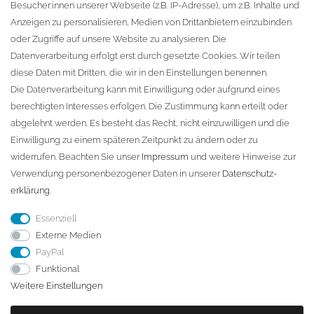
Besucher:innen unserer Webseite (z.B. IP-Adresse), um z.B. Inhalte und
KONTAKT
Anzeigen zu personalisieren, Medien von Drittanbietern einzubinden
oder Zugriffe auf unsere Website zu analysieren. Die
Fa. Steffen Jost
Datenverarbeitung erfolgt erst durch gesetzte Cookies. Wir teilen
Söbrigener Weg 50
diese Daten mit Dritten, die wir in den Einstellungen benennen.
D-01796 Pirna
Die Datenverarbeitung kann mit Einwilligung oder aufgrund eines
berechtigten Interesses erfolgen. Die Zustimmung kann erteilt oder
abgelehnt werden. Es besteht das Recht, nicht einzuwilligen und die
Telefon:
+49 (0)3501 507295
Einwilligung zu einem späteren Zeitpunkt zu ändern oder zu
info@dach-teufel.de
widerrufen. Beachten Sie unser
Impressum
und weitere Hinweise zur
Verwendung personenbezogener Daten in unserer
Daten­schutz­
erklärung
.
Essenziell
Externe Medien
PayPal
Funktional
Weitere Einstellungen