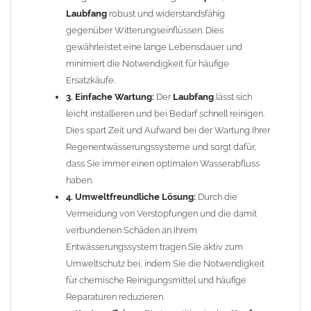
nur Ihre Regenentwässerungssysteme, sondern tragen auch zur
Laubfang
robust und widerstandsfähig
Werterhaltung Ihres Hauses bei. Investieren Sie in eine
gegenüber Witterungseinflüssen. Dies
nachhaltige Lösung, die Ihnen langfristig Zeit und Geld spart!
gewährleistet eine lange Lebensdauer und
minimiert die Notwendigkeit für häufige
Funktionsweise:
Ersatzkäufe.
3. Einfache Wartung:
Der
Laubfang
lässt sich
Zum Leeren des
Laubfangkorbes
einfach die Klappe öffnen und
leicht installieren und bei Bedarf schnell reinigen.
den Eimer mit dem gesammelten
Laub
entnehmen.
Dies spart Zeit und Aufwand bei der Wartung Ihrer
Regenentwässerungssysteme und sorgt dafür,
Einfache Montage:
dass Sie immer einen optimalen Wasserabfluss
ca. 48cm aus dem Fallrohr heraussägen
haben.
Laubfänger MEGA L5
dazwischen stecken
4. Umweltfreundliche Lösung:
Durch die
FERTIG!
Vermeidung von Verstopfungen und die damit
verbundenen Schäden an Ihrem
Einbautipps:
Entwässerungssystem tragen Sie aktiv zum
Umweltschutz bei, indem Sie die Notwendigkeit
Der nachträgliche Einbau ist problemlos. Durch einfaches
für chemische Reinigungsmittel und häufige
Heraussägen eines ca. 48 cm langen Teilstücks lässt sich die
Reparaturen reduzieren.
Laubfangvorrichtung MEGA L5
leicht in bereits vorhandene