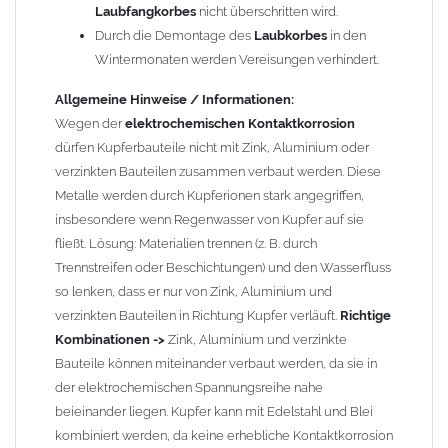
Wandstärken nur eingeschränkt möglich. Zu diesem Zweck
Laubfangkorbes
nicht überschritten wird.
führen wir einige Adapter in unserem Sortiment. Bei Fragen
Durch die Demontage des
Laubkorbes
in den
stehen wir Ihnen gern zur Verfügung.
Wintermonaten werden Vereisungen verhindert.
Allgemeine Hinweise / Informationen:
Wegen der
elektrochemischen Kontaktkorrosion
dürfen Kupferbauteile nicht mit Zink, Aluminium oder
verzinkten Bauteilen zusammen verbaut werden. Diese
Metalle werden durch Kupferionen stark angegriffen,
insbesondere wenn Regenwasser von Kupfer auf sie
fließt. Lösung: Materialien trennen (z. B. durch
Trennstreifen oder Beschichtungen) und den Wasserfluss
so lenken, dass er nur von Zink, Aluminium und
verzinkten Bauteilen in Richtung Kupfer verläuft.
Richtige
Kombinationen ->
Zink, Aluminium und verzinkte
Bauteile können miteinander verbaut werden, da sie in
der elektrochemischen Spannungsreihe nahe
beieinander liegen. Kupfer kann mit Edelstahl und Blei
kombiniert werden, da keine erhebliche Kontaktkorrosion