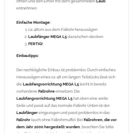
öffnen und den Eimer mit dem gesammelten
Laub
4,5Liter Gewicht: 2,80 kg
entnehmen.
Technische Information:
Einfache Montage:
Der
Laubfang
ist regelmäßig zu leeren, mindestens so oft,
ca. 48cm aus dem Fallrohr heraussägen
dass das Füllvolumen des
Laubfangkorbes
nicht
Laubfänger MEGA L5
dazwischen stecken
überschritten wird.
FERTIG!
Durch die Demontage des
Laubkorbes
in den
Wintermonaten werden Vereisungen verhindert.
Einbautipps:
Allgemeine Hinweise / Informationen:
Der nachträgliche Einbau ist problemlos. Durch einfaches
Wegen der
elektrochemischen Kontaktkorrosion
dürfen
Heraussägen eines ca. 48 cm langen Teilstücks lässt sich
Kupferbauteile nicht mit Zink, Aluminium oder verzinkten
die
Laubfangvorrichtung MEGA L5
leicht in bereits
Bauteilen zusammen verbaut werden. Diese Metalle werden
vorhandene
Fallrohre
einsetzen. Die
durch Kupferionen stark angegriffen, insbesondere wenn
Laubfangvorrichtung MEGA L5
hat oben eine weite
Regenwasser von Kupfer auf sie fließt. Lösung: Materialien
Seite und passt auf das normale Fallrohr. Unten ist der
trennen (z. B. durch Trennstreifen oder Beschichtungen) und den
Laubfänger
eingezogen und passt problemlos in das
Wasserfluss so lenken, dass er nur von Zink, Aluminium und
Fallrohr
(auch ohne Fallrohrmuffe). Bei
Fallrohren, die vor
verzinkten Bauteilen in Richtung Kupfer verläuft.
Richtige
dem Jahr 2000 hergestellt wurden
, beachten Sie bitte
Kombinationen ->
Zink, Aluminium und verzinkte Bauteile