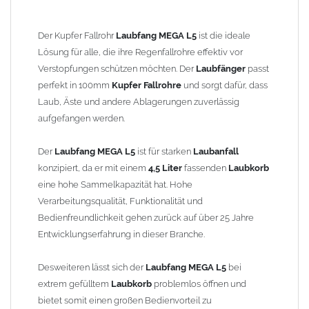
Entleerung von jedermann durchgeführt werden.
Der Einbau kann problemlos an bestehenden Fallrohren
Der Kupfer Fallrohr
Laubfang MEGA L5
ist die ideale
vorgenommen werden. Der
Edelstahl-Laubfangkorb
ist im
Lösung für alle, die ihre Regenfallrohre effektiv vor
Lieferumfang enthalten. Der Vorteil gegenüber dem
Laubschutz
Verstopfungen schützen möchten. Der
Laubfänger
passt
in Dachrinnen
ist, dass der
Laubfänger
im
Fallrohr
ohne Leiter
perfekt in 100mm
Kupfer Fallrohre
und sorgt dafür, dass
erreichbar ist.
Laub, Äste und andere Ablagerungen zuverlässig
aufgefangen werden.
Produktmerkmale
Laubfang MEGA L:
Material:
Hochwertiges
Kupfer
, das für seine
Der
Laubfang MEGA L5
ist für starken
Laubanfall
Langlebigkeit und Korrosionsbeständigkeit bekannt ist.
konzipiert, da er mit einem
4,5 Liter
fassenden
Laubkorb
Ideal für den Einsatz im Außenbereich.
eine hohe Sammelkapazität hat. Hohe
Vielseitig einsetzbar:
Ideal für den Einsatz in Gärten, auf
Verarbeitungsqualität, Funktionalität und
Dächern oder in anderen Bereichen, wo Regenwasser
Bedienfreundlichkeit gehen zurück auf über 25 Jahre
abgeleitet werden muss.
Entwicklungserfahrung in dieser Branche.
Einfache Montage:
Der
Laubfang
lässt sich unkompliziert
installieren und ist leicht zu reinigen, sodass Sie ihn bei
Desweiteren lässt sich der
Laubfang MEGA L5
bei
Bedarf schnell entleeren können.
extrem gefülltem
Laubkorb
problemlos öffnen und
zum Stecken
- ohne Lötarbeiten nahtlos in das
Fallrohr
bietet somit einen großen Bedienvorteil zu