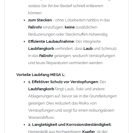
installieren und bei Bedarf schnell reinigen. Dies spart Zeit
sodass Sie ihn bei Bedarf schnell entleeren
und Aufwand bei der Wartung Ihrer
können.
Regenentwässerungssysteme und sorgt dafür, dass Sie
zum Stecken
- ohne Lötarbeiten nahtlos in das
immer einen optimalen Wasserabfluss haben.
Fallrohr
einzufügen,
keine
zusätzlichen
4. Umweltfreundliche Lösung:
Durch die Vermeidung von
Reduzierungen oder Steckmuffen notwendig
Verstopfungen und die damit verbundenen Schäden an
Effiziente Laubaufnahme:
Der integrierte
Ihrem Entwässerungssystem tragen Sie aktiv zum
Laubfangkorb
verhindert, dass
Laub
und Schmutz
Umweltschutz bei, indem Sie die Notwendigkeit für
in das
Fallrohr
gelangen, wodurch Verstopfungen
chemische Reinigungsmittel und häufige Reparaturen
und teure Reparaturen vermieden werden.
reduzieren.
5. Kosteneffizienz:
Die Investition in den
Kupfer Fallrohr
Vorteile
Laubfang MEGA L:
Laubfang MEGA L5
kann Ihnen langfristig Geld sparen, da
1. Effektiver Schutz vor Verstopfungen:
Der
Sie weniger häufige Wartungsarbeiten und Reparaturen
Laubfangkorb
fängt Laub, Äste und andere
durchführen müssen.
Ablagerungen auf, bevor sie in die Grundleitungen
6. Ästhetisches Design:
Das schlichte und funktionale
gelangen. Dies reduziert das Risiko von
Design
fügt sich harmonisch in jede Umgebung ein, ohne
Verstopfungen und sorgt für einen reibungslosen
die Optik Ihres Hauses oder
Gartens
zu beeinträchtigen.
Wasserabfluss.
2. Langlebigkeit und Korrosionsbeständigkeit:
Mit dem
Kupfer Fallrohr Laubfang MEGA L5
schützen Sie nicht
Hergestellt aus hochwertigem
Kupfer
, ist der