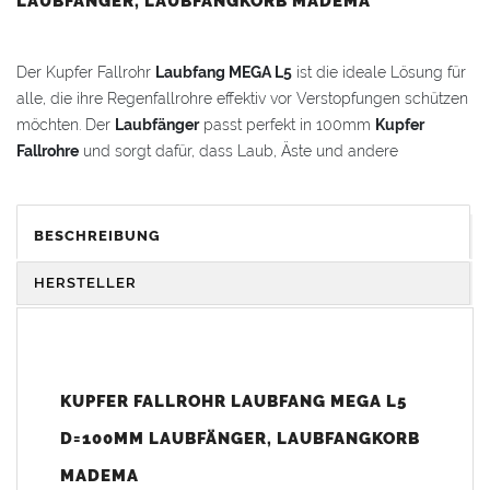
LAUBFÄNGER, LAUBFANGKORB MADEMA
Der Kupfer Fallrohr
Laubfang MEGA L5
ist die ideale Lösung für
alle, die ihre Regenfallrohre effektiv vor Verstopfungen schützen
möchten. Der
Laubfänger
passt perfekt in 100mm
Kupfer
Fallrohre
und sorgt dafür, dass Laub, Äste und andere
Ablagerungen zuverlässig aufgefangen werden.
Der
Laubfang MEGA L5
ist für starken
Laubanfall
konzipiert, da
BESCHREIBUNG
er mit einem
4,5 Liter
fassenden
Laubkorb
eine hohe
Sammelkapazität hat. Hohe Verarbeitungsqualität, Funktionalität
HERSTELLER
und Bedienfreundlichkeit gehen zurück auf über 25 Jahre
Entwicklungserfahrung in dieser Branche.
Desweiteren lässt sich der
Laubfang MEGA L5
bei extrem
KUPFER FALLROHR LAUBFANG MEGA L5
gefülltem
Laubkorb
problemlos öffnen und bietet somit einen
D=100MM LAUBFÄNGER, LAUBFANGKORB
großen Bedienvorteil zu vergleichbaren Systemen. Die
Bedienung ist intuitiv und somit kann die Wartung und
MADEMA