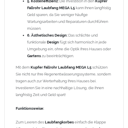
5. Kosteneffizienz:
Die Investition in den
Kupfer
Fallrohre
einsetzen. Die
Laubfangvorrichtung MEGA L5
hat oben
Fallrohr Laubfang MEGA L5
kann Ihnen langfristig
eine weite Seite und passt auf das normale Fallrohr. Unten ist
Geld sparen, da Sie weniger häufige
der
Laubfänger
eingezogen und passt problemlos in das
Wartungsarbeiten und Reparaturen durchführen
Fallrohr
(auch ohne Fallrohrmuffe). Bei
Fallrohren, die vor dem
müssen.
Jahr 2000 hergestellt wurden
, beachten Sie bitte den
6. Ästhetisches Design:
Das schlichte und
Einbauhinweis (siehe -> Allgemeine Hinweise).
funktionale
Design
fügt sich harmonisch in jede
Umgebung ein, ohne die Optik Ihres Hauses oder
Um die Standsicherheit vom
Laubfang MEGA L5
zu
Gartens
zu beeinträchtigen.
gewährleisten, können in Abhängigkeit der vorhandenen
Rohrbefestigungen ggf. ein bis zwei weitere Rohrschellen
Mit dem
Kupfer Fallrohr Laubfang MEGA L5
schützen
notwendig werden.
Sie nicht nur Ihre Regenentwässerungssysteme, sondern
tragen auch zur Werterhaltung Ihres Hauses bei.
Größe: für
Kupfer Fallrohre
nach DIN 18461 mit
Investieren Sie in eine nachhaltige Lösung, die Ihnen
Außendurchmesser 100mm
langfristig Zeit und Geld spart!
Gesamthöhe: 570mm
Behälterhöhe: 405mm
Funktionsweise:
Behälterdurchmesser: 180mm
Platzbedarf zur Wand: mind. 25mm
Zum Leeren des
Laubfangkorbes
einfach die Klappe
Korbgröße (Höhe / Durchmesser): 205mm / 170mm = Volumen