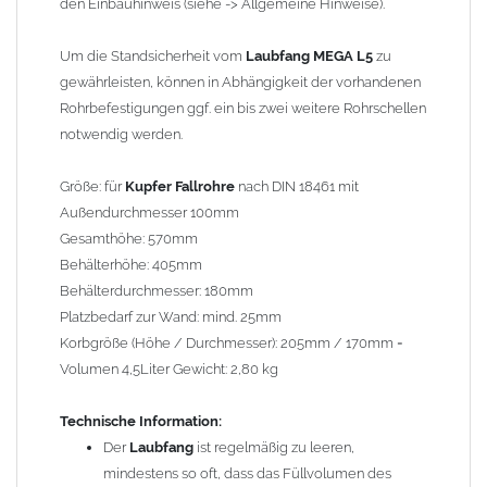
den Einbauhinweis (siehe -> Allgemeine Hinweise).
können miteinander verbaut werden, da sie in der
elektrochemischen Spannungsreihe nahe beieinander liegen.
Um die Standsicherheit vom
Laubfang MEGA L5
zu
Kupfer kann mit Edelstahl und Blei kombiniert werden, da keine
gewährleisten, können in Abhängigkeit der vorhandenen
erhebliche Kontaktkorrosion auftritt.
Rohrbefestigungen ggf. ein bis zwei weitere Rohrschellen
notwendig werden.
Einbauhinweis bei alten
gelöteten und gefalzten
Regenfallrohren (Rohre hergestellt vor 2000)
: Der Umbau bei
Größe: für
Kupfer Fallrohre
nach DIN 18461 mit
gefalzten Alu-, Kupferrohren und gelöteten Zinkrohren ist oft
Außendurchmesser 100mm
etwas schwierig, da diese nicht so passgenau sind wie heutige
Gesamthöhe: 570mm
lasergeschweißte Rohre. Maßabweichungen von 1–2 mm sind
Behälterhöhe: 405mm
möglich. Anpassungsarbeiten wie Einziehen und Aufweiten sind
Behälterdurchmesser: 180mm
manchmal nötig, oder es muss sogar das Rohr ober- und
Platzbedarf zur Wand: mind. 25mm
unterhalb durch ein neues lasergeschweißtes Fallrohr ersetzt
Korbgröße (Höhe / Durchmesser): 205mm / 170mm =
werden.
Volumen 4,5Liter Gewicht: 2,80 kg
Zusammenbau von
Metall-Regenfallrohren mit KG- und HT-
Technische Information:
Rohren
: Der direkte Zusammenbau von Metall- und
Der
Laubfang
ist regelmäßig zu leeren,
Kunststoffrohren ist aufgrund der unterschiedlichen
mindestens so oft, dass das Füllvolumen des