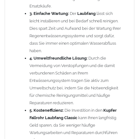
nachhaltige Lösung, die Ihnen langfristig Zeit und Geld spart!
Ersatzkäufe.
3. Einfache Wartung:
Der
Laubfang
lässt sich
Funktionsweise:
leicht installieren und bei Bedarf schnell reinigen.
Dies spart Zeit und Aufwand bei der Wartung Ihrer
Zum Leeren des
Laubfangkorbes
einfach die Klappe öffnen und
Regenentwässerungssysteme und sorgt dafür,
den Korb mit dem gesammelten
Laub
entnehmen.
dass Sie immer einen optimalen Wasserabfluss
haben.
Einfache Montage:
4. Umweltfreundliche Lösung:
Durch die
ca. 34cm aus dem Fallrohr heraussägen
Vermeidung von Verstopfungen und die damit
Laubfänger Classic
dazwischen stecken
verbundenen Schäden an Ihrem
FERTIG!
Entwässerungssystem tragen Sie aktiv zum
Umweltschutz bei, indem Sie die Notwendigkeit
Einbautipps:
für chemische Reinigungsmittel und häufige
Reparaturen reduzieren.
Der nachträgliche Einbau ist problemlos. Durch einfaches
5. Kosteneffizienz:
Die Investition in den
Kupfer
Heraussägen eines ca. 34cm langen Teilstücks lässt sich die
Fallrohr Laubfang Classic
kann Ihnen langfristig
Laubfangvorrichtung Classic
leicht in bereits vorhandene
Geld sparen, da Sie weniger häufige
Fallrohre
einsetzen. Die
Laubfangvorrichtung Classic
hat oben
Wartungsarbeiten und Reparaturen durchführen
eine weite Seite und passt auf das normale Fallrohr. Unten ist