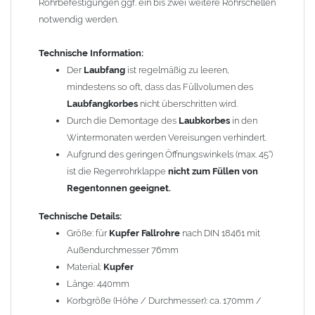
Rohrbefestigungen ggf. ein bis zwei weitere Rohrschellen
können miteinander verbaut werden, da sie in der
notwendig werden.
elektrochemischen Spannungsreihe nahe beieinander liegen.
Kupfer kann mit Edelstahl und Blei kombiniert werden, da keine
Technische Information:
erhebliche Kontaktkorrosion auftritt.
Der
Laubfang
ist regelmäßig zu leeren,
mindestens so oft, dass das Füllvolumen des
Einbauhinweis bei alten
gelöteten und gefalzten
Laubfangkorbes
nicht überschritten wird.
Regenfallrohren (Rohre hergestellt vor 2000)
: Der Umbau bei
Durch die Demontage des
Laubkorbes
in den
gefalzten Alu-, Kupferrohren und gelöteten Zinkrohren ist oft
Wintermonaten werden Vereisungen verhindert.
etwas schwierig, da diese nicht so passgenau sind wie heutige
Aufgrund des geringen Öffnungswinkels (max. 45°)
lasergeschweißte Rohre. Maßabweichungen von 1–2 mm sind
ist die Regenrohrklappe
nicht zum Füllen von
möglich. Anpassungsarbeiten wie Einziehen und Aufweiten sind
Regentonnen geeignet.
manchmal nötig, oder es muss sogar das Rohr ober- und
unterhalb durch ein neues lasergeschweißtes Fallrohr ersetzt
Technische Details:
werden.
Größe: für
Kupfer Fallrohre
nach DIN 18461 mit
Außendurchmesser 76mm
Zusammenbau von
Metall-Regenfallrohren mit KG- und HT-
Material:
Kupfer
Rohren
: Der direkte Zusammenbau von Metall- und
Länge: 440mm
Kunststoffrohren ist aufgrund der unterschiedlichen
Korbgröße (Höhe / Durchmesser): ca. 170mm /
Wandstärken nur eingeschränkt möglich. Zu diesem Zweck