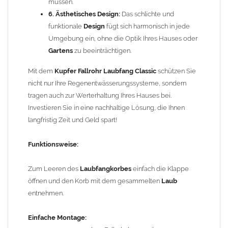
müssen.
der
Laubfänger
eingezogen und passt problemlos in das
6. Ästhetisches Design:
Das schlichte und
Fallrohr
(auch ohne Fallrohrmuffe). Bei
Fallrohren, die vor dem
funktionale
Design
fügt sich harmonisch in jede
Jahr 2000 hergestellt wurden
, beachten Sie bitte den
Umgebung ein, ohne die Optik Ihres Hauses oder
Einbauhinweis (siehe -> Allgemeine Hinweise).
Gartens
zu beeinträchtigen.
Um die Standsicherheit vom
Laubfang Classic
zu gewährleisten,
Mit dem
Kupfer Fallrohr Laubfang Classic
schützen Sie
können in Abhängigkeit der vorhandenen Rohrbefestigungen
nicht nur Ihre Regenentwässerungssysteme, sondern
ggf. ein bis zwei weitere Rohrschellen notwendig werden.
tragen auch zur Werterhaltung Ihres Hauses bei.
Investieren Sie in eine nachhaltige Lösung, die Ihnen
Technische Information:
langfristig Zeit und Geld spart!
Der
Laubfang
ist regelmäßig zu leeren, mindestens so oft,
dass das Füllvolumen des
Laubfangkorbes
nicht
Funktionsweise:
überschritten wird.
Durch die Demontage des
Laubkorbes
in den
Zum Leeren des
Laubfangkorbes
einfach die Klappe
Wintermonaten werden Vereisungen verhindert.
öffnen und den Korb mit dem gesammelten
Laub
Aufgrund des geringen Öffnungswinkels (max. 45°) ist die
entnehmen.
Regenrohrklappe
nicht zum Füllen von Regentonnen
geeignet.
Einfache Montage: