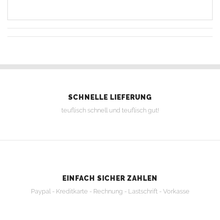
SCHNELLE LIEFERUNG
teuflisch schnell und teuflisch gut!
EINFACH SICHER ZAHLEN
Paypal - Kreditkarte - Rechnung - Lastschrift - Vorkasse