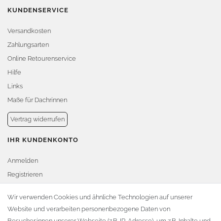
KUNDENSERVICE
Versandkosten
Zahlungsarten
Online Retourenservice
Hilfe
Links
Maße für Dachrinnen
Vertrag widerrufen
IHR KUNDENKONTO
Anmelden
Registrieren
Warenkorb
Wir verwenden Cookies und ähnliche Technologien auf unserer
Website und verarbeiten personenbezogene Daten von
Zur Kasse
Besucher:innen unserer Webseite (z.B. IP-Adresse), um z.B. Inhalte und