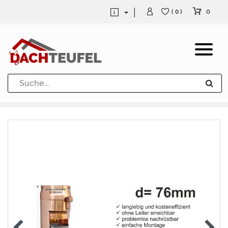
0
( 0 )
Dachrinne und Fallrohre
Werkzeuge und Löttechnik
Kugeln / Halbkugeln
Heuel Alu Dachtritte
Heuel Alu Schneefang
Kaminabdeckung