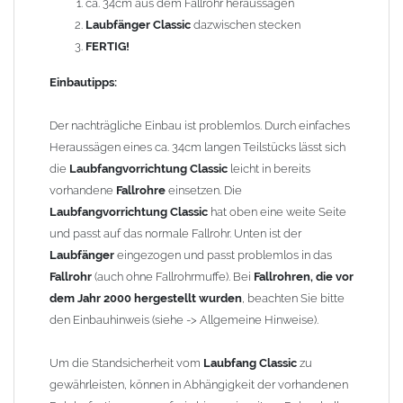
ca. 34cm aus dem Fallrohr heraussägen
Technische Details:
Laubfänger Classic
dazwischen stecken
Größe: für
Kupfer Fallrohre
nach DIN 18461 mit
FERTIG!
Außendurchmesser 76mm
Material:
Kupfer
Einbautipps:
Länge: 440mm
Korbgröße (Höhe / Durchmesser): ca. 170mm / 70mm
Der nachträgliche Einbau ist problemlos. Durch einfaches
Heraussägen eines ca. 34cm langen Teilstücks lässt sich
Gewicht: 1,08 kg
die
Laubfangvorrichtung Classic
leicht in bereits
vorhandene
Fallrohre
einsetzen. Die
Allgemeine Hinweise / Informationen:
Laubfangvorrichtung Classic
hat oben eine weite Seite
Wegen der
elektrochemischen Kontaktkorrosion
dürfen
und passt auf das normale Fallrohr. Unten ist der
Kupferbauteile nicht mit Zink, Aluminium oder verzinkten
Laubfänger
eingezogen und passt problemlos in das
Bauteilen zusammen verbaut werden. Diese Metalle werden
Fallrohr
(auch ohne Fallrohrmuffe). Bei
Fallrohren, die vor
durch Kupferionen stark angegriffen, insbesondere wenn
dem Jahr 2000 hergestellt wurden
, beachten Sie bitte
Regenwasser von Kupfer auf sie fließt. Lösung: Materialien
den Einbauhinweis (siehe -> Allgemeine Hinweise).
trennen (z. B. durch Trennstreifen oder Beschichtungen) und den
Wasserfluss so lenken, dass er nur von Zink, Aluminium und
Um die Standsicherheit vom
Laubfang Classic
zu
verzinkten Bauteilen in Richtung Kupfer verläuft.
Richtige
gewährleisten, können in Abhängigkeit der vorhandenen
Kombinationen ->
Zink, Aluminium und verzinkte Bauteile