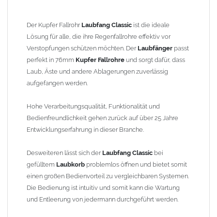
Der Einbau kann problemlos an bestehenden Fallrohren
vorgenommen werden. Der
Edelstahl-Laubfangkorb
ist im
Lieferumfang enthalten. Der Vorteil gegenüber dem
Laubschutz
Der Kupfer Fallrohr
Laubfang Classic
ist die ideale
in Dachrinnen
ist, dass der
Laubfänger
im
Fallrohr
ohne Leiter
Lösung für alle, die ihre Regenfallrohre effektiv vor
erreichbar ist.
Verstopfungen schützen möchten. Der
Laubfänger
passt
perfekt in 76mm
Kupfer Fallrohre
und sorgt dafür, dass
Produktmerkmale
Laubfang Classic:
Laub, Äste und andere Ablagerungen zuverlässig
Material:
Hochwertiges
Kupfer
, das für seine
aufgefangen werden.
Langlebigkeit und Korrosionsbeständigkeit bekannt ist.
Ideal für den Einsatz im Außenbereich.
Hohe Verarbeitungsqualität, Funktionalität und
Vielseitig einsetzbar:
Ideal für den Einsatz in Gärten, auf
Bedienfreundlichkeit gehen zurück auf über 25 Jahre
Dächern oder in anderen Bereichen, wo Regenwasser
Entwicklungserfahrung in dieser Branche.
abgeleitet werden muss.
Einfache Montage:
Der
Laubfang
lässt sich unkompliziert
Desweiteren lässt sich der
Laubfang Classic
bei
installieren und ist leicht zu reinigen, sodass Sie ihn bei
gefülltem
Laubkorb
problemlos öffnen und bietet somit
Bedarf schnell entleeren können.
einen großen Bedienvorteil zu vergleichbaren Systemen.
zum Stecken
- ohne Lötarbeiten nahtlos in das
Fallrohr
Die Bedienung ist intuitiv und somit kann die Wartung
einzufügen,
keine
zusätzlichen Reduzierungen oder
und Entleerung von jedermann durchgeführt werden.
Steckmuffen notwendig