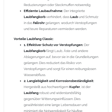
Regenentwässerungssysteme und sorgt dafür, dass Sie
Reduzierungen oder Steckmuffen notwendig
immer einen optimalen Wasserabfluss haben.
Effiziente Laubaufnahme:
Der integrierte
4. Umweltfreundliche Lösung:
Durch die Vermeidung von
Laubfangkorb
verhindert, dass
Laub
und Schmutz
Verstopfungen und die damit verbundenen Schäden an
in das
Fallrohr
gelangen, wodurch Verstopfungen
Ihrem Entwässerungssystem tragen Sie aktiv zum
und teure Reparaturen vermieden werden.
Umweltschutz bei, indem Sie die Notwendigkeit für
chemische Reinigungsmittel und häufige Reparaturen
Vorteile
Laubfang Classic:
reduzieren.
1. Effektiver Schutz vor Verstopfungen:
Der
5. Kosteneffizienz:
Die Investition in den
Kupfer Fallrohr
Laubfangkorb
fängt Laub, Äste und andere
Laubfang Classic
kann Ihnen langfristig Geld sparen, da
Ablagerungen auf, bevor sie in die Grundleitungen
Sie weniger häufige Wartungsarbeiten und Reparaturen
gelangen. Dies reduziert das Risiko von
durchführen müssen.
Verstopfungen und sorgt für einen reibungslosen
6. Ästhetisches Design:
Das schlichte und funktionale
Wasserabfluss.
Design
fügt sich harmonisch in jede Umgebung ein, ohne
2. Langlebigkeit und Korrosionsbeständigkeit:
die Optik Ihres Hauses oder
Gartens
zu beeinträchtigen.
Hergestellt aus hochwertigem
Kupfer
, ist der
Laubfang
robust und widerstandsfähig
Mit dem
Kupfer Fallrohr Laubfang Classic
schützen Sie nicht nur
gegenüber Witterungseinflüssen. Dies
Ihre Regenentwässerungssysteme, sondern tragen auch zur
gewährleistet eine lange Lebensdauer und
Werterhaltung Ihres Hauses bei. Investieren Sie in eine
minimiert die Notwendigkeit für häufige