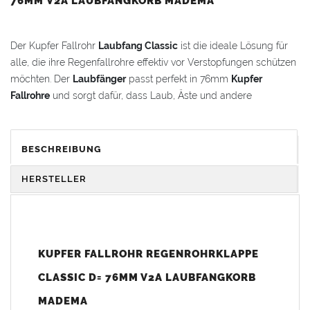
76MM V2A LAUBFANGKORB MADEMA
Der Kupfer Fallrohr
Laubfang Classic
ist die ideale Lösung für
alle, die ihre Regenfallrohre effektiv vor Verstopfungen schützen
möchten. Der
Laubfänger
passt perfekt in 76mm
Kupfer
Fallrohre
und sorgt dafür, dass Laub, Äste und andere
Ablagerungen zuverlässig aufgefangen werden.
Hohe Verarbeitungsqualität, Funktionalität und
BESCHREIBUNG
Bedienfreundlichkeit gehen zurück auf über 25 Jahre
Entwicklungserfahrung in dieser Branche.
HERSTELLER
Desweiteren lässt sich der
Laubfang Classic
bei gefülltem
Laubkorb
problemlos öffnen und bietet somit einen großen
Bedienvorteil zu vergleichbaren Systemen. Die Bedienung ist
KUPFER FALLROHR REGENROHRKLAPPE
intuitiv und somit kann die Wartung und Entleerung von
CLASSIC D= 76MM V2A LAUBFANGKORB
jedermann durchgeführt werden.
MADEMA