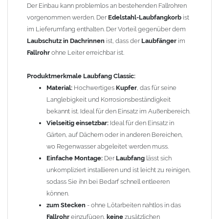
Effiziente Laubaufnahme:
Der integrierte
Laubfangkorb
Der Einbau kann problemlos an bestehenden Fallrohren
verhindert, dass
Laub
und Schmutz in das
Fallrohr
vorgenommen werden. Der
Edelstahl-Laubfangkorb
ist
gelangen, wodurch Verstopfungen und teure Reparaturen
im Lieferumfang enthalten. Der Vorteil gegenüber dem
vermieden werden.
Laubschutz in Dachrinnen
ist, dass der
Laubfänger
im
Fallrohr
ohne Leiter erreichbar ist.
Vorteile
Laubfang Classic:
1. Effektiver Schutz vor Verstopfungen:
Der
Laubfangkorb
Produktmerkmale
Laubfang Classic:
fängt Laub, Äste und andere Ablagerungen auf, bevor sie
Material:
Hochwertiges
Kupfer
, das für seine
in die Grundleitungen gelangen. Dies reduziert das Risiko
Langlebigkeit und Korrosionsbeständigkeit
von Verstopfungen und sorgt für einen reibungslosen
bekannt ist. Ideal für den Einsatz im Außenbereich.
Wasserabfluss.
Vielseitig einsetzbar:
Ideal für den Einsatz in
2. Langlebigkeit und Korrosionsbeständigkeit:
Hergestellt
Gärten, auf Dächern oder in anderen Bereichen,
aus hochwertigem
Kupfer
, ist der
Laubfang
robust und
wo Regenwasser abgeleitet werden muss.
widerstandsfähig gegenüber Witterungseinflüssen. Dies
Einfache Montage:
Der
Laubfang
lässt sich
gewährleistet eine lange Lebensdauer und minimiert die
unkompliziert installieren und ist leicht zu reinigen,
Notwendigkeit für häufige Ersatzkäufe.
sodass Sie ihn bei Bedarf schnell entleeren
3. Einfache Wartung:
Der
Laubfang
lässt sich leicht
können.
installieren und bei Bedarf schnell reinigen. Dies spart Zeit
zum Stecken
- ohne Lötarbeiten nahtlos in das
und Aufwand bei der Wartung Ihrer
Fallrohr
einzufügen,
keine
zusätzlichen