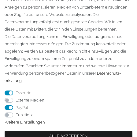
KONTAKT
Anzeigen zu personalisieren, Medien von Drittanbietern einzubinden
oder Zugriffe auf unsere Website zu analysieren. Die
Fa. Steffen Jost
Datenverarbeitung erfolgt erst durch gesetzte Cookies. Wir teilen
Söbrigener Weg 50
diese Daten mit Dritten, die wir in den Einstellungen benennen.
D-01796 Pirna
Die Datenverarbeitung kann mit Einwilligung oder aufgrund eines
berechtigten Interesses erfolgen. Die Zustimmung kann erteilt oder
abgelehnt werden. Es besteht das Recht, nicht einzuwilligen und die
Telefon:
+49 (0)3501 507295
Einwilligung zu einem späteren Zeitpunkt zu ändern oder zu
info@dach-teufel.de
widerrufen. Beachten Sie unser
Impressum
und weitere Hinweise zur
Verwendung personenbezogener Daten in unserer
Daten­schutz­
erklärung
.
Essenziell
Externe Medien
PayPal
Funktional
Weitere Einstellungen
ALLE AKZEPTIEREN