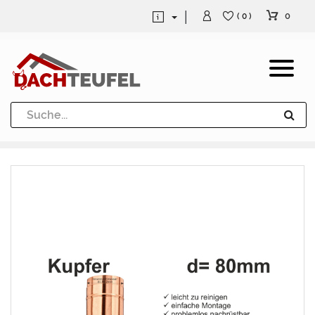
0
( 0 )
Dachrinne und Fallrohre
Werkzeuge und Löttechnik
Kugeln / Halbkugeln
Heuel Alu Dachtritte
Heuel Alu Schneefang
Kaminabdeckung