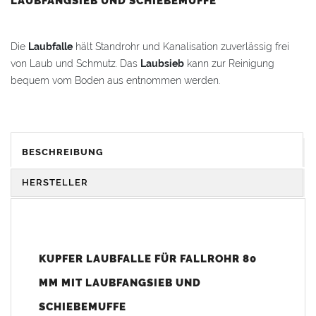
LAUBFANGSIEB UND SCHIEBEMUFFE
Die
Laubfalle
hält Standrohr und Kanalisation zuverlässig frei
von Laub und Schmutz. Das
Laubsieb
kann zur Reinigung
bequem vom Boden aus entnommen werden.
Der
Laubfang mit Laubsieb
wurde entwickelt, um
Herbstlaub
einfach und effektiv aufzufangen und zu entnehmen. Der Vorteil
gegenüber einem
Laubschutz in Dachrinnen
besteht darin, dass
BESCHREIBUNG
der
Laubfänger
im
Fallrohr
ohne Leiter erreichbar ist.
HERSTELLER
Vorteile:
das
Laubsieb
kann zur Reinigung spielend leicht
herausgenommen werden
hohe Wasserdurchlässigkeit
bei gleichzeitig
KUPFER LAUBFALLE FÜR FALLROHR 80
zuverlässigem Laubfang
MM MIT LAUBFANGSIEB UND
einfache und schnelle Montage
ohne Leiter erreichbar
SCHIEBEMUFFE