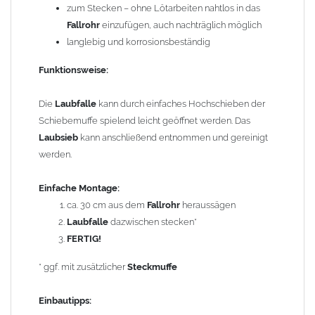
zum Stecken – ohne Lötarbeiten nahtlos in das
einfaches Heraussägen eines ca. 30 cm langen Teilstücks lässt
Fallrohr
einzufügen, auch nachträglich möglich
sich der
Laubfänger
leicht in bereits vorhandene
Fallrohre
langlebig und korrosionsbeständig
einsetzen. Die
Laubfalle
hat oben eine weite Seite und passt auf
das normale
Fallrohr
. Unten wird mit einem
Fallrohr
mit Muffe
Funktionsweise:
angeschlossen. Hat Ihr
Fallrohr
keine Muffe, wird eine
zusätzliche
Steckmuffe
(nicht enthalten) benötigt. Diesen Artikel
Die
Laubfalle
kann durch einfaches Hochschieben der
finden Sie unter Reduzierungen.
Schiebemuffe spielend leicht geöffnet werden. Das
Laubsieb
kann anschließend entnommen und gereinigt
Bei
Fallrohren, die vor dem Jahr 2000 hergestellt wurden
,
werden.
beachten Sie bitte den Einbauhinweis (siehe -> Allgemeine
Hinweise).
Einfache Montage:
ca. 30 cm aus dem
Fallrohr
heraussägen
Um die Standsicherheit von
der Regenrohrklappe
zu
Laubfalle
dazwischen stecken*
gewährleisten, können in Abhängigkeit der vorhandenen
FERTIG!
Rohrbefestigungen ggf. ein bis zwei weitere Rohrschellen
notwendig werden.
* ggf. mit zusätzlicher
Steckmuffe
Technische Daten:
Einbautipps: