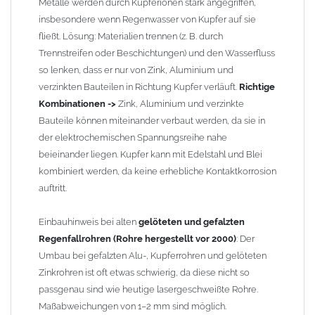
Zusammenbau von
Metall-Regenfallrohren mit KG- und HT-
Metalle werden durch Kupferionen stark angegriffen,
Rohren
: Der direkte Zusammenbau von Metall- und
insbesondere wenn Regenwasser von Kupfer auf sie
Kunststoffrohren ist aufgrund der unterschiedlichen
fließt. Lösung: Materialien trennen (z. B. durch
Wandstärken nur eingeschränkt möglich. Zu diesem Zweck
Trennstreifen oder Beschichtungen) und den Wasserfluss
führen wir einige Adapter in unserem Sortiment. Bei Fragen
so lenken, dass er nur von Zink, Aluminium und
stehen wir Ihnen gern zur Verfügung.
verzinkten Bauteilen in Richtung Kupfer verläuft.
Richtige
Kombinationen ->
Zink, Aluminium und verzinkte
Bauteile können miteinander verbaut werden, da sie in
der elektrochemischen Spannungsreihe nahe
beieinander liegen. Kupfer kann mit Edelstahl und Blei
kombiniert werden, da keine erhebliche Kontaktkorrosion
auftritt.
Einbauhinweis bei alten
gelöteten und gefalzten
Regenfallrohren (Rohre hergestellt vor 2000)
: Der
Umbau bei gefalzten Alu-, Kupferrohren und gelöteten
Zinkrohren ist oft etwas schwierig, da diese nicht so
passgenau sind wie heutige lasergeschweißte Rohre.
Maßabweichungen von 1–2 mm sind möglich.