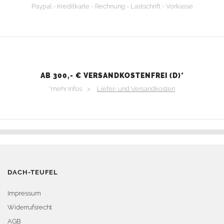
Paypal - Kreditkarte - Rechnung - Lastschrift - Vorkasse
AB 300,- € VERSANDKOSTENFREI (D)*
*mehr Infos >
Liefer- und Versandkosten
DACH-TEUFEL
Impressum
Widerrufsrecht
AGB