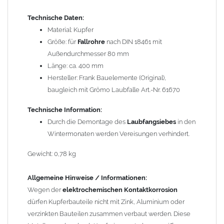
Wasserfluss so lenken, dass er nur von Zink, Aluminium und
Technische Daten:
verzinkten Bauteilen in Richtung Kupfer verläuft.
Richtige
Material: Kupfer
Kombinationen ->
Zink, Aluminium und verzinkte Bauteile
Größe: für
Fallrohre
nach DIN 18461 mit
können miteinander verbaut werden, da sie in der
Außendurchmesser 80 mm
elektrochemischen Spannungsreihe nahe beieinander liegen.
Länge: ca. 400 mm
Kupfer kann mit Edelstahl und Blei kombiniert werden, da keine
Hersteller: Frank Bauelemente (Original),
erhebliche Kontaktkorrosion auftritt.
baugleich mit Grömo Laubfalle Art.-Nr. 61670
Einbauhinweis bei alten
gelöteten und gefalzten
Technische Information:
Regenfallrohren (Rohre hergestellt vor 2000)
: Der Umbau bei
Durch die Demontage des
Laubfangsiebes
in den
gefalzten Alu-, Kupferrohren und gelöteten Zinkrohren ist oft
Wintermonaten werden Vereisungen verhindert.
etwas schwierig, da diese nicht so passgenau sind wie heutige
lasergeschweißte Rohre. Maßabweichungen von 1–2 mm sind
Gewicht: 0,78 kg
möglich. Anpassungsarbeiten wie Einziehen und Aufweiten sind
manchmal nötig, oder es muss sogar das Rohr ober- und
Allgemeine Hinweise / Informationen:
unterhalb durch ein neues lasergeschweißtes Fallrohr ersetzt
Wegen der
elektrochemischen Kontaktkorrosion
werden.
dürfen Kupferbauteile nicht mit Zink, Aluminium oder
verzinkten Bauteilen zusammen verbaut werden. Diese