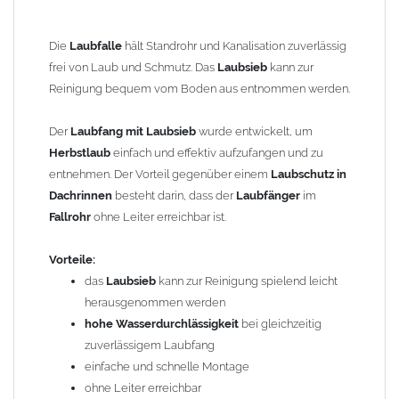
zum Stecken – ohne Lötarbeiten nahtlos in das
Fallrohr
einzufügen, auch nachträglich möglich
langlebig und korrosionsbeständig
Die
Laubfalle
hält Standrohr und Kanalisation zuverlässig
frei von Laub und Schmutz. Das
Laubsieb
kann zur
Funktionsweise:
Reinigung bequem vom Boden aus entnommen werden.
Die
Laubfalle
kann durch einfaches Hochschieben der
Der
Laubfang mit Laubsieb
wurde entwickelt, um
Schiebemuffe spielend leicht geöffnet werden. Das
Laubsieb
Herbstlaub
einfach und effektiv aufzufangen und zu
kann anschließend entnommen und gereinigt werden.
entnehmen. Der Vorteil gegenüber einem
Laubschutz in
Dachrinnen
besteht darin, dass der
Laubfänger
im
Einfache Montage:
Fallrohr
ohne Leiter erreichbar ist.
ca. 30 cm aus dem
Fallrohr
heraussägen
Laubfalle
dazwischen stecken*
Vorteile:
FERTIG!
das
Laubsieb
kann zur Reinigung spielend leicht
herausgenommen werden
* ggf. mit zusätzlicher
Steckmuffe
hohe Wasserdurchlässigkeit
bei gleichzeitig
zuverlässigem Laubfang
Einbautipps:
einfache und schnelle Montage
ohne Leiter erreichbar
Der nachträgliche Einbau ist problemlos möglich. Durch