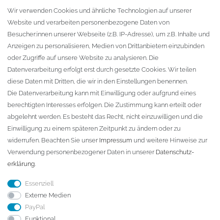
Warenkorb
Wir verwenden Cookies und ähnliche Technologien auf unserer
Website und verarbeiten personenbezogene Daten von
Zur Kasse
Besucher:innen unserer Webseite (z.B. IP-Adresse), um z.B. Inhalte und
KONTAKT
Anzeigen zu personalisieren, Medien von Drittanbietern einzubinden
oder Zugriffe auf unsere Website zu analysieren. Die
Fa. Steffen Jost
Datenverarbeitung erfolgt erst durch gesetzte Cookies. Wir teilen
Söbrigener Weg 50
diese Daten mit Dritten, die wir in den Einstellungen benennen.
D-01796 Pirna
Die Datenverarbeitung kann mit Einwilligung oder aufgrund eines
berechtigten Interesses erfolgen. Die Zustimmung kann erteilt oder
abgelehnt werden. Es besteht das Recht, nicht einzuwilligen und die
Telefon:
+49 (0)3501 507295
Einwilligung zu einem späteren Zeitpunkt zu ändern oder zu
info@dach-teufel.de
widerrufen. Beachten Sie unser
Impressum
und weitere Hinweise zur
Verwendung personenbezogener Daten in unserer
Daten­schutz­
erklärung
.
Essenziell
Externe Medien
PayPal
Funktional