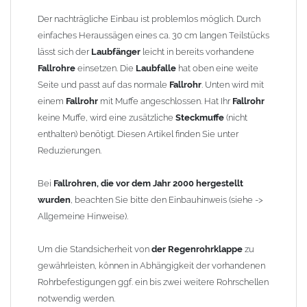
Material: Kupfer
Größe: für
Fallrohre
nach DIN 18461 mit
Der nachträgliche Einbau ist problemlos möglich. Durch
Außendurchmesser 80 mm
einfaches Heraussägen eines ca. 30 cm langen Teilstücks
Länge: ca. 400 mm
lässt sich der
Laubfänger
leicht in bereits vorhandene
Hersteller: Frank Bauelemente (Original), baugleich mit
Fallrohre
einsetzen. Die
Laubfalle
hat oben eine weite
Grömo Laubfalle Art.-Nr. 61670
Seite und passt auf das normale
Fallrohr
. Unten wird mit
einem
Fallrohr
mit Muffe angeschlossen. Hat Ihr
Fallrohr
Technische Information:
keine Muffe, wird eine zusätzliche
Steckmuffe
(nicht
Durch die Demontage des
Laubfangsiebes
in den
enthalten) benötigt. Diesen Artikel finden Sie unter
Wintermonaten werden Vereisungen verhindert.
Reduzierungen.
Gewicht: 0,78 kg
Bei
Fallrohren, die vor dem Jahr 2000 hergestellt
wurden
, beachten Sie bitte den Einbauhinweis (siehe ->
Allgemeine Hinweise / Informationen:
Allgemeine Hinweise).
Wegen der
elektrochemischen Kontaktkorrosion
dürfen
Kupferbauteile nicht mit Zink, Aluminium oder verzinkten
Um die Standsicherheit von
der Regenrohrklappe
zu
Bauteilen zusammen verbaut werden. Diese Metalle werden
gewährleisten, können in Abhängigkeit der vorhandenen
durch Kupferionen stark angegriffen, insbesondere wenn
Rohrbefestigungen ggf. ein bis zwei weitere Rohrschellen
Regenwasser von Kupfer auf sie fließt. Lösung: Materialien
notwendig werden.
trennen (z. B. durch Trennstreifen oder Beschichtungen) und den