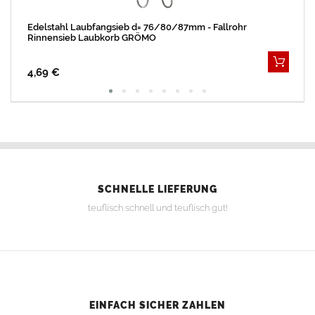
Edelstahl Laubfangsieb d= 76/80/87mm - Fallrohr
Rinnensieb Laubkorb GRÖMO
4,69 €
SCHNELLE LIEFERUNG
teuflisch schnell und teuflisch gut!
EINFACH SICHER ZAHLEN