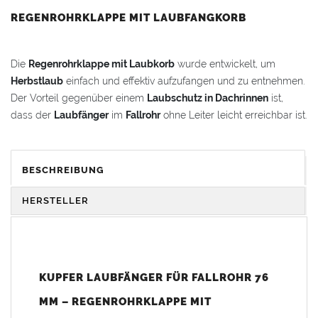
REGENROHRKLAPPE MIT LAUBFANGKORB
Die
Regenrohrklappe mit Laubkorb
wurde entwickelt, um
Herbstlaub
einfach und effektiv aufzufangen und zu entnehmen.
Der Vorteil gegenüber einem
Laubschutz in Dachrinnen
ist,
dass der
Laubfänger
im
Fallrohr
ohne Leiter leicht erreichbar ist.
Vorteile:
Der
Laubfangkorb
kann zur Reinigung spielend leicht
BESCHREIBUNG
herausgenommen werden
Einfacher Zugang ohne Leiter
HERSTELLER
Einfache Montage
Zum Stecken – ohne Lötarbeiten nahtlos in das
Fallrohr
einzufügen*
Langlebig und wetterbeständig
KUPFER LAUBFÄNGER FÜR FALLROHR 76
Funktionsweise:
MM – REGENROHRKLAPPE MIT