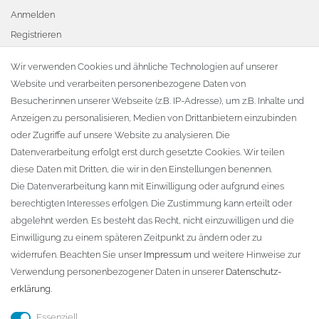
Anmelden
Registrieren
Warenkorb
Wir verwenden Cookies und ähnliche Technologien auf unserer
Website und verarbeiten personenbezogene Daten von
Zur Kasse
Besucher:innen unserer Webseite (z.B. IP-Adresse), um z.B. Inhalte und
KONTAKT
Anzeigen zu personalisieren, Medien von Drittanbietern einzubinden
oder Zugriffe auf unsere Website zu analysieren. Die
Fa. Steffen Jost
Datenverarbeitung erfolgt erst durch gesetzte Cookies. Wir teilen
Söbrigener Weg 50
diese Daten mit Dritten, die wir in den Einstellungen benennen.
D-01796 Pirna
Die Datenverarbeitung kann mit Einwilligung oder aufgrund eines
berechtigten Interesses erfolgen. Die Zustimmung kann erteilt oder
abgelehnt werden. Es besteht das Recht, nicht einzuwilligen und die
Telefon:
+49 (0)3501 507295
Einwilligung zu einem späteren Zeitpunkt zu ändern oder zu
info@dach-teufel.de
widerrufen. Beachten Sie unser
Impressum
und weitere Hinweise zur
Verwendung personenbezogener Daten in unserer
Daten­schutz­
erklärung
.
Essenziell