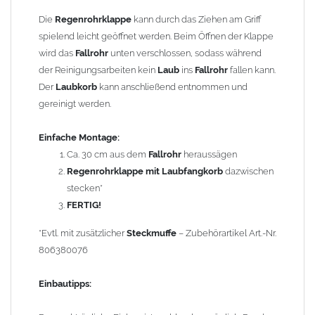
vorhandene
Fallrohre
einsetzen. Die
Regenrohrklappe mit
Die
Regenrohrklappe
kann durch das Ziehen am Griff
Laubfänger
hat oben eine weite Seite und passt auf das
spielend leicht geöffnet werden. Beim Öffnen der Klappe
normale
Fallrohr
. Unten wird sie an ein
Fallrohr
mit Muffe
wird das
Fallrohr
unten verschlossen, sodass während
angeschlossen. Hat Ihr
Fallrohr
keine Muffe, wird eine zusätzliche
der Reinigungsarbeiten kein
Laub
ins
Fallrohr
fallen kann.
Steckmuffe
(nicht enthalten) benötigt. Diesen Artikel finden Sie
Der
Laubkorb
kann anschließend entnommen und
unter Reduzierungen.
gereinigt werden.
Bei
Fallrohren, die vor dem Jahr 2000 hergestellt wurden
,
Einfache Montage:
beachten Sie bitte den Einbauhinweis (siehe -> Allgemeine
Ca. 30 cm aus dem
Fallrohr
heraussägen
Hinweise).
Regenrohrklappe mit Laubfangkorb
dazwischen
stecken*
Um die Standsicherheit von
der Regenrohrklappe
zu
FERTIG!
gewährleisten, können in Abhängigkeit der vorhandenen
Rohrbefestigungen ggf. ein bis zwei weitere Rohrschellen
*Evtl. mit zusätzlicher
Steckmuffe
– Zubehörartikel Art.-Nr.
notwendig werden.
806380076
Technische Daten:
Einbautipps:
Größe: für
Fallrohre
nach DIN 18461 mit