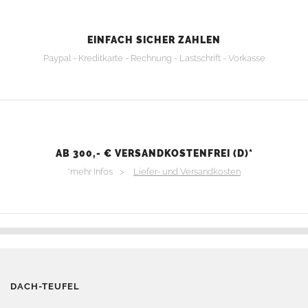
EINFACH SICHER ZAHLEN
Paypal - Kreditkarte - Rechnung - Lastschrift - Vorkasse
AB 300,- € VERSANDKOSTENFREI (D)*
*mehr Infos >
Liefer- und Versandkosten
DACH-TEUFEL