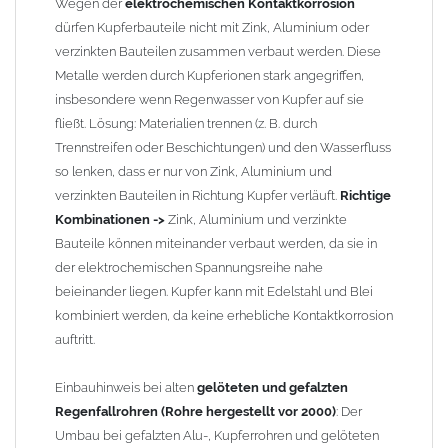
Wegen der
elektrochemischen Kontaktkorrosion
Zusammenbau von
Metall-Regenfallrohren mit KG- und HT-
dürfen Kupferbauteile nicht mit Zink, Aluminium oder
Rohren
: Der direkte Zusammenbau von Metall- und
verzinkten Bauteilen zusammen verbaut werden. Diese
Kunststoffrohren ist aufgrund der unterschiedlichen
Metalle werden durch Kupferionen stark angegriffen,
Wandstärken nur eingeschränkt möglich. Zu diesem Zweck
insbesondere wenn Regenwasser von Kupfer auf sie
führen wir einige Adapter in unserem Sortiment. Bei Fragen
fließt. Lösung: Materialien trennen (z. B. durch
stehen wir Ihnen gern zur Verfügung.
Trennstreifen oder Beschichtungen) und den Wasserfluss
so lenken, dass er nur von Zink, Aluminium und
verzinkten Bauteilen in Richtung Kupfer verläuft.
Richtige
Kombinationen ->
Zink, Aluminium und verzinkte
Bauteile können miteinander verbaut werden, da sie in
der elektrochemischen Spannungsreihe nahe
beieinander liegen. Kupfer kann mit Edelstahl und Blei
kombiniert werden, da keine erhebliche Kontaktkorrosion
auftritt.
Einbauhinweis bei alten
gelöteten und gefalzten
Regenfallrohren (Rohre hergestellt vor 2000)
: Der
Umbau bei gefalzten Alu-, Kupferrohren und gelöteten