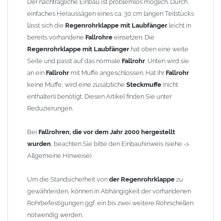
Außendurchmesser 76 mm
Der nachträgliche Einbau ist problemlos möglich. Durch
Material: Kupfer
einfaches Heraussägen eines ca. 30 cm langen Teilstücks
Länge: ca. 400 mm
lässt sich die
Regenrohrklappe mit Laubfänger
leicht in
Hersteller:
Frank Bauelemente
(Original), baugleich mit
bereits vorhandene
Fallrohre
einsetzen. Die
Grömo Laubfänger Art.-Nr. 60794
Regenrohrklappe mit Laubfänger
hat oben eine weite
Seite und passt auf das normale
Fallrohr
. Unten wird sie
Technische Informationen:
an ein
Fallrohr
mit Muffe angeschlossen. Hat Ihr
Fallrohr
Durch die Demontage des
Laubkorbes
in den
keine Muffe, wird eine zusätzliche
Steckmuffe
(nicht
Wintermonaten werden Vereisungen verhindert
enthalten) benötigt. Diesen Artikel finden Sie unter
Aufgrund der großen Öffnung ist die
Regenrohrklappe mit
Reduzierungen.
Laubfänger
nicht zum Füllen von
Regentonnen
geeignet
Bei
Fallrohren, die vor dem Jahr 2000 hergestellt
Gewicht: 1,00 kg
wurden
, beachten Sie bitte den Einbauhinweis (siehe ->
Allgemeine Hinweise).
Allgemeine Hinweise / Informationen:
Wegen der
elektrochemischen Kontaktkorrosion
dürfen
Um die Standsicherheit von
der Regenrohrklappe
zu
Kupferbauteile nicht mit Zink, Aluminium oder verzinkten
gewährleisten, können in Abhängigkeit der vorhandenen
Bauteilen zusammen verbaut werden. Diese Metalle werden
Rohrbefestigungen ggf. ein bis zwei weitere Rohrschellen
durch Kupferionen stark angegriffen, insbesondere wenn
notwendig werden.
Regenwasser von Kupfer auf sie fließt. Lösung: Materialien