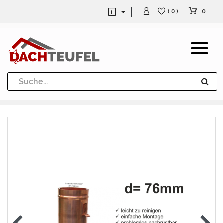
0
( 0 )
Dachrinne und Fallrohre
Werkzeuge und Löttechnik
Kugeln / Halbkugeln
Heuel Alu Dachtritte
Heuel Alu Schneefang
Kaminabdeckung