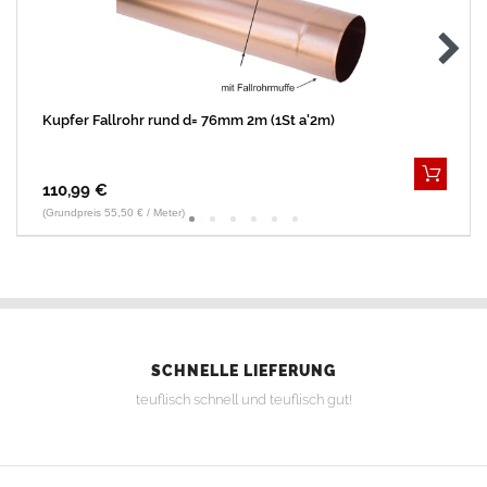
Kupfer Fallrohr rund d= 76mm 2m (1St a'2m)
110,99 €
(Grundpreis 55,50 € / Meter)
SCHNELLE LIEFERUNG
teuflisch schnell und teuflisch gut!