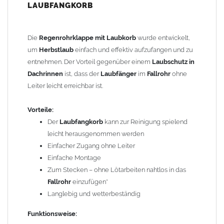
LAUBFANGKORB
Die
Regenrohrklappe
kann durch das Ziehen am Griff spielend
leicht geöffnet werden. Beim Öffnen der Klappe wird das
Fallrohr
unten verschlossen, sodass während der
Die
Regenrohrklappe mit Laubkorb
wurde entwickelt,
Reinigungsarbeiten kein
Laub
ins
Fallrohr
fallen kann. Der
um
Herbstlaub
einfach und effektiv aufzufangen und zu
Laubkorb
kann anschließend entnommen und gereinigt werden.
entnehmen. Der Vorteil gegenüber einem
Laubschutz in
Dachrinnen
ist, dass der
Laubfänger
im
Fallrohr
ohne
Einfache Montage:
Leiter leicht erreichbar ist.
Ca. 30 cm aus dem
Fallrohr
heraussägen
Regenrohrklappe mit Laubfangkorb
dazwischen stecken*
Vorteile:
FERTIG!
Der
Laubfangkorb
kann zur Reinigung spielend
leicht herausgenommen werden
*Evtl. mit zusätzlicher
Steckmuffe
– Zubehörartikel Art.-Nr.
Einfacher Zugang ohne Leiter
806380076
Einfache Montage
Zum Stecken – ohne Lötarbeiten nahtlos in das
Einbautipps:
Fallrohr
einzufügen*
Langlebig und wetterbeständig
Der nachträgliche Einbau ist problemlos möglich. Durch
einfaches Heraussägen eines ca. 30 cm langen Teilstücks lässt
Funktionsweise:
sich die
Regenrohrklappe mit Laubfänger
leicht in bereits