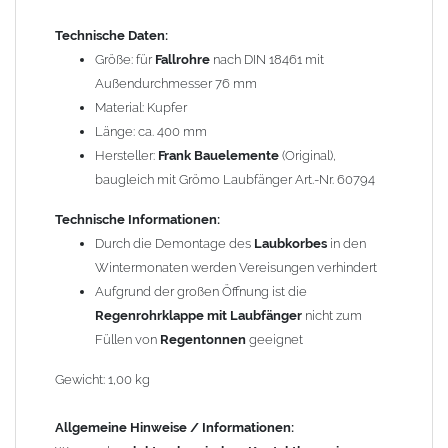
trennen (z. B. durch Trennstreifen oder Beschichtungen) und den
Technische Daten:
Wasserfluss so lenken, dass er nur von Zink, Aluminium und
Größe: für
Fallrohre
nach DIN 18461 mit
verzinkten Bauteilen in Richtung Kupfer verläuft.
Richtige
Außendurchmesser 76 mm
Kombinationen ->
Zink, Aluminium und verzinkte Bauteile
Material: Kupfer
können miteinander verbaut werden, da sie in der
Länge: ca. 400 mm
elektrochemischen Spannungsreihe nahe beieinander liegen.
Hersteller:
Frank Bauelemente
(Original),
Kupfer kann mit Edelstahl und Blei kombiniert werden, da keine
baugleich mit Grömo Laubfänger Art.-Nr. 60794
erhebliche Kontaktkorrosion auftritt.
Technische Informationen:
Einbauhinweis bei alten
gelöteten und gefalzten
Durch die Demontage des
Laubkorbes
in den
Regenfallrohren (Rohre hergestellt vor 2000)
: Der Umbau bei
Wintermonaten werden Vereisungen verhindert
gefalzten Alu-, Kupferrohren und gelöteten Zinkrohren ist oft
Aufgrund der großen Öffnung ist die
etwas schwierig, da diese nicht so passgenau sind wie heutige
Regenrohrklappe mit Laubfänger
nicht zum
lasergeschweißte Rohre. Maßabweichungen von 1–2 mm sind
Füllen von
Regentonnen
geeignet
möglich. Anpassungsarbeiten wie Einziehen und Aufweiten sind
manchmal nötig, oder es muss sogar das Rohr ober- und
Gewicht: 1,00 kg
unterhalb durch ein neues lasergeschweißtes Fallrohr ersetzt
werden.
Allgemeine Hinweise / Informationen: