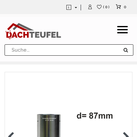
0
( 0 )
Dachrinne und Fallrohre
Werkzeuge und Löttechnik
Kugeln / Halbkugeln
Heuel Alu Dachtritte
Heuel Alu Schneefang
Kaminabdeckung