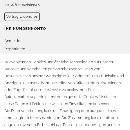
Maße für Dachrinnen
Vertrag widerrufen
IHR KUNDENKONTO
Anmelden
Registrieren
Warenkorb
Wir verwenden Cookies und ähnliche Technologien auf unserer
Website und verarbeiten personenbezogene Daten von
Zur Kasse
Besucher:innen unserer Webseite (z.B. IP-Adresse), um z.B. Inhalte und
KONTAKT
Anzeigen zu personalisieren, Medien von Drittanbietern einzubinden
oder Zugriffe auf unsere Website zu analysieren. Die
Fa. Steffen Jost
Datenverarbeitung erfolgt erst durch gesetzte Cookies. Wir teilen
Söbrigener Weg 50
diese Daten mit Dritten, die wir in den Einstellungen benennen.
D-01796 Pirna
Die Datenverarbeitung kann mit Einwilligung oder aufgrund eines
berechtigten Interesses erfolgen. Die Zustimmung kann erteilt oder
abgelehnt werden. Es besteht das Recht, nicht einzuwilligen und die
Telefon:
+49 (0)3501 507295