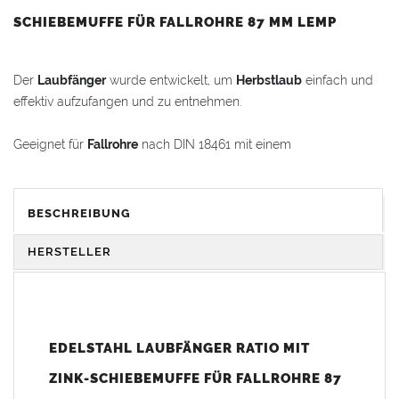
SCHIEBEMUFFE FÜR FALLROHRE 87 MM LEMP
Der
Laubfänger
wurde entwickelt, um
Herbstlaub
einfach und
effektiv aufzufangen und zu entnehmen.
Geeignet für
Fallrohre
nach DIN 18461 mit einem
Außendurchmesser von 87 mm.
Vorteile:
BESCHREIBUNG
Der
Laubkorb
kann zur Reinigung spielend leicht
herausgenommen werden.
HERSTELLER
Oben mit einer
Fallrohrmuffe
und unten eingezogen für
sicheren Halt.
zum Stecken – nahtlose Montage im
Fallrohr
ohne
Lötarbeiten
EDELSTAHL LAUBFÄNGER RATIO MIT
einfache und schnelle Montage
ZINK-SCHIEBEMUFFE FÜR FALLROHRE 87
Ohne Leiter erreichbar.