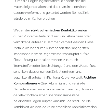
etwas schwierig, da diese nicht so passgenau sind wie heutige
Durch die Legierungsbestandteile ändern sich die
lasergeschweißte Rohre. Maßabweichungen von 1–2 mm sind
Materialeigenschaften und das Titanzinkblech kann
möglich. Anpassungsarbeiten wie Einziehen und Aufweiten sind
dadurch verformt und gekantet werden. Reines Zink
manchmal nötig, oder es muss sogar das Rohr ober- und
würde beim Kanten brechen.
unterhalb durch ein neues lasergeschweißtes Fallrohr ersetzt
werden.
Wegen der
elektrochemischen Kontaktkorrosion
dürfen Kupferbauteile nicht mit Zink, Aluminium oder
Zusammenbau von
Metall-Regenfallrohren mit KG- und HT-
verzinkten Bauteilen zusammen verbaut werden. Diese
Rohren
: Der direkte Zusammenbau von Metall- und
Metalle werden durch Kupferionen stark angegriffen,
Kunststoffrohren ist aufgrund der unterschiedlichen
insbesondere wenn Regenwasser von Kupfer auf sie
Wandstärken nur eingeschränkt möglich. Zu diesem Zweck
fließt. Lösung: Materialien trennen (z. B. durch
führen wir einige Adapter in unserem Sortiment. Bei Fragen
Trennstreifen oder Beschichtungen) und den Wasserfluss
stehen wir Ihnen gern zur Verfügung.
so lenken, dass er nur von Zink, Aluminium und
verzinkten Bauteilen in Richtung Kupfer verläuft.
Richtige
Kombinationen ->
Zink, Aluminium und verzinkte
Bauteile können miteinander verbaut werden, da sie in
der elektrochemischen Spannungsreihe nahe
beieinander liegen. Kupfer kann mit Edelstahl und Blei
kombiniert werden, da keine erhebliche Kontaktkorrosion