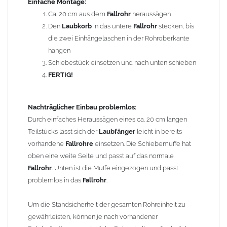
Einfache Montage:
Schiebebereich des Schiebestücks eingebaut wird.
Ca. 20 cm aus dem
Fallrohr
heraussägen
Den
Laubkorb
in das untere
Fallrohr
stecken, bis
Gebrauchshinweis:
die zwei Einhängelaschen in der Rohroberkante
Durch die Demontage des
Laubkorbes
in den
hängen
Wintermonaten werden Vereisungen verhindert.
Schiebestück einsetzen und nach unten schieben
FERTIG!
Durchmesser: 87 mm
Material: Zink (Titanzink)
Nachträglicher Einbau problemlos:
Länge: ca. 30 cm
Durch einfaches Heraussägen eines ca. 20 cm langen
Gewicht: 0,63 kg
Teilstücks lässt sich der
Laubfänger
leicht in bereits
vorhandene
Fallrohre
einsetzen. Die Schiebemuffe hat
Allgemeine Hinweise / Informationen:
oben eine weite Seite und passt auf das normale
Bei allen Angaben von
"Zink"
handelt es sich um
"Titanzink"
.
Fallrohr
. Unten ist die Muffe eingezogen und passt
Titanzink ist eine Legierung aus Zink (99,995%) und
problemlos in das
Fallrohr
.
Spurenelementen von Titan und Kupfer. Durch die
Legierungsbestandteile ändern sich die Materialeigenschaften
Um die Standsicherheit der gesamten Rohreinheit zu
und das Titanzinkblech kann dadurch verformt und gekantet
gewährleisten, können je nach vorhandener
werden. Reines Zink würde beim Kanten brechen.