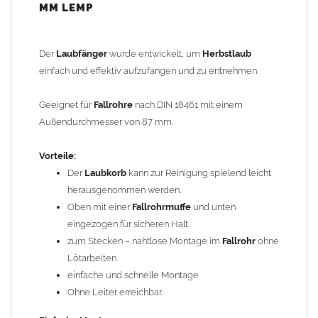
MM LEMP
Einfache Montage:
Ca. 20 cm aus dem
Fallrohr
heraussägen
Den
Laubkorb
in das untere
Fallrohr
stecken, bis die zwei
Der
Laubfänger
wurde entwickelt, um
Herbstlaub
Einhängelaschen in der Rohroberkante hängen
einfach und effektiv aufzufangen und zu entnehmen.
Schiebestück einsetzen und nach unten schieben
FERTIG!
Geeignet für
Fallrohre
nach DIN 18461 mit einem
Außendurchmesser von 87 mm.
Nachträglicher Einbau problemlos:
Vorteile:
Durch einfaches Heraussägen eines ca. 20 cm langen Teilstücks
Der
Laubkorb
kann zur Reinigung spielend leicht
lässt sich der
Laubfänger
leicht in bereits vorhandene
Fallrohre
herausgenommen werden.
einsetzen. Die Schiebemuffe hat oben eine weite Seite und passt
Oben mit einer
Fallrohrmuffe
und unten
auf das normale
Fallrohr
. Unten ist die Muffe eingezogen und
eingezogen für sicheren Halt.
passt problemlos in das
Fallrohr
.
zum Stecken – nahtlose Montage im
Fallrohr
ohne
Lötarbeiten
Um die Standsicherheit der gesamten Rohreinheit zu
einfache und schnelle Montage
gewährleisten, können je nach vorhandener Rohrbefestigung
Ohne Leiter erreichbar.
zusätzliche Rohrschellen erforderlich sein. Dabei ist zu
beachten, dass die obere Befestigung nicht in den