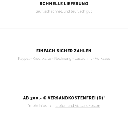
SCHNELLE LIEFERUNG
teuflisch schnell und teuflisch gut!
EINFACH SICHER ZAHLEN
Paypal - Kreditkarte - Rechnung - Lastschrift - Vorkasse
AB 300,- € VERSANDKOSTENFREI (D)*
*mehr Infos >
Liefer- und Versandkosten