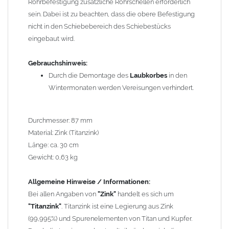
Rohrbefestigung zusätzliche Rohrschellen erforderlich
sein. Dabei ist zu beachten, dass die obere Befestigung
Wegen der
elektrochemischen Kontaktkorrosion
dürfen
nicht in den Schiebebereich des Schiebestücks
Kupferbauteile nicht mit Zink, Aluminium oder verzinkten
eingebaut wird.
Bauteilen zusammen verbaut werden. Diese Metalle werden
durch Kupferionen stark angegriffen, insbesondere wenn
Gebrauchshinweis:
Regenwasser von Kupfer auf sie fließt. Lösung: Materialien
Durch die Demontage des
Laubkorbes
in den
trennen (z. B. durch Trennstreifen oder Beschichtungen) und den
Wintermonaten werden Vereisungen verhindert.
Wasserfluss so lenken, dass er nur von Zink, Aluminium und
verzinkten Bauteilen in Richtung Kupfer verläuft.
Richtige
Kombinationen ->
Zink, Aluminium und verzinkte Bauteile
Durchmesser: 87 mm
können miteinander verbaut werden, da sie in der
Material: Zink (Titanzink)
elektrochemischen Spannungsreihe nahe beieinander liegen.
Länge: ca. 30 cm
Kupfer kann mit Edelstahl und Blei kombiniert werden, da keine
Gewicht: 0,63 kg
erhebliche Kontaktkorrosion auftritt.
Allgemeine Hinweise / Informationen:
Einbauhinweis bei alten
gelöteten und gefalzten
Bei allen Angaben von
"Zink"
handelt es sich um
Regenfallrohren (Rohre hergestellt vor 2000)
: Der Umbau bei
"Titanzink"
. Titanzink ist eine Legierung aus Zink
gefalzten Alu-, Kupferrohren und gelöteten Zinkrohren ist oft
(99,995%) und Spurenelementen von Titan und Kupfer.