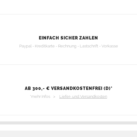
EINFACH SICHER ZAHLEN
Paypal - Kreditkarte - Rechnung - Lastschrift - Vorkasse
AB 300,- € VERSANDKOSTENFREI (D)*
*mehr Infos >
Liefer- und Versandkosten