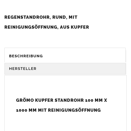
REGENSTANDROHR, RUND, MIT
REINIGUNGSÖFFNUNG, AUS KUPFER
Vorteile:
BESCHREIBUNG
extrem langlebig
durch hochwertigen Kupferwerkstoff
einfache Montage ohne spezielle Werkzeuge
HERSTELLER
mit praktischer
Reinigungsöffnung
für Wartung und
Kontrolle
sicherer Anschluss an
Fallrohre
und KG-Rohre
korrosionsbeständig und witterungsfest
GRÖMO KUPFER STANDROHR 100 MM X
Einbautipp:
1000 MM MIT REINIGUNGSÖFFNUNG
Wie wird das
Kupfer Standrohr
im Erdreich an ein 110 mm
KG
Rohr
angeschlossen?