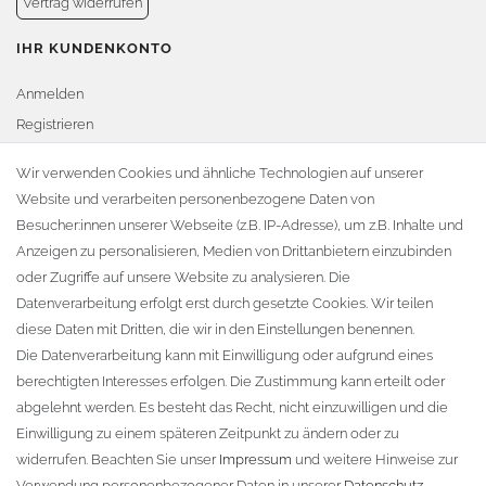
Vertrag widerrufen
IHR KUNDENKONTO
Anmelden
Registrieren
Warenkorb
Wir verwenden Cookies und ähnliche Technologien auf unserer
Website und verarbeiten personenbezogene Daten von
Zur Kasse
Besucher:innen unserer Webseite (z.B. IP-Adresse), um z.B. Inhalte und
KONTAKT
Anzeigen zu personalisieren, Medien von Drittanbietern einzubinden
oder Zugriffe auf unsere Website zu analysieren. Die
Fa. Steffen Jost
Datenverarbeitung erfolgt erst durch gesetzte Cookies. Wir teilen
Söbrigener Weg 50
diese Daten mit Dritten, die wir in den Einstellungen benennen.
D-01796 Pirna
Die Datenverarbeitung kann mit Einwilligung oder aufgrund eines
berechtigten Interesses erfolgen. Die Zustimmung kann erteilt oder
abgelehnt werden. Es besteht das Recht, nicht einzuwilligen und die
Telefon:
+49 (0)3501 507295
Einwilligung zu einem späteren Zeitpunkt zu ändern oder zu
info@dach-teufel.de
widerrufen. Beachten Sie unser
Impressum
und weitere Hinweise zur
Verwendung personenbezogener Daten in unserer
Daten­schutz­