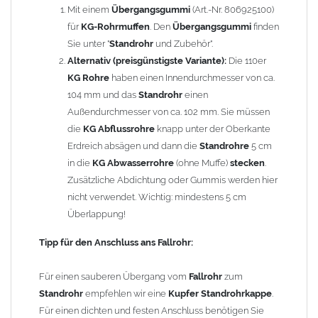
Mit einem
Übergangsgummi
(Art.-Nr. 806925100)
Zubehör (nicht enthalten):
für
KG-Rohrmuffen
. Den
Übergangsgummi
finden
Kupfer Fallrohr Standrohrkappe
Sie unter "
Standrohr
und Zubehör".
(100 mm = Art.-Nr.
806880100, 87 mm = Art.-Nr. 806910087, 80 mm = Art.-Nr.
Alternativ (preisgünstigste Variante):
Die 110er
806900080, 76 mm = Art.-Nr. 806890076)
KG Rohre
haben einen Innendurchmesser von ca.
Standrohrgummi
104 mm und das
(Art.-Nr. 806920100)
Standrohr
einen
Übergangsgummi
Außendurchmesser von ca. 102 mm. Sie müssen
für
KG-Rohr
(Art.-Nr. 806925100)
die
KG Abflussrohre
knapp unter der Oberkante
Technische Details:
Erdreich absägen und dann die
Standrohre
5 cm
Material:
Kupfer
in die
KG Abwasserrohre
(ohne Muffe)
stecken
.
Länge:
1000 mm
Zusätzliche Abdichtung oder Gummis werden hier
Höhe der
Reinigungsöffnung
: ca.
620 mm
nicht verwendet. Wichtig: mindestens 5 cm
GRÖMO Artikelnummer: 97632
Überlappung!
Gewicht: 6,00 kg
Tipp für den Anschluss ans Fallrohr:
Allgemeine Hinweise / Informationen:
Für einen sauberen Übergang vom
Fallrohr
zum
Wegen der
elektrochemischen Kontaktkorrosion
dürfen
Standrohr
empfehlen wir eine
Kupfer Standrohrkappe
.
Kupferbauteile nicht mit Zink, Aluminium oder verzinkten
Für einen dichten und festen Anschluss benötigen Sie