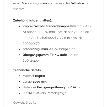
Bauteilen zusammen verbaut werden. Diese Metalle werden
einen
Standrohrgummi
(nur passend für
Fallrohre
d =
durch Kupferionen stark angegriffen, insbesondere wenn
100 mm).
Regenwasser von Kupfer auf sie fließt. Lösung: Materialien
trennen (z. B. durch Trennstreifen oder Beschichtungen) und den
Zubehör (nicht enthalten):
Wasserfluss so lenken, dass er nur von Zink, Aluminium und
Kupfer Fallrohr Standrohrkappe
(100 mm = Art.-
verzinkten Bauteilen in Richtung Kupfer verläuft.
Richtige
Nr. 806880100, 87 mm = Art.-Nr. 806910087, 80
Kombinationen ->
Zink, Aluminium und verzinkte Bauteile
mm = Art.-Nr. 806900080, 76 mm = Art.-Nr.
können miteinander verbaut werden, da sie in der
806890076)
elektrochemischen Spannungsreihe nahe beieinander liegen.
Standrohrgummi
(Art.-Nr. 806920100)
Kupfer kann mit Edelstahl und Blei kombiniert werden, da keine
Übergangsgummi
für
KG-Rohr
(Art.-Nr.
erhebliche Kontaktkorrosion auftritt.
806925100)
Technische Details:
Material:
Kupfer
Länge:
1000 mm
Höhe der
Reinigungsöffnung
: ca.
620 mm
GRÖMO Artikelnummer: 97632
Gewicht: 6,00 kg