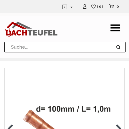
0
( 0 )
Dachrinne und Fallrohre
Werkzeuge und Löttechnik
Kugeln / Halbkugeln
Heuel Alu Dachtritte
Heuel Alu Schneefang
Kaminabdeckung