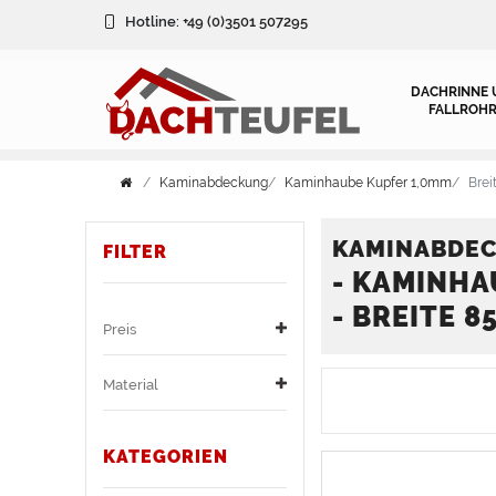
FILTER
Hotline:
+49 (0)3501 507295
FILTER
DACHRINNE 
FALLROHR
M
Kaminabdeckung
Kaminhaube Kupfer 1,0mm
Bre
a
t
KAMINABDE
FILTER
- KAMINHA
P
e
- BREITE 
r
r
Preis
e
i
Material
i
a
KATEGORIEN
s
l