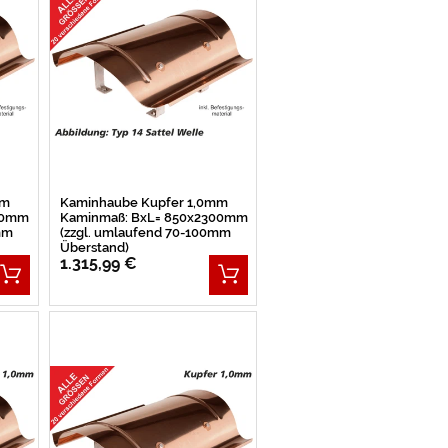
mm
Kaminhaube Kupfer 1,0mm
50mm
Kaminmaß: BxL= 850x2300mm
mm
(zzgl. umlaufend 70-100mm
Überstand)
1.315,99 €