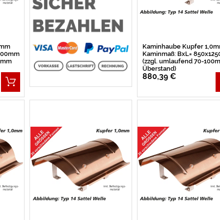
0mm
Kaminhaube Kupfer 1,0
1200mm
Kaminmaß: BxL= 850x12
00mm
(zzgl. umlaufend 70-100
Überstand)
880,39 €