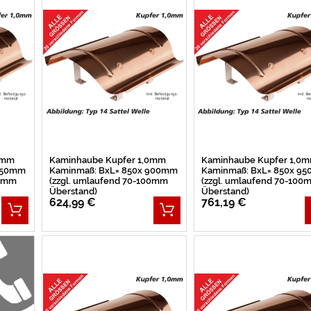
0mm
Kaminhaube Kupfer 1,0mm
Kaminhaube Kupfer 1,0
 850mm
Kaminmaß: BxL= 850x 900mm
Kaminmaß: BxL= 850x 9
00mm
(zzgl. umlaufend 70-100mm
(zzgl. umlaufend 70-100
Überstand)
Überstand)
624,99 €
761,19 €