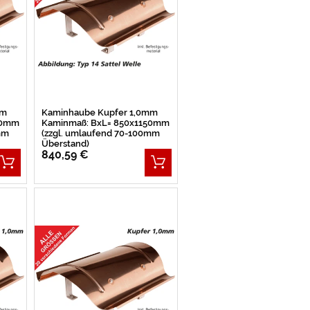
mm
Kaminhaube Kupfer 1,0mm
00mm
Kaminmaß: BxL= 850x1150mm
mm
(zzgl. umlaufend 70-100mm
Überstand)
840,59 €