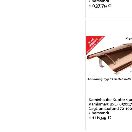
Überstand)
1.037,79 €
Kaminhaube Kupfer 1,
Kaminmaß: BxL= 850x
(zzgl. umlaufend 70-1
Überstand)
1.116,99 €