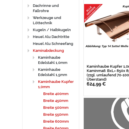
Dachrinne und
Fallrohre
Werkzeuge und
Löttechnik
Kugeln / Halbkugeln
Heuel Alu Dachtritte
Heuel Alu Schneefang
Kaminabdeckung
Kaminhaube
Edelstahl 1,0mm
Kaminhaube Kupfer 1,
Kaminhaube
Kaminmaß: BxL= 850x
Edelstahl 1,5mm
(zzgl. umlaufend 70-1
Überstand)
Kaminhaube Kupfer
624,99 €
1,0mm
Breite 400mm
Breite 450mm
Breite 500mm
Breite 550mm
Breite 600mm
Breite 650mm