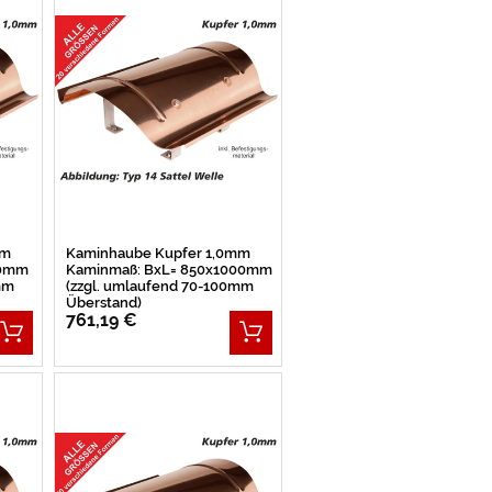
mm
Kaminhaube Kupfer 1,0mm
50mm
Kaminmaß: BxL= 850x1000mm
mm
(zzgl. umlaufend 70-100mm
Überstand)
761,19 €