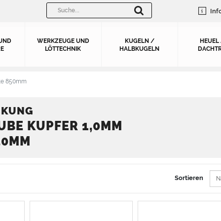
Inf
UND
WERKZEUGE UND
KUGELN /
HEUEL
E
LÖTTECHNIK
HALBKUGELN
DACHTR
ite 850mm
CKUNG
UBE KUPFER 1,0MM
850MM
Sortieren