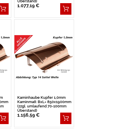
Überstand)
1.077,19 €
mm
Kaminhaube Kupfer 1,0mm
50mm
Kaminmaß: BxL= 850x1900mm
mm
(zzgl. umlaufend 70-100mm
Überstand)
1.156,59 €