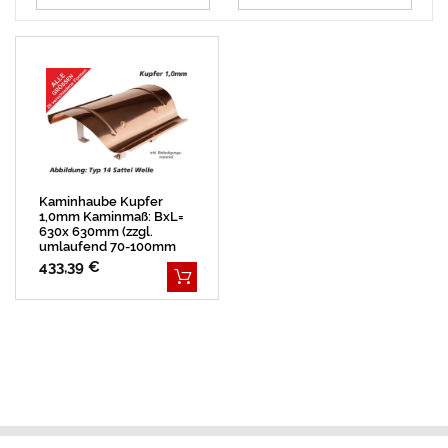
Kaminhaube Kupfer
1,0mm Kaminmaß: BxL=
630x 630mm (zzgl.
umlaufend 70-100mm
Überstand)
433,39 €