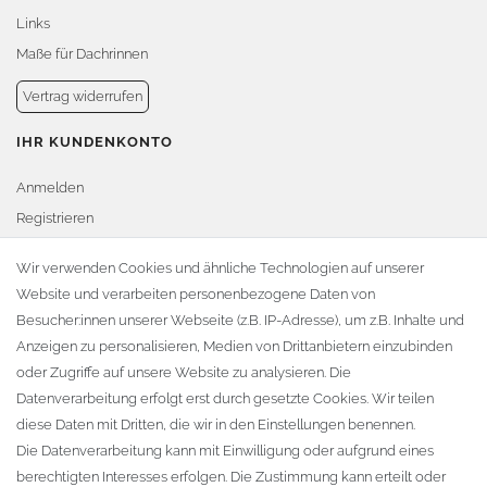
Links
Maße für Dachrinnen
Vertrag widerrufen
IHR KUNDENKONTO
Anmelden
Registrieren
Warenkorb
Wir verwenden Cookies und ähnliche Technologien auf unserer
Website und verarbeiten personenbezogene Daten von
Zur Kasse
Besucher:innen unserer Webseite (z.B. IP-Adresse), um z.B. Inhalte und
KONTAKT
Anzeigen zu personalisieren, Medien von Drittanbietern einzubinden
oder Zugriffe auf unsere Website zu analysieren. Die
Fa. Steffen Jost
Datenverarbeitung erfolgt erst durch gesetzte Cookies. Wir teilen
Söbrigener Weg 50
diese Daten mit Dritten, die wir in den Einstellungen benennen.
D-01796 Pirna
Die Datenverarbeitung kann mit Einwilligung oder aufgrund eines
berechtigten Interesses erfolgen. Die Zustimmung kann erteilt oder