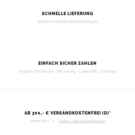
SCHNELLE LIEFERUNG
teuflisch schnell und teuflisch gut!
EINFACH SICHER ZAHLEN
Paypal - Kreditkarte - Rechnung - Lastschrift - Vorkasse
AB 300,- € VERSANDKOSTENFREI (D)*
*mehr Infos >
Liefer- und Versandkosten