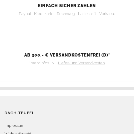
EINFACH SICHER ZAHLEN
Paypal - Kreditkarte - Rechnung - Lastschrift - Vorkasse
AB 300,- € VERSANDKOSTENFREI (D)*
*mehr Infos >
Liefer- und Versandkosten
DACH-TEUFEL
Impressum
Widerrufsrecht