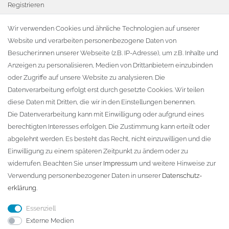
Registrieren
Warenkorb
Wir verwenden Cookies und ähnliche Technologien auf unserer
Website und verarbeiten personenbezogene Daten von
Zur Kasse
Besucher:innen unserer Webseite (z.B. IP-Adresse), um z.B. Inhalte und
KONTAKT
Anzeigen zu personalisieren, Medien von Drittanbietern einzubinden
oder Zugriffe auf unsere Website zu analysieren. Die
Fa. Steffen Jost
Datenverarbeitung erfolgt erst durch gesetzte Cookies. Wir teilen
Söbrigener Weg 50
diese Daten mit Dritten, die wir in den Einstellungen benennen.
D-01796 Pirna
Die Datenverarbeitung kann mit Einwilligung oder aufgrund eines
berechtigten Interesses erfolgen. Die Zustimmung kann erteilt oder
abgelehnt werden. Es besteht das Recht, nicht einzuwilligen und die
Telefon:
+49 (0)3501 507295
Einwilligung zu einem späteren Zeitpunkt zu ändern oder zu
info@dach-teufel.de
widerrufen. Beachten Sie unser
Impressum
und weitere Hinweise zur
Verwendung personenbezogener Daten in unserer
Daten­schutz­
erklärung
.
Essenziell
Externe Medien