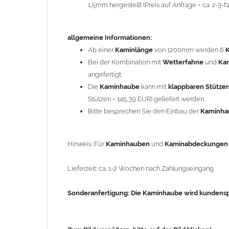
1,5mm hergestellt (Preis auf Anfrage = ca. 2-3
Sonderanfertigung: Die Kaminhaube wird kundenspezi
allgemeine Informationen:
Zum Bild vergößern, bitte auf das Bild klicken!
Ab einer
Kaminlänge
von 1200mm werden 6
Bei der Kombination mit
Wetterfahne
und
Ka
angefertigt.
Die
Kaminhaube
kann mit
klappbaren Stütze
Stützen = 145,39 EUR) geliefert werden.
Bitte besprechen Sie den Einbau der
Kaminh
Hinweis: Für
Kaminhauben
und
Kaminabdeckunge
Lieferzeit: ca. 1-2 Wochen nach Zahlungseingang
Sonderanfertigung: Die Kaminhaube wird kundenspe