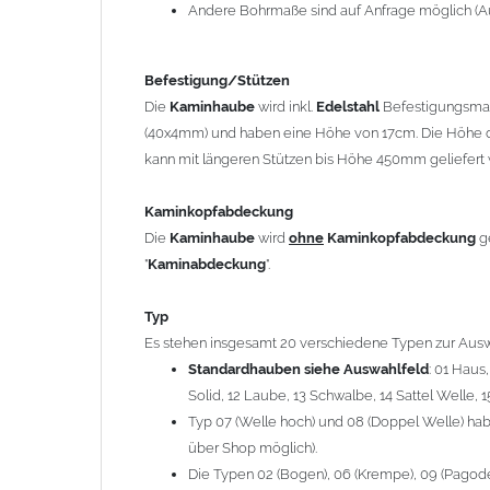
12 Laube, 13 Schwalbe, 14 Sattel Welle, 15 Welle 
Andere Bohrmaße sind auf Anfrage möglich (A
Typ 07 (Welle hoch) und 08 (Doppel Welle) haben
über Shop möglich).
Befestigung/Stützen
Die Typen 02 (Bogen), 06 (Krempe), 09 (Pagode), 
Die
Kaminhaube
wird inkl.
Edelstahl
Befestigungsmate
hergestellt (Preis auf Anfrage = ca. 2-3-fache v
(40x4mm) und haben eine Höhe von 17cm. Die Höhe d
kann mit längeren Stützen bis Höhe 450mm geliefert 
allgemeine Informationen:
Ab einer
Kaminlänge
von 1200mm werden 6
Ka
Kaminkopfabdeckung
Bei der Kombination mit
Wetterfahne
und
Kamin
Die
Kaminhaube
wird
ohne
Kaminkopfabdeckung
g
angefertigt.
"
Kaminabdeckung
".
Die
Kaminhaube
kann mit
klappbaren Stützen
(
= 145,39 EUR) geliefert werden.
Typ
Bitte besprechen Sie den Einbau der
Kaminhau
Es stehen insgesamt 20 verschiedene Typen zur Ausw
Standardhauben siehe Auswahlfeld
: 01 Haus
Solid, 12 Laube, 13 Schwalbe, 14 Sattel Welle, 1
Hinweis: Für
Kaminhauben
und
Kaminabdeckungen
kö
Typ 07 (Welle hoch) und 08 (Doppel Welle) habe
über Shop möglich).
Lieferzeit: ca. 1-2 Wochen nach Zahlungseingang
Die Typen 02 (Bogen), 06 (Krempe), 09 (Pagode),