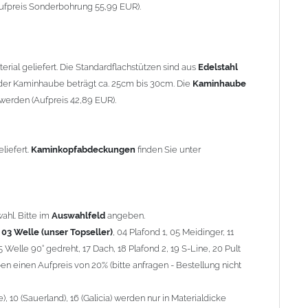
90° gedreht, 17 Dach, 18 Plafond 2, 19 S-Line, 20 Pult
ufpreis Sonderbohrung 55,99 EUR).
 einen Aufpreis von 20% (bitte anfragen - Bestellung nicht
10 (Sauerland), 16 (Galicia) werden nur in Materialdicke 1,5mm
rial geliefert. Die Standardflachstützen sind aus
Edelstahl
om 1,5mm Standardpreis)
er Kaminhaube beträgt ca. 25cm bis 30cm. Die
Kaminhaube
werden (Aufpreis 42,89 EUR).
minstützen
geliefert.
breite
über 900mm wird die
Kaminhaube
in 1,5mm Dicke
eliefert.
Kaminkopfabdeckungen
finden Sie unter
Aufpreis für 4 Stützen = 96,89 EUR, Länge ab 1200mm 6 Stützen
be
mit Ihrem zuständigen
Schornsteinfeger
.
ahl. Bitte im
Auswahlfeld
angeben.
,
03 Welle (unser Topseller)
, 04 Plafond 1, 05 Meidinger, 11
5 Welle 90° gedreht, 17 Dach, 18 Plafond 2, 19 S-Line, 20 Pult
nnen wir leider
keine
Nachnahme anbieten!
n einen Aufpreis von 20% (bitte anfragen - Bestellung nicht
 10 (Sauerland), 16 (Galicia) werden nur in Materialdicke