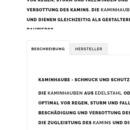
VERSOTTUNG DES KAMINS. DIE
KAMINHAU
UND DIENEN GLEICHZEITIG ALS GESTALTE
BAUWERKS.
Was sollten Sie beim Kauf beachten?
BESCHREIBUNG
HERSTELLER
Unsere Maßangaben beziehen sich immer auf das K
Die
Kaminhaube
wird umlaufend 70-100mm größer al
z. B. Kaminaußenmaß 600x600mm =
Kaminhaube
wir
KAMINHAUBE - SCHMUCK UND SCHUTZ
Bild/Zeichnung unten).
DIE
KAMINHAUBEN
AUS
EDELSTAHL
O
Es können auch abweichende
Kaminmaße
z. B. 670mm
OPTIMAL VOR REGEN, STURM UND FAL
Standardbohrungen?
BESCHÄDIGUNG UND VERSOTTUNG DES
Die
Kaminhauben
werden mit folgenden Standardbohrun
DIE ZUGLEISTUNG DES
KAMINS
UND DI
Bohrungen nicht passen dann bitte
"ohne"
Bohrungen (