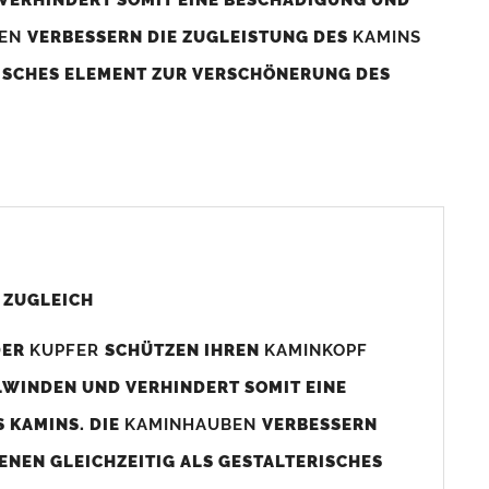
BEN
VERBESSERN DIE ZUGLEISTUNG DES
KAMINS
RISCHES ELEMENT ZUR VERSCHÖNERUNG DES
aminaußenmaß!
s das
Kaminmaß
angefertigt
d ca. 740-800mm x 740-800mm angefertigt (siehe
 ZUGLEICH
DER
KUPFER
SCHÜTZEN IHREN
KAMINKOPF
x880mm angefertigt werden (bitte anfragen).
LWINDEN UND VERHINDERT SOMIT EINE
 KAMINS. DIE
KAMINHAUBEN
VERBESSERN
gen (siehe Bild/Zeichnung unten) angefertigt. Sollten die
ENEN GLEICHZEITIG ALS GESTALTERISCHES
Auswahlfeld) bestellen.