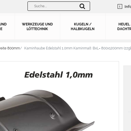
Inf
UND
WERKZEUGE UND
KUGELN /
HEUEL
E
LÖTTECHNIK
HALBKUGELN
DACHTR
reite 800mm
Kaminhaube Edelstahl 1,0mm Kaminmaß: BxL= 800x1200mm (zzgl