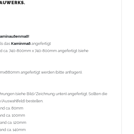
nd ca. 80mm
BAUWERKS.
nd ca. 100mm
and ca. 120mm
nd ca. 140mm
preis Sonderbohrung 55,99 EUR).
 Kaminaußenmaß!
ls das
Kaminmaß
angefertigt
rd ca. 740-800mm x 740-800mm angefertigt (siehe
al geliefert. Die Standardflachstützen sind aus
Edelstahl
r Kaminhaube beträgt ca. 25cm bis 30cm. Die
Kaminhaube
erden (Aufpreis 42,89 EUR).
mmx880mm angefertigt werden (bitte anfragen).
efert.
Kaminkopfabdeckungen
finden Sie unter
ungen (siehe Bild/Zeichnung unten) angefertigt. Sollten die
(Auswahlfeld) bestellen.
and ca. 80mm
and ca. 100mm
l. Bitte im
Auswahlfeld
angeben.
rand ca. 120mm
 Welle (unser Topseller)
, 04 Plafond 1, 05 Meidinger, 11 Solid,
and ca. 140mm