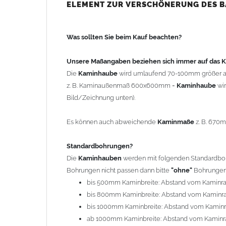
bis 500mm Kaminbreite: Abstand vom Kaminra
ELEMENT ZUR VERSCHÖNERUNG DES 
bis 800mm Kaminbreite: Abstand vom Kaminra
bis 1000mm Kaminbreite: Abstand vom Kaminr
Was sollten Sie beim Kauf beachten?
ab 1000mm Kaminbreite: Abstand vom Kaminra
Andere Bohrmaße sind auf Anfrage möglich (Auf
Unsere Maßangaben beziehen sich immer auf das
Die
Kaminhaube
wird umlaufend 70-100mm größer a
Befestigung/Stützen
z. B. Kaminaußenmaß 600x600mm =
Kaminhaube
wi
Die
Kaminhaube
wird inkl.
Edelstahl
Befestigungsmateri
Bild/Zeichnung unten).
(40x4mm) und haben eine Höhe von 17cm. Die Höhe de
kann mit längeren Stützen bis Höhe 450mm geliefert w
Es können auch abweichende
Kaminmaße
z. B. 670
Kaminkopfabdeckung
Standardbohrungen?
Die
Kaminhaube
wird
ohne
Kaminkopfabdeckung
geli
Die
Kaminhauben
werden mit folgenden Standardbohr
"
Kaminabdeckung
".
Bohrungen nicht passen dann bitte
"ohne"
Bohrungen 
bis 500mm Kaminbreite: Abstand vom Kaminr
Typ
bis 800mm Kaminbreite: Abstand vom Kaminr
Es stehen insgesamt 20 verschiedene Typen zur Auswah
bis 1000mm Kaminbreite: Abstand vom Kamin
Standardhauben siehe Auswahlfeld
: 01 Haus,
03
ab 1000mm Kaminbreite: Abstand vom Kaminr