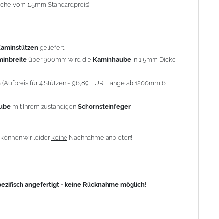
-fache vom 1,5mm Standardpreis)
fisch angefertigt - keine Rücknahme möglich!
Kaminstützen
geliefert.
minbreite
über 900mm wird die
Kaminhaube
in 1,5mm Dicke
n
(Aufpreis für 4 Stützen = 96,89 EUR, Länge ab 1200mm 6
aube
mit Ihrem zuständigen
Schornsteinfeger
.
n
können wir leider
keine
Nachnahme anbieten!
zifisch angefertigt - keine Rücknahme möglich!