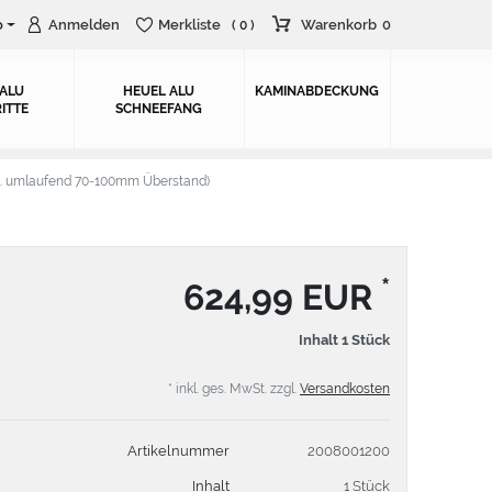
o
Anmelden
Merkliste
Warenkorb
0
( 0 )
 ALU
HEUEL ALU
KAMINABDECKUNG
ITTE
SCHNEEFANG
. umlaufend 70-100mm Überstand)
*
624,99 EUR
Inhalt
1
Stück
* inkl. ges. MwSt. zzgl.
Versandkosten
Artikelnummer
2008001200
Inhalt
1 Stück