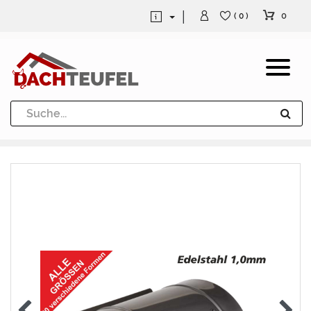
0
( 0 )
Dachrinne und Fallrohre
Werkzeuge und Löttechnik
Kugeln / Halbkugeln
Heuel Alu Dachtritte
Heuel Alu Schneefang
Kaminabdeckung