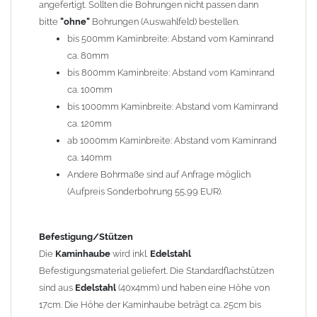
angefertigt. Sollten die Bohrungen nicht passen dann
bitte
"ohne"
Bohrungen (Auswahlfeld) bestellen.
Typ
bis 500mm Kaminbreite: Abstand vom Kaminrand
Es stehen insgesamt 20 verschiedene Typen zur Auswahl. Bitte
ca. 80mm
im
Auswahlfeld
angeben.
bis 800mm Kaminbreite: Abstand vom Kaminrand
Standardhauben siehe Auswahlfeld
: 01 Haus,
03 Welle
ca. 100mm
(unser Topseller)
, 04 Plafond 1, 05 Meidinger, 11 Solid, 12
bis 1000mm Kaminbreite: Abstand vom Kaminrand
Laube, 13 Schwalbe, 14 Sattel Welle, 15 Welle 90° gedreht,
ca. 120mm
17 Dach, 18 Plafond 2, 19 S-Line, 20 Pult
ab 1000mm Kaminbreite: Abstand vom Kaminrand
Typ 07 (Welle hoch) und 08 (Doppel Welle) haben einen
ca. 140mm
Aufpreis von 20% (bitte anfragen - Bestellung nicht über
Andere Bohrmaße sind auf Anfrage möglich
Shop möglich).
(Aufpreis Sonderbohrung 55,99 EUR).
Die Typen 02 (Bogen), 06 (Krempe), 09 (Pagode), 10
(Sauerland), 16 (Galicia) werden nur in Materialdicke
1,5mm hergestellt (Preis auf Anfrage = ca. 2-3-fache vom
Befestigung/Stützen
1,5mm Standardpreis)
Die
Kaminhaube
wird inkl.
Edelstahl
Befestigungsmaterial geliefert. Die Standardflachstützen
sind aus
Edelstahl
(40x4mm) und haben eine Höhe von
allgemeine Informationen:
17cm. Die Höhe der Kaminhaube beträgt ca. 25cm bis
Ab einer
Kaminlänge
von 1200mm werden 6