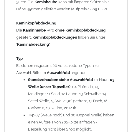
30cm. Die
Kaminhaube
kann mit längeren Stützen bis
Kaminstützen
geliefert.
Höhe 450mm geliefert werden (Aufpreis 42,89 EUR).
Bei der Kombination mit
Wetterfahne
und
Kaminbreite
über 900mm wird die
Kaminhaube
in 1,5mm Dicke
Kaminkopfabdeckung
angefertigt.
Die
Kaminhaube
wird
ohne
Kaminkopfabdeckung
Die
Kaminhaube
kann mit
klappbaren Stützen
(Aufpreis
geliefert.
Kaminkopfabdeckungen
finden Sie unter
für 4 Stützen = 96,89 EUR, Länge ab 1200mm 6 Stützen =
"
Kaminabdeckung
".
145,39 EUR) geliefert werden.
Bitte besprechen Sie den Einbau der
Kaminhaube
mit
Typ
Ihrem zuständigen
Schornsteinfeger
.
Es stehen insgesamt 20 verschiedene Typen zur
Auswahl. Bitte im
Auswahlfeld
angeben.
Hinweis: Für
Standardhauben siehe Auswahlfeld
Kaminhauben
und
Kaminabdeckungen
: 01 Haus,
können wir
03
leider
keine
Nachnahme anbieten!
Welle (unser Topseller)
, 04 Plafond 1, 05
Meidinger, 11 Solid, 12 Laube, 13 Schwalbe, 14
Lieferzeit: ca. 1-2 Wochen nach Zahlungseingang
Sattel Welle, 15 Welle 90° gedreht, 17 Dach, 18
Plafond 2, 19 S-Line, 20 Pult
Sonderanfertigung: Die Kaminhaube wird kundenspezifisch
Typ 07 (Welle hoch) und 08 (Doppel Welle) haben
angefertigt - keine Rücknahme möglich!
einen Aufpreis von 20% (bitte anfragen -
Bestellung nicht über Shop möglich).