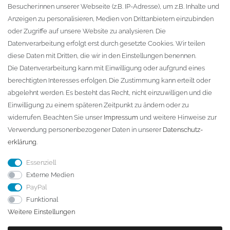
Besucher:innen unserer Webseite (z.B. IP-Adresse), um z.B. Inhalte und
KONTAKT
Anzeigen zu personalisieren, Medien von Drittanbietern einzubinden
oder Zugriffe auf unsere Website zu analysieren. Die
Fa. Steffen Jost
Datenverarbeitung erfolgt erst durch gesetzte Cookies. Wir teilen
Söbrigener Weg 50
diese Daten mit Dritten, die wir in den Einstellungen benennen.
D-01796 Pirna
Die Datenverarbeitung kann mit Einwilligung oder aufgrund eines
berechtigten Interesses erfolgen. Die Zustimmung kann erteilt oder
abgelehnt werden. Es besteht das Recht, nicht einzuwilligen und die
Telefon:
+49 (0)3501 507295
Einwilligung zu einem späteren Zeitpunkt zu ändern oder zu
info@dach-teufel.de
widerrufen. Beachten Sie unser
Impressum
und weitere Hinweise zur
Verwendung personenbezogener Daten in unserer
Daten­schutz­
erklärung
.
Essenziell
Externe Medien
PayPal
Funktional
Weitere Einstellungen