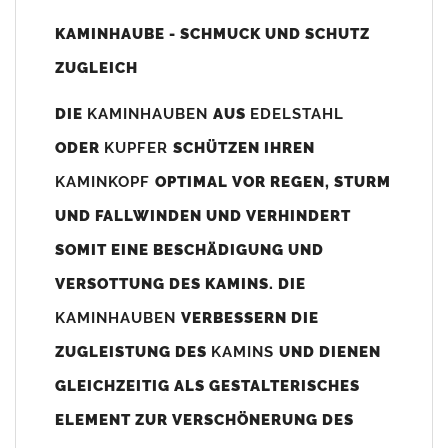
Unsere Maßangaben beziehen sich immer auf das
KAMINHAUBE - SCHMUCK UND SCHUTZ
Kaminaußenmaß!
ZUGLEICH
Die
Kaminhaube
wird umlaufend 70-100mm größer als das
Kaminmaß
angefertigt
DIE
KAMINHAUBEN
AUS
EDELSTAHL
z. B. Kaminaußenmaß 600x600mm =
Kaminhaube
wird ca. 740-
ODER
KUPFER
SCHÜTZEN IHREN
800mm x 740-800mm angefertigt (siehe Bild/Zeichnung unten).
KAMINKOPF
OPTIMAL VOR REGEN, STURM
Es können auch abweichende
Kaminmaße
z. B. 670mmx880mm
UND FALLWINDEN UND VERHINDERT
angefertigt werden (bitte anfragen).
SOMIT EINE BESCHÄDIGUNG UND
Standardbohrungen?
VERSOTTUNG DES KAMINS. DIE
Die
Kaminhauben
werden mit folgenden Standardbohrungen
KAMINHAUBEN
VERBESSERN DIE
(siehe Bild/Zeichnung unten) angefertigt. Sollten die Bohrungen
nicht passen dann bitte
"ohne"
Bohrungen (Auswahlfeld)
ZUGLEISTUNG DES
KAMINS
UND DIENEN
bestellen.
GLEICHZEITIG ALS GESTALTERISCHES
bis 500mm Kaminbreite: Abstand vom Kaminrand ca.
80mm
ELEMENT ZUR VERSCHÖNERUNG DES
bis 800mm Kaminbreite: Abstand vom Kaminrand ca.