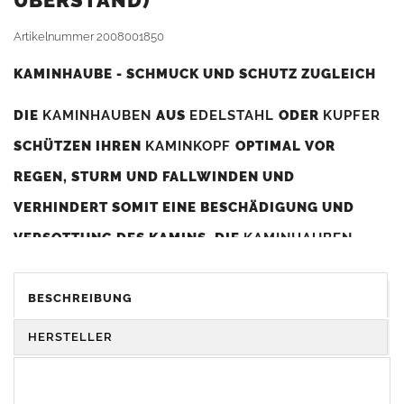
BERSTAND)
Artikelnummer
2008001850
KAMINHAUBE - SCHMUCK UND SCHUTZ ZUGLEICH
DIE
KAMINHAUBEN
AUS
EDELSTAHL
ODER
KUPFER
SCHÜTZEN IHREN
KAMINKOPF
OPTIMAL VOR
REGEN, STURM UND FALLWINDEN UND
VERHINDERT SOMIT EINE BESCHÄDIGUNG UND
VERSOTTUNG DES KAMINS. DIE
KAMINHAUBEN
VERBESSERN DIE ZUGLEISTUNG DES
KAMINS
UND
DIENEN GLEICHZEITIG ALS GESTALTERISCHES
BESCHREIBUNG
ELEMENT ZUR VERSCHÖNERUNG DES BAUWERKS.
HERSTELLER
Was sollten Sie beim Kauf beachten?