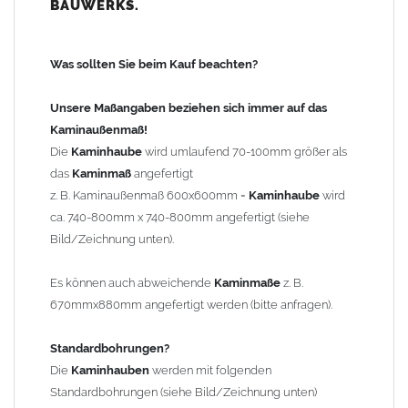
BAUWERKS.
100mm
bis 1000mm Kaminbreite: Abstand vom Kaminrand ca.
120mm
Was sollten Sie beim Kauf beachten?
ab 1000mm Kaminbreite: Abstand vom Kaminrand ca.
140mm
Unsere Maßangaben beziehen sich immer auf das
Andere Bohrmaße sind auf Anfrage möglich (Aufpreis
Kaminaußenmaß!
Sonderbohrung 55,99 EUR).
Die
Kaminhaube
wird umlaufend 70-100mm größer als
das
Kaminmaß
angefertigt
z. B. Kaminaußenmaß 600x600mm =
Kaminhaube
wird
Befestigung/Stützen
ca. 740-800mm x 740-800mm angefertigt (siehe
Die
Kaminhaube
wird inkl.
Edelstahl
Befestigungsmaterial
Bild/Zeichnung unten).
geliefert. Die Standardflachstützen sind aus
Edelstahl
(40x4mm)
und haben eine Höhe von 17cm. Die Höhe der Kaminhaube
Es können auch abweichende
Kaminmaße
z. B.
beträgt ca. 25cm bis 30cm. Die
Kaminhaube
kann mit längeren
670mmx880mm angefertigt werden (bitte anfragen).
Stützen bis Höhe 450mm geliefert werden (Aufpreis 42,89 EUR).
Standardbohrungen?
Kaminkopfabdeckung
Die
Kaminhauben
werden mit folgenden
Die
Kaminhaube
wird
ohne
Kaminkopfabdeckung
geliefert.
Standardbohrungen (siehe Bild/Zeichnung unten)
Kaminkopfabdeckungen
finden Sie unter "
Kaminabdeckung
".