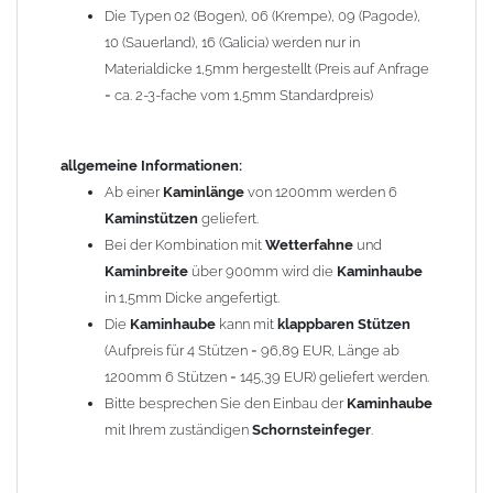
Die Typen 02 (Bogen), 06 (Krempe), 09 (Pagode),
Zum Bild vergößern, bitte auf das Bild klicken!
10 (Sauerland), 16 (Galicia) werden nur in
Materialdicke 1,5mm hergestellt (Preis auf Anfrage
= ca. 2-3-fache vom 1,5mm Standardpreis)
allgemeine Informationen:
Ab einer
Kaminlänge
von 1200mm werden 6
Kaminstützen
geliefert.
Bei der Kombination mit
Wetterfahne
und
Kaminbreite
über 900mm wird die
Kaminhaube
in 1,5mm Dicke angefertigt.
Die
Kaminhaube
kann mit
klappbaren Stützen
(Aufpreis für 4 Stützen = 96,89 EUR, Länge ab
1200mm 6 Stützen = 145,39 EUR) geliefert werden.
Bitte besprechen Sie den Einbau der
Kaminhaube
mit Ihrem zuständigen
Schornsteinfeger
.